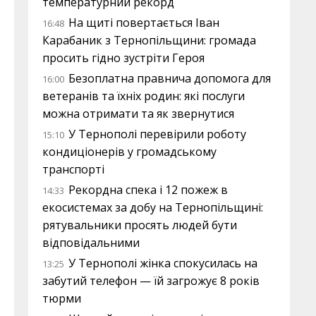
температурний рекорд
На щиті повертається Іван
16:48
Карабаник з Тернопільщини: громада
просить гідно зустріти Героя
Безоплатна правнича допомога для
16:00
ветеранів та їхніх родин: які послуги
можна отримати та як звернутися
У Тернополі перевірили роботу
15:10
кондиціонерів у громадському
транспорті
Рекордна спека і 12 пожеж в
14:33
екосистемах за добу на Тернопільщині:
рятувальники просять людей бути
відповідальними
У Тернополі жінка спокусилась на
13:25
забутий телефон — їй загрожує 8 років
тюрми