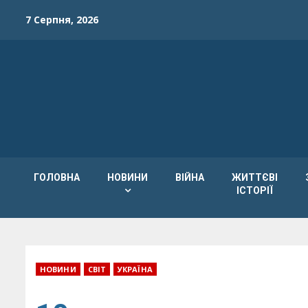
Skip
7 Серпня, 2026
to
content
ГОЛОВНА
НОВИНИ
ВІЙНА
ЖИТТЄВІ
ІСТОРІЇ
НОВИНИ
СВІТ
УКРАЇНА