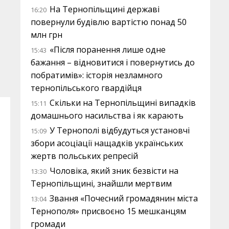
На Тернопільщині державі
16:20
повернули будівлю вартістю понад 50
млн грн
«Після поранення лише одне
15:43
бажання – відновитися і повернутись до
побратимів»: історія незламного
тернопільського гвардійця
Скільки на Тернопільщині випадків
15:11
домашнього насильства і як карають
У Тернополі відбудуться установчі
15:09
збори асоціації нащадків українських
жертв польських репресій
Чоловіка, який зник безвісти на
13:30
Тернопільщині, знайшли мертвим
Звання «Почесний громадянин міста
13:04
Тернополя» присвоєно 15 мешканцям
громади