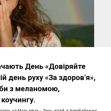
начають День «Довіряйте
ній день руху «За здоров’я»,
ьби з меланомою,
коучингу.
атері, на Мальдівах – День дітей, в Азербайджані