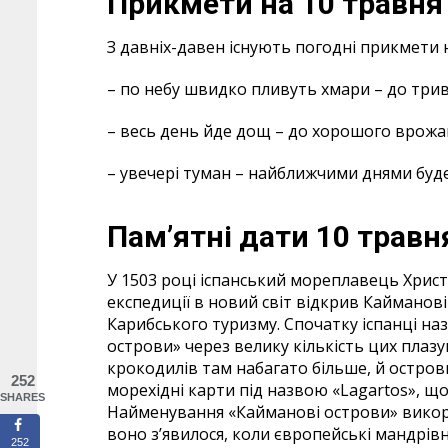
Прикмети на 10 тра
З давніх-давен існують погодні прикмети 
– по небу швидко пливуть хмари – до трив
– весь день йде дощ – до хорошого врож
– увечері туман – найближчими днями буде
Пам’ятні дати 10 травня
У 1503 році іспанський мореплавець Христо
експедиції в новий світ відкрив Кайманов
Карибського туризму. Спочатку іспанці на
острови» через велику кількість цих плазуні
крокодилів там набагато більше, й остров
252
морехідні карти під назвою «Lagartos», що
SHARES
Найменування «Кайманові острови» викорис
воно з’явилося, коли європейські мандрівн
252