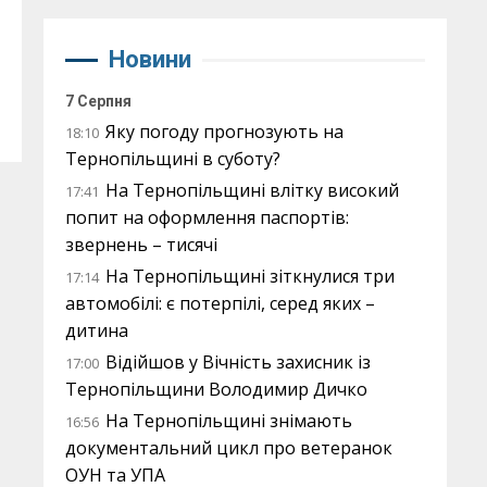
Новини
7 Серпня
Яку погоду прогнозують на
18:10
Тернопільщині в суботу?
На Тернопільщині влітку високий
17:41
попит на оформлення паспортів:
звернень – тисячі
На Тернопільщині зіткнулися три
17:14
автомобілі: є потерпілі, серед яких –
дитина
Відійшов у Вічність захисник із
17:00
Тернопільщини Володимир Дичко
На Тернопільщині знімають
16:56
документальний цикл про ветеранок
ОУН та УПА