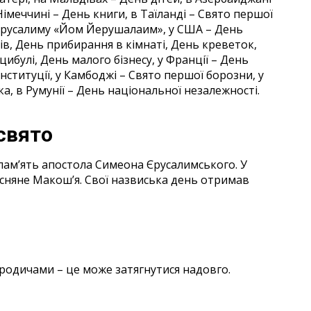
 Німеччині – День книги, в Таїланді – Свято першої
ь Єрусалиму «Йом Йерушалаим», у США – День
ів, День прибирання в кімнаті, День креветок,
цибулі, День малого бізнесу, у Франції – День
нституції, у Камбоджі – Свято першої борозни, у
а, в Румунії – День національної незалежності.
свято
ам’ять апостола Симеона Єрусалимського. У
сняне Макош’я. Свої назвиська день отримав
 родичами – це може затягнутися надовго.