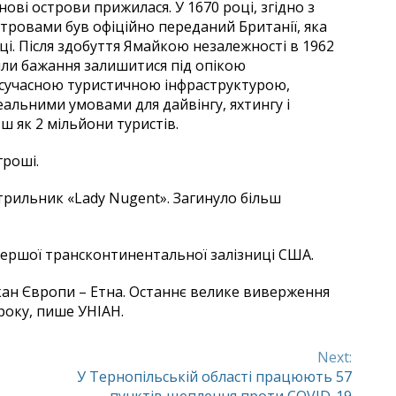
ові острови прижилася. У 1670 році, згідно з
ровами був офіційно переданий Британії, яка
і. Після здобуття Ямайкою незалежності в 1962
или бажання залишитися під опікою
я сучасною туристичною інфраструктурою,
еальними умовами для дайвінгу, яхтингу і
ш як 2 мільйони туристів.
гроші.
ітрильник «Lady Nugent». Загинуло більш
 першої трансконтинентальної залізниці США.
кан Європи – Етна. Останнє велике виверження
 року, пише УНІАН.
Next:
У Тернопільській області працюють 57
пунктів щеплення проти COVID-19