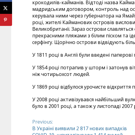
крокодилів-кайманів. Відтоді назва Кайман
мадридським договором, контроль над ост
керувала ними через губернатора на Ямайц
році, жителі Кайманових островів вислов
Великобританії. Зараз острови славлятьс
прекрасними пляжами з білим піском та ід
серфінгу. Щорічно острови відвідують біль
У 1811 році в Англії були введені паперові 
У 1854 році потрапив у шторм і затонув в
ніж чотирьохсот людей.
У 1869 році відбулося урочисте відкриття
У 2008 році активізувався найбільший вул
було в 2001 році, а також у листопаді 2007
Previous:
Continue
В Україні виявили 2 817 нових випадків
COVID-19, шпиталізували 1 414 людей