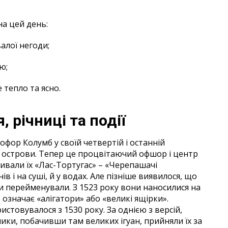
вня
на цей день:
алої негоди;
аю;
 тепло та ясно.
, річниці та події
фор Колумб у своїй четвертій і останній
і острови. Тепер це процвітаючий офшор і центр
зивали їх «Лас-Тортугас» – «Черепашачі
в і на суші, й у водах. Але пізніше виявилося, що
и перейменували. З 1523 року вони наносилися на
 означає «алігатори» або «великі ящірки».
товувалося з 1530 року. За однією з версій,
ики, побачивши там великих ігуан, прийняли їх за