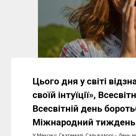
Цього дня у світі відз
своїй інтуїції», Всесвіт
Всесвітній день борот
Міжнародний тиждень 
У Мексиці, Гватемалі, Сальвадорі – День м