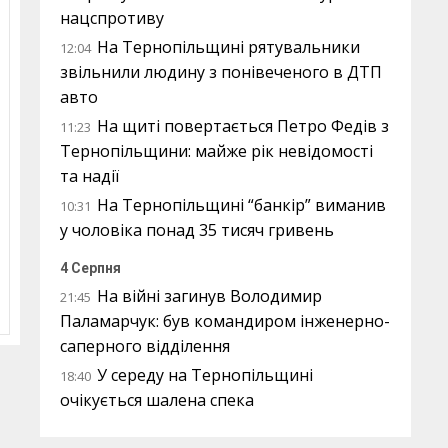
нацспротиву
На Тернопільщині рятувальники
12:04
звільнили людину з понівеченого в ДТП
авто
На щиті повертається Петро Федів з
11:23
Тернопільщини: майже рік невідомості
та надії
На Тернопільщині “банкір” виманив
10:31
у чоловіка понад 35 тисяч гривень
4 Серпня
На війні загинув Володимир
21:45
Паламарчук: був командиром інженерно-
саперного відділення
У середу на Тернопільщині
18:40
очікується шалена спека