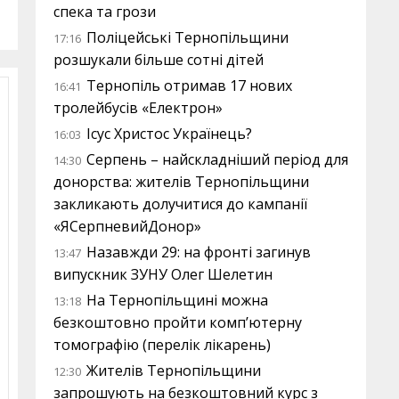
спека та грози
Поліцейські Тернопільщини
17:16
розшукали більше сотні дітей
Тернопіль отримав 17 нових
16:41
тролейбусів «Електрон»
Ісус Христос Українець?
16:03
Серпень – найскладніший період для
14:30
донорства: жителів Тернопільщини
закликають долучитися до кампанії
«ЯСерпневийДонор»
Назавжди 29: на фронті загинув
13:47
випускник ЗУНУ Олег Шелетин
На Тернопільщині можна
13:18
безкоштовно пройти комп’ютерну
томографію (перелік лікарень)
Жителів Тернопільщини
12:30
запрошують на безкоштовний курс з