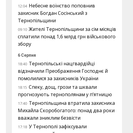
Небесне воїнство поповнив
12:04
захисник Богдан Сосінський з
Тернопільщини
Жителі Тернопільщини за сім місяців
09:10
сплатили понад 1,6 млрд грн військового
збору
6 Серпня
Тернопільські нацгвардійці
18:40
відзначили Преображення Господнє й
помолилися за захисників України
Спеку, дощ, грози та шквали
18:15
прогнозують тернополянам у п’ятницю
Тернопільщина втратила захисника
17:40
Михайла Скоробогатого: понад два роки
вважали зниклим безвісти
У Тернополі зафіксували
17:18