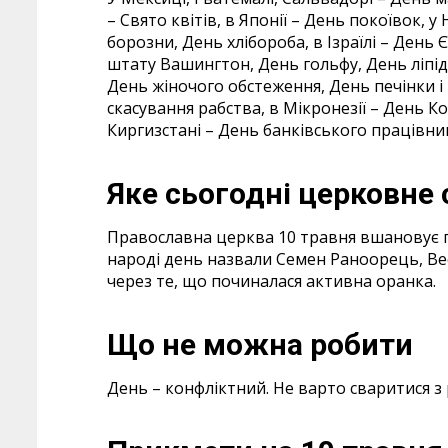
– Свято квітів, в Японії – День покоївок, у
борозни, День хлібороба, в Ізраїлі – Ден
штату Вашингтон, День гольфу, День ліпід
День жіночого обстеження, День печінки і 
скасування рабства, в Мікронезії – День Ко
Киргизстані – День банківського працівник
Яке сьогодні церковне 
Православна церква 10 травня вшановує п
народі день назвали Семен Раноорець, Ве
через те, що починалася активна оранка.
Що не можна робити
День – конфліктний. Не варто сваритися з