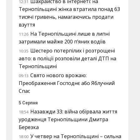
Шахрайство в інтернеті: на
12:31
Тернопільщині жінка втратила понад 63
тисячі гривень, намагаючись продати
взуття
На Тернопільщині лише в липні
11:26
затримали майже 200 п’яних водіїв
Шестеро потерпілих і розтрощені
10:35
авто: в поліції розповіли деталі ДТП на
Тернопільщині
Свято нового врожаю:
09:13
Преображення Господнє або Яблучний
Спас
5 Серпня
Назавжди 33: війна обірвала життя
18:54
уродженця Тернопільщини Дмитра
Березка
У четвер на Тернопільщині – сильна
18:00