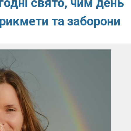
годні свято, чим день
прикмети та заборони