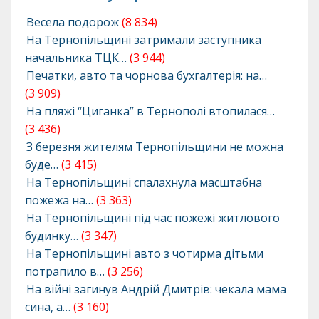
Весела подорож
(8 834)
На Тернопільщині затримали заступника
начальника ТЦК…
(3 944)
Печатки, авто та чорнова бухгалтерія: на…
(3 909)
На пляжі “Циганка” в Тернополі втопилася…
(3 436)
З березня жителям Тернопільщини не можна
буде…
(3 415)
На Тернопільщині спалахнула масштабна
пожежа на…
(3 363)
На Тернопільщині під час пожежі житлового
будинку…
(3 347)
На Тернопільщині авто з чотирма дітьми
потрапило в…
(3 256)
На війні загинув Андрій Дмитрів: чекала мама
сина, а…
(3 160)