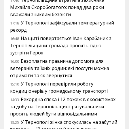
17:40
Михайла Скоробогатого: понад два роки
вважали зниклим безвісти
У Тернополі зафіксували температурний
17:18
рекорд
На щиті повертається Іван Карабаник з
16:48
Тернопільщини: громада просить гідно
зустріти Героя
Безоплатна правнича допомога для
16:00
ветеранів та їхніх родин: які послуги можна
отримати та як звернутися
У Тернополі перевірили роботу
15:10
кондиціонерів у громадському транспорті
Рекордна спека і 12 пожеж в екосистемах
14:33
за добу на Тернопільщині: рятувальники
просять людей бути відповідальними
У Тернополі жінка спокусилась на забутий
13:25