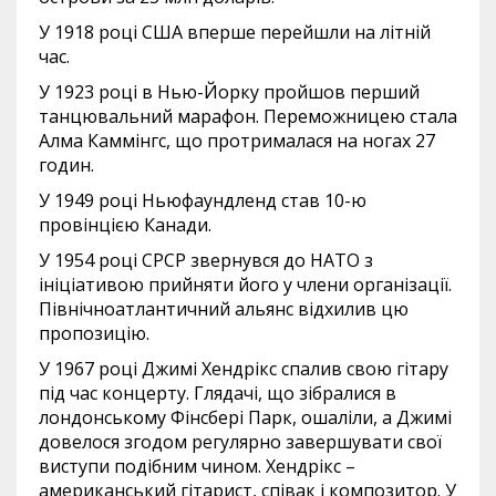
У 1918 році США вперше перейшли на літній
час.
У 1923 році в Нью-Йорку пройшов перший
танцювальний марафон. Переможницею стала
Алма Каммінгс, що протрималася на ногах 27
годин.
У 1949 році Ньюфаундленд став 10-ю
провінцією Канади.
У 1954 році СРСР звернувся до НАТО з
ініціативою прийняти його у члени організації.
Північноатлантичний альянс відхилив цю
пропозицію.
У 1967 році Джимі Хендрікс спалив свою гітару
під час концерту. Глядачі, що зібралися в
лондонському Фінсбері Парк, ошаліли, а Джимі
довелося згодом регулярно завершувати свої
виступи подібним чином. Хендрікс –
американський гітарист, співак і композитор. У