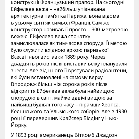
конструкції Французький прапор. На сьогодні
Ейфелева вежа – найбільш упізнавана
архітектурна пам’ятка Парижа, вона відома
в усьому світі як символ Франції. Сам же
конструктор називав її просто – 300-метровою
вежею. Ейфелева вежа спочатку
замислювалася як тимчасова споруда. Її метою
було служити вхідною аркою паризької
Всесвітньої виставки 1889 року. Через
двадцять років після виставки вежу планували
знести. Але від цього її врятували радіоантени,
які були встановлені на самому верху.
Впродовж більш ніж сорока років після
відкриття Ейфелева вежа була найвищою
спорудою в світі, майже вдвічі вищою за
найвищі будівлі того часу – піраміди Хеопса,
Кельнського та Ульмського соборів. Але в 1930
році її перевершив Крайслер Білдінг у Нью-
Йорку.
У 1893 році американець Віткомб Джадсон