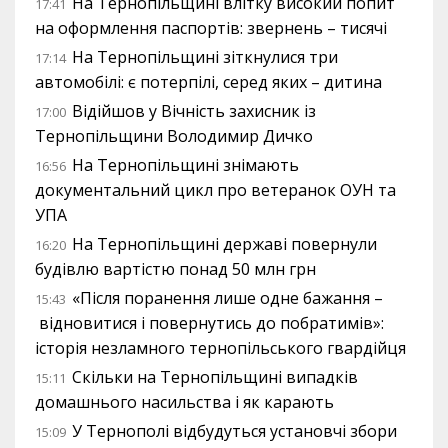
На Тернопільщині влітку високий попит
17:41
на оформлення паспортів: звернень – тисячі
На Тернопільщині зіткнулися три
17:14
автомобілі: є потерпілі, серед яких – дитина
Відійшов у Вічність захисник із
17:00
Тернопільщини Володимир Дичко
На Тернопільщині знімають
16:56
документальний цикл про ветеранок ОУН та
УПА
На Тернопільщині державі повернули
16:20
будівлю вартістю понад 50 млн грн
«Після поранення лише одне бажання –
15:43
відновитися і повернутись до побратимів»:
історія незламного тернопільського гвардійця
Скільки на Тернопільщині випадків
15:11
домашнього насильства і як карають
У Тернополі відбудуться установчі збори
15:09