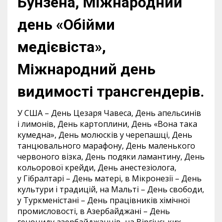
Бунзена, Міжнародний
день «Обійми
медієвіста»,
Міжнародний день
видимості трансгендерів.
У США – День Цезаря Чавеса, День апельсинів
і лимонів, День картоплини, День «Вона така
кумедна», День молюсків у черепашці, День
танцювального марафону, День маленького
червоного візка, День подяки ламантину, День
кольорової крейди, День анестезіолога,
у Гібралтарі – День матері, в Мікронезії – День
культури і традицій, на Мальті – День свободи,
у Туркменістані – День працівників хімічної
промисловості, в Азербайджані – День
геноциду азербайджанців, на Віргінських