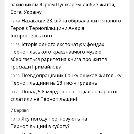
захисником Юрієм Пушкарем: любив життя,
Бога, Україну
Назавжди 23: війна обірвала життя юного
12:49
Героя з Тернопільщини Андрія
Іскоростенського
Історія одного експонату: у фондах
11:35
Тернопільського краєзнавчого музею
зберігається раритетна книга про життя
громади Гримайлова
Псевдопрацівник банку ошукав жительку
10:33
Тернопільщини на 28 тисяч гривень
Понад 5,8 млрд грн на соціальні гарантії
09:21
сплатили на Тернопільщині
7 Серпня
Яку погоду прогнозують на
18:10
Тернопільщині в суботу?