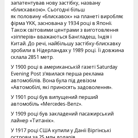
запатентував нову застібку, названу
«блискавкою». Сьогодні більш
як половину «блискавок» на планеті виробляє
фірма YKK, заснована у 1934 році в Японії.
Також світовими центрами з виготовлення
«зіпперів» вважаються Бангладеш, Індія і
Китай. До речі, найбільшу застібку-блискавку
зробили в Нідерландах у 1989 році. Її довжина
склала 2851 метр.
У 1900 році в американській газеті Saturday
Evening Post з’явилася перша реклама
автомобілів. Вона була під девізом
«Автомобілі, які приносять задоволення».
У 1901 році був випущений перший
автомобіль «Mercedes-Benz».
У 1909 році був закладений пасажирський
лайнер «Титанік».
У 1917 році США купили у Данії Віргінські
острови за 25 млн доларів.