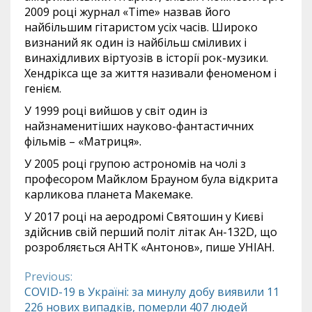
2009 році журнал «Time» назвав його
найбільшим гітаристом усіх часів. Широко
визнаний як один із найбільш сміливих і
винахідливих віртуозів в історії рок-музики.
Хендрікса ще за життя називали феноменом і
генієм.
У 1999 році вийшов у світ один із
найзнаменитіших науково-фантастичних
фільмів – «Матриця».
У 2005 році групою астрономів на чолі з
професором Майклом Брауном була відкрита
карликова планета Макемаке.
У 2017 році на аеродромі Святошин у Києві
здійснив свій перший політ літак Ан-132D, що
розробляється АНТК «Антонов», пише УНІАН.
Previous:
Continue
COVID-19 в Україні: за минулу добу виявили 11
226 нових випадків, померли 407 людей