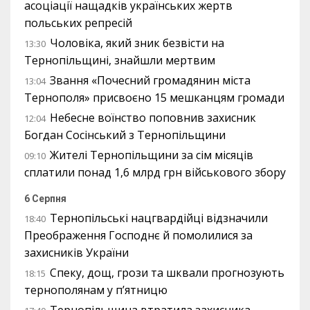
асоціації нащадків українських жертв
польських репресій
Чоловіка, який зник безвісти на
13:30
Тернопільщині, знайшли мертвим
Звання «Почесний громадянин міста
13:04
Тернополя» присвоєно 15 мешканцям громади
Небесне воїнство поповнив захисник
12:04
Богдан Сосінський з Тернопільщини
Жителі Тернопільщини за сім місяців
09:10
сплатили понад 1,6 млрд грн військового збору
6 Серпня
Тернопільські нацгвардійці відзначили
18:40
Преображення Господнє й помолилися за
захисників України
Спеку, дощ, грози та шквали прогнозують
18:15
тернополянам у п’ятницю
Тернопільщина втратила захисника