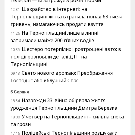
телефон — їй загрожує 8 років тюрми
Шахрайство в інтернеті: на
12:31
Тернопільщині жінка втратила понад 63 тисячі
гривень, намагаючись продати взуття
На Тернопільщині лише в липні
11:26
затримали майже 200 п’яних водіїв
Шестеро потерпілих і розтрощені авто: в
10:35
поліції розповіли деталі ДТП на
Тернопільщині
Свято нового врожаю: Преображення
09:13
Господнє або Яблучний Спас
5 Серпня
Назавжди 33: війна обірвала життя
18:54
уродженця Тернопільщини Дмитра Березка
У четвер на Тернопільщині – сильна спека
18:00
та грози
Поліцейські Тернопільщини розшукали
17:16