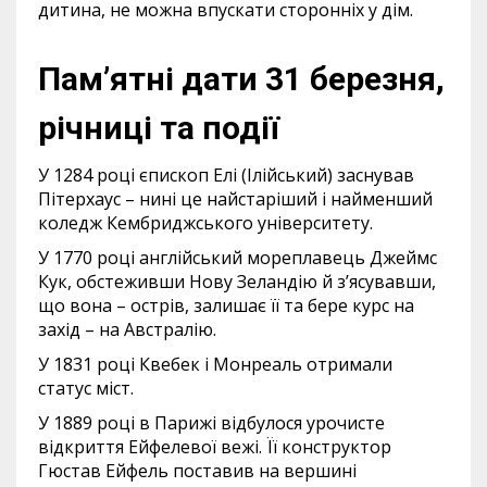
дитина, не можна впускати сторонніх у дім.
Пам’ятні дати 31 березня,
річниці та події
У 1284 році єпископ Елі (Ілійський) заснував
Пітерхаус – нині це найстаріший і найменший
коледж Кембриджського університету.
У 1770 році англійський мореплавець Джеймс
Кук, обстеживши Нову Зеландію й з’ясувавши,
що вона – острів, залишає її та бере курс на
захід – на Австралію.
У 1831 році Квебек і Монреаль отримали
статус міст.
У 1889 році в Парижі відбулося урочисте
відкриття Ейфелевої вежі. Її конструктор
Гюстав Ейфель поставив на вершині