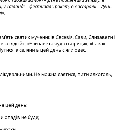
стані, Таджикистані – День працівника зв’язку, в
, у Таїланді – фестиваль ракет, в Австралії – День
і».
’ять святих мучеників Євсевія, Сави, Єлизавети і
вівса відсій», «Єлизавета чудотвориця», «Сава».
тися, а селяни в цей день сіяли овес.
лікувальними. Не можна лаятися, пити алкоголь,
на цей день:
и опадів не буде;
 мурахи;