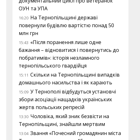
документальний цикл про ветеранок
ОУН та УПА
На Тернопільщині державі
16:20
повернули будівлю вартістю понад 50
млн грн
«Після поранення лише одне
15:43
бажання – відновитися і повернутись до
побратимів»: історія незламного
тернопільського гвардійця
Скільки на Тернопільщині випадків
15:11
домашнього насильства і як карають
У Тернополі відбудуться установчі
15:09
збори асоціації нащадків українських
жертв польських репресій
Чоловіка, який зник безвісти на
13:30
Тернопільщині, знайшли мертвим
Звання «Почесний громадянин міста
13:04