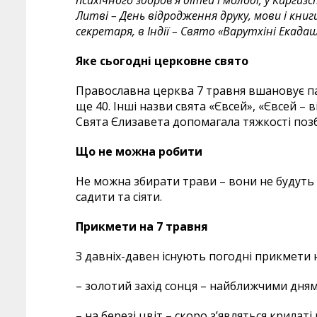
психічного здоров’я дітей і молоді, у Киргиз
Литві – День відродження друку, мови і книги
секретаря, в Індії – Свято «Варутхіні Екадаш
Яке сьогодні церковне свято
Православна церква 7 травня вшановує пам
ще 40. Інші назви свята «Євсей», «Євсей – 
Свята Єлизавета допомагала тяжкості позбу
Що не можна робити
Не можна збирати трави – вони не будуть 
садити та сіяти.
Прикмети на 7 травня
З давніх-давен існують погодні прикмети 
– золотий захід сонця – найближчими дням
– на березі цвіт – скоро з’являться крилаті