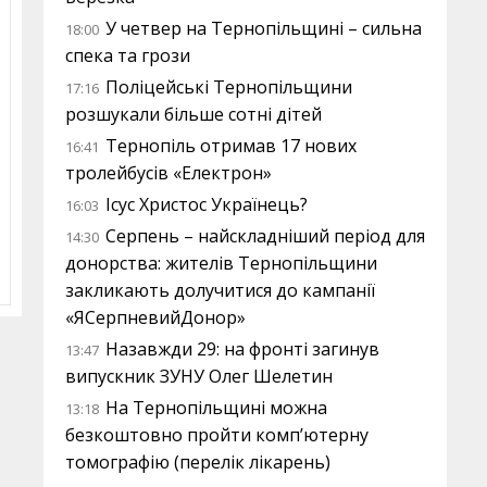
У четвер на Тернопільщині – сильна
18:00
спека та грози
Поліцейські Тернопільщини
17:16
розшукали більше сотні дітей
Тернопіль отримав 17 нових
16:41
тролейбусів «Електрон»
Ісус Христос Українець?
16:03
Серпень – найскладніший період для
14:30
донорства: жителів Тернопільщини
закликають долучитися до кампанії
«ЯСерпневийДонор»
Назавжди 29: на фронті загинув
13:47
випускник ЗУНУ Олег Шелетин
На Тернопільщині можна
13:18
безкоштовно пройти комп’ютерну
томографію (перелік лікарень)