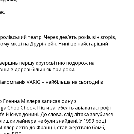
ес.
олівський театр. Через дев’ять років він згорів,
ому місці на Друрі-лейн. Нині це найстаріший
завершив першу кругосвітню подорож на
вши в дорозі більш як три роки.
іакомпанія VARIG – найбільша на сьогодні в
р Гленна Міллера записав одну з
a Choo Choo». Після загибелі в авіакатастрофі
я й існує донині. До слова, слід літака загубився
алишки лайнера не були знайдені. У 1999 році
 Міллер летів до Франції, став жертвою бомб,