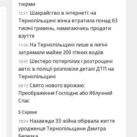
тюрми
Шахрайство в інтернеті: на
12:31
Тернопільщині жінка втратила понад 63
тисячі гривень, намагаючись продати
взуття
На Тернопільщині лише в липні
11:26
затримали майже 200 п’яних водіїв
Шестеро потерпілих і розтрощені
10:35
авто: в поліції розповіли деталі ДТП на
Тернопільщині
Свято нового врожаю:
09:13
Преображення Господнє або Яблучний
Спас
5 Серпня
Назавжди 33: війна обірвала життя
18:54
уродженця Тернопільщини Дмитра
Березка