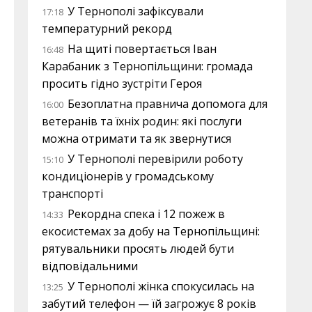
У Тернополі зафіксували
17:18
температурний рекорд
На щиті повертається Іван
16:48
Карабаник з Тернопільщини: громада
просить гідно зустріти Героя
Безоплатна правнича допомога для
16:00
ветеранів та їхніх родин: які послуги
можна отримати та як звернутися
У Тернополі перевірили роботу
15:10
кондиціонерів у громадському
транспорті
Рекордна спека і 12 пожеж в
14:33
екосистемах за добу на Тернопільщині:
рятувальники просять людей бути
відповідальними
У Тернополі жінка спокусилась на
13:25
забутий телефон — їй загрожує 8 років