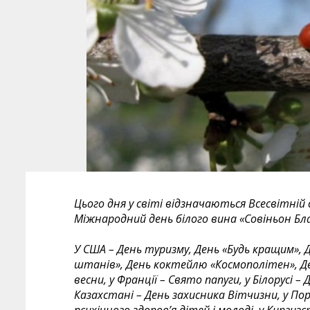
Цього дня у світі відзначаються Всесвітній
Міжнародний день білого вина «Совіньон Бл
У США – День туризму, День «Будь кращим», Де
штанів», День коктейлю «Космополітен», Де
весни, у Франції – Свято папуги, у Білорусі – 
Казахстані – День захисника Вітчизни, у Пор