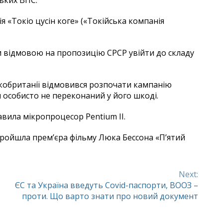
ьких ВПС.
я «Токіо цусін коге» («Токійська компанія
ли відмовою на пропозицію СРСР увійти до складу
икобританії відмовився розпочати кампанію
н особисто не переконаний у його шкоді.
тавила мікропроцесор Pentium II.
пройшла прем’єра фільму Люка Бессона «П’ятий
Next:
ЄС та Україна введуть Covid-паспорти, ВООЗ –
проти. Що варто знати про новий документ