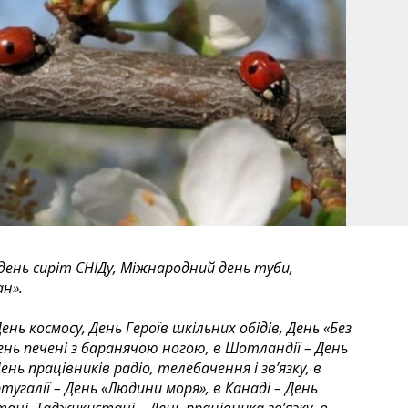
 день сиріт СНІДу, Міжнародний день туби,
ан».
нь космосу, День Героїв шкільних обідів, День «Без
нь печені з баранячою ногою, в Шотландії – День
День працівників радіо, телебачення і зв’язку, в
тугалії – День «Людини моря», в Канаді – День