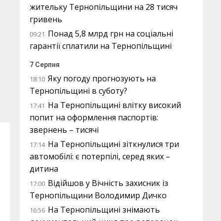
жительку Тернопільщини на 28 тисяч
гривень
Понад 5,8 млрд грн на соціальні
09:21
гарантії сплатили на Тернопільщині
7 Серпня
Яку погоду прогнозують на
18:10
Тернопільщині в суботу?
На Тернопільщині влітку високий
17:41
попит на оформлення паспортів:
звернень – тисячі
На Тернопільщині зіткнулися три
17:14
автомобілі: є потерпілі, серед яких –
дитина
Відійшов у Вічність захисник із
17:00
Тернопільщини Володимир Дичко
На Тернопільщині знімають
16:56