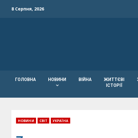
Skip
8 Серпня, 2026
to
content
ГОЛОВНА
НОВИНИ
ВІЙНА
ЖИТТЄВІ
ІСТОРІЇ
НОВИНИ
СВІТ
УКРАЇНА