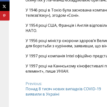
скинутих у Ла-Манш ескадрильєю британс
У 1946 році в Токіо була заснована компані
телезв’язку»), згодом «Соні».
У 1954 році США, Франція і Англія відпові
НАТО.
У 1956 році міністр охорони здоров’я Вел
для боротьби з курінням, заявивши, що ві
У 1997 році компанія Intel офіційно предс
У 1997 році на Каннському кінофестивалі 
елемент», пише УНІАН.
Previous:
Continue
Понад 8 тисяч нових випадків COVID-19
виявили в Україні
Reading