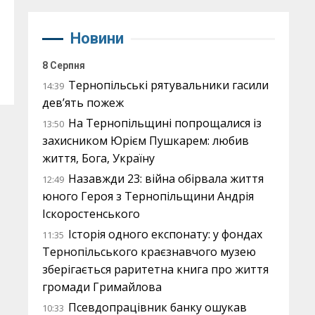
Новини
8 Серпня
Тернопільські рятувальники гасили
14:39
дев’ять пожеж
На Тернопільщині попрощалися із
13:50
захисником Юрієм Пушкарем: любив
життя, Бога, Україну
Назавжди 23: війна обірвала життя
12:49
юного Героя з Тернопільщини Андрія
Іскоростенського
Історія одного експонату: у фондах
11:35
Тернопільського краєзнавчого музею
зберігається раритетна книга про життя
громади Гримайлова
Псевдопрацівник банку ошукав
10:33