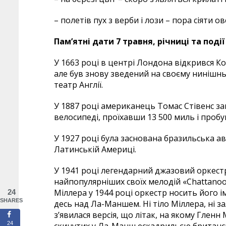
– полетів пух з верби і лози – пора сіяти ов
Пам’ятні дати 7 травня, річниці та події
У 1663 році в центрі Лондона відкрився Кор
але був знову зведений на своєму нинішнь
театр Англії.
У 1887 році американець Томас Стівенс 
велосипеді, проїхавши 13 500 миль і пробу
У 1927 році була заснована бразильська ав
Латинській Америці.
У 1941 році легендарний джазовий оркест
найпопулярніших своїх мелодій «Chattanoog
Міллера у 1944 році оркестр носить його ім’
24
SHARES
десь над Ла-Маншем. Ні тіло Міллера, ні з
з’явилася версія, що літак, на якому Гленн
24