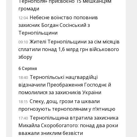
Тернополя» присвоєно 15 мешканцям
громади
Небесне воїнство поповнив
12:04
захисник Богдан Сосінський з
Тернопільщини
Жителі Тернопільщини за сім місяців
09:10
сплатили понад 1,6 млрд грн військового
збору
6 Серпня
Тернопільські нацгвардійці
18:40
відзначили Преображення Господнє й
помолилися за захисників України
Спеку, дощ, грози та шквали
18:15
прогнозують тернополянам у п’ятницю
Тернопільщина втратила захисника
17:40
Михайла Скоробогатого: понад два роки
вважали зниклим безвісти