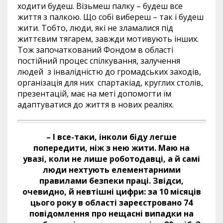
ходити будеш. Візьмеш палку – будеш все
життя з палкою. Що собі вибереш – так і будеш
жити. Тобто, люди, які не зламалися під
життєвим тягарем, завжди мотивують інших.
Тож започаткований Фондом в області
постійний процес спілкування, залучення
людей з інвалідністю до громадських заходів,
організація для них спартакіад, круглих столів,
презентацій, має на меті допомогти їм
адаптуватися до життя в нових реаліях.
– І все-таки, інколи біду легше
попередити, ніж з нею жити. Маю на
увазі, коли не лише роботодавці, а й самі
люди нехтують елементарними
правилами безпеки праці. Звідси,
очевидно, й невтішні цифри: за 10 місяців
цього року в області зареєстровано 74
повідомлення про нещасні випадки на