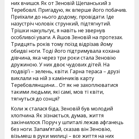
них вчишся. Як от Зеновій Щепанський з
Теребовлі. Пригадую, як вперше його побачив.
Приїхали до нього додому, провідати. Іде
назустріч чоловік стрункий, підтягнутий.
Трішки накульгує, я навіть не звернув
особливої уваги. А йшов Зеновій на протезах.
Тридцять років тому поїзд відрізав йому
обидві ноги. Тоді його підтримувала кохана
дівчина, яка через три роки стала Зеновію
дружиною. У них двоє чудових дітей. На
подвір’ї – зелень, квіти. Гарна тераса – друзі
виклали на ній з камінчиків карту
Теребовлянщини… От як не захоплюватися
такими людьми, які самі, мов ті квіти,
тягнуться до сонця?
Коли ж сталася біда, Зеновій був молодий
хлопчина. Як зізнається, думав, життя
закінчилося. Поруч у шпиталі лежав афганець
без ноги. Запам’ятай, сказав він Зеновію,
візьмеш в руки милиці – все життя на них