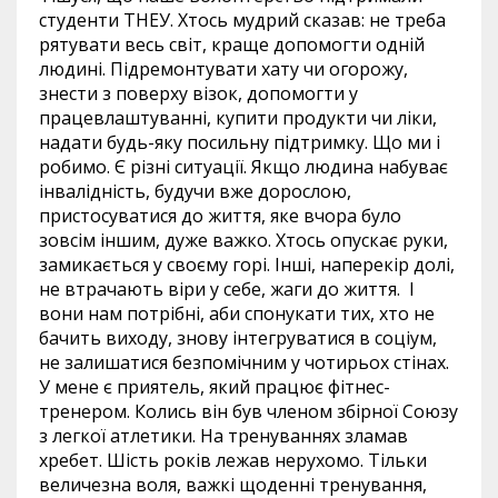
студенти ТНЕУ. Хтось мудрий сказав: не треба
рятувати весь світ, краще допомогти одній
людині. Підремонтувати хату чи огорожу,
знести з поверху візок, допомогти у
працевлаштуванні, купити продукти чи ліки,
надати будь-яку посильну підтримку. Що ми і
робимо. Є різні ситуації. Якщо людина набуває
інвалідність, будучи вже дорослою,
пристосуватися до життя, яке вчора було
зовсім іншим, дуже важко. Хтось опускає руки,
замикається у своєму горі. Інші, наперекір долі,
не втрачають віри у себе, жаги до життя. І
вони нам потрібні, аби спонукати тих, хто не
бачить виходу, знову інтегруватися в соціум,
не залишатися безпомічним у чотирьох стінах.
У мене є приятель, який працює фітнес-
тренером. Колись він був членом збірної Союзу
з легкої атлетики. На тренуваннях зламав
хребет. Шість років лежав нерухомо. Тільки
величезна воля, важкі щоденні тренування,