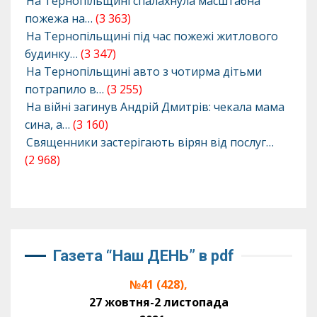
На Тернопільщині спалахнула масштабна
пожежа на…
(3 363)
На Тернопільщині під час пожежі житлового
будинку…
(3 347)
На Тернопільщині авто з чотирма дітьми
потрапило в…
(3 255)
На війні загинув Андрій Дмитрів: чекала мама
сина, а…
(3 160)
Священники застерігають вірян від послуг…
(2 968)
Газета “Наш ДЕНЬ” в pdf
№41 (428),
27 жовтня-2 листопада