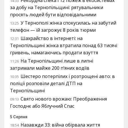
Рекордна спека і 12 пожеж в екосистемах
14:33
за добу на Тернопільщині: рятувальники
просять людей бути відповідальними
У Тернополі жінка спокусилась на забутий
13:25
телефон — їй загрожує 8 років тюрми
Шахрайство в інтернеті: на
12:31
Тернопільщині жінка втратила понад 63 тисячі
гривень, намагаючись продати взуття
На Тернопільщині лише в липні
11:26
затримали майже 200 п’яних водіїв
Шестеро потерпілих і розтрощені авто: в
10:35
поліції розповіли деталі ДТП на
Тернопільщині
Свято нового врожаю: Преображення
09:13
Господнє або Яблучний Спас
5 Серпня
Назавжди 33: війна обірвала життя
18:54