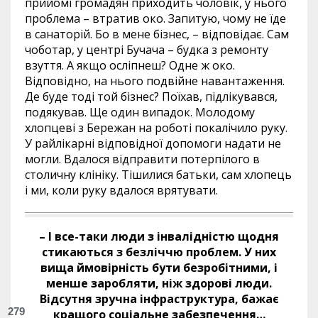
прийомі громадян приходить чоловік, у нього
проблема – втратив око. Запитую, чому не їде
в санаторій. Бо в мене бізнес, – відповідає. Сам
чоботар, у центрі Бучача – будка з ремонту
взуття. А якщо осліпнеш? Одне ж око.
Відповідно, на нього подвійне навантаження.
Де буде тоді той бізнес? Поїхав, підлікувався,
подякував. Ще один випадок. Молодому
хлопцеві з Бережан на роботі покалічило руку.
У райлікарні відповідної допомоги надати не
могли. Вдалося відправити потерпілого в
столичну клініку. Тішилися батьки, сам хлопець
і ми, коли руку вдалося врятувати.
– І все-таки люди з інвалідністю щодня
стикаються з безліччю проблем. У них
вища ймовірність бути безробітними, і
менше заробляти, ніж здорові люди.
Відсутня зручна інфраструктура, бажає
279
кращого соціальне забезпечення…