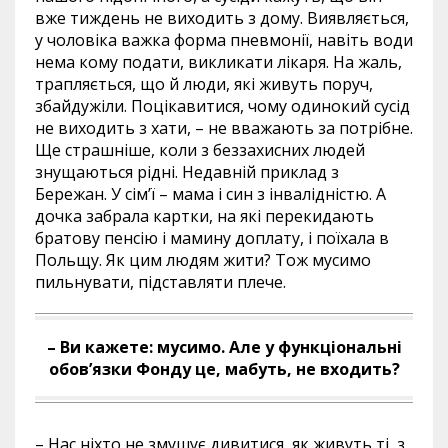
вже тиждень не виходить з дому. Виявляється,
у чоловіка важка форма пневмонії, навіть води
нема кому подати, викликати лікаря. На жаль,
трапляється, що й люди, які живуть поруч,
збайдужіли. Поцікавитися, чому одинокий сусід
не виходить з хати, – не вважають за потрібне.
Ще страшніше, коли з беззахисних людей
знущаються рідні. Недавній приклад з
Бережан. У сім’ї – мама і син з інвалідністю. А
дочка забрала картки, на які перекидають
братову пенсію і мамину доплату, і поїхала в
Польщу. Як цим людям жити? Тож мусимо
пильнувати, підставляти плече.
– Ви кажете: мусимо. Але у функціональні
обов’язки Фонду це, мабуть, не входить?
– Нас ніхто не змушує дивитися, як живуть ті, з