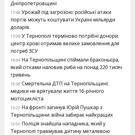
Дніпропетровщині
Урожай під загрозою: російські атаки
17:48
портів можуть коштувати Україні мільярди
доларів
У Тернополі терміново потрібні донори:
17:09
центр крові отримав велике замовлення для
потреб ЗСУ
На Тернопільщині спіймали браконьєра,
16:34
який сітками наловив риби на понад 220 тисяч
гривень
Смертельна ДТП на Тернопільщині:
15:38
медики не врятували життя 16-річного
мотоцикліста
На фронті загинув Юрій Пушкар з
13:23
Тернопільщини: війна забирає найкращих
Поліція знайшла нападника, який у
12:50
Тернополі травмував дитину металевою