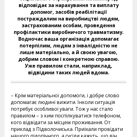
відповідає за нарахування та виплату
допомог, засобів реабілітації
постраждалим на виробництві людям,
застрахованим особам, проведення
профілактики виробничого травматизму.
Водночас ваша організація допомагає
потерпілим, людям з інвалідністю не
лише матеріально, а й своєю увагою,
добрим словом і конкретною справою.
Уже правилом стали, наприклад,
відвідини таких людей вдома.
– Крім матеріальної допомоги, і добре слово
допомагає людині вижити. Інколи ситуація
потребує особливої уваги. Тож у нас стало
правилом – з ким поспілкуватися телефоном,
кого відвідати за місцем проживання. От
приклад з Підволочиська. Приїхали провідати
нашого підопічного, а сусіди кажуть, що він