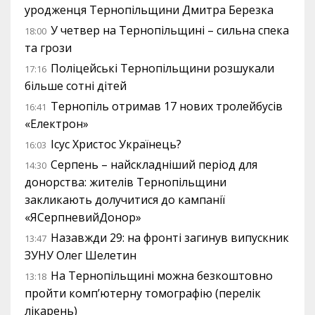
уродженця Тернопільщини Дмитра Березка
У четвер на Тернопільщині – сильна спека
18:00
та грози
Поліцейські Тернопільщини розшукали
17:16
більше сотні дітей
Тернопіль отримав 17 нових тролейбусів
16:41
«Електрон»
Ісус Христос Українець?
16:03
Серпень – найскладніший період для
14:30
донорства: жителів Тернопільщини
закликають долучитися до кампанії
«ЯСерпневийДонор»
Назавжди 29: на фронті загинув випускник
13:47
ЗУНУ Олег Шелетин
На Тернопільщині можна безкоштовно
13:18
пройти комп’ютерну томографію (перелік
лікарень)