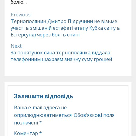
болю…
Previous:
Continue
Тернополянин Дмитро Підручний не візьме
участі в змішаній естафеті етапу Кубка світу в
Reading
Естерсунді через болі в спині
Next:
За порятунок сина тернополянка віддала
телефонним шахраям значну суму грошей
Залишити відповідь
Ваша e-mail адреса не
оприлюднюватиметься.
Обов’язкові поля
позначені
*
Коментар
*