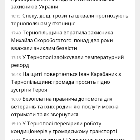
захисників України
Спеку, дощ, грози та шквали прогнозують
18:15
тернополянам у п’ятницю
Тернопільщина втратила захисника
17:40
Михайла Скоробогатого: понад два роки
вважали зниклим безвісти
У Тернополі зафіксували температурний
17:18
рекорд
На щиті повертається Іван Карабаник з
16:48
Тернопільщини: громада просить гідно
зустріти Героя
Безоплатна правнича допомога для
16:00
ветеранів та їхніх родин: які послуги можна
отримати та як звернутися
У Тернополі перевірили роботу
15:10
кондиціонерів у громадському транспорті