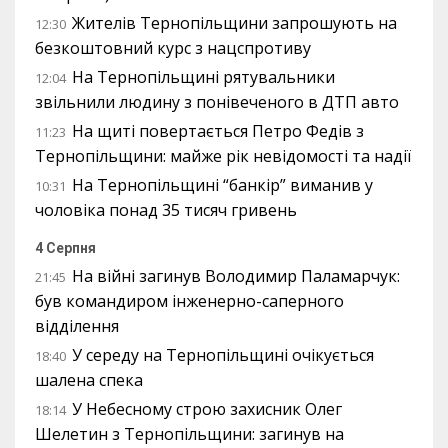
Жителів Тернопільщини запрошують на
12:30
безкоштовний курс з нацспротиву
На Тернопільщині рятувальники
12:04
звільнили людину з понівеченого в ДТП авто
На щиті повертається Петро Федів з
11:23
Тернопільщини: майже рік невідомості та надії
На Тернопільщині “банкір” виманив у
10:31
чоловіка понад 35 тисяч гривень
4 Серпня
На війні загинув Володимир Паламарчук:
21:45
був командиром інженерно-саперного
відділення
У середу на Тернопільщині очікується
18:40
шалена спека
У Небесному строю захисник Олег
18:14
Шелетин з Тернопільщини: загинув на