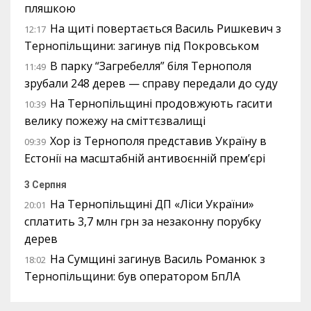
пляшкою
На щиті повертається Василь Ришкевич з
12:17
Тернопільщини: загинув під Покровськом
В парку “Загребелля” біля Тернополя
11:49
зрубали 248 дерев — справу передали до суду
На Тернопільщині продовжують гасити
10:39
велику пожежу на сміттєзвалищі
Хор із Тернополя представив Україну в
09:39
Естонії на масштабній антивоєнній прем’єрі
3 Серпня
На Тернопільщині ДП «Ліси України»
20:01
сплатить 3,7 млн грн за незаконну порубку
дерев
На Сумщині загинув Василь Романюк з
18:02
Тернопільщини: був оператором БпЛА