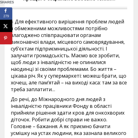
SHARES
279
– Для ефективного вирішення проблем людей
з обмеженими можливостями потрібно
злагоджено співпрацювати органам
виконавчої влади, місцевого самоврядування,
суб’єктам підприємницької діяльності. І
залучати громадськість. Маємо все зробити,
щоб люди з інвалідністю не опинилися
наодинці зі своїми проблемами. Бо життя –
цікава річ. Як у супермаркеті: можеш брати, що
хочеш, але пам’ятай – на виході каса: там за все
треба заплатити…
До речі, до Міжнародного дня людей з
інвалідністю працівники Фонду в області
прийняли рішення здати кров для онкохворих
діточок. Робити добрі справи не важко.
Головне – бажання. А як приємно бачити
усмішку на устах людини, яка зазнала великого