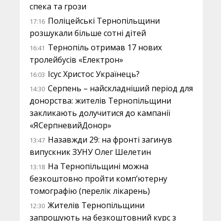
спека та грози
Поліцейські Тернопільщини
17:16
розшукали більше сотні дітей
Тернопіль отримав 17 нових
16:41
тролейбусів «Електрон»
Ісус Христос Українець?
16:03
Серпень – найскладніший період для
14:30
донорства: жителів Тернопільщини
закликають долучитися до кампанії
«ЯСерпневийДонор»
Назавжди 29: на фронті загинув
13:47
випускник ЗУНУ Олег Шелетин
На Тернопільщині можна
13:18
безкоштовно пройти комп’ютерну
томографію (перелік лікарень)
Жителів Тернопільщини
12:30
запрошують на безкоштовний курс з