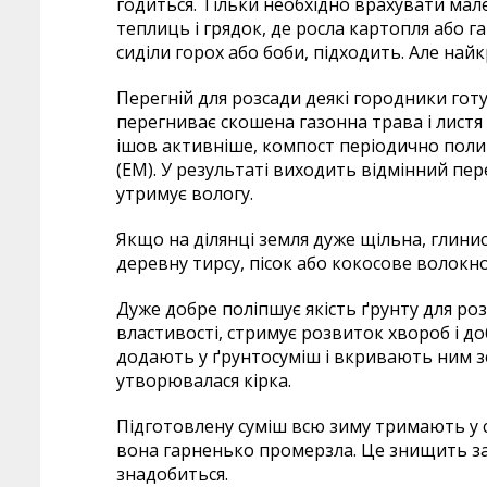
годиться. Тільки необхідно врахувати мал
теплиць і грядок, де росла картопля або га
сиділи горох або боби, підходить. Але найкр
Перегній для розсади деякі городники гот
перегниває скошена газонна трава і листя 
ішов активніше, компост періодично пол
(ЕМ). У результаті виходить відмінний пер
утримує вологу.
Якщо на ділянці земля дуже щільна, глини
деревну тирсу, пісок або кокосове волокно
Дуже добре поліпшує якість ґрунту для ро
властивості, стримує розвиток хвороб і до
додають у ґрунтосуміш і вкривають ним з
утворювалася кірка.
Підготовлену суміш всю зиму тримають у с
вона гарненько промерзла. Це знищить зай
знадобиться.