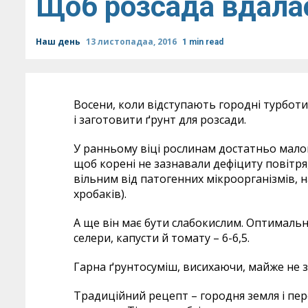
Щоб розсада вдала
Наш день
13 листопадаа, 2016
1 min read
Восени, коли відступають городні турбот
і заготовити ґрунт для розсади.
У ранньому віці рослинам достатньо малог
щоб корені не зазнавали дефіциту повітря,
вільним від патогенних мікроорганізмів, на
хробаків).
А ще він має бути слабокислим. Оптималь
селери, капусти й томату – 6-6,5.
Гарна ґрунтосуміш, висихаючи, майже не з
Традиційний рецепт – городня земля і перег