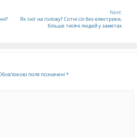
Next:
ні?
Як сніг на голову? Сотні сіл без електрики,
більше тисячі людей у заметах
Обов’язкові поля позначені
*