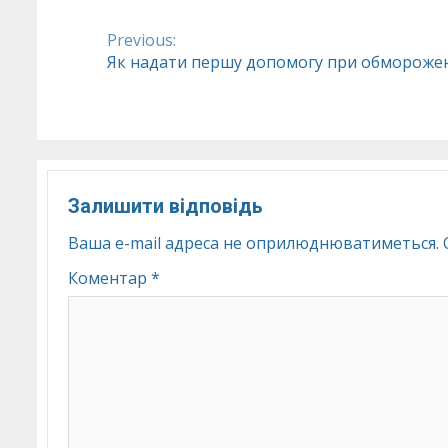
Previous:
Continue
Як надати першу допомогу при обморожен
Reading
Залишити відповідь
Ваша e-mail адреса не оприлюднюватиметься.
Коментар
*