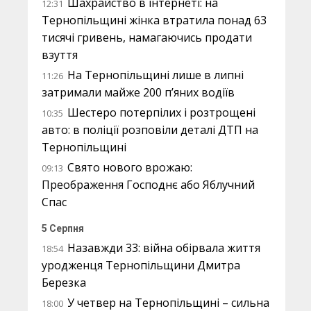
Шахрайство в інтернеті: на
12:31
Тернопільщині жінка втратила понад 63
тисячі гривень, намагаючись продати
взуття
На Тернопільщині лише в липні
11:26
затримали майже 200 п’яних водіїв
Шестеро потерпілих і розтрощені
10:35
авто: в поліції розповіли деталі ДТП на
Тернопільщині
Свято нового врожаю:
09:13
Преображення Господнє або Яблучний
Спас
5 Серпня
Назавжди 33: війна обірвала життя
18:54
уродженця Тернопільщини Дмитра
Березка
У четвер на Тернопільщині – сильна
18:00