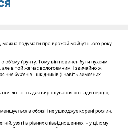
ся
и, можна подумати про врожай майбутнього року
о об’єму ґрунту. Тому він повинен бути пухким,
 але в той же час вологоємним. І звичайно ж,
сіння бур’янів і шкідників (і навіть земляних
на кислотність для вирощування розсади перцю,
меншується в обсязі і не ушкоджує корені рослин.
ній, узяті в рівних співвідношеннях, – у цілому