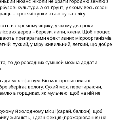
енький нюанс: ніколи не брати городню землю з
рбузові культури. А от ґрунт, у якому весь сезон
аще – кротячі купки з газону та з лісу.
ують в окремому ящику, у якому два роки
лісових дерев – берези, липи, клена. Щоб процес
ивають препаратами ефективних мікроорганізмів
егній: пухкий, у міру живильний, легкий, що добре
ста, то до розсадних сумішей можна додати
.
зсади мох-сфагнум. Він має протигнильні
бре зберігає вологу. Сухий мох, перетираючи,
емлю в горщиках, як мульчею, щоб на ній не
ухому й холодному місці (сарай, балкон), щоб
ву живність, і дезінфекція (прожарювання) не