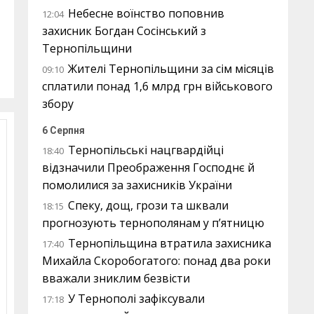
Небесне воїнство поповнив
12:04
захисник Богдан Сосінський з
Тернопільщини
Жителі Тернопільщини за сім місяців
09:10
сплатили понад 1,6 млрд грн військового
збору
6 Серпня
Тернопільські нацгвардійці
18:40
відзначили Преображення Господнє й
помолилися за захисників України
Спеку, дощ, грози та шквали
18:15
прогнозують тернополянам у п’ятницю
Тернопільщина втратила захисника
17:40
Михайла Скоробогатого: понад два роки
вважали зниклим безвісти
У Тернополі зафіксували
17:18