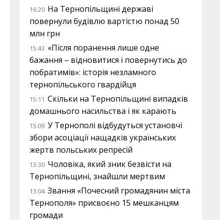
На Тернопільщині державі
16:20
повернули будівлю вартістю понад 50
млн грн
«Після поранення лише одне
15:43
бажання – відновитися і повернутись до
побратимів»: історія незламного
тернопільського гвардійця
Скільки на Тернопільщині випадків
15:11
домашнього насильства і як карають
У Тернополі відбудуться установчі
15:09
збори асоціації нащадків українських
жертв польських репресій
Чоловіка, який зник безвісти на
13:30
Тернопільщині, знайшли мертвим
Звання «Почесний громадянин міста
13:04
Тернополя» присвоєно 15 мешканцям
громади