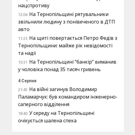
нацспротиву
На Тернопільщині рятувальники
12:04
звільнили людину з понівеченого в ДТП
авто
На щиті повертається Петро Федів з
11:23
Тернопільщини: майже рік невідомості
та надії
На Тернопільщині “банкір” виманив
10:31
у чоловіка понад 35 тисяч гривень
4 Серпня
На війні загинув Володимир
21:45
Паламарчук: був командиром інженерно-
саперного відділення
У середу на Тернопільщині
18:40
очікується шалена спека