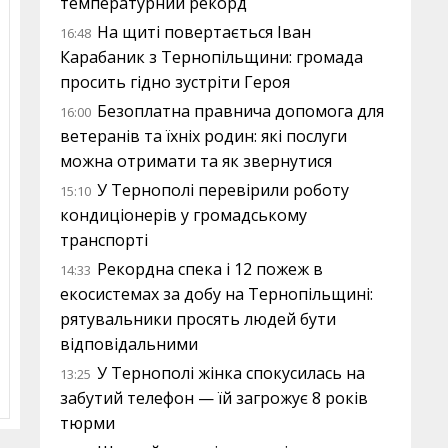
температурний рекорд
На щиті повертається Іван
16:48
Карабаник з Тернопільщини: громада
просить гідно зустріти Героя
Безоплатна правнича допомога для
16:00
ветеранів та їхніх родин: які послуги
можна отримати та як звернутися
У Тернополі перевірили роботу
15:10
кондиціонерів у громадському
транспорті
Рекордна спека і 12 пожеж в
14:33
екосистемах за добу на Тернопільщині:
рятувальники просять людей бути
відповідальними
У Тернополі жінка спокусилась на
13:25
забутий телефон — їй загрожує 8 років
тюрми