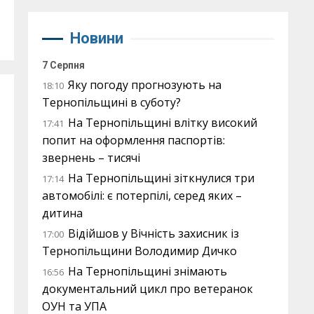
Новини
7 Серпня
Яку погоду прогнозують на
18:10
Тернопільщині в суботу?
На Тернопільщині влітку високий
17:41
попит на оформлення паспортів:
звернень – тисячі
На Тернопільщині зіткнулися три
17:14
автомобілі: є потерпілі, серед яких –
дитина
Відійшов у Вічність захисник із
17:00
Тернопільщини Володимир Дичко
На Тернопільщині знімають
16:56
документальний цикл про ветеранок
ОУН та УПА