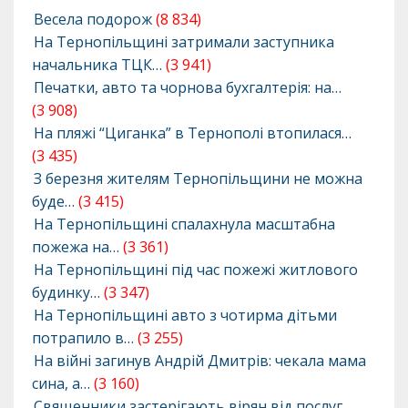
Весела подорож
(8 834)
На Тернопільщині затримали заступника
начальника ТЦК…
(3 941)
Печатки, авто та чорнова бухгалтерія: на…
(3 908)
На пляжі “Циганка” в Тернополі втопилася…
(3 435)
З березня жителям Тернопільщини не можна
буде…
(3 415)
На Тернопільщині спалахнула масштабна
пожежа на…
(3 361)
На Тернопільщині під час пожежі житлового
будинку…
(3 347)
На Тернопільщині авто з чотирма дітьми
потрапило в…
(3 255)
На війні загинув Андрій Дмитрів: чекала мама
сина, а…
(3 160)
Священники застерігають вірян від послуг…