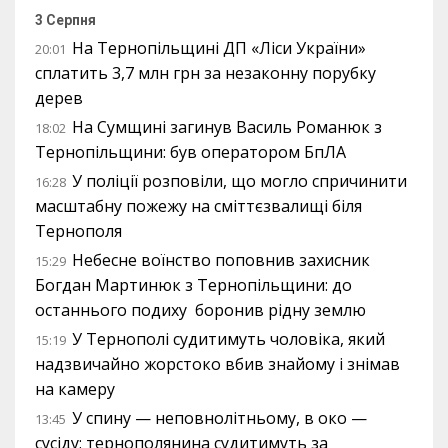
3 Серпня
На Тернопільщині ДП «Ліси України»
20:01
сплатить 3,7 млн грн за незаконну порубку
дерев
На Сумщині загинув Василь Романюк з
18:02
Тернопільщини: був оператором БпЛА
У поліції розповіли, що могло спричинити
16:28
масштабну пожежу на сміттєзвалищі біля
Тернополя
Небесне воїнство поповнив захисник
15:29
Богдан Мартинюк з Тернопільщини: до
останнього подиху боронив рідну землю
У Тернополі судитимуть чоловіка, який
15:19
надзвичайно жорстоко вбив знайому і знімав
на камеру
У спину — неповнолітньому, в око —
13:45
сусіду: тернополянина судитимуть за