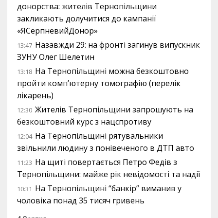
донорства: жителів Тернопільщини
закликають долучитися до кампанії
«ЯСерпневийДонор»
Назавжди 29: на фронті загинув випускник
13:47
ЗУНУ Олег Шелетин
На Тернопільщині можна безкоштовно
13:18
пройти комп’ютерну томографію (перелік
лікарень)
Жителів Тернопільщини запрошують на
12:30
безкоштовний курс з нацспротиву
На Тернопільщині рятувальники
12:04
звільнили людину з понівеченого в ДТП авто
На щиті повертається Петро Федів з
11:23
Тернопільщини: майже рік невідомості та надії
На Тернопільщині “банкір” виманив у
10:31
чоловіка понад 35 тисяч гривень