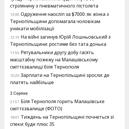
стрілянину з пневматичного пістолета
Одруження наосліп за $7000: як жінка з
13:00
Тернопільщини допомагала чоловікам
уникати мобілізації
На війні загинув Юрій Лошньовський з
12:19
Тернопільщини: ростиме без тата донька
Рятувальники другу добу гасять
11:50
масштабну пожежу на Малашівському
сміттєзвалищі біля Тернополя
Зарплати на Тернопільщині зросли: де
10:20
платять найбільше
2 Серпня
Біля Тернополя горить Малашівське
21:57
сміттєзвалище (ФОТО)
Тиждень на Тернопільщині почнеться зі
18:01
спеки: буде плюс 35