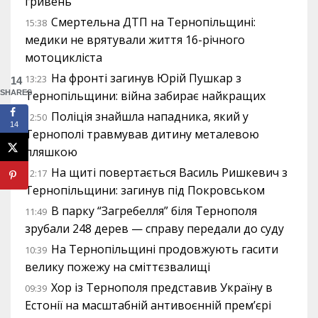
гривень
Смертельна ДТП на Тернопільщині:
15:38
медики не врятували життя 16-річного
мотоцикліста
На фронті загинув Юрій Пушкар з
13:23
14
SHARES
Тернопільщини: війна забирає найкращих
Поліція знайшла нападника, який у
12:50
14
Тернополі травмував дитину металевою
пляшкою
На щиті повертається Василь Ришкевич з
12:17
Тернопільщини: загинув під Покровськом
В парку “Загребелля” біля Тернополя
11:49
зрубали 248 дерев — справу передали до суду
На Тернопільщині продовжують гасити
10:39
велику пожежу на сміттєзвалищі
Хор із Тернополя представив Україну в
09:39
Естонії на масштабній антивоєнній прем’єрі