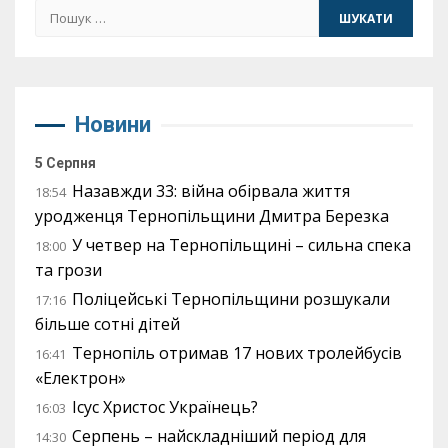
Пошук:
Новини
5 Серпня
Назавжди 33: війна обірвала життя
18:54
уродженця Тернопільщини Дмитра Березка
У четвер на Тернопільщині – сильна спека
18:00
та грози
Поліцейські Тернопільщини розшукали
17:16
більше сотні дітей
Тернопіль отримав 17 нових тролейбусів
16:41
«Електрон»
Ісус Христос Українець?
16:03
Серпень – найскладніший період для
14:30