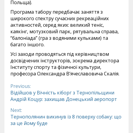
Польща).
Програма табору передбачає заняття з
широкого спектру сучасних рекреаційних
активностей, серед яких: великий теніс,
каякінг, мотузковий парк, рятувальна справа,
“балоніада” (гра з водяними кульками) та
багато іншого.
Усі заходи проводяться під керівництвом
досвідчених інструкторів, зокрема директора
Інституту спорту та фізичної культури,
професора Олександра В’ячеславовича Скалія.
Previous:
Continue
Відійшов у Вічність кіборг з Тернопільщини
Андрій Коцур: захищав Донецький аеропорт
Reading
Next:
Тернополянин викинув із 8 поверху собаку: що
за це йому буде