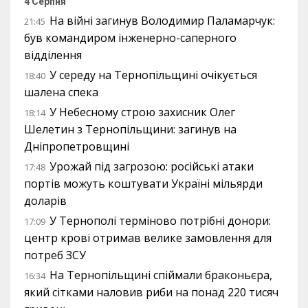
4 Серпня
На війні загинув Володимир Паламарчук:
21:45
був командиром інженерно-саперного
відділення
У середу на Тернопільщині очікується
18:40
шалена спека
У Небесному строю захисник Олег
18:14
Шелетин з Тернопільщини: загинув на
Дніпропетровщині
Урожай під загрозою: російські атаки
17:48
портів можуть коштувати Україні мільярди
доларів
У Тернополі терміново потрібні донори:
17:09
центр крові отримав велике замовлення для
потреб ЗСУ
На Тернопільщині спіймали браконьєра,
16:34
який сітками наловив риби на понад 220 тисяч