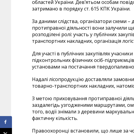
областей України. Дев’ятьом особам повід
затримано в порядку ст. 615 КПК України.
За даними слідства, організатори схеми –
протиправної діяльності вони залучили ще 
розподілені ролі: участь у публічних закуп
транспортних накладних, організація логі
Для участі в публічних закупівлях учасник
підконтрольних фізичних осіб-підприємці
установами на постачання твердопаливно
Надалі лісопродукцію доставляли замовник
товарно-транспортних накладних, натоміс
З метою приховування протиправної діял
заздалегідь узгодженими маршрутами, ом
того, водії знімали з деревини маркувальн
фактичну кількість.
Правоохоронці встановили, що лише за чо