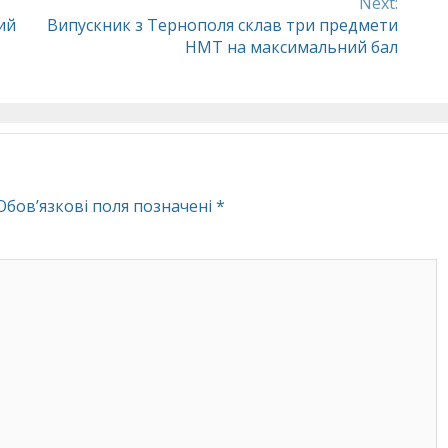
Next:
ий
Випускник з Тернополя склав три предмети
НМТ на максимальний бал
Обов’язкові поля позначені
*