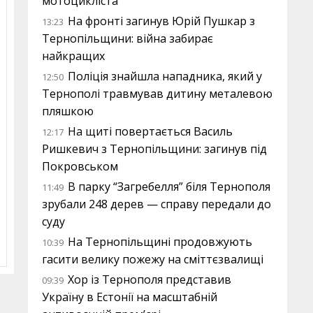
мотоцикліста
На фронті загинув Юрій Пушкар з
13:23
Тернопільщини: війна забирає
найкращих
Поліція знайшла нападника, який у
12:50
Тернополі травмував дитину металевою
пляшкою
На щиті повертається Василь
12:17
Ришкевич з Тернопільщини: загинув під
Покровськом
В парку “Загребелля” біля Тернополя
11:49
зрубали 248 дерев — справу передали до
суду
На Тернопільщині продовжують
10:39
гасити велику пожежу на сміттєзвалищі
Хор із Тернополя представив
09:39
Україну в Естонії на масштабній