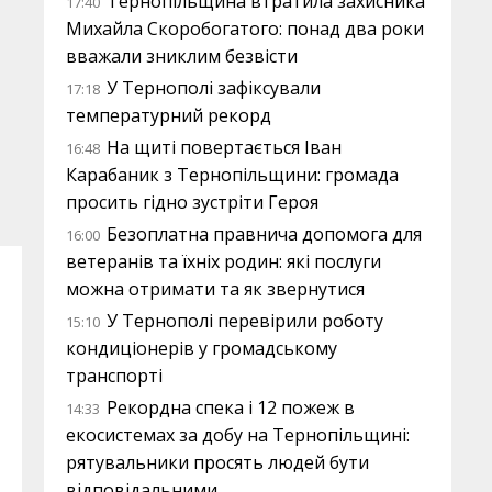
Тернопільщина втратила захисника
17:40
Михайла Скоробогатого: понад два роки
вважали зниклим безвісти
У Тернополі зафіксували
17:18
температурний рекорд
На щиті повертається Іван
16:48
Карабаник з Тернопільщини: громада
просить гідно зустріти Героя
Безоплатна правнича допомога для
16:00
ветеранів та їхніх родин: які послуги
можна отримати та як звернутися
У Тернополі перевірили роботу
15:10
кондиціонерів у громадському
транспорті
Рекордна спека і 12 пожеж в
14:33
екосистемах за добу на Тернопільщині:
рятувальники просять людей бути
відповідальними