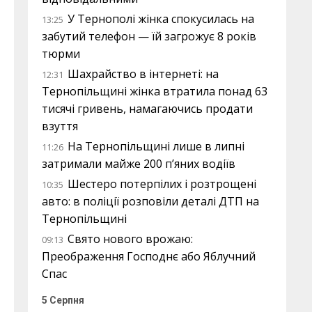
У Тернополі жінка спокусилась на
13:25
забутий телефон — їй загрожує 8 років
тюрми
Шахрайство в інтернеті: на
12:31
Тернопільщині жінка втратила понад 63
тисячі гривень, намагаючись продати
взуття
На Тернопільщині лише в липні
11:26
затримали майже 200 п’яних водіїв
Шестеро потерпілих і розтрощені
10:35
авто: в поліції розповіли деталі ДТП на
Тернопільщині
Свято нового врожаю:
09:13
Преображення Господнє або Яблучний
Спас
5 Серпня