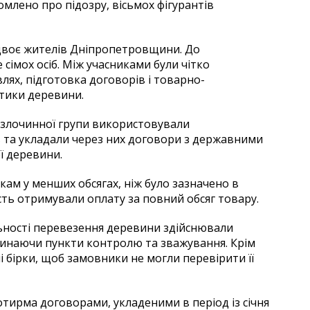
омлено про підозру, вісьмох фігурантів
 двоє жителів Дніпропетровщини. До
сімох осіб. Між учасниками були чітко
івлях, підготовка договорів і товарно-
стики деревини.
и злочинної групи використовували
в та укладали через них договори з державними
ї деревини.
ам у менших обсягах, ніж було зазначено в
ть отримували оплату за повний обсяг товару.
ьності перевезення деревини здійснювали
инаючи пункти контролю та зважування. Крім
і бірки, щоб замовники не могли перевірити її
тирма договорами, укладеними в період із січня