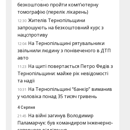
безкоштовно пройти комп’ютерну
томографію (перелік лікарень)
Жителів Тернопільщини
12:30
запрошують на безкоштовний курс з
нацспротиву
На Тернопільщині рятувальники
12:04
звільнили людину з понівеченого в ДТП
авто
На щиті повертається Петро Федів з
11:23
Тернопільщини: майже рік невідомості
та надії
На Тернопільщині “банкір” виманив
10:31
у чоловіка понад 35 тисяч гривень
4 Серпня
На війні загинув Володимир
21:45
Паламарчук: був командиром інженерно-