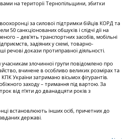
овами на території Тернопільщини, збитки
оохоронці за силової підтримки бійців КОРД та
ли 50 санкціонованих обшуків і слідчі дії на
ченого – дев’ять транспортних засобів, мобільні
дприємств, задіяних у схемі, товарно-
нші речові докази протиправної діяльності.
ом учасникам злочинної групи повідомлено про
ахрайство, вчинене в особливо великих розмірах та
5 КПК України затримано вісьмох фігурантів.
біжного заходу – тримання під вартою. За
трок від п’яти до дванадцяти років з
нці встановлюють інших осіб, причетних до
завданих державі.