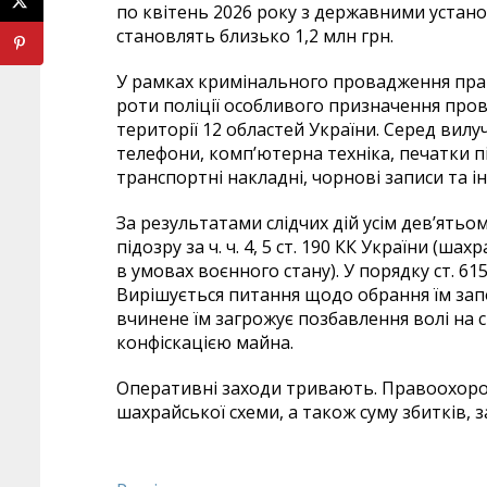
по квітень 2026 року з державними устан
становлять близько 1,2 млн грн.
У рамках кримінального провадження прав
роти поліції особливого призначення прове
території 12 областей України. Серед вилу
телефони, комп’ютерна техніка, печатки пі
транспортні накладні, чорнові записи та і
За результатами слідчих дій усім дев’ять
підозру за ч. ч. 4, 5 ст. 190 КК України (ш
в умовах воєнного стану). У порядку ст. 61
Вирішується питання щодо обрання їм запо
вчинене їм загрожує позбавлення волі на с
конфіскацією майна.
Оперативні заходи тривають. Правоохоро
шахрайської схеми, а також суму збитків, 