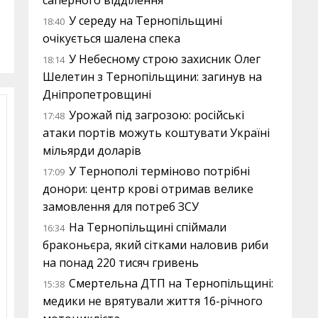
саперного відділення
У середу на Тернопільщині
18:40
очікується шалена спека
У Небесному строю захисник Олег
18:14
Шелетин з Тернопільщини: загинув на
Дніпропетровщині
Урожай під загрозою: російські
17:48
атаки портів можуть коштувати Україні
мільярди доларів
У Тернополі терміново потрібні
17:09
донори: центр крові отримав велике
замовлення для потреб ЗСУ
На Тернопільщині спіймали
16:34
браконьєра, який сітками наловив риби
на понад 220 тисяч гривень
Смертельна ДТП на Тернопільщині:
15:38
медики не врятували життя 16-річного