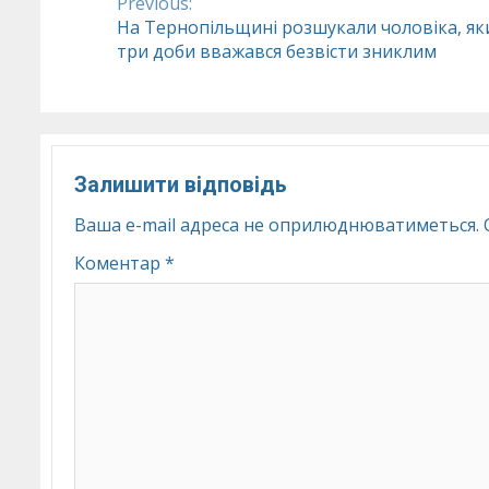
Previous:
Continue
На Тернопільщині розшукали чоловіка, як
три доби вважався безвісти зниклим
Reading
Залишити відповідь
Ваша e-mail адреса не оприлюднюватиметься.
Коментар
*