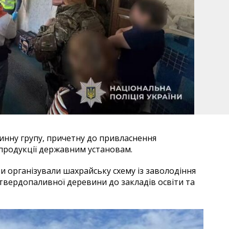
нну групу, причетну до привласнення
опродукції державним установам.
ти організували шахрайську схему із заволодіння
вердопаливної деревини до закладів освіти та