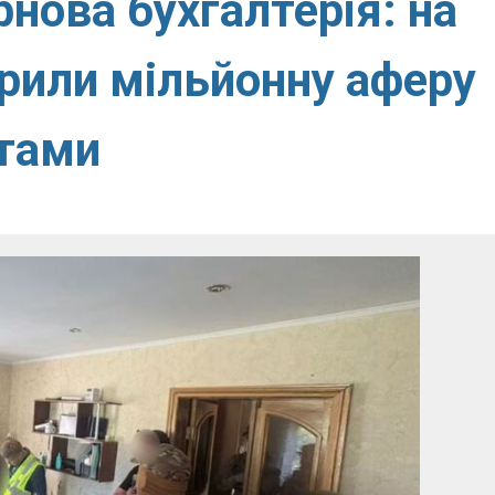
рнова бухгалтерія: на
рили мільйонну аферу
тами