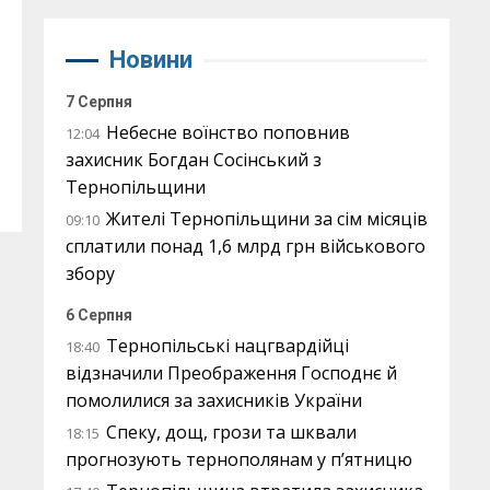
Новини
7 Серпня
Небесне воїнство поповнив
12:04
захисник Богдан Сосінський з
Тернопільщини
Жителі Тернопільщини за сім місяців
09:10
сплатили понад 1,6 млрд грн військового
збору
6 Серпня
Тернопільські нацгвардійці
18:40
відзначили Преображення Господнє й
помолилися за захисників України
Спеку, дощ, грози та шквали
18:15
прогнозують тернополянам у п’ятницю