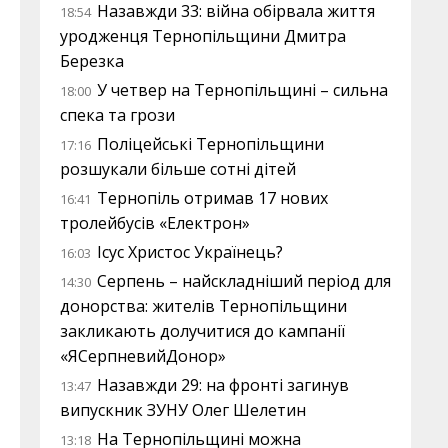
Назавжди 33: війна обірвала життя
18:54
уродженця Тернопільщини Дмитра
Березка
У четвер на Тернопільщині – сильна
18:00
спека та грози
Поліцейські Тернопільщини
17:16
розшукали більше сотні дітей
Тернопіль отримав 17 нових
16:41
тролейбусів «Електрон»
Ісус Христос Українець?
16:03
Серпень – найскладніший період для
14:30
донорства: жителів Тернопільщини
закликають долучитися до кампанії
«ЯСерпневийДонор»
Назавжди 29: на фронті загинув
13:47
випускник ЗУНУ Олег Шелетин
На Тернопільщині можна
13:18