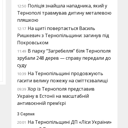
Поліція знайшла нападника, який у
12:50
Тернополі травмував дитину металевою
пляшкою
На щиті повертається Василь
12:17
Ришкевич з Тернопільщини: загинув під
Покровськом
В парку “Загребелля” біля Тернополя
11:49
зрубали 248 дерев — справу передали до
суду
На Тернопільщині продовжують
10:39
гасити велику пожежу на сміттєзвалищі
Хор із Тернополя представив
09:39
Україну в Естонії на масштабній
антивоєнній прем’єрі
3 Серпня
На Тернопільщині ДП «Ліси України»
20:01