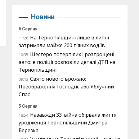
Новини
6 Серпня
На Тернопільщині лише в липні
11:26
затримали майже 200 п’яних водіїв
Шестеро потерпілих і розтрощені
10:35
авто: в поліції розповіли деталі ДТП на
Тернопільщині
Свято нового врожаю:
09:13
Преображення Господнє або Яблучний
Спас
5 Серпня
Назавжди 33: війна обірвала життя
18:54
уродженця Тернопільщини Дмитра
Березка