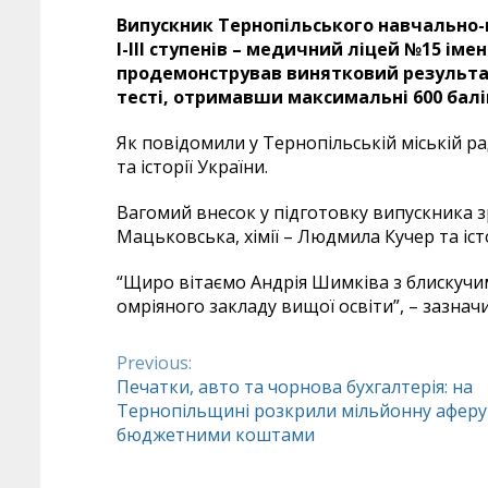
Випускник Тернопільського навчально
І-ІІІ ступенів – медичний ліцей №15 іме
продемонстрував винятковий результ
тесті, отримавши максимальні 600 балів
Як повідомили у Тернопільській міській рад
та історії України.
Вагомий внесок у підготовку випускника 
Мацьковська, хімії – Людмила Кучер та іст
“Щиро вітаємо Андрія Шимківа з блискучи
омріяного закладу вищої освіти”, – зазначил
Previous:
Continue
Печатки, авто та чорнова бухгалтерія: на
Тернопільщині розкрили мільйонну аферу
Reading
бюджетними коштами