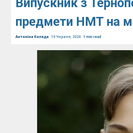
Випускник з Терноп
предмети НМТ на м
Антоніна Коляда
19 Червня, 2026
1 min read