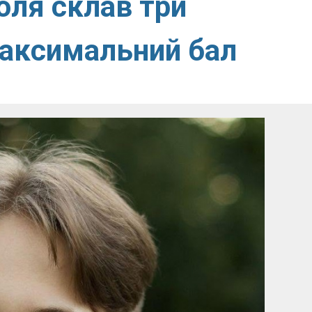
оля склав три
аксимальний бал