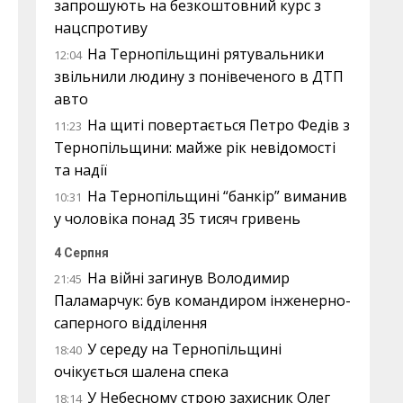
запрошують на безкоштовний курс з
нацспротиву
На Тернопільщині рятувальники
12:04
звільнили людину з понівеченого в ДТП
авто
На щиті повертається Петро Федів з
11:23
Тернопільщини: майже рік невідомості
та надії
На Тернопільщині “банкір” виманив
10:31
у чоловіка понад 35 тисяч гривень
4 Серпня
На війні загинув Володимир
21:45
Паламарчук: був командиром інженерно-
саперного відділення
У середу на Тернопільщині
18:40
очікується шалена спека
У Небесному строю захисник Олег
18:14