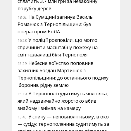
сплатить 3,7 млн грн за незаконну
порубку дерев
На Сумщині загинув Василь
18:02
Романюк з Тернопільщини: був
оператором БпЛА
У поліції розповіли, що могло
16:28
спричинити масштабну пожежу на
сміттєзвалищі біля Тернополя
Небесне воїнство поповнив
15:29
захисник Богдан Мартинюк з
Тернопільщини: до останнього подиху
боронив рідну землю
У Тернополі судитимуть чоловіка,
15:19
який надзвичайно жорстоко вбив
знайому і знімав на камеру
У спину — неповнолітньому, в око
13:45
— сусіду: тернополянина судитимуть за