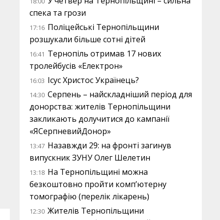
У четвер на Тернопільщині – сильна
18:00
спека та грози
Поліцейські Тернопільщини
17:16
розшукали більше сотні дітей
Тернопіль отримав 17 нових
16:41
тролейбусів «Електрон»
Ісус Христос Українець?
16:03
Серпень – найскладніший період для
14:30
донорства: жителів Тернопільщини
закликають долучитися до кампанії
«ЯСерпневийДонор»
Назавжди 29: на фронті загинув
13:47
випускник ЗУНУ Олег Шелетин
На Тернопільщині можна
13:18
безкоштовно пройти комп’ютерну
томографію (перелік лікарень)
Жителів Тернопільщини
12:30