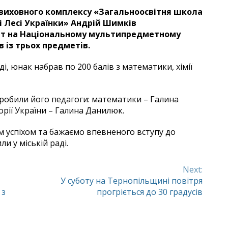
-виховного комплексу «Загальноосвітня школа
ні Лесі Українки» Андрій Шимків
ат на Національному мультипредметному
 із трьох предметів.
і, юнак набрав по 200 балів з математики, хімії
зробили його педагоги: математики – Галина
орії України – Галина Данилюк.
м успіхом та бажаємо впевненого вступу до
и у міській раді.
Next:
У суботу на Тернопільщині повітря
 з
прогріється до 30 градусів