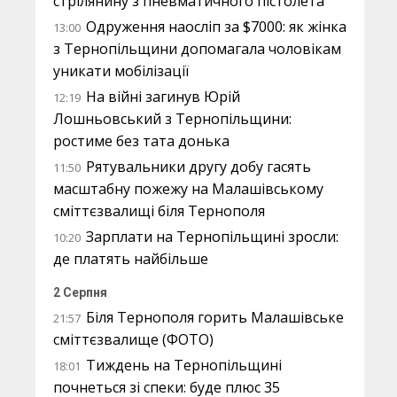
стрілянину з пневматичного пістолета
Одруження наосліп за $7000: як жінка
13:00
з Тернопільщини допомагала чоловікам
уникати мобілізації
На війні загинув Юрій
12:19
Лошньовський з Тернопільщини:
ростиме без тата донька
Рятувальники другу добу гасять
11:50
масштабну пожежу на Малашівському
сміттєзвалищі біля Тернополя
Зарплати на Тернопільщині зросли:
10:20
де платять найбільше
2 Серпня
Біля Тернополя горить Малашівське
21:57
сміттєзвалище (ФОТО)
Тиждень на Тернопільщині
18:01
почнеться зі спеки: буде плюс 35