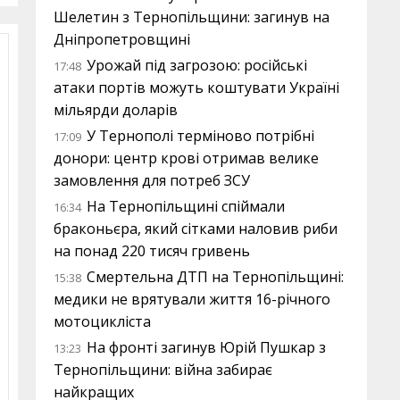
Шелетин з Тернопільщини: загинув на
Дніпропетровщині
Урожай під загрозою: російські
17:48
атаки портів можуть коштувати Україні
мільярди доларів
У Тернополі терміново потрібні
17:09
донори: центр крові отримав велике
замовлення для потреб ЗСУ
На Тернопільщині спіймали
16:34
браконьєра, який сітками наловив риби
на понад 220 тисяч гривень
Смертельна ДТП на Тернопільщині:
15:38
медики не врятували життя 16-річного
мотоцикліста
На фронті загинув Юрій Пушкар з
13:23
Тернопільщини: війна забирає
найкращих