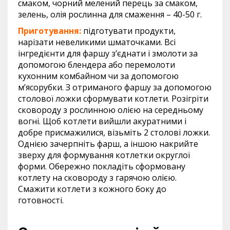
смаком, чорний мелений перець за смаком,
зелень, олія рослинна для смаження – 40-50 г.
Приготування:
підготувати продукти,
нарізати невеликими шматочками. Всі
інгредієнти для фаршу з’єднати і змолоти за
допомогою блендера або перемолоти
кухонним комбайном чи за допомогою
м’ясорубки. З отриманого фаршу за допомогою
столової ложки сформувати котлети. Розігріти
сковороду з рослинною олією на середньому
вогні. Щоб котлети вийшли акуратними і
добре присмажилися, візьміть 2 столові ложки.
Однією зачерпніть фарш, а іншою накрийте
зверху для формування котлетки округлої
форми. Обережно покладіть сформовану
котлету на сковороду з гарячою олією.
Смажити котлети з кожного боку до
готовності.