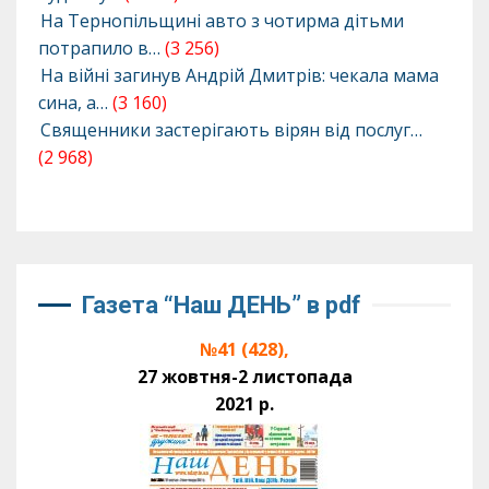
На Тернопільщині авто з чотирма дітьми
потрапило в…
(3 256)
На війні загинув Андрій Дмитрів: чекала мама
сина, а…
(3 160)
Священники застерігають вірян від послуг…
(2 968)
Газета “Наш ДЕНЬ” в pdf
№41 (428),
27 жовтня-2 листопада
2021 р.