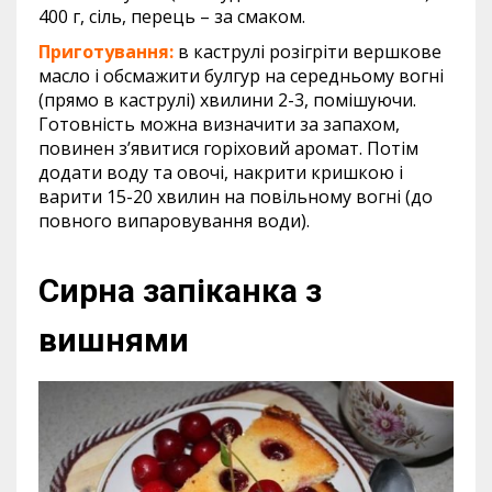
400 г, сіль, перець – за смаком.
Приготування:
в каструлі розігріти вершкове
масло і обсмажити булгур на середньому вогні
(прямо в каструлі) хвилини 2-3, помішуючи.
Готовність можна визначити за запахом,
повинен з’явитися горіховий аромат. Потім
додати воду та овочі, накрити кришкою і
варити 15-20 хвилин на повільному вогні (до
повного випаровування води).
Сирна запіканка з
вишнями