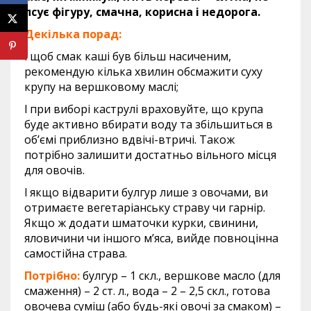
псує фігуру, смачна, корисна і недорога.
Декілька порад:
l щоб смак каші був більш насиченим,
рекомендую кілька хвилин обсмажити суху
крупу на вершковому маслі;
l при виборі каструлі враховуйте, що крупа
буде активно вбирати воду та збільшиться в
об’ємі приблизно вдвічі-втричі. Також
потрібно залишити достатньо вільного місця
для овочів.
l якщо відварити булгур лише з овочами, ви
отримаєте вегетаріанську страву чи гарнір.
Якщо ж додати шматочки курки, свинини,
яловичини чи іншого м’яса, вийде повноцінна
самостійна страва.
Потрібно:
булгур – 1 скл., вершкове масло (для
смаження) – 2 ст. л., вода – 2 – 2,5 скл., готова
овочева суміш (або будь-які овочі за смаком) –