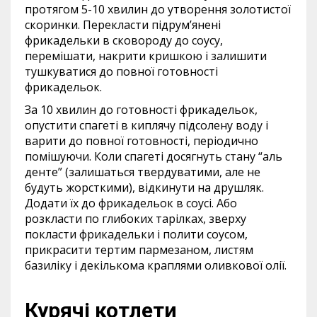
протягом 5-10 хвилин до утворення золотистої
скоринки. Перекласти підрум’янені
фрикадельки в сковороду до соусу,
перемішати, накрити кришкою і залишити
тушкуватися до повної готовності
фрикадельок.
За 10 хвилин до готовності фрикадельок,
опустити спагеті в киплячу підсолену воду і
варити до повної готовності, періодично
помішуючи. Коли спагеті досягнуть стану “аль
денте” (залишаться твердуватими, але не
будуть жорсткими), відкинути на друшляк.
Додати їх до фрикадельок в соусі. Або
розкласти по глибоких тарілках, зверху
покласти фрикадельки і полити соусом,
прикрасити тертим пармезаном, листям
базиліку і декількома краплями оливкової олії.
Курячі котлети