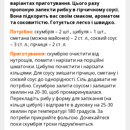
варіантах приготування. Цього разу
пропоную запекти рибку в гірчичному соусі.
Вона підкорить вас своїм смаком, ароматом
та соковитістю. Готується легко і швидко.
Потрібно:
скумбрія – 2 шт., цибуля – 1 шт.,
сметана (можна майонез) – 2 ст. л., соєвий соус
– 3 ст. л., гірчиця – 2 ст. л.
Приготування:
скумбрію очистити від
нутрощів, помити і нарізати на порційні
шматочки. Цибулю почистити і нарізати
кільцями. Для соусу змішати гірчицю, сметану і
соєвий соус до однорідності. Сіль додавати не
потрібно. Скумбрію залити соусом і залишити
хвилин на 20-30, щоб промаринувалася.
Перекладіть рибу у форму для запікання (на
кільця цибулі) і відправте в духовку на 25-30
хвилин при температурі 180 градусів. За
потреби прикрийте фольгою. Дочекайтеся
поки скумбрія трохи підрум’яниться.