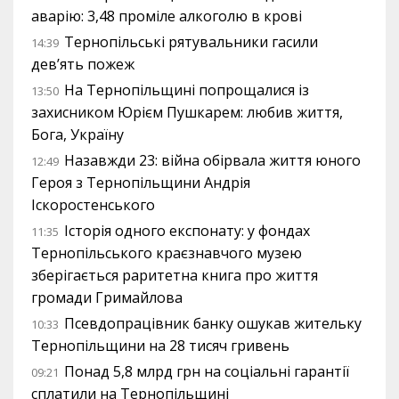
аварію: 3,48 проміле алкоголю в крові
Тернопільські рятувальники гасили
14:39
дев’ять пожеж
На Тернопільщині попрощалися із
13:50
захисником Юрієм Пушкарем: любив життя,
Бога, Україну
Назавжди 23: війна обірвала життя юного
12:49
Героя з Тернопільщини Андрія
Іскоростенського
Історія одного експонату: у фондах
11:35
Тернопільського краєзнавчого музею
зберігається раритетна книга про життя
громади Гримайлова
Псевдопрацівник банку ошукав жительку
10:33
Тернопільщини на 28 тисяч гривень
Понад 5,8 млрд грн на соціальні гарантії
09:21
сплатили на Тернопільщині