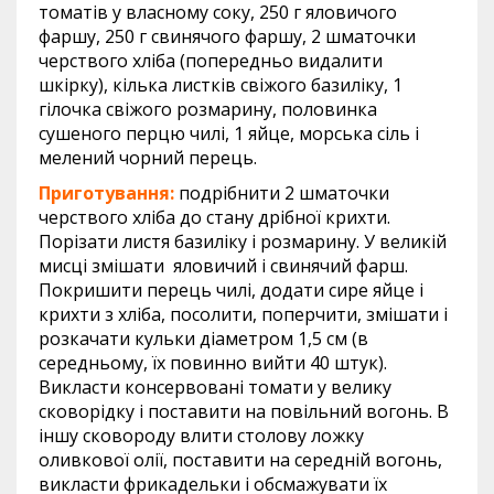
томатів у власному соку, 250 г яловичого
фаршу, 250 г свинячого фаршу, 2 шматочки
черствого хліба (попередньо видалити
шкірку), кілька листків свіжого базиліку, 1
гілочка свіжого розмарину, половинка
сушеного перцю чилі, 1 яйце, морська сіль і
мелений чорний перець.
Приготування:
подрібнити 2 шматочки
черствого хліба до стану дрібної крихти.
Порізати листя базиліку і розмарину. У великій
мисці змішати яловичий і свинячий фарш.
Покришити перець чилі, додати сире яйце і
крихти з хліба, посолити, поперчити, змішати і
розкачати кульки діаметром 1,5 см (в
середньому, їх повинно вийти 40 штук).
Викласти консервовані томати у велику
сковорідку і поставити на повільний вогонь. В
іншу сковороду влити столову ложку
оливкової олії, поставити на середній вогонь,
викласти фрикадельки і обсмажувати їх