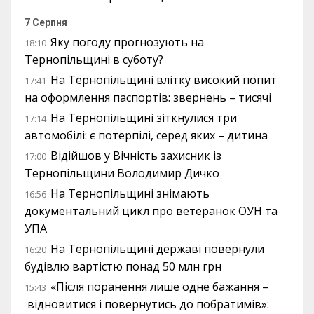
7 Серпня
Яку погоду прогнозують на
18:10
Тернопільщині в суботу?
На Тернопільщині влітку високий попит
17:41
на оформлення паспортів: звернень – тисячі
На Тернопільщині зіткнулися три
17:14
автомобілі: є потерпілі, серед яких – дитина
Відійшов у Вічність захисник із
17:00
Тернопільщини Володимир Дичко
На Тернопільщині знімають
16:56
документальний цикл про ветеранок ОУН та
УПА
На Тернопільщині державі повернули
16:20
будівлю вартістю понад 50 млн грн
«Після поранення лише одне бажання –
15:43
відновитися і повернутись до побратимів»: