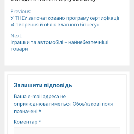
Previous:
Continue
У ТНЕУ започатковано програму сертифікації
«Створення й облік власного бізнесу»
Reading
Next:
Іграшки та автомобілі – найнебезпечніші
товари
Залишити відповідь
Ваша e-mail адреса не
оприлюднюватиметься.
Обов’язкові поля
позначені
*
Коментар
*