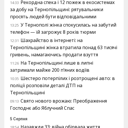
Рекордна спека і 12 пожеж в екосистемах
14:33
за добу на Тернопільщині: рятувальники
просять людей бути відповідальними
У Тернополі жінка спокусилась на забутий
13:25
телефон — їй загрожує 8 років тюрми
Шахрайство в інтернеті: на
12:31
Тернопільщині жінка втратила понад 63 тисячі
гривень, намагаючись продати взуття
На Тернопільщині лише в липні
11:26
затримали майже 200 п’яних водіїв
Шестеро потерпілих і розтрощені авто: в
10:35
поліції розповіли деталі ДТП на
Тернопільщині
Свято нового врожаю: Преображення
09:13
Господнє або Яблучний Спас
5 Серпня
Назавжди 33: війна обірвала життя
18:54