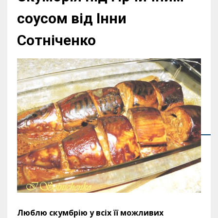
соусом від Інни
Сотніченко
Люблю скумбрію у всіх її можливих