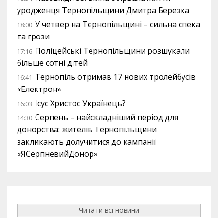
уродженця Тернопільщини Дмитра Березка
У четвер на Тернопільщині – сильна спека
18:00
та грози
Поліцейські Тернопільщини розшукали
17:16
більше сотні дітей
Тернопіль отримав 17 нових тролейбусів
16:41
«Електрон»
Ісус Христос Українець?
16:03
Серпень – найскладніший період для
14:30
донорства: жителів Тернопільщини
закликають долучитися до кампанії
«ЯСерпневийДонор»
Читати всі новини