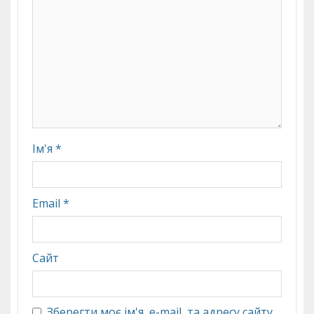
Ім'я
*
Email
*
Сайт
Зберегти моє ім'я, e-mail, та адресу сайту