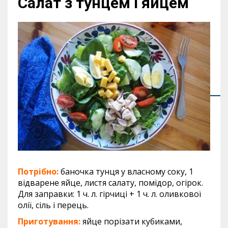
Салат з тунцем і яйцем
Потрібно:
баночка тунця у власному соку, 1
відварене яйце, листя салату, помідор, огірок.
Для заправки: 1 ч. л. гірчиці + 1 ч. л. оливкової
олії, сіль і перець.
Приготування:
яйце порізати кубиками,