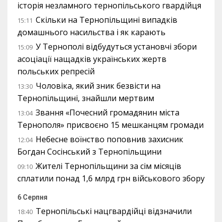
історія незламного тернопільського гвардійця
Скільки на Тернопільщині випадків
15:11
домашнього насильства і як карають
У Тернополі відбудуться установчі збори
15:09
асоціації нащадків українських жертв
польських репресій
Чоловіка, який зник безвісти на
13:30
Тернопільщині, знайшли мертвим
Звання «Почесний громадянин міста
13:04
Тернополя» присвоєно 15 мешканцям громади
Небесне воїнство поповнив захисник
12:04
Богдан Сосінський з Тернопільщини
Жителі Тернопільщини за сім місяців
09:10
сплатили понад 1,6 млрд грн військового збору
6 Серпня
Тернопільські нацгвардійці відзначили
18:40