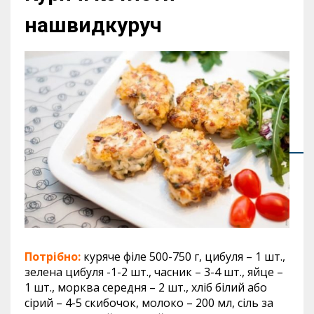
нашвидкуруч
Потрібно:
куряче філе 500-750 г, цибуля – 1 шт.,
зелена цибуля -1-2 шт., часник – 3-4 шт., яйце –
1 шт., морква середня – 2 шт., хліб білий або
сірий – 4-5 скибочок, молоко – 200 мл, сіль за