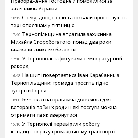
Преображення Господнє й помолилися за
захисників України
Спеку, дощ, грози та шквали прогнозують
18:15
тернополянам у п’ятницю
Тернопільщина втратила захисника
17:40
Михайла Скоробогатого: понад два роки
вважали зниклим безвісти
У Тернополі зафіксували температурний
17:18
рекорд
На щиті повертається Іван Карабаник з
16:48
Тернопільщини: громада просить гідно
зустріти Героя
Безоплатна правнича допомога для
16:00
ветеранів та їхніх родин: які послуги можна
отримати та як звернутися
У Тернополі перевірили роботу
15:10
кондиціонерів у громадському транспорті