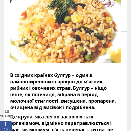
В східних країнах булгур – один з
найпоширеніших гарнірів до м’ясних,
рибних і овочевих страв. Булгур – ніщо
інше, як пшениця, зібрана в період
молочної стиглості, висушена, пропарена,
очищена від висівок і подрібнена.
10
Це крупа, яка легко засвоюються
SHARES
організмом, відмінно перетравлюється і
має, як мінімум, п’ять переваг – ситна, не
10