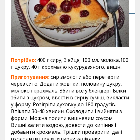
Потрібно:
400 г сиру, 3 яйця, 100 мл. молока,100
г цукру, 40 г крохмалю кукурудзяного, вишні.
Приготування:
сир змолоти або перетерти
через сито. Додати жовтки, половину цукру,
молоко і крохмаль. Збити все у блендері. Білки
збити з цукром, ввести в сирну суміш, викласти
у форму. Розігріти духовку до 180 градусів.
Впікати 30-40 хвилин. Охолодити і вийняти з
форми. Можна полити вишневим соусом.
Вишні залити водою, довести до кипіння і
добавити крохмаль. Трішки проварити, далі
охолодити і полити сирну запіканку.