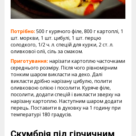
Потрібно:
500 г курячого філе, 800 г картоплі, 1
шт. моркви, 1 шт. цибулі, 1 шт. перцю
солодкого, 1/2 ч. л. спецій для курки, 2 ст. л.
оливкової олії, сіль за смаком.
Приготування:
нарізати картоплю часточками
середнього розміру. Після чого рівномірним
тонким шаром викласти на деко. Далі
викласти дрібно нарізану цибулю, полити
оливковою олією і посолити. Куряче філе,
посолити, додати спецій і викласти зверху на
нарізану картоплю. Наступним шаром додати
перець. Поставити в духовку на 1 годину при
температурі 180 градусів.
Скумбрія під гірчичним