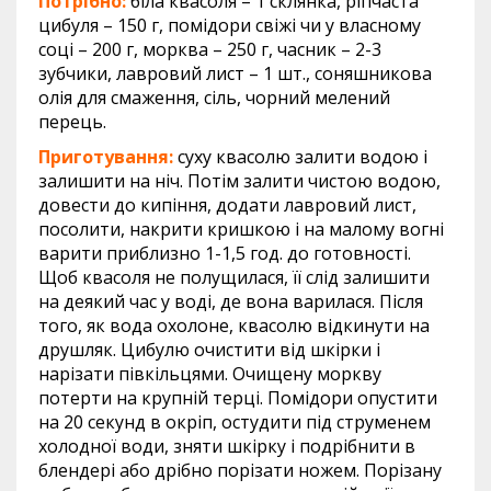
Потрібно:
біла квасоля – 1 склянка, ріпчаста
цибуля – 150 г, помідори свіжі чи у власному
соці – 200 г, морква – 250 г, часник – 2-3
зубчики, лавровий лист – 1 шт., соняшникова
олія для смаження, сіль, чорний мелений
перець.
Приготування:
суху квасолю залити водою і
залишити на ніч. Потім залити чистою водою,
довести до кипіння, додати лавровий лист,
посолити, накрити кришкою і на малому вогні
варити приблизно 1-1,5 год. до готовності.
Щоб квасоля не полущилася, її слід залишити
на деякий час у воді, де вона варилася. Після
того, як вода охолоне, квасолю відкинути на
друшляк. Цибулю очистити від шкірки і
нарізати півкільцями. Очищену моркву
потерти на крупній терці. Помідори опустити
на 20 секунд в окріп, остудити під струменем
холодної води, зняти шкірку і подрібнити в
блендері або дрібно порізати ножем. Порізану