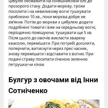
цибулю обсмажити на соняшниковій олії до
прозорого стану. Додати моркву, трохи
посолити і на невеликому вогні тушкувати
приблизно 10 хв., поки морква добре не
зм’якне. Потім до моркви з цибулею додати
подрібнені томати і вже на середньому вогні,
періодично помішуючи, тушкувати ще 5 хв.
Після цього до овочів викласти зварену
квасолю, перемішати. При потребі досолити,
поперчити, витиснути через прес часник,
знову перемішати і відставити з вогню. При
подачі страву посипати січеною зеленню
петрушки чи кінзи.
Булгур з овочами від Інни
Сотніченко