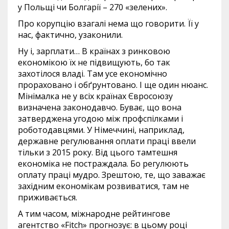
у Польщі чи Болгарії – 270 «зелених».
Про корупцію взагалі нема що говорити. Її у
нас, фактично, узаконили.
Ну і, зарплати… В країнах з ринковою
економікою їх не підвищують, бо так
захотілося владі. Там усе економічно
прораховано і обґрунтовано. І ще один нюанс.
Мінімалка не у всіх країнах Євросоюзу
визначена законодавчо. Буває, що вона
затверджена угодою між профспілками і
роботодавцями. У Німеччині, наприклад,
державне регулювання оплати праці ввели
тільки з 2015 року. Від цього тамтешня
економіка не постраждала. Бо регулюють
оплату праці мудро. Зрештою, те, що заважає
західним економікам розвиватися, там не
приживається.
А тим часом, міжнародне рейтингове
агентство «Fitch» прогнозує: в цьому році