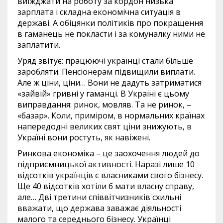
виїжджати на роботу за кордон низька
зарплата і складна економічна ситуація в
державі. А обіцянки політиків про покращення
в гаманець не покласти і за комуналку ними не
заплатити.
Уряд звітує: працюючі українці стали більше
заробляти. Пенсіонерам підвищили виплати.
Але ж ціни, ціни… Вони не дадуть затриматися
«зайвій» гривні у гаманці. В Україні є цьому
виправдання: ринок, мовляв. Та не ринок, –
«базар». Коли, приміром, в нормальних країнах
напередодні великих свят ціни знижують, в
Україні вони ростуть, як навіжені.
Ринкова економіка – це заохочення людей до
підприємницької активності. Наразі лише 10
відсотків українців є власниками свого бізнесу.
Ще 40 відсотків хотіли б мати власну справу,
але… Дві третини співвітчизників схильні
вважати, що держава заважає діяльності
малого та середнього бізнесу. Українці