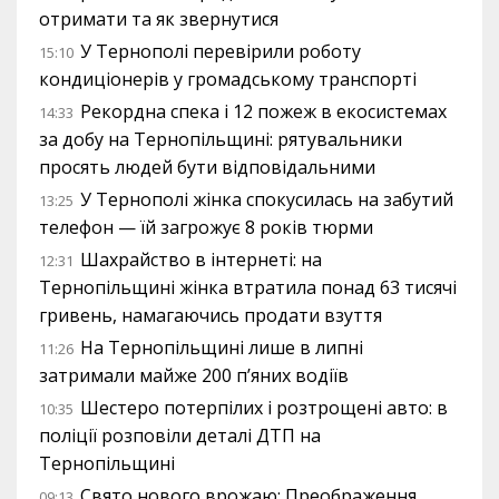
отримати та як звернутися
У Тернополі перевірили роботу
15:10
кондиціонерів у громадському транспорті
Рекордна спека і 12 пожеж в екосистемах
14:33
за добу на Тернопільщині: рятувальники
просять людей бути відповідальними
У Тернополі жінка спокусилась на забутий
13:25
телефон — їй загрожує 8 років тюрми
Шахрайство в інтернеті: на
12:31
Тернопільщині жінка втратила понад 63 тисячі
гривень, намагаючись продати взуття
На Тернопільщині лише в липні
11:26
затримали майже 200 п’яних водіїв
Шестеро потерпілих і розтрощені авто: в
10:35
поліції розповіли деталі ДТП на
Тернопільщині
Свято нового врожаю: Преображення
09:13