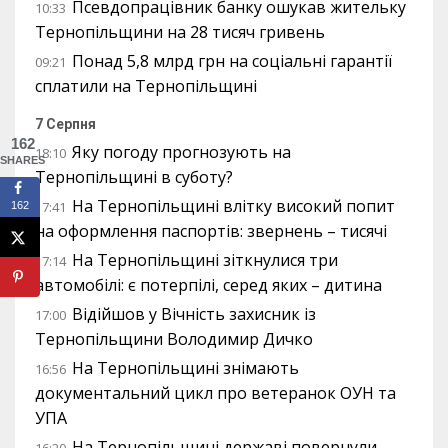
Псевдопрацівник банку ошукав жительку
10:33
Тернопільщини на 28 тисяч гривень
Понад 5,8 млрд грн на соціальні гарантії
09:21
сплатили на Тернопільщині
7 Серпня
162
Яку погоду прогнозують на
18:10
SHARES
Тернопільщині в суботу?
На Тернопільщині влітку високий попит
17:41
162
на оформлення паспортів: звернень – тисячі
На Тернопільщині зіткнулися три
17:14
автомобілі: є потерпілі, серед яких – дитина
Відійшов у Вічність захисник із
17:00
Тернопільщини Володимир Дичко
На Тернопільщині знімають
16:56
документальний цикл про ветеранок ОУН та
УПА
На Тернопільщині державі повернули