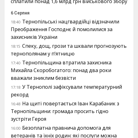
сплатили понад 1,6 млрд грн військового збору
6 Серпня
Тернопільські нацгвардійці відзначили
18:40
Преображення Господнє й помолилися за
захисників України
Спеку, дощ, грози та шквали прогнозують
18:15
тернополянам у п’ятницю
Тернопільщина втратила захисника
17:40
Михайла Скоробогатого: понад два роки
вважали зниклим безвісти
У Тернополі зафіксували температурний
17:18
рекорд
На щиті повертається Іван Карабаник з
16:48
Тернопільщини: громада просить гідно
зустріти Героя
Безоплатна правнича допомога для
16:00
ветеранів та їхніх родин: які послуги можна