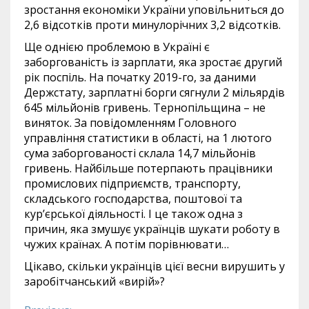
зростання економіки України уповільниться до
2,6 відсотків проти минулорічних 3,2 відсотків.
Ще однією проблемою в Україні є
заборгованість із зарплати, яка зростає другий
рік поспіль. На початку 2019-го, за даними
Держстату, зарплатні борги сягнули 2 мільярдів
645 мільйонів гривень. Тернопільщина – не
виняток. За повідомленням Головного
управління статистики в області, на 1 лютого
сума заборгованості склала 14,7 мільйонів
гривень. Найбільше потерпають працівники
промислових підприємств, транспорту,
складського господарства, поштової та
кур’єрської діяльності. І це також одна з
причин, яка змушує українців шукати роботу в
чужих країнах. А потім порівнювати…
Цікаво, скільки українців цієї весни вирушить у
заробітчанський «вирій»?