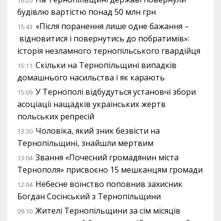
16:20
будівлю вартістю понад 50 млн грн
«Після поранення лише одне бажання –
15:43
відновитися і повернутись до побратимів»:
історія незламного тернопільського гвардійця
Скільки на Тернопільщині випадків
15:11
домашнього насильства і як карають
У Тернополі відбудуться установчі збори
15:09
асоціації нащадків українських жертв
польських репресій
Чоловіка, який зник безвісти на
13:30
Тернопільщині, знайшли мертвим
Звання «Почесний громадянин міста
13:04
Тернополя» присвоєно 15 мешканцям громади
Небесне воїнство поповнив захисник
12:04
Богдан Сосінський з Тернопільщини
Жителі Тернопільщини за сім місяців
09:10