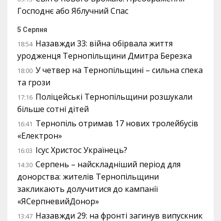
Господнє або Яблучний Спас
5 Серпня
Назавжди 33: війна обірвала життя
18:54
уродженця Тернопільщини Дмитра Березка
У четвер на Тернопільщині – сильна спека
18:00
та грози
Поліцейські Тернопільщини розшукали
17:16
більше сотні дітей
Тернопіль отримав 17 нових тролейбусів
16:41
«Електрон»
Ісус Христос Українець?
16:03
Серпень – найскладніший період для
14:30
донорства: жителів Тернопільщини
закликають долучитися до кампанії
«ЯСерпневийДонор»
Назавжди 29: на фронті загинув випускник
13:47