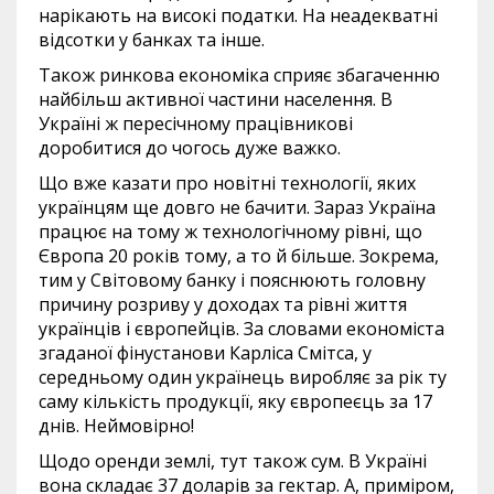
нарікають на високі податки. На неадекватні
відсотки у банках та інше.
Також ринкова економіка сприяє збагаченню
найбільш активної частини населення. В
Україні ж пересічному працівникові
доробитися до чогось дуже важко.
Що вже казати про новітні технології, яких
українцям ще довго не бачити. Зараз Україна
працює на тому ж технологічному рівні, що
Європа 20 років тому, а то й більше. Зокрема,
тим у Світовому банку і пояснюють головну
причину розриву у доходах та рівні життя
українців і європейців. За словами економіста
згаданої фінустанови Карліса Смітса, у
середньому один українець виробляє за рік ту
саму кількість продукції, яку європеєць за 17
днів. Неймовірно!
Щодо оренди землі, тут також сум. В Україні
вона складає 37 доларів за гектар. А, приміром,