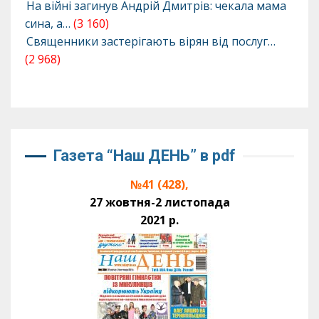
На війні загинув Андрій Дмитрів: чекала мама
сина, а…
(3 160)
Священники застерігають вірян від послуг…
(2 968)
Газета “Наш ДЕНЬ” в pdf
№41 (428),
27 жовтня-2 листопада
2021 р.