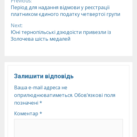
Previous:
Continue
Період для надання відмови у реєстрації
платником єдиного податку четвертої групи
Reading
Next:
Юні тернопільські дзюдоїсти привезли із
Золочева шість медалей
Залишити відповідь
Ваша e-mail адреса не
оприлюднюватиметься.
Обов’язкові поля
позначені
*
Коментар
*