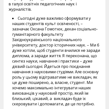
в галузі освітніх педагогічних наук і
журналістів.
Сьогодні дуже важливо сформувати у
наших студентів культ освіченості, –
зазначає Оксана Гомотюк, декан соціально-
гуманітарного факультету
Західноукраїнського національного
університету, доктор історичних наук. – Ми б
дуже хотіли, щоб студенти вчилися не заради
диплома, а заради життя. Я переконана, що
синтез науки, навчання і практики – дуже
дієвий сьогодні. Йдеться про поєднання
навчання з науковими студіями. Але основну
роль у цьому відіграватиме не викладач, як
це дуже поширено, а, власне, студент. Ми
хочемо максимально інтегрувати наших
вихованців у науковий простір, який їм
близький, цікавий, а викладач буде їх
скеровувати і допомагати, де це потрібно.