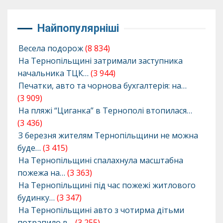
Найпопулярніші
Весела подорож
(8 834)
На Тернопільщині затримали заступника
начальника ТЦК…
(3 944)
Печатки, авто та чорнова бухгалтерія: на…
(3 909)
На пляжі “Циганка” в Тернополі втопилася…
(3 436)
З березня жителям Тернопільщини не можна
буде…
(3 415)
На Тернопільщині спалахнула масштабна
пожежа на…
(3 363)
На Тернопільщині під час пожежі житлового
будинку…
(3 347)
На Тернопільщині авто з чотирма дітьми
потрапило в…
(3 255)