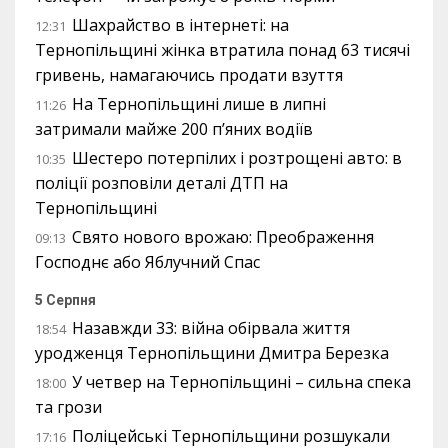
Шахрайство в інтернеті: на
12:31
Тернопільщині жінка втратила понад 63 тисячі
гривень, намагаючись продати взуття
На Тернопільщині лише в липні
11:26
затримали майже 200 п’яних водіїв
Шестеро потерпілих і розтрощені авто: в
10:35
поліції розповіли деталі ДТП на
Тернопільщині
Свято нового врожаю: Преображення
09:13
Господнє або Яблучний Спас
5 Серпня
Назавжди 33: війна обірвала життя
18:54
уродженця Тернопільщини Дмитра Березка
У четвер на Тернопільщині – сильна спека
18:00
та грози
Поліцейські Тернопільщини розшукали
17:16