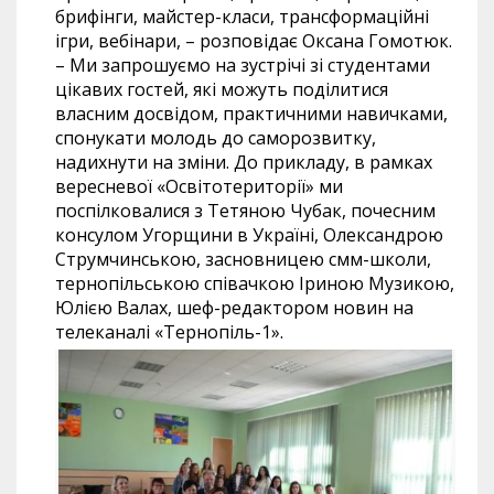
брифінги, майстер-класи, трансформаційні
ігри, вебінари, – розповідає Оксана Гомотюк.
– Ми запрошуємо на зустрічі зі студентами
цікавих гостей, які можуть поділитися
власним досвідом, практичними навичками,
спонукати молодь до саморозвитку,
надихнути на зміни. До прикладу, в рамках
вересневої «Освітотериторії» ми
поспілковалися з Тетяною Чубак, почесним
консулом Угорщини в Україні, Олександрою
Струмчинською, засновницею смм-школи,
тернопільською співачкою Іриною Музикою,
Юлією Валах, шеф-редактором новин на
телеканалі «Тернопіль-1».