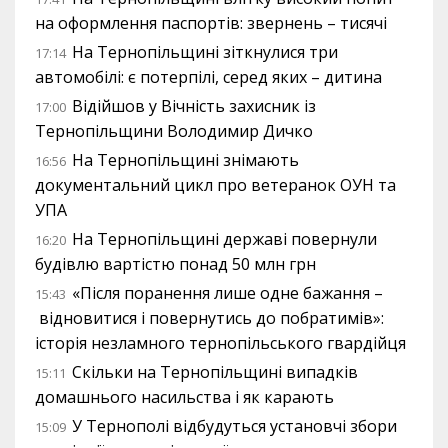
на оформлення паспортів: звернень – тисячі
На Тернопільщині зіткнулися три
17:14
автомобілі: є потерпілі, серед яких – дитина
Відійшов у Вічність захисник із
17:00
Тернопільщини Володимир Дичко
На Тернопільщині знімають
16:56
документальний цикл про ветеранок ОУН та
УПА
На Тернопільщині державі повернули
16:20
будівлю вартістю понад 50 млн грн
«Після поранення лише одне бажання –
15:43
відновитися і повернутись до побратимів»:
історія незламного тернопільського гвардійця
Скільки на Тернопільщині випадків
15:11
домашнього насильства і як карають
У Тернополі відбудуться установчі збори
15:09