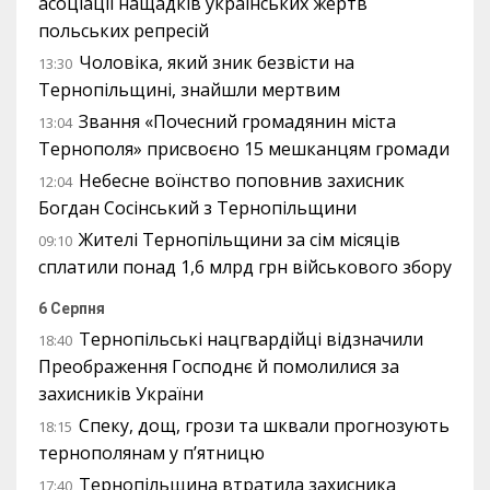
асоціації нащадків українських жертв
польських репресій
Чоловіка, який зник безвісти на
13:30
Тернопільщині, знайшли мертвим
Звання «Почесний громадянин міста
13:04
Тернополя» присвоєно 15 мешканцям громади
Небесне воїнство поповнив захисник
12:04
Богдан Сосінський з Тернопільщини
Жителі Тернопільщини за сім місяців
09:10
сплатили понад 1,6 млрд грн військового збору
6 Серпня
Тернопільські нацгвардійці відзначили
18:40
Преображення Господнє й помолилися за
захисників України
Спеку, дощ, грози та шквали прогнозують
18:15
тернополянам у п’ятницю
Тернопільщина втратила захисника
17:40