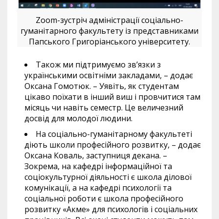
Zoom-зустріч адміністрації соціально-
гуманітарного факультету із представниками
Папського Григоріанського університету.
Також ми підтримуємо зв’язки з
українськими освітніми закладами, – додає
Оксана Гомотюк. – Уявіть, як студентам
цікаво поїхати в інший виш і провчитися там
місяць чи навіть семестр. Це величезний
досвід для молодої людини.
На соціально-гуманітарному факультеті
діють школи професійного розвитку, – додає
Оксана Коваль, заступниця декана. –
Зокрема, на кафедрі інформаційної та
соціокультурної діяльності є школа ділової
комунікації, а на кафедрі психології та
соціальної роботи є школа професійного
розвитку «Акме» для психологів і соціальних