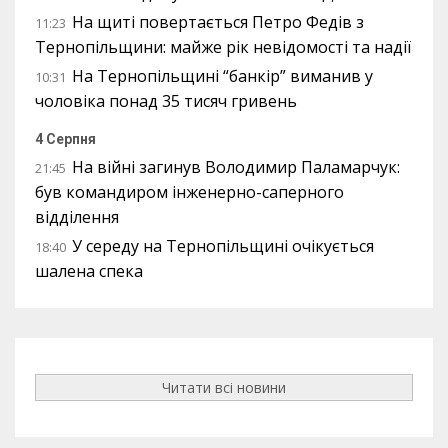
На щиті повертається Петро Федів з
11:23
Тернопільщини: майже рік невідомості та надії
На Тернопільщині “банкір” виманив у
10:31
чоловіка понад 35 тисяч гривень
4 Серпня
На війні загинув Володимир Паламарчук:
21:45
був командиром інженерно-саперного
відділення
У середу на Тернопільщині очікується
18:40
шалена спека
Читати всі новини