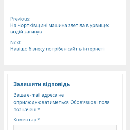
Previous:
Continue
На Чортківщині машина злетіла в урвище:
водій загинув
Reading
Next:
Навіщо бізнесу потрібен сайт в інтернеті
Залишити відповідь
Ваша e-mail адреса не
оприлюднюватиметься.
Обов’язкові поля
позначені
*
Коментар
*