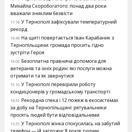
Михайла Скоробогатого: понад два роки
вважали зниклим безвісти
У Тернополі зафіксували температурний
17:18
рекорд
На щиті повертається Іван Карабаник з
16:48
Тернопільщини: громада просить гідно
зустріти Героя
Безоплатна правнича допомога для
16:00
ветеранів та їхніх родин: які послуги можна
отримати та як звернутися
У Тернополі перевірили роботу
15:10
кондиціонерів у громадському транспорті
Рекордна спека і 12 пожеж в екосистемах
14:33
за добу на Тернопільщині: рятувальники
просять людей бути відповідальними
У Тернополі жінка спокусилась на забутий
13:25
телефон — їй загрожує 8 років тюрми