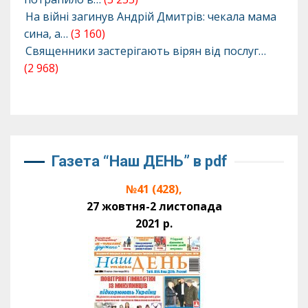
На війні загинув Андрій Дмитрів: чекала мама
сина, а…
(3 160)
Священники застерігають вірян від послуг…
(2 968)
Газета “Наш ДЕНЬ” в pdf
№41 (428),
27 жовтня-2 листопада
2021 р.