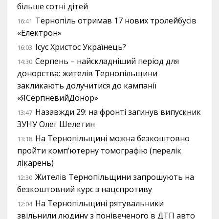
більше сотні дітей
Тернопіль отримав 17 нових тролейбусів
16:41
«Електрон»
Ісус Христос Українець?
16:03
Серпень – найскладніший період для
14:30
донорства: жителів Тернопільщини
закликають долучитися до кампанії
«ЯСерпневийДонор»
Назавжди 29: на фронті загинув випускник
13:47
ЗУНУ Олег Шелетин
На Тернопільщині можна безкоштовно
13:18
пройти комп’ютерну томографію (перелік
лікарень)
Жителів Тернопільщини запрошують на
12:30
безкоштовний курс з нацспротиву
На Тернопільщині рятувальники
12:04
звільнили людину з понівеченого в ДТП авто