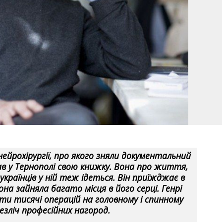
нейрохірургії, про якого зняли документальний
вав у Тернополі свою книжку. Вона про життя,
українців у ній теж ідеться. Він приїжджає в
она зайняла багато місця в його серці. Генрі
сти тисячі операцій на головному і спинному
езліч професійних нагород.