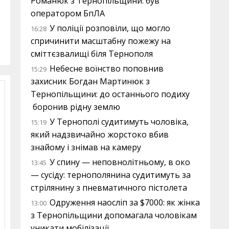
Романюк з Тернопільщини: був
оператором БпЛА
У поліції розповіли, що могло
16:28
спричинити масштабну пожежу на
сміттєзвалищі біля Тернополя
Небесне воїнство поповнив
15:29
захисник Богдан Мартинюк з
Тернопільщини: до останнього подиху
боронив рідну землю
У Тернополі судитимуть чоловіка,
15:19
який надзвичайно жорстоко вбив
знайому і знімав на камеру
У спину — неповнолітньому, в око
13:45
— сусіду: тернополянина судитимуть за
стрілянину з пневматичного пістолета
Одруження наосліп за $7000: як жінка
13:00
з Тернопільщини допомагала чоловікам
уникати мобілізації