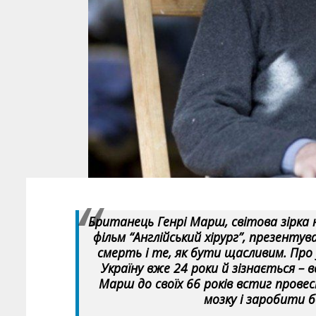
Британець Генрі Марш, світова зірка 
фільм “Англійський хірург”, презенту
смерть і те, як бути щасливим. Про 
Україну вже 24 роки й зізнається – в
Марш до своїх 66 років встиг прове
мозку і заробити б