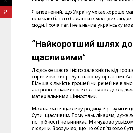
Я впевнений, що Україну чекає хороше май
помічаю багато бажання в молодих людях 
сюди. І хоча так і не вивчив українську мов
“Найкоротший шлях до 
щасливими”
Людське щастя і його залежність від гроше
спричиняє хворобу в нашому організмі. Ал
Більша кількість грошей чи речей не в зм
антропологічних і психологічних дослідж
матеріальними цінностями.
Можна мати щасливу родину й розуміти ціл
бути щасливим. Тому нам, лікарям, дуже ле
потрібності не виникає. Ми чудово усвідо
людини. Зрозуміло, що не обов’язково бути