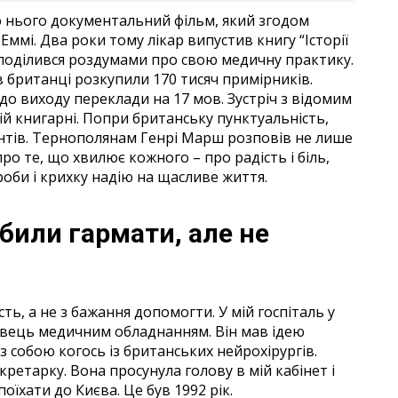
о нього документальний фільм, який згодом
мі. Два роки тому лікар випустив книгу “Історії
й поділився роздумами про свою медичну практику.
ів британці розкупили 170 тисяч примірників.
до виходу переклади на 17 мов. Зустріч з відомим
ій книгарні. Попри британську пунктуальність,
єнтів. Тернополянам Генрі Марш розповів не лише
про те, що хвилює кожного – про радість і біль,
ороби і крихку надію на щасливе життя.
били гармати, але не
ть, а не з бажання допомогти. У мій госпіталь у
овець медичним обладнанням. Він мав ідею
з собою когось із британських нейрохірургів.
ретарку. Вона просунула голову в мій кабінет і
поїхати до Києва. Це був 1992 рік.