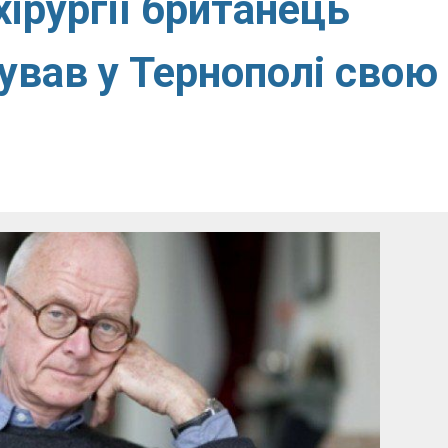
хірургії британець
ував у Тернополі свою