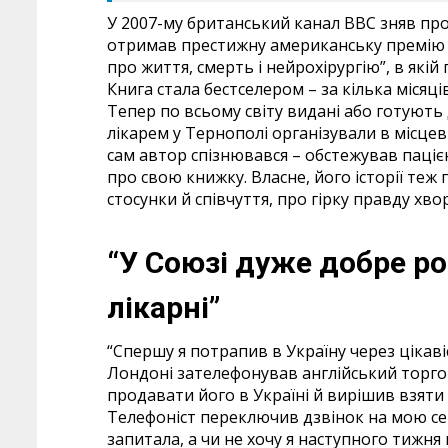
У 2007-му британський канал ВВС зняв пр
отримав престижну американську премію Ем
про життя, смерть і нейрохірургію”, в які
Книга стала бестселером – за кілька місяц
Тепер по всьому світу видані або готують 
лікарем у Тернополі організували в місцев
сам автор спізнювався – обстежував паці
про свою книжку. Власне, його історії теж 
стосунки й співчуття, про гірку правду хв
“У Союзі дуже добре ро
лікарні”
“Спершу я потрапив в Україну через цікавіс
Лондоні зателефонував англійський торг
продавати його в Україні й вирішив взяти 
Телефоніст переключив дзвінок на мою сек
запитала, а чи не хочу я наступного тижня 