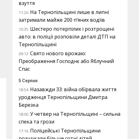
взуття
На Тернопільщині лише в липні
11:26
затримали майже 200 п’яних водіїв
Шестеро потерпілих і розтрощені
10:35
авто: в поліції розповіли деталі ДТП на
Тернопільщині
Свято нового врожаю:
09:13
Преображення Господнє або Яблучний
Спас
5 Серпня
Назавжди 33: війна обірвала життя
18:54
уродженця Тернопільщини Дмитра
Березка
У четвер на Тернопільщині – сильна
18:00
спека та грози
Поліцейські Тернопільщини
17:16
розшукали більше сотні дітей