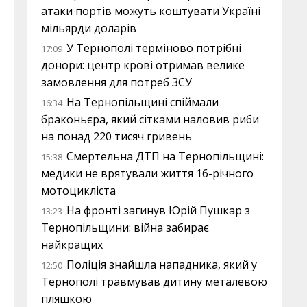
атаки портів можуть коштувати Україні
мільярди доларів
У Тернополі терміново потрібні
17:09
донори: центр крові отримав велике
замовлення для потреб ЗСУ
На Тернопільщині спіймали
16:34
браконьєра, який сітками наловив риби
на понад 220 тисяч гривень
Смертельна ДТП на Тернопільщині:
15:38
медики не врятували життя 16-річного
мотоцикліста
На фронті загинув Юрій Пушкар з
13:23
Тернопільщини: війна забирає
найкращих
Поліція знайшла нападника, який у
12:50
Тернополі травмував дитину металевою
пляшкою