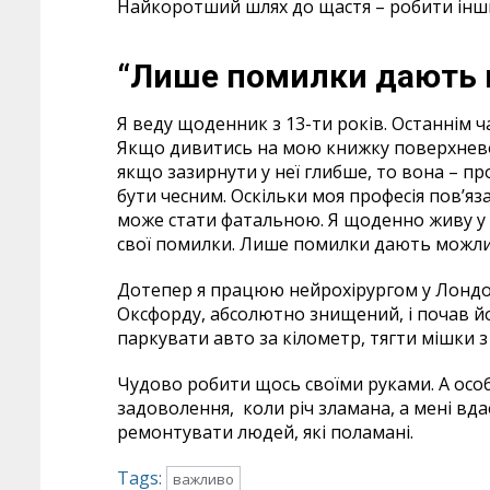
Найкоротший шлях до щастя – робити інш
“Лише помилки дають м
Я веду щоденник з 13-ти років. Останнім 
Якщо дивитись на мою книжку поверхнево, 
якщо зазирнути у неї глибше, то вона – пр
бути чесним. Оскільки моя професія пов’я
може стати фатальною. Я щоденно живу у ц
свої помилки. Лише помилки дають можливі
Дотепер я працюю нейрохірургом у Лондо
Оксфорду, абсолютно знищений, і почав й
паркувати авто за кілометр, тягти мішки 
Чудово робити щось своїми руками. А осо
задоволення, коли річ зламана, а мені вдає
ремонтувати людей, які поламані.
Tags:
важливо