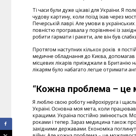
Ті часи були дуже цікаві для України. Я пол
чудову картину, коли поїзд їхав через мост
Печерській лаврі. Але умови в українських
повністю програвала у порівнянні із захі
робити гармати і ракети, але він був слабк
Протягом наступних кількох років я пості
медичне обладнання до Києва, допомагав у 
місцевих лікарів приїжджали в Британію н
лікарям було набагато легше отримати англі
“Кожна проблема – це 
Я люблю свою роботу нейрохірурга і щасли
Україні. Основна моя мета, коли працював
кращими. Україна постійно змінюється. Мо
роками і тепер. Зараз медицина також прог
західними державами. Економіка поглинут
війну. Але кожна проблема – це можливост