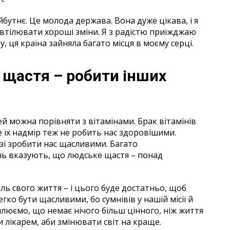
бутнє. Це молода держава. Вона дуже цікава, і я
втілювати хороші зміни. Я з радістю приїжджаю
у, ця країна зайняла багато місця в моєму серці.
щастя – робити інших
й можна порівняти з вітамінами. Брак вітамінів
е їх надмір теж не робить нас здоровішими.
озі зробити нас щасливими. Багато
ень вказують, що людське щастя – понад
ь свого життя – і цього буде достатньо, щоб
гко бути щасливими, бо сумнівів у нашій місії й
млюємо, що немає нічого більш цінного, ніж життя
 лікарем, аби змінювати світ на краще.