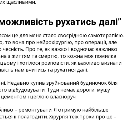
их щасливими.
ожливість рухатись далі”
часом це для мене стало своєрідною самотерапією.
то вона про нейрохірургію, про операції, але
о чесність. Про те, як важко і водночас важливо
зана з життям та смертю, то кожна моя помилка
ьому і хотілося розповісти, як важливо визнати
сть нам вчитись та рухатися далі.
ні. Недавно купив зруйнований будиночок біля
ого відбудовувати. Туди немає дороги, мушу
з цементом і цеглою власноруч.
бливо – ремонтувати. Я отримую найбільше
ться її полагодити. Хірургія теж трохи про це –