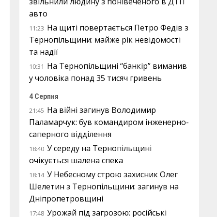
звільнили людину з понівеченого в ДТП
авто
На щиті повертається Петро Федів з
11:23
Тернопільщини: майже рік невідомості
та надії
На Тернопільщині “банкір” виманив
10:31
у чоловіка понад 35 тисяч гривень
4 Серпня
На війні загинув Володимир
21:45
Паламарчук: був командиром інженерно-
саперного відділення
У середу на Тернопільщині
18:40
очікується шалена спека
У Небесному строю захисник Олег
18:14
Шелетин з Тернопільщини: загинув на
Дніпропетровщині
Урожай під загрозою: російські
17:48