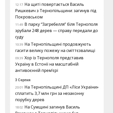
На щиті повертається Василь
12:17
Ришкевич з Тернопільщини: загинув під
Покровськом
В парку “Загребелля” біля Тернополя
11:49
зрубали 248 дерев — справу передали до
суду
На Тернопільщині продовжують
10:39
гасити велику пожежу на сміттєзвалищі
Хор із Тернополя представив
09:39
Україну в Естонії на масштабній
антивоєнній прем’єрі
3 Серпня
На Тернопільщині ДП «Ліси України»
20:01
сплатить 3,7 млн грн за незаконну
порубку дерев
На Сумщині загинув Василь
18:02