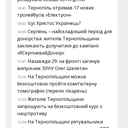
Тернопіль отримав 17 нових
16:41
тролейбусів «Електрон»
Ісус Христос Українець?
16:03
Серпень – найскладніший період для
14:30
донорства: жителів Тернопільщини
закликають долучитися до кампанії
«ЯСерпневийДонор»
Назавжди 29: на фронті загинув
13:47
випускник ЗУНУ Олег Шелетин
На Тернопільщині можна
13:18
безкоштовно пройти комп’ютерну
томографію (перелік лікарень)
Жителів Тернопільщини
12:30
запрошують на безкоштовний курс з
нацспротиву
На Тернопільщині рятувальники
12:04