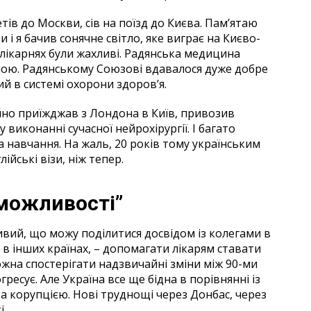
етів до Москви, сів на поїзд до Києва. Пам’ятаю
и і я бачив сонячне світло, яке виграє на Києво-
 лікарнях були жахливі. Радянська медицина
дною. Радянському Союзові вдавалося дуже добре
ий в системі охорони здоров’я.
йно приїжджав з Лондона в Київ, привозив
виконанні сучасної нейрохірургії. І багато
а навчання. На жаль, 20 років тому українським
йські візи, ніж тепер.
можливості”
вий, що можу поділитися досвідом із колегами в
 в інших країнах, – допомагати лікарям ставати
жна спостерігати надзвичайні зміни між 90-ми
ресує. Але Україна все ще бідна в порівнянні із
а корупцією. Нові труднощі через Донбас, через
і.