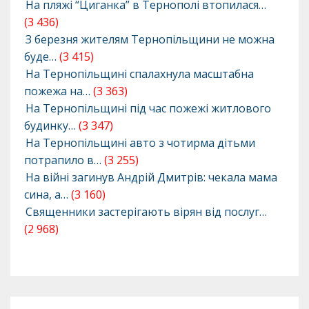
На пляжі “Циганка” в Тернополі втопилася…
(3 436)
З березня жителям Тернопільщини не можна
буде…
(3 415)
На Тернопільщині спалахнула масштабна
пожежа на…
(3 363)
На Тернопільщині під час пожежі житлового
будинку…
(3 347)
На Тернопільщині авто з чотирма дітьми
потрапило в…
(3 255)
На війні загинув Андрій Дмитрів: чекала мама
сина, а…
(3 160)
Священники застерігають вірян від послуг…
(2 968)