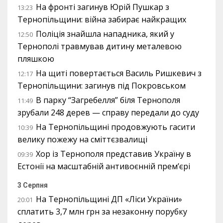
На фронті загинув Юрій Пушкар з
13:23
Тернопільщини: війна забирає найкращих
Поліція знайшла нападника, який у
12:50
Тернополі травмував дитину металевою
пляшкою
На щиті повертається Василь Ришкевич з
12:17
Тернопільщини: загинув під Покровськом
В парку “Загребелля” біля Тернополя
11:49
зрубали 248 дерев — справу передали до суду
На Тернопільщині продовжують гасити
10:39
велику пожежу на сміттєзвалищі
Хор із Тернополя представив Україну в
09:39
Естонії на масштабній антивоєнній прем’єрі
3 Серпня
На Тернопільщині ДП «Ліси України»
20:01
сплатить 3,7 млн грн за незаконну порубку