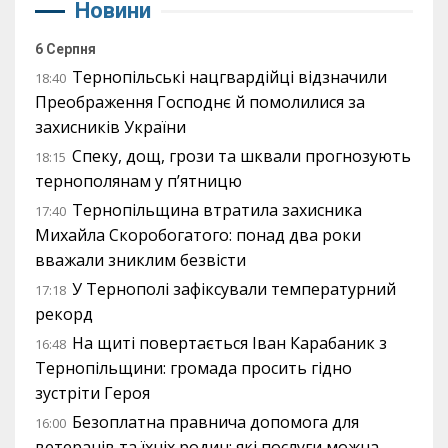
Новини
6 Серпня
Тернопільські нацгвардійці відзначили
18:40
Преображення Господнє й помолилися за
захисників України
Спеку, дощ, грози та шквали прогнозують
18:15
тернополянам у п’ятницю
Тернопільщина втратила захисника
17:40
Михайла Скоробогатого: понад два роки
вважали зниклим безвісти
У Тернополі зафіксували температурний
17:18
рекорд
На щиті повертається Іван Карабаник з
16:48
Тернопільщини: громада просить гідно
зустріти Героя
Безоплатна правнича допомога для
16:00
ветеранів та їхніх родин: які послуги можна