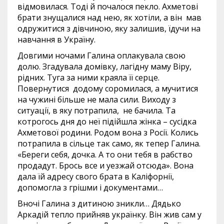
відмовилася. Тоді й почалося пекло. Ахметові
брати знущалися над нею, як хотіли, а він мав
одружитися з дівчиною, яку залишив, їдучи на
навчання в Україну.
Довгими ночами Галина оплакувала свою
долю. Згадувала домівку, лагідну маму Віру,
рідних. Туга за ними краяла її серце.
Повернутися додому соромилася, а мучитися
на чужині більше не мала сили. Виходу з
ситуації, в яку потрапила, не бачила. Та
котрогось дня до неї підійшла жінка – сусідка
Ахметової родини. Родом вона з Росії. Колись
потрапила в сільце так само, як тепер Галина.
«Береги себя, дочка. А то они тебя в рабство
продадут. Брось все и уезжай отсюда». Вона
дала їй адресу свого брата в Каліфорнії,
допомогла з грішми і документами…
Вночі Галина з дитиною зникли… Дядько
Аркадій тепло прийняв українку. Він жив сам у