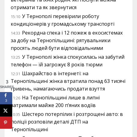
отримати та як звернутися
У Тернополі перевірили роботу
15:10
кондиціонерів у громадському транспорті
Рекордна спека і 12 пожеж в екосистемах
14:33
за добу на Тернопільщині: рятувальники
просять людей бути відповідальними
У Тернополі жінка спокусилась на забутий
13:25
телефон — їй загрожує 8 років тюрми
Шахрайство в інтернеті: на
12:31
Тернопільщині жінка втратила понад 63 тисячі
3
SHARES
гривень, намагаючись продати взуття
На Тернопільщині лише в липні
11:26
3
затримали майже 200 п’яних водіїв
Шестеро потерпілих і розтрощені авто: в
10:35
поліції розповіли деталі ДТП на
Тернопільщині