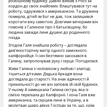
розкішному будинку. Давно виїхав з Росії за
кордон до своїх знайомих. Влаштувався тут на
роботу, одружився з американкою. Та дружина
померла, дітей їм Бог не дав, тож залишився
коротати віку самотою. Довгими вечорами він
гомонів з Галиною про її батьківщину, бо
людина завжди лине душею до родинного
гнізда.
Згодом Галя знайшла роботу – доглядала
дев’яносторічну матір одного заможного
каліфорнійця. Її син безтямно закохався в
Галину, запропонував руку і серце. Погодилася.
Живе Галина з чоловіком у любові і злагоді,
тішиться дітками. Дядька Аркадія вона
доглядала до старості. На знак вдячності й
прихильності до неї він заповів їй свій будинок.
У ньому й замешкала Галина сестра, яка із
сім’єю переїхала до Каліфорнії. І хоча Галя вже
американка, та серцем лине в Україну, а в
молитвах щиро дякує Господу за те, що, крім