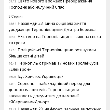
Свято нового врожаю: Преображення
09:13
Господнє або Яблучний Спас
5 Серпня
Назавжди 33: війна обірвала життя
18:54
уродженця Тернопільщини Дмитра Березка
У четвер на Тернопільщині – сильна спека
18:00
та грози
Поліцейські Тернопільщини розшукали
17:16
більше сотні дітей
Тернопіль отримав 17 нових тролейбусів
16:41
«Електрон»
Ісус Христос Українець?
16:03
Серпень – найскладніший період для
14:30
донорства: жителів Тернопільщини
закликають долучитися до кампанії
«ЯСерпневийДонор»
Назавжди 29: на фронті загинув випускник
13:47