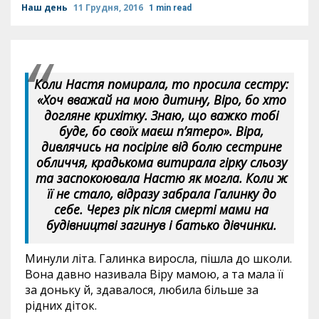
Наш день
11 Грудня, 2016
1 min read
Коли Настя помирала, то просила сестру:
«Хоч вважай на мою дитину, Віро, бо хто
догляне крихітку. Знаю, що важко тобі
буде, бо своїх маєш п’ятеро». Віра,
дивлячись на посіріле від болю сестрине
обличчя, крадькома витирала гірку сльозу
та заспокоювала Настю як могла. Коли ж
її не стало, відразу забрала Галинку до
себе. Через рік після смерті мами на
будівництві загинув і батько дівчинки.
Минули літа. Галинка виросла, пішла до школи.
Вона давно називала Віру мамою, а та мала її
за доньку й, здавалося, любила більше за
рідних діток.