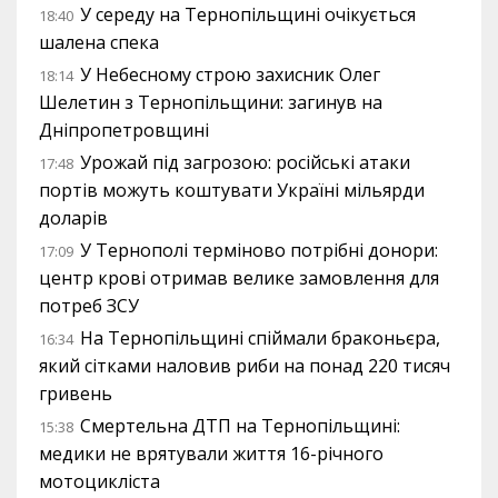
У середу на Тернопільщині очікується
18:40
шалена спека
У Небесному строю захисник Олег
18:14
Шелетин з Тернопільщини: загинув на
Дніпропетровщині
Урожай під загрозою: російські атаки
17:48
портів можуть коштувати Україні мільярди
доларів
У Тернополі терміново потрібні донори:
17:09
центр крові отримав велике замовлення для
потреб ЗСУ
На Тернопільщині спіймали браконьєра,
16:34
який сітками наловив риби на понад 220 тисяч
гривень
Смертельна ДТП на Тернопільщині:
15:38
медики не врятували життя 16-річного
мотоцикліста