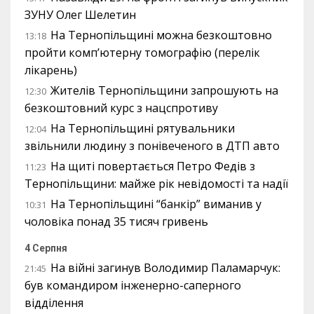
ЗУНУ Олег Шелетин
На Тернопільщині можна безкоштовно
13:18
пройти комп’ютерну томографію (перелік
лікарень)
Жителів Тернопільщини запрошують на
12:30
безкоштовний курс з нацспротиву
На Тернопільщині рятувальники
12:04
звільнили людину з понівеченого в ДТП авто
На щиті повертається Петро Федів з
11:23
Тернопільщини: майже рік невідомості та надії
На Тернопільщині “банкір” виманив у
10:31
чоловіка понад 35 тисяч гривень
4 Серпня
На війні загинув Володимир Паламарчук:
21:45
був командиром інженерно-саперного
відділення