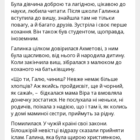
Була дівчина доброю та лагідною, цікавою до
науки, любила читати. Після школи Галинка
вступила до вишу, знайшла там не тільки
повагу, а й багато друзів. Зустріла і своє перше
кохання. Він також був студентом, щоправда,
іноземним.
Галинка цілком довірилася Ахметові, з ним
була щасливою, від нього й народила дитину.
Коли закінчила виш, зібралася з малюком до
коханого на батьківщину.
«Що ти, Галю, чиниш? Невже немає більше
хлопців? Аж якийсь пройдисвіт, ще й чорний,
як сажа!», – бідкалася мама Віра та вмовляла
донечку зостатися. Не послухала ні неньки, ні
родичів, поїхала з надією, що і там її, як колись
у домі маминої сестри, приймуть за рідну.
Помилилася. У чужій країні свої закони.
Білошкірій невістці відразу сказали прийняти
іслам. Галина, яка була щирою християнкою,