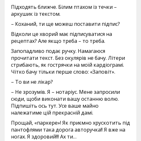
Підходять ближче. Білим птахом із течки –
аркушик із текстом.
– Коханий, ти ще можеш поставити підпис?
Відколи це хворий має підписуватися на
рецептах? Але якщо треба – то треба.
Запопадливо подає ручку. Намагаюся
прочитати текст. Без окулярів не бачу. Літери
стрибають, як гострячки на моїй кардіограмі.
Чітко бачу тільки перше слово: «Заповіт».
– То ви не лікар?
– Не зрозумів. Я – нотаріус. Мене запросили
сюди, щоби виконати вашу останню волю.
Підпишіть ось тут. Усе ваше майно
належатиме цій прекрасній дамі.
Прощай, «паркере»! Як приємно хрускотить під
пантофлями така дорога авторучка!! Я вже на
ногах. Я здоровий!!! Ах ти…