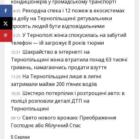
кондиціонерів у громадському транспорті
Рекордна спека і 12 пожеж в екосистемах
14:33
за добу на Тернопільщині: рятувальники
просять людей бути відповідальними
У Тернополі жінка спокусилась на забутий
13:25
телефон — їй загрожує 8 років тюрми
Шахрайство в інтернеті: на
12:31
Тернопільщині жінка втратила понад 63 тисячі
гривень, намагаючись продати взуття
На Тернопільщині лише в липні
11:26
затримали майже 200 п’яних водіїв
Шестеро потерпілих і розтрощені авто: в
10:35
поліції розповіли деталі ДТП на
Тернопільщині
Свято нового врожаю: Преображення
09:13
Господнє або Яблучний Спас
5 Серпня