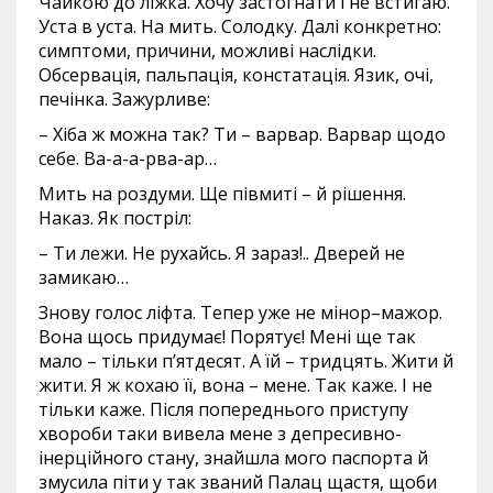
Чайкою до ліжка. Хочу застогнати і не встигаю.
Уста в уста. На мить. Солодку. Далі конкретно:
симптоми, причини, можливі наслідки.
Обсервація, пальпація, констатація. Язик, очі,
печінка. Зажурливе:
– Хіба ж можна так? Ти – варвар. Варвар щодо
себе. Ва-а-а-рва-ар…
Мить на роздуми. Ще півмиті – й рішення.
Наказ. Як постріл:
– Ти лежи. Не рухайсь. Я зараз!.. Дверей не
замикаю…
Знову голос ліфта. Тепер уже не мінор–мажор.
Вона щось придумає! Порятує! Мені ще так
мало – тільки п’ятдесят. А їй – тридцять. Жити й
жити. Я ж кохаю її, вона – мене. Так каже. І не
тільки каже. Після попереднього приступу
хвороби таки вивела мене з депресивно-
інерційного стану, знайшла мого паспорта й
змусила піти у так званий Палац щастя, щоби