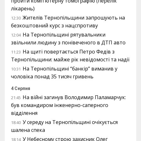
пройти комп’ютерну томографію (перелік
лікарень)
Жителів Тернопільщини запрошують на
12:30
безкоштовний курс з нацспротиву
На Тернопільщині рятувальники
12:04
звільнили людину з понівеченого в ДТП авто
На щиті повертається Петро Федів з
11:23
Тернопільщини: майже рік невідомості та надії
На Тернопільщині “банкір” виманив у
10:31
чоловіка понад 35 тисяч гривень
4 Серпня
На війні загинув Володимир Паламарчук:
21:45
був командиром інженерно-саперного
відділення
У середу на Тернопільщині очікується
18:40
шалена спека
У Небесному строю захисник Олег
18:14