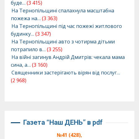
буде…
(3 415)
На Тернопільщині спалахнула масштабна
пожежа на…
(3 363)
На Тернопільщині під час пожежі житлового
будинку…
(3 347)
На Тернопільщині авто з чотирма дітьми
потрапило в…
(3 255)
На війні загинув Андрій Дмитрів: чекала мама
сина, а…
(3 160)
Священники застерігають вірян від послуг…
(2 968)
Газета “Наш ДЕНЬ” в pdf
№41 (428),