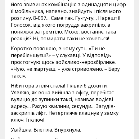
його звивинах комбінацію з одинадцяти цифр
її мобільника, напевно, знайдуть і після мого
розтину. 8-097… Саме так. Гу-гу-гу… Нарешті!
Голосок, від якого погруддя захрипіло, а
понижжя затремтіло. Може, востаннє така
реакція? Ні, помирати таки не хочеться!
Коротко пояснюю, в чому суть. «Ти не
перебільшуєш?» – у слухавці. У відповідь
простогную щось зойкливо-нерозбірливе.
«Чую, не жартуєш, – уже стривожено. – Беру
таксі».
Ніби гора з пліч спала! Тільки б дожити.
Уявляю, як вона вийшла з офісу, перебігає
вулицю до зупинки таксі, називає водієві
адресу… Рахую хвилини, секунди… Загудів-
заскрипів ліфт. Нетерпляче клацнув у замку
ключ. Її ключ!
Увійшла. Влетіла. Впурхнула.