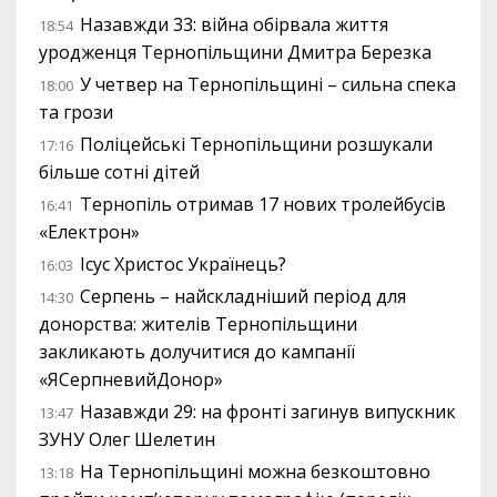
Назавжди 33: війна обірвала життя
18:54
уродженця Тернопільщини Дмитра Березка
У четвер на Тернопільщині – сильна спека
18:00
та грози
Поліцейські Тернопільщини розшукали
17:16
більше сотні дітей
Тернопіль отримав 17 нових тролейбусів
16:41
«Електрон»
Ісус Христос Українець?
16:03
Серпень – найскладніший період для
14:30
донорства: жителів Тернопільщини
закликають долучитися до кампанії
«ЯСерпневийДонор»
Назавжди 29: на фронті загинув випускник
13:47
ЗУНУ Олег Шелетин
На Тернопільщині можна безкоштовно
13:18