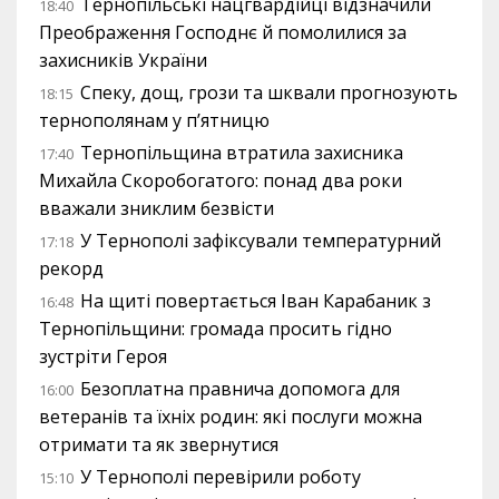
Тернопільські нацгвардійці відзначили
18:40
Преображення Господнє й помолилися за
захисників України
Спеку, дощ, грози та шквали прогнозують
18:15
тернополянам у п’ятницю
Тернопільщина втратила захисника
17:40
Михайла Скоробогатого: понад два роки
вважали зниклим безвісти
У Тернополі зафіксували температурний
17:18
рекорд
На щиті повертається Іван Карабаник з
16:48
Тернопільщини: громада просить гідно
зустріти Героя
Безоплатна правнича допомога для
16:00
ветеранів та їхніх родин: які послуги можна
отримати та як звернутися
У Тернополі перевірили роботу
15:10