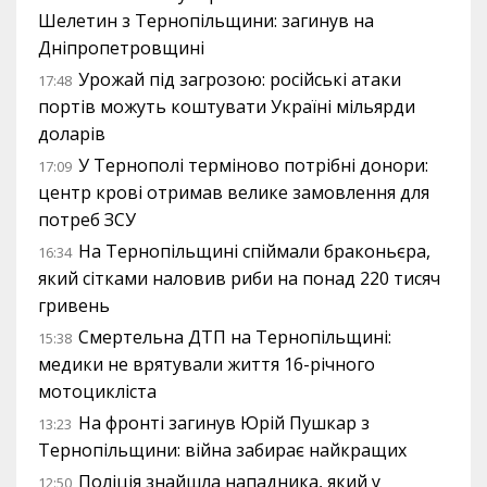
Шелетин з Тернопільщини: загинув на
Дніпропетровщині
Урожай під загрозою: російські атаки
17:48
портів можуть коштувати Україні мільярди
доларів
У Тернополі терміново потрібні донори:
17:09
центр крові отримав велике замовлення для
потреб ЗСУ
На Тернопільщині спіймали браконьєра,
16:34
який сітками наловив риби на понад 220 тисяч
гривень
Смертельна ДТП на Тернопільщині:
15:38
медики не врятували життя 16-річного
мотоцикліста
На фронті загинув Юрій Пушкар з
13:23
Тернопільщини: війна забирає найкращих
Поліція знайшла нападника, який у
12:50