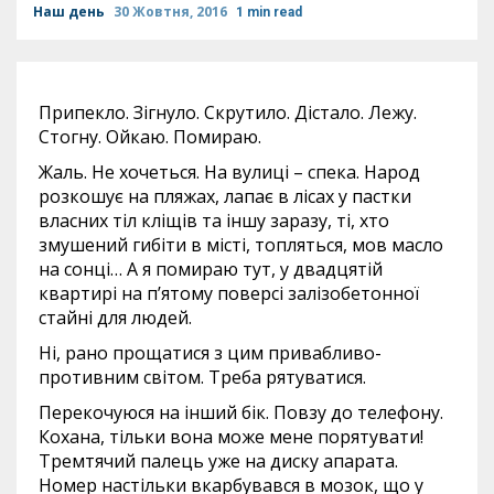
Наш день
30 Жовтня, 2016
1 min read
Припекло. Зігнуло. Скрутило. Дістало. Лежу.
Стогну. Ойкаю. Помираю.
Жаль. Не хочеться. На вулиці – спека. Народ
розкошує на пляжах, лапає в лісах у пастки
власних тіл кліщів та іншу заразу, ті, хто
змушений гибіти в місті, топляться, мов масло
на сонці… А я помираю тут, у двадцятій
квартирі на п’ятому поверсі залізобетонної
стайні для людей.
Ні, рано прощатися з цим привабливо-
противним світом. Треба рятуватися.
Перекочуюся на інший бік. Повзу до телефону.
Кохана, тільки вона може мене порятувати!
Тремтячий палець уже на диску апарата.
Номер настільки вкарбувався в мозок, що у