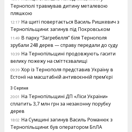
Тернополі травмував дитину металевою
пляшкою
На щиті повертається Василь Ришкевич з
12:17
Тернопільщини: загинув під Покровськом
В парку “Загребелля” біля Тернополя
11:49
зрубали 248 дерев — справу передали до суду
На Тернопільщині продовжують гасити
10:39
велику пожежу на сміттєзвалищі
Хор із Тернополя представив Україну в
09:39
Естонії на масштабній антивоєнній прем’єрі
3 Серпня
На Тернопільщині ДП «Ліси України»
20:01
сплатить 3,7 млн грн за незаконну порубку
дерев
На Сумщині загинув Василь Романюк з
18:02
Тернопільщини: був оператором БпЛА