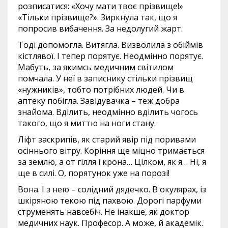
розписатися: «Хочу мати твоє прізвище!»
«Тільки прізвище?». Зиркнула так, що я
попросив вибачення. За недолугий жарт.
Тоді допомогла. Витягла. Визволила з обіймів
кістлявої. І тепер порятує. Неодмінно порятує.
Мабуть, за якимсь медичним світилом
помчала. У неї в записнику стільки прізвищ
«нужників», тобто потрібних людей. Чи в
аптеку побігла. Завідувачка – теж добра
знайома. Вділить, неодмінно вділить чогось
такого, що я миттю на ноги стану.
Ліфт заскрипів, як старий явір під поривами
осіннього вітру. Коріння ще міцно тримається
за землю, а от гілля і крона… Цілком, як я… Ні, я
ще в силі. О, порятунок уже на порозі!
Вона. І з нею – солідний дядечко. В окулярах, із
шкіряною текою під пахвою. Дорогі парфуми
струменять навсебіч. Не інакше, як доктор
медичних наук. Професор. А може, й академік.