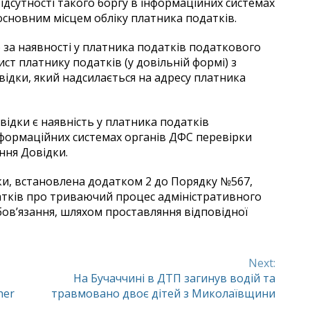
відсутності такого боргу в інформаційних системах
сновним місцем обліку платника податків.
за наявності у платника податків податкового
ист платнику податків (у довільній формі) з
дки, який надсилається на адресу платника
відки є наявність у платника податків
нформаційних системах органів ДФС перевірки
ння Довідки.
ки, встановлена додатком 2 до Порядку №567,
тків про триваючий процес адміністративного
ов’язання, шляхом проставляння відповідної
Next:
На Бучаччині в ДТП загинув водій та
her
травмовано двоє дітей з Миколаївщини