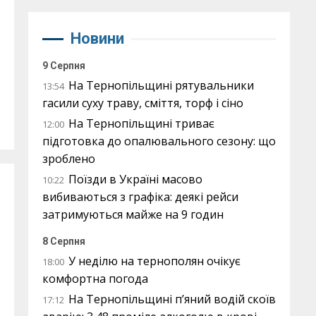
Новини
9 Серпня
На Тернопільщині рятувальники
13:54
гасили суху траву, сміття, торф і сіно
На Тернопільщині триває
12:00
підготовка до опалювального сезону: що
зроблено
Поїзди в Україні масово
10:22
вибиваються з графіка: деякі рейси
затримуються майже на 9 годин
8 Серпня
У неділю на тернополян очікує
18:00
комфортна погода
На Тернопільщині п’яний водій скоїв
17:12