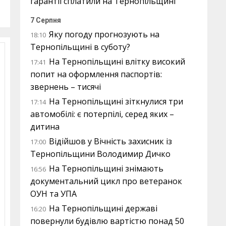
гарантії сплатили на Тернопільщині
7 Серпня
Яку погоду прогнозують на
18:10
Тернопільщині в суботу?
На Тернопільщині влітку високий
17:41
попит на оформлення паспортів:
звернень – тисячі
На Тернопільщині зіткнулися три
17:14
автомобілі: є потерпілі, серед яких –
дитина
Відійшов у Вічність захисник із
17:00
Тернопільщини Володимир Дичко
На Тернопільщині знімають
16:56
документальний цикл про ветеранок
ОУН та УПА
На Тернопільщині державі
16:20
повернули будівлю вартістю понад 50