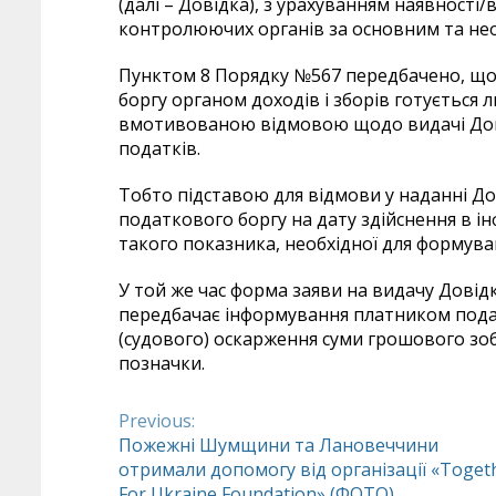
(далі – Довідка), з урахуванням наявності/
контролюючих органів за основним та нео
Пунктом 8 Порядку №567 передбачено, що 
боргу органом доходів і зборів готується л
вмотивованою відмовою щодо видачі Дові
податків.
Тобто підставою для відмови у наданні До
податкового боргу на дату здійснення в і
такого показника, необхідної для формува
У той же час форма заяви на видачу Довід
передбачає інформування платником пода
(судового) оскарження суми грошового зоб
позначки.
Previous:
Continue
Пожежні Шумщини та Лановеччини
отримали допомогу від організації «Toget
Reading
For Ukraine Foundation» (ФОТО)