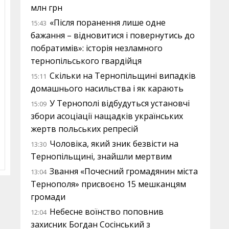
млн грн
«Після поранення лише одне
15:43
бажання – відновитися і повернутись до
побратимів»: історія незламного
тернопільського гвардійця
Скільки на Тернопільщині випадків
15:11
домашнього насильства і як карають
У Тернополі відбудуться установчі
15:09
збори асоціації нащадків українських
жертв польських репресій
Чоловіка, який зник безвісти на
13:30
Тернопільщині, знайшли мертвим
Звання «Почесний громадянин міста
13:04
Тернополя» присвоєно 15 мешканцям
громади
Небесне воїнство поповнив
12:04
захисник Богдан Сосінський з