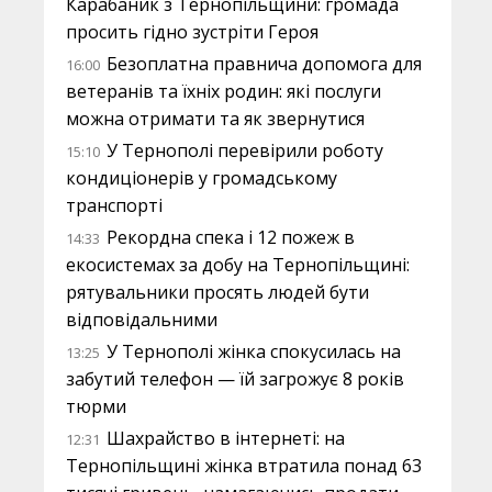
Карабаник з Тернопільщини: громада
просить гідно зустріти Героя
Безоплатна правнича допомога для
16:00
ветеранів та їхніх родин: які послуги
можна отримати та як звернутися
У Тернополі перевірили роботу
15:10
кондиціонерів у громадському
транспорті
Рекордна спека і 12 пожеж в
14:33
екосистемах за добу на Тернопільщині:
рятувальники просять людей бути
відповідальними
У Тернополі жінка спокусилась на
13:25
забутий телефон — їй загрожує 8 років
тюрми
Шахрайство в інтернеті: на
12:31
Тернопільщині жінка втратила понад 63