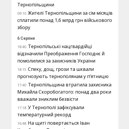
Тернопільщини
Жителі Тернопільщини за сім місяців
09:10
сплатили понад 1,6 млрд грн військового
збору
6 Серпня
Тернопільські нацгвардійці
18:40
відзначили Преображення Господнє й
помолилися за захисників України
Спеку, дощ, грози та шквали
18:15
прогнозують тернополянам у п’ятницю
Тернопільщина втратила захисника
17:40
Михайла Скоробогатого: понад два роки
вважали зниклим безвісти
У Тернополі зафіксували
17:18
температурний рекорд
На щиті повертається Іван
16:48