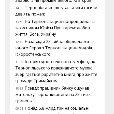
аварію: 3,48 проміле алкоголю в крові
Тернопільські рятувальники гасили
14:39
дев’ять пожеж
На Тернопільщині попрощалися із
13:50
захисником Юрієм Пушкарем: любив
життя, Бога, Україну
Назавжди 23: війна обірвала життя
12:49
юного Героя з Тернопільщини Андрія
Іскоростенського
Історія одного експонату: у фондах
11:35
Тернопільського краєзнавчого музею
зберігається раритетна книга про життя
громади Гримайлова
Псевдопрацівник банку ошукав
10:33
жительку Тернопільщини на 28 тисяч
гривень
Понад 5,8 млрд грн на соціальні
09:21