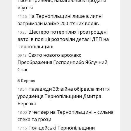
тисячі гривень, намагаючись продати
взуття
На Тернопільщині лише в липні
11:26
затримали майже 200 п’яних водіїв
Шестеро потерпілих і розтрощені
10:35
авто: в поліції розповіли деталі ДТП на
Тернопільщині
Свято нового врожаю:
09:13
Преображення Господнє або Яблучний
Спас
5 Серпня
Назавжди 33: війна обірвала життя
18:54
уродженця Тернопільщини Дмитра
Березка
У четвер на Тернопільщині – сильна
18:00
спека та грози
Поліцейські Тернопільщини
17:16