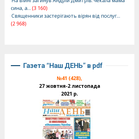
На війні загинув Андрій Дмитрів: чекала мама
сина, а…
(3 160)
Священники застерігають вірян від послуг…
(2 968)
Газета “Наш ДЕНЬ” в pdf
№41 (428),
27 жовтня-2 листопада
2021 р.