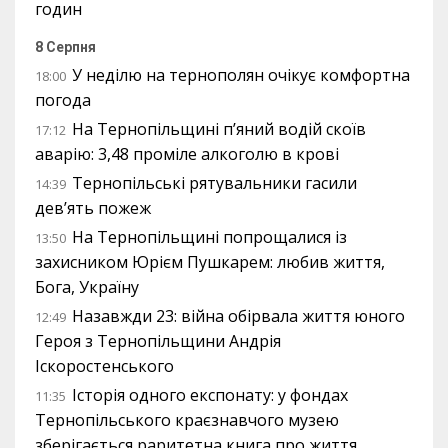
годин
8 Серпня
У неділю на тернополян очікує комфортна
18:00
погода
На Тернопільщині п’яний водій скоїв
17:12
аварію: 3,48 проміле алкоголю в крові
Тернопільські рятувальники гасили
14:39
дев’ять пожеж
На Тернопільщині попрощалися із
13:50
захисником Юрієм Пушкарем: любив життя,
Бога, Україну
Назавжди 23: війна обірвала життя юного
12:49
Героя з Тернопільщини Андрія
Іскоростенського
Історія одного експонату: у фондах
11:35
Тернопільського краєзнавчого музею
зберігається раритетна книга про життя