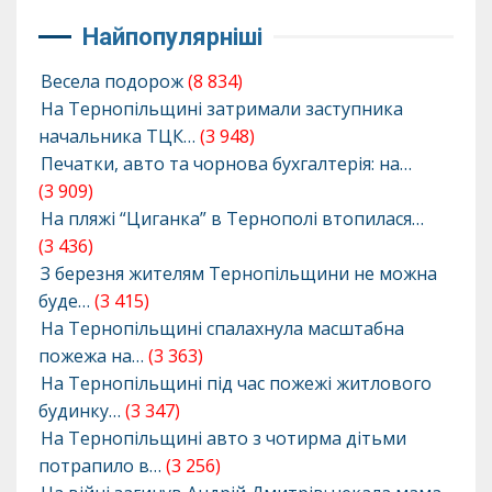
Найпопулярніші
Весела подорож
(8 834)
На Тернопільщині затримали заступника
начальника ТЦК…
(3 948)
Печатки, авто та чорнова бухгалтерія: на…
(3 909)
На пляжі “Циганка” в Тернополі втопилася…
(3 436)
З березня жителям Тернопільщини не можна
буде…
(3 415)
На Тернопільщині спалахнула масштабна
пожежа на…
(3 363)
На Тернопільщині під час пожежі житлового
будинку…
(3 347)
На Тернопільщині авто з чотирма дітьми
потрапило в…
(3 256)