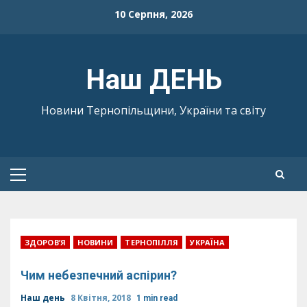
Skip
10 Серпня, 2026
to
content
Наш ДЕНЬ
Новини Тернопільщини, України та світу
Primary
Menu
ЗДОРОВ’Я
НОВИНИ
ТЕРНОПІЛЛЯ
УКРАЇНА
Чим небезпечний аспірин?
Наш день
8 Квітня, 2018
1 min read