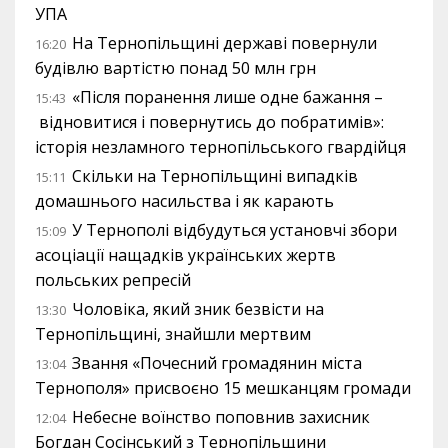
УПА
На Тернопільщині державі повернули
16:20
будівлю вартістю понад 50 млн грн
«Після поранення лише одне бажання –
15:43
відновитися і повернутись до побратимів»:
історія незламного тернопільського гвардійця
Скільки на Тернопільщині випадків
15:11
домашнього насильства і як карають
У Тернополі відбудуться установчі збори
15:09
асоціації нащадків українських жертв
польських репресій
Чоловіка, який зник безвісти на
13:30
Тернопільщині, знайшли мертвим
Звання «Почесний громадянин міста
13:04
Тернополя» присвоєно 15 мешканцям громади
Небесне воїнство поповнив захисник
12:04
Богдан Сосінський з Тернопільщини