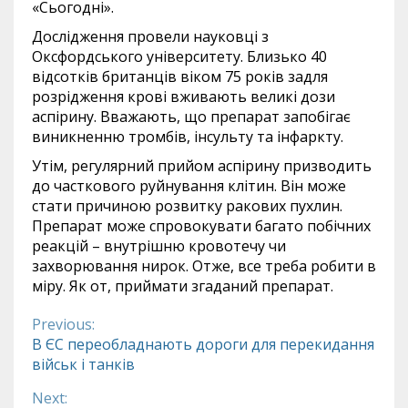
«Сьогодні».
Дослідження провели науковці з
Оксфордського університету. Близько 40
відсотків британців віком 75 років задля
розрідження крові вживають великі дози
аспірину. Вважають, що препарат запобігає
виникненню тромбів, інсульту та інфаркту.
Утім, регулярний прийом аспірину призводить
до часткового руйнування клітин. Він може
стати причиною розвитку ракових пухлин.
Препарат може спровокувати багато побічних
реакцій – внутрішню кровотечу чи
захворювання нирок. Отже, все треба робити в
міру. Як от, приймати згаданий препарат.
Previous:
Continue
В ЄС переобладнають дороги для перекидання
військ і танків
Reading
Next: