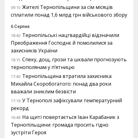
Жителі Тернопільщини за сім місяців
09:10
сплатили понад 1,6 млрд грн військового збору
6 Серпня
Тернопільські нацгвардійці відзначили
18:40
Преображення Господнє й помолилися за
захисників України
Спеку, дощ, грози та шквали прогнозують
18:15
тернополянам у п’ятницю
Тернопільщина втратила захисника
17:40
Михайла Скоробогатого: понад два роки
вважали зниклим безвісти
У Тернополі зафіксували температурний
17:18
рекорд
На щиті повертається Іван Карабаник з
16:48
Тернопільщини: громада просить гідно
зустріти Героя