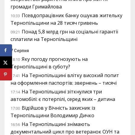
громади Гримайлова
Псевдопрацівник банку ошукав жительку
10:33
Тернопільщини на 28 тисяч гривень
Понад 5,8 млрд грн на соціальні гарантії
09:21
сплатили на Тернопільщині
7 Серпня
Яку погоду прогнозують на
18:10
Тернопільщині в суботу?
На Тернопільщині влітку високий попит
17:41
на оформлення паспортів: звернень – тисячі
На Тернопільщині зіткнулися три
17:14
автомобілі: є потерпілі, серед яких – дитина
Відійшов у Вічність захисник із
17:00
Тернопільщини Володимир Дичко
На Тернопільщині знімають
16:56
документальний цикл про ветеранок ОУН та