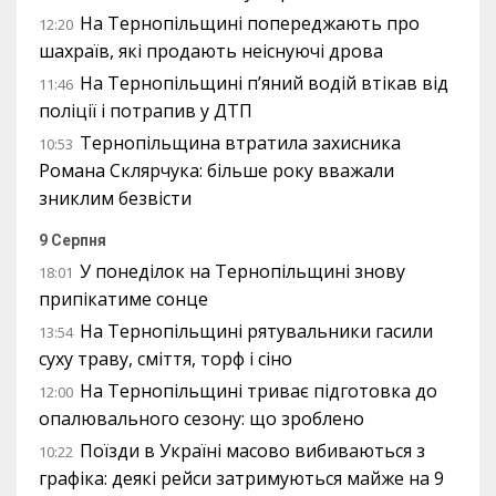
На Тернопільщині попереджають про
12:20
шахраїв, які продають неіснуючі дрова
На Тернопільщині п’яний водій втікав від
11:46
поліції і потрапив у ДТП
Тернопільщина втратила захисника
10:53
Романа Склярчука: більше року вважали
зниклим безвісти
9 Серпня
У понеділок на Тернопільщині знову
18:01
припікатиме сонце
На Тернопільщині рятувальники гасили
13:54
суху траву, сміття, торф і сіно
На Тернопільщині триває підготовка до
12:00
опалювального сезону: що зроблено
Поїзди в Україні масово вибиваються з
10:22
графіка: деякі рейси затримуються майже на 9