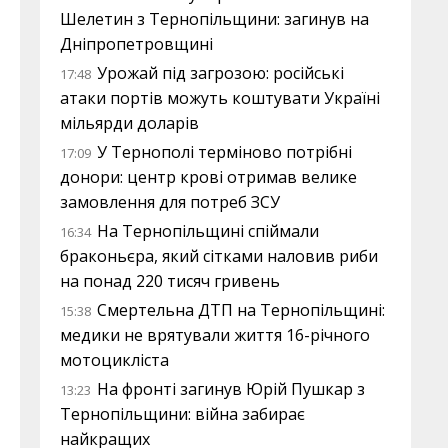
Шелетин з Тернопільщини: загинув на
Дніпропетровщині
Урожай під загрозою: російські
17:48
атаки портів можуть коштувати Україні
мільярди доларів
У Тернополі терміново потрібні
17:09
донори: центр крові отримав велике
замовлення для потреб ЗСУ
На Тернопільщині спіймали
16:34
браконьєра, який сітками наловив риби
на понад 220 тисяч гривень
Смертельна ДТП на Тернопільщині:
15:38
медики не врятували життя 16-річного
мотоцикліста
На фронті загинув Юрій Пушкар з
13:23
Тернопільщини: війна забирає
найкращих