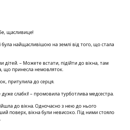
ебе, щасливице!
, і була найщасливішою на землі від того, що стала
ли дітей. – Можете встати, підійти до вікна, там
ра, що принесла немовляток.
к, притулила до серця.
дуже слабкі! – промовила турботлива медсестра.
підійшла до вікна. Одночасно з нею до нього
ерший поверх, вікна були невисоко. Під ними стояло
.