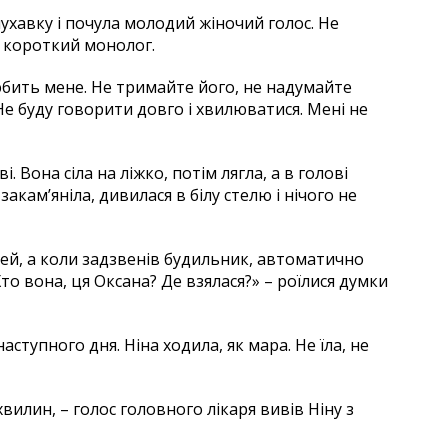
лухавку і почула молодий жіночий голос. Не
 короткий монолог.
любить мене. Не тримайте його, не надумайте
 буду говорити довго і хвилюватися. Мені не
. Вона сіла на ліжко, потім лягла, а в голові
закам’яніла, дивилася в білу стелю і нічого не
чей, а коли задзвенів будильник, автоматично
Хто вона, ця Оксана? Де взялася?» – роїлися думки
аступного дня. Ніна ходила, як мара. Не їла, не
хвилин, – голос головного лікаря вивів Ніну з