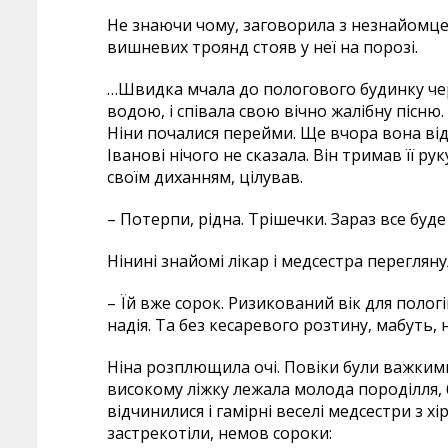
Не знаючи чому, заговорила з незнайомцем
вишневих троянд стояв у неї на порозі.
…Швидка мчала до пологового будинку че
водою, і співала свою вічно жалібну пісню
Ніни почалися перейми. Ще вчора вона відчу
Іванові нічого не сказала. Він тримав її рук
своїм диханням, цілував.
– Потерпи, рідна. Трішечки. Зараз все буде
Нінині знайомі лікар і медсестра перегляну
– Їй вже сорок. Ризикований вік для пологі
надія. Та без кесаревого розтину, мабуть, 
Ніна розплющила очі. Повіки були важкими,
високому ліжку лежала молода породілля, б
відчинилися і гамірні веселі медсестри з х
застрекотіли, немов сороки: