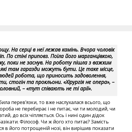
щу. На серці в неї лежав камінь. Вчора чоловік
п. По стіні приповз. Поїла його марганцівкою,
ку, поки не заснув. На роботу пішла з важким
 і які там гаразди можуть бути. Це таке місце,
 в людей робота, що приносить задоволення,
и, стогін та прокльони. «Хірургія не опера», –
овний, – «тут співають не ті арії».
ла перев’язки, то вже наслухалася всього, що
ороба не перебирає і не питає, чи ти молодий, чи
ий, до всіх чіпляється. Ось і нині один дідок
зікати. Філософ. Чи ж його хто питає? Замість
я в його потрощеній нозі, він вирішив показати