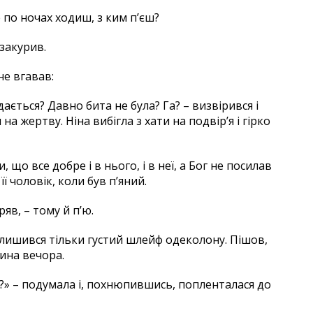
е по ночах ходиш, з ким п’єш?
 закурив.
не вгавав:
ається? Давно бита не була? Га? – визвірився і
на жертву. Ніна вибігла з хати на подвір’я і гірко
 що все добре і в нього, і в неї, а Бог не посилав
 чоловік, коли був п’яний.
яв, – тому й п’ю.
лишився тільки густий шлейф одеколону. Пішов,
дина вечора.
є?» – подумала і, похнюпившись, попленталася до