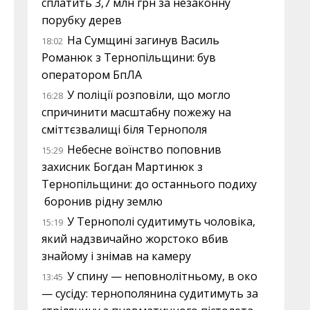
сплатить 3,7 млн грн за незаконну
порубку дерев
На Сумщині загинув Василь
18:02
Романюк з Тернопільщини: був
оператором БпЛА
У поліції розповіли, що могло
16:28
спричинити масштабну пожежу на
сміттєзвалищі біля Тернополя
Небесне воїнство поповнив
15:29
захисник Богдан Мартинюк з
Тернопільщини: до останнього подиху
боронив рідну землю
У Тернополі судитимуть чоловіка,
15:19
який надзвичайно жорстоко вбив
знайому і знімав на камеру
У спину — неповнолітньому, в око
13:45
— сусіду: тернополянина судитимуть за