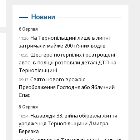
Новини
6 Серпня
На Тернопільщині лише в липні
11:26
затримали майже 200 п’яних водіїв
Шестеро потерпілих і розтрощені
10:35
авто: в поліції розповіли деталі ДТП на
Тернопільщині
Свято нового врожаю:
09:13
Преображення Господнє або Яблучний
Спас
5 Серпня
Назавжди 33: війна обірвала життя
18:54
уродженця Тернопільщини Дмитра
Березка