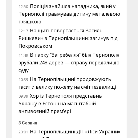
Поліція знайшла нападника, який у
12:50
Тернополі травмував дитину металевою
пляшкою
На щиті повертається Василь
12:17
Ришкевич з Тернопільщини: загинув під
Покровськом
В парку “Загребелля” біля Тернополя
11:49
зрубали 248 дерев — справу передали до
суду
На Тернопільщині продовжують
10:39
гасити велику пожежу на сміттєзвалищі
Хор із Тернополя представив
09:39
Україну в Естонії на масштабній
антивоєнній прем’єрі
3 Серпня
На Тернопільщині ДП «Ліси України»
20:01