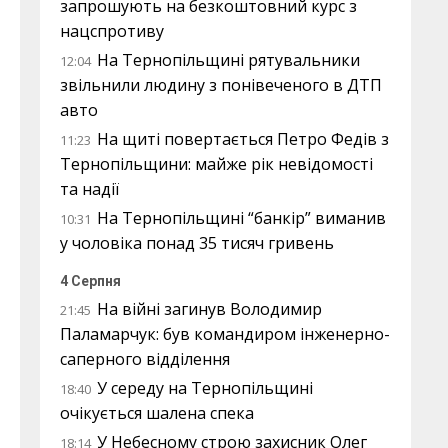
запрошують на безкоштовний курс з
нацспротиву
На Тернопільщині рятувальники
12:04
звільнили людину з понівеченого в ДТП
авто
На щиті повертається Петро Федів з
11:23
Тернопільщини: майже рік невідомості
та надії
На Тернопільщині “банкір” виманив
10:31
у чоловіка понад 35 тисяч гривень
4 Серпня
На війні загинув Володимир
21:45
Паламарчук: був командиром інженерно-
саперного відділення
У середу на Тернопільщині
18:40
очікується шалена спека
У Небесному строю захисник Олег
18:14