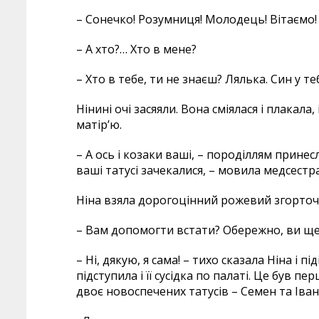
– Сонечко! Розумниця! Молодець! Вітаємо!
– А хто?… Хто в мене?
– Хто в тебе, ти не знаєш? Лялька. Син у т
Нінині очі засяяли. Вона сміялася і плакала
матір’ю.
– А ось і козаки ваші, – породіллям принес
ваші татусі зачекалися, – мовила медсест
Ніна взяла дорогоцінний рожевий згорточо
– Вам допомогти встати? Обережно, ви ще 
– Ні, дякую, я сама! – тихо сказала Ніна і 
підступила і її сусідка по палаті. Це був п
двоє новоспечених татусів – Семен та Іван