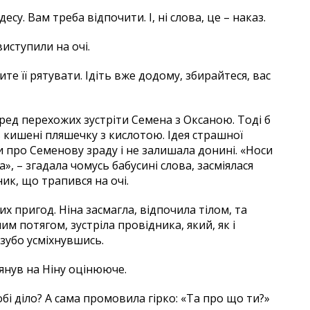
су. Вам треба відпочити. І, ні слова, це – наказ.
виступили на очі.
ите її рятувати. Ідіть вже додому, збирайтеся, вас
 серед перехожих зустріти Семена з Оксаною. Тоді б
в кишені пляшечку з кислотою. Ідея страшної
ки про Семенову зраду і не залишала донині. «Носи
», – згадала чомусь бабусині слова, засміялася
ик, що трапився на очі.
их пригод. Ніна засмагла, відпочила тілом, та
м потягом, зустріла провідника, який, як і
озубо усміхнувшись.
лянув на Ніну оцінююче.
тобі діло? А сама промовила гірко: «Та про що ти?»