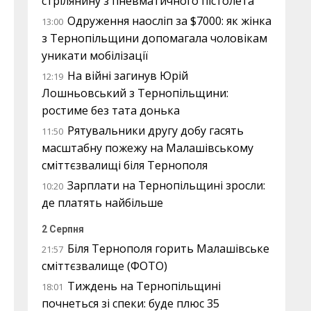
стрілянину з пневматичного пістолета
Одруження наосліп за $7000: як жінка
13:00
з Тернопільщини допомагала чоловікам
уникати мобілізації
На війні загинув Юрій
12:19
Лошньовський з Тернопільщини:
ростиме без тата донька
Рятувальники другу добу гасять
11:50
масштабну пожежу на Малашівському
сміттєзвалищі біля Тернополя
Зарплати на Тернопільщині зросли:
10:20
де платять найбільше
2 Серпня
Біля Тернополя горить Малашівське
21:57
сміттєзвалище (ФОТО)
Тиждень на Тернопільщині
18:01
почнеться зі спеки: буде плюс 35