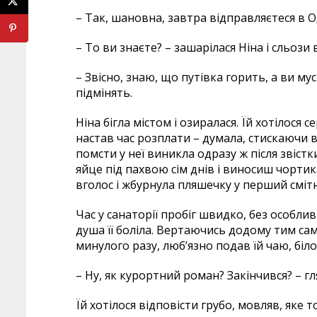
– Так, шановна, завтра відправляєтеся в Оде
– То ви знаєте? – зашарілася Ніна і сльози 
– Звісно, знаю, що путівка горить, а ви мус
підмінять.
Ніна бігла містом і озиралася. Їй хотілося
настав час розплати – думала, стискаючи 
помсти у неї виникла одразу ж після звіст
яйце під пахвою сім днів і виносиш чортика
вголос і жбурнула пляшечку у перший смітн
Час у санаторії пробіг швидко, без особлив
душа її боліла. Вертаючись додому тим сами
минулого разу, люб’язно подав їй чаю, біл
– Ну, як курортний роман? Закінчився? – г
Їй хотілося відповісти грубо, мовляв, яке 