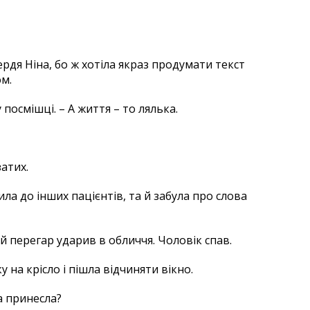
ердя Ніна, бо ж хотіла якраз продумати текст
м.
 посмішці. – А життя – то лялька.
затих.
ла до інших пацієнтів, та й забула про слова
 перегар ударив в обличчя. Чоловік спав.
у на крісло і пішла відчиняти вікно.
а принесла?