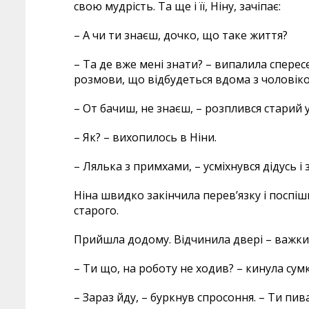
свою мудрість. Та ще і її, Ніну, зачіпає:
– А чи ти знаєш, дочко, що таке життя?
– Та де вже мені знати? – випалила сперес
розмови, що відбудеться вдома з чоловіко
– От бачиш, не знаєш, – розплився старий у
– Як? – вихопилось в Ніни.
– Лялька з примхами, – усміхнувся дідусь і 
Ніна швидко закінчила перев’язку і поспіши
старого.
Прийшла додому. Відчинила двері – важкий
– Ти що, на роботу не ходив? – кинула сумк
– Зараз йду, – буркнув спросоння. – Ти пив