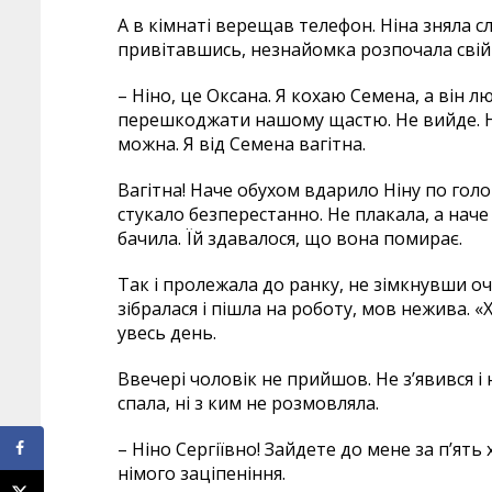
А в кімнаті верещав телефон. Ніна зняла с
привітавшись, незнайомка розпочала свій
– Ніно, це Оксана. Я кохаю Семена, а він 
перешкоджати нашому щастю. Не вийде. Не
можна. Я від Семена вагітна.
Вагітна! Наче обухом вдарило Ніну по голові
стукало безперестанно. Не плакала, а наче 
бачила. Їй здавалося, що вона помирає.
Так і пролежала до ранку, не зімкнувши о
зібралася і пішла на роботу, мов нежива. «
увесь день.
Ввечері чоловік не прийшов. Не з’явився і н
спала, ні з ким не розмовляла.
– Ніно Сергіївно! Зайдете до мене за п’ять 
німого заціпеніння.