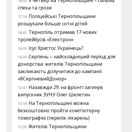
У четвер на Тернопільщині – сильна
18:00
спека та грози
Поліцейські Тернопільщини
17:16
розшукали більше сотні дітей
Тернопіль отримав 17 нових
16:41
тролейбусів «Електрон»
Ісус Христос Українець?
16:03
Серпень – найскладніший період для
14:30
донорства: жителів Тернопільщини
закликають долучитися до кампанії
«ЯСерпневийДонор»
Назавжди 29: на фронті загинув
13:47
випускник ЗУНУ Олег Шелетин
На Тернопільщині можна
13:18
безкоштовно пройти комп’ютерну
томографію (перелік лікарень)
Жителів Тернопільщини
12:30