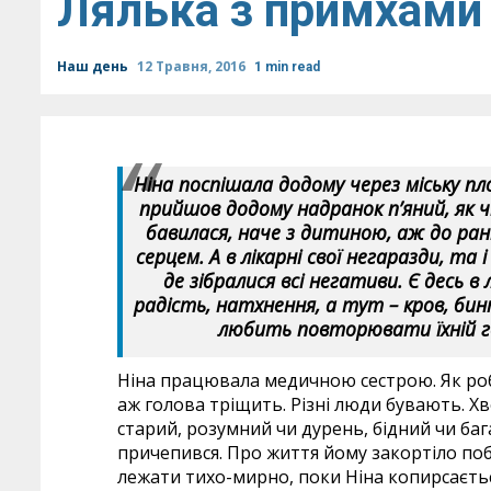
Лялька з примхами
Наш день
12 Травня, 2016
1 min read
Ніна поспішала додому через міську пло
прийшов додому надранок п’яний, як чі
бавилася, наче з дитиною, аж до ран
серцем. А в лікарні свої негаразди, та
де зібралися всі негативи. Є десь
радість, натхнення, а тут – кров, бинт
любить повторювати їхній гол
Ніна працювала медичною сестрою. Як роби
аж голова тріщить. Різні люди бувають. Хв
старий, розумний чи дурень, бідний чи багат
причепився. Про життя йому закортіло поба
лежати тихо-мирно, поки Ніна копирсаєтьс