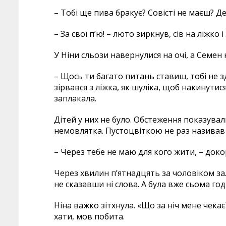
– Тобі ще пива бракує? Совісті не маєш? Д
– За свої п’ю! – люто зиркнув, сів на ліжко і
У Ніни сльози навернулися на очі, а Семен 
– Щось ти багато питань ставиш, тобі не зд
зірвався з ліжка, як шуліка, щоб накинутися 
заплакала.
Дітей у них не було. Обстеження показували,
немовлятка. Пустоцвіткою не раз називав її
– Через тебе не маю для кого жити, – докор
Через хвилин п’ятнадцять за чоловіком за
не сказавши ні слова. А була вже сьома го
Ніна важко зітхнула. «Що за ніч мене чека
хати, мов побита.