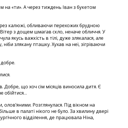
 на «ти». А через тиждень Іван з букетом
рез калюжі, обливаючи перехожих брудною
. Вітер з дощем шмагав скло, неначе обличчя. У
ла якусь важкість в тілі, дуже злякалася, але
у, ніби злякану пташку. Хухав на неї, зігріваючи
 добре.
лися.
в. Добре, що хоч сім місяців виносила дитя. Є
не обійтися…
 олов’яними. Розглянулася. Під вікном на
ільше в палаті нікого не було. За хвилину двері
ірургічного відділення, де працювала Ніна,