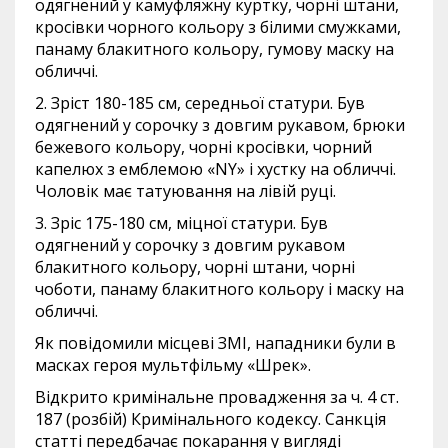
одягнений у камуфляжну куртку, чорні штани,
кросівки чорного кольору з білими смужками,
панаму блакитного кольору, гумову маску на
обличчі.
2. Зріст 180-185 см, середньої статури. Був
одягнений у сорочку з довгим рукавом, брюки
бежевого кольору, чорні кросівки, чорний
капелюх з емблемою «NY» і хустку на обличчі.
Чоловік має татуювання на лівій руці.
3. Зріс 175-180 см, міцної статури. Був
одягнений у сорочку з довгим рукавом
блакитного кольору, чорні штани, чорні
чоботи, панаму блакитного кольору і маску на
обличчі.
Як повідомили місцеві ЗМІ, нападники були в
масках героя мультфільму «Шрек».
Відкрито кримінальне провадження за ч. 4 ст.
187 (розбій) Кримінального кодексу. Санкція
статті передбачає покарання у вигляді