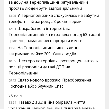
за добу на Тернопільщині: рятувальники
просять людей бути відповідальними
У Тернополі жінка спокусилась на забутий
13:25
телефон — їй загрожує 8 років тюрми
Шахрайство в інтернеті: на
12:31
Тернопільщині жінка втратила понад 63 тисячі
гривень, намагаючись продати взуття
На Тернопільщині лише в липні
11:26
затримали майже 200 п’яних водіїв
Шестеро потерпілих і розтрощені авто: в
10:35
поліції розповіли деталі ДТП на
Тернопільщині
Свято нового врожаю: Преображення
09:13
Господнє або Яблучний Спас
5 Серпня
Назавжди 33: війна обірвала життя
18:54
уродженця Тернопільщини Дмитра Березка