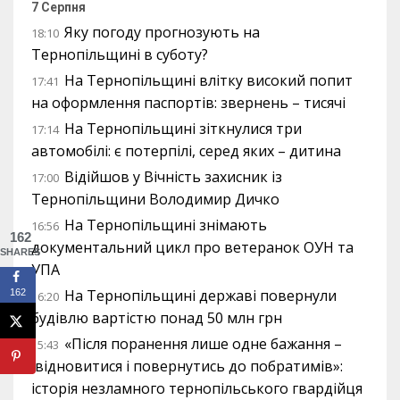
7 Серпня
Яку погоду прогнозують на
18:10
Тернопільщині в суботу?
На Тернопільщині влітку високий попит
17:41
на оформлення паспортів: звернень – тисячі
На Тернопільщині зіткнулися три
17:14
автомобілі: є потерпілі, серед яких – дитина
Відійшов у Вічність захисник із
17:00
Тернопільщини Володимир Дичко
На Тернопільщині знімають
16:56
162
документальний цикл про ветеранок ОУН та
SHARES
УПА
На Тернопільщині державі повернули
162
16:20
будівлю вартістю понад 50 млн грн
«Після поранення лише одне бажання –
15:43
відновитися і повернутись до побратимів»:
історія незламного тернопільського гвардійця