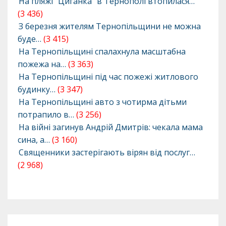
На пляжі “Циганка” в Тернополі втопилася…
(3 436)
З березня жителям Тернопільщини не можна
буде…
(3 415)
На Тернопільщині спалахнула масштабна
пожежа на…
(3 363)
На Тернопільщині під час пожежі житлового
будинку…
(3 347)
На Тернопільщині авто з чотирма дітьми
потрапило в…
(3 256)
На війні загинув Андрій Дмитрів: чекала мама
сина, а…
(3 160)
Священники застерігають вірян від послуг…
(2 968)