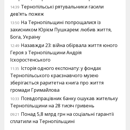
Тернопільські рятувальники гасили
14:39
дев’ять пожеж
На Тернопільщині попрощалися із
13:50
захисником Юрієм Пушкарем: любив життя,
Бога, Україну
Назавжди 23: війна обірвала життя юного
12:49
Героя з Тернопільщини Андрія
Іскоростенського
Історія одного експонату: у фондах
11:35
Тернопільського краєзнавчого музею
зберігається раритетна книга про життя
громади Гримайлова
Псевдопрацівник банку ошукав жительку
10:33
Тернопільщини на 28 тисяч гривень
Понад 5,8 млрд грн на соціальні гарантії
09:21
сплатили на Тернопільщині