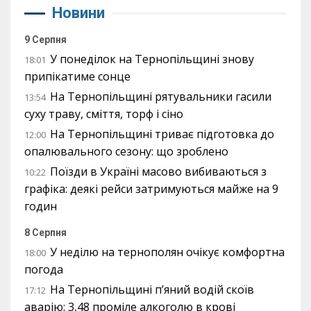
Новини
9 Серпня
У понеділок на Тернопільщині знову
18:01
припікатиме сонце
На Тернопільщині рятувальники гасили
13:54
суху траву, сміття, торф і сіно
На Тернопільщині триває підготовка до
12:00
опалювального сезону: що зроблено
Поїзди в Україні масово вибиваються з
10:22
графіка: деякі рейси затримуються майже на 9
годин
8 Серпня
У неділю на тернополян очікує комфортна
18:00
погода
На Тернопільщині п’яний водій скоїв
17:12
аварію: 3,48 проміле алкоголю в крові