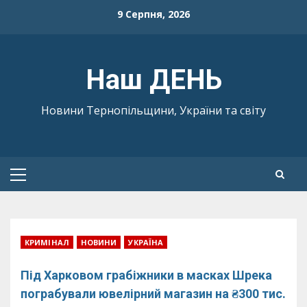
Skip
9 Серпня, 2026
to
content
Наш ДЕНЬ
Новини Тернопільщини, України та світу
Primary
Menu
КРИМІНАЛ
НОВИНИ
УКРАЇНА
Під Харковом грабіжники в масках Шрека
пограбували ювелірний магазин на ₴300 тис.