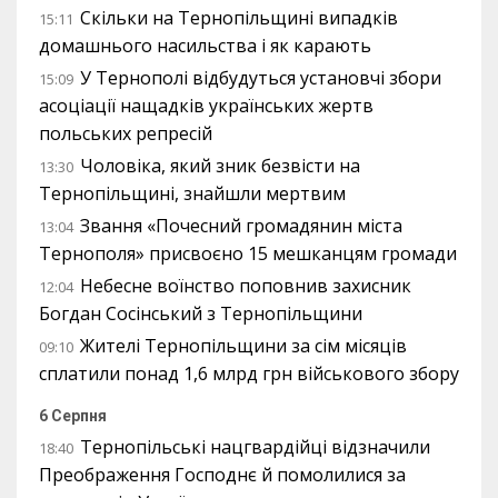
Скільки на Тернопільщині випадків
15:11
домашнього насильства і як карають
У Тернополі відбудуться установчі збори
15:09
асоціації нащадків українських жертв
польських репресій
Чоловіка, який зник безвісти на
13:30
Тернопільщині, знайшли мертвим
Звання «Почесний громадянин міста
13:04
Тернополя» присвоєно 15 мешканцям громади
Небесне воїнство поповнив захисник
12:04
Богдан Сосінський з Тернопільщини
Жителі Тернопільщини за сім місяців
09:10
сплатили понад 1,6 млрд грн військового збору
6 Серпня
Тернопільські нацгвардійці відзначили
18:40
Преображення Господнє й помолилися за