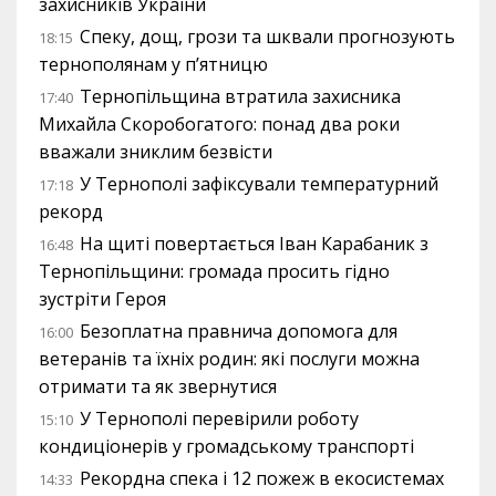
захисників України
Спеку, дощ, грози та шквали прогнозують
18:15
тернополянам у п’ятницю
Тернопільщина втратила захисника
17:40
Михайла Скоробогатого: понад два роки
вважали зниклим безвісти
У Тернополі зафіксували температурний
17:18
рекорд
На щиті повертається Іван Карабаник з
16:48
Тернопільщини: громада просить гідно
зустріти Героя
Безоплатна правнича допомога для
16:00
ветеранів та їхніх родин: які послуги можна
отримати та як звернутися
У Тернополі перевірили роботу
15:10
кондиціонерів у громадському транспорті
Рекордна спека і 12 пожеж в екосистемах
14:33