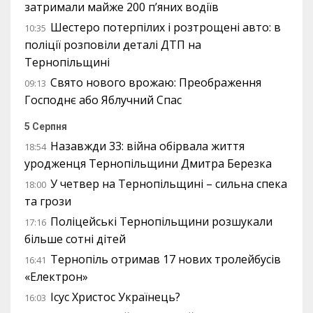
затримали майже 200 п’яних водіїв
Шестеро потерпілих і розтрощені авто: в
10:35
поліції розповіли деталі ДТП на
Тернопільщині
Свято нового врожаю: Преображення
09:13
Господнє або Яблучний Спас
5 Серпня
Назавжди 33: війна обірвала життя
18:54
уродженця Тернопільщини Дмитра Березка
У четвер на Тернопільщині – сильна спека
18:00
та грози
Поліцейські Тернопільщини розшукали
17:16
більше сотні дітей
Тернопіль отримав 17 нових тролейбусів
16:41
«Електрон»
Ісус Христос Українець?
16:03