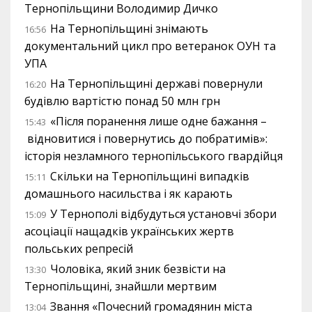
Тернопільщини Володимир Дичко
На Тернопільщині знімають
16:56
документальний цикл про ветеранок ОУН та
УПА
На Тернопільщині державі повернули
16:20
будівлю вартістю понад 50 млн грн
«Після поранення лише одне бажання –
15:43
відновитися і повернутись до побратимів»:
історія незламного тернопільського гвардійця
Скільки на Тернопільщині випадків
15:11
домашнього насильства і як карають
У Тернополі відбудуться установчі збори
15:09
асоціації нащадків українських жертв
польських репресій
Чоловіка, який зник безвісти на
13:30
Тернопільщині, знайшли мертвим
Звання «Почесний громадянин міста
13:04