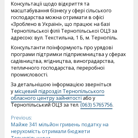
Консультації щодо відкриття та
масштабування бізнесу у сфері сільського
господарства можна отримати в офісі
«Зроблено в Україні», що працює на базі
Тернопільської філії Тернопільської ОЦЗ за
адресою: вул. Текстильна, 1 Б, м. Тернопіль.
Консультанти поінформують про урядові
програми підтримки підприємництва у сферах
садівництва, ягідництва, виноградарства,
тепличного господарства, переробної
промисловості.
За детальнішою інформацією зверніться
у
місцевий підрозділ Тернопільського
обласного центру зайнятості
або у
Тернопільський ОЦЗ за тел.
(063) 5765756
.
Previous:
Continue
Майже 341 мільйон гривень податку на
нерухомість отримали бюджети
Reading