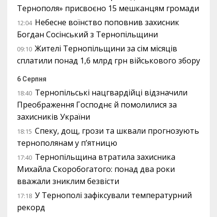
Тернополя» присвоєно 15 мешканцям громади
Небесне воїнство поповнив захисник
12:04
Богдан Сосінський з Тернопільщини
Жителі Тернопільщини за сім місяців
09:10
сплатили понад 1,6 млрд грн військового збору
6 Серпня
Тернопільські нацгвардійці відзначили
18:40
Преображення Господнє й помолилися за
захисників України
Спеку, дощ, грози та шквали прогнозують
18:15
тернополянам у п’ятницю
Тернопільщина втратила захисника
17:40
Михайла Скоробогатого: понад два роки
вважали зниклим безвісти
У Тернополі зафіксували температурний
17:18
рекорд