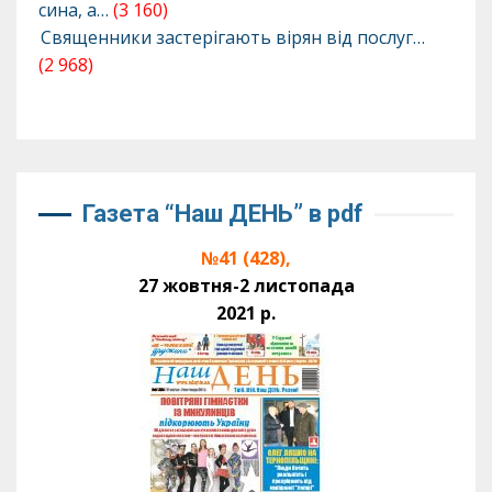
сина, а…
(3 160)
Священники застерігають вірян від послуг…
(2 968)
Газета “Наш ДЕНЬ” в pdf
№41 (428),
27 жовтня-2 листопада
2021 р.