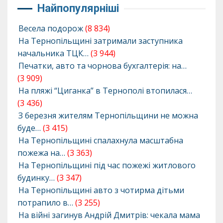
Найпопулярніші
Весела подорож
(8 834)
На Тернопільщині затримали заступника
начальника ТЦК…
(3 944)
Печатки, авто та чорнова бухгалтерія: на…
(3 909)
На пляжі “Циганка” в Тернополі втопилася…
(3 436)
З березня жителям Тернопільщини не можна
буде…
(3 415)
На Тернопільщині спалахнула масштабна
пожежа на…
(3 363)
На Тернопільщині під час пожежі житлового
будинку…
(3 347)
На Тернопільщині авто з чотирма дітьми
потрапило в…
(3 255)
На війні загинув Андрій Дмитрів: чекала мама