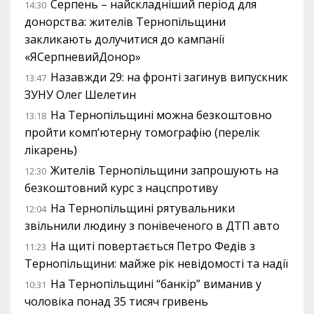
Серпень – найскладніший період для
14:30
донорства: жителів Тернопільщини
закликають долучитися до кампанії
«ЯСерпневийДонор»
Назавжди 29: на фронті загинув випускник
13:47
ЗУНУ Олег Шелетин
На Тернопільщині можна безкоштовно
13:18
пройти комп’ютерну томографію (перелік
лікарень)
Жителів Тернопільщини запрошують на
12:30
безкоштовний курс з нацспротиву
На Тернопільщині рятувальники
12:04
звільнили людину з понівеченого в ДТП авто
На щиті повертається Петро Федів з
11:23
Тернопільщини: майже рік невідомості та надії
На Тернопільщині “банкір” виманив у
10:31
чоловіка понад 35 тисяч гривень