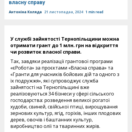
власну справу
Антоніна Коляда
21 листопадаа, 2024
1 min read
У
службі зайнятості Тернопільщини можна
отримати грант до 1 млн. грн на відкриття
чи розвиток власної справи
.
Так, завдяки реалізації грантової програми
«єРобота» за проєктами «Власна справа» та
«Гранти для учасників бойових дій та одного з
їх подружжя», які супроводжує служба
зайнятості на Тернопільщині вже
реалізовуються 34 бізнеси у сфері сільського
господарства: розведення великої рогатої
худоби, свиней, свійської птиці, вирощування
зернових культур, ягід, горіхів, інших плодових
дерев, овочів і баштанних культур,
виробництво олії та тваринних жирів.