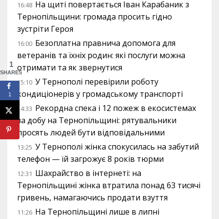
На щиті повертається Іван Карабаник з
16:48
Тернопільщини: громада просить гідно
зустріти Героя
Безоплатна правнича допомога для
16:00
ветеранів та їхніх родин: які послуги можна
1
отримати та як звернутися
SHARES
У Тернополі перевірили роботу
15:10
кондиціонерів у громадському транспорті
1
Рекордна спека і 12 пожеж в екосистемах
14:33
за добу на Тернопільщині: рятувальники
просять людей бути відповідальними
У Тернополі жінка спокусилась на забутий
13:25
телефон — їй загрожує 8 років тюрми
Шахрайство в інтернеті: на
12:31
Тернопільщині жінка втратила понад 63 тисячі
гривень, намагаючись продати взуття
На Тернопільщині лише в липні
11:26