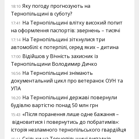
Яку погоду прогнозують на
18:10
Тернопільщині в суботу?
На Тернопільщині влітку високий попит
17:41
на оформлення паспортів: звернень – тисячі
На Тернопільщині зіткнулися три
17:14
автомобілі: є потерпілі, серед яких – дитина
Відійшов у Вічність захисник із
17:00
Тернопільщини Володимир Дичко
На Тернопільщині знімають
16:56
документальний цикл про ветеранок ОУН та
УПА
На Тернопільщині державі повернули
16:20
будівлю вартістю понад 50 млн грн
«Після поранення лише одне бажання –
15:43
відновитися і повернутись до побратимів»:
історія незламного тернопільського гвардійця
Скільки на Тернопільщині випадків