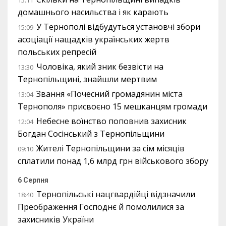
15:11
домашнього насильства і як карають
У Тернополі відбудуться установчі збори
15:09
асоціації нащадків українських жертв
польських репресій
Чоловіка, який зник безвісти на
13:30
Тернопільщині, знайшли мертвим
Звання «Почесний громадянин міста
13:04
Тернополя» присвоєно 15 мешканцям громади
Небесне воїнство поповнив захисник
12:04
Богдан Сосінський з Тернопільщини
Жителі Тернопільщини за сім місяців
09:10
сплатили понад 1,6 млрд грн військового збору
6 Серпня
Тернопільські нацгвардійці відзначили
18:40
Преображення Господнє й помолилися за
захисників України