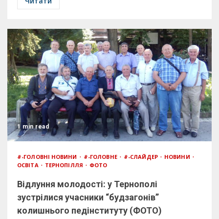
Читати
1 min read
#-ГОЛОВНІ НОВИНИ
#-ГОЛОВНЕ
#-СЛАЙДЕР
НОВИНИ
ОСВІТА
ТЕРНОПІЛЛЯ
ФОТО
Відлуння молодості: у Тернополі
зустрілися учасники “будзагонів”
колишнього педінституту (ФОТО)