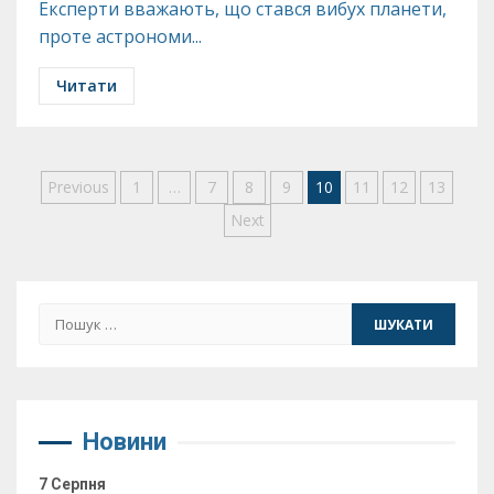
Експерти вважають, що стався вибух планети,
проте астрономи...
Читати
Пагінація
Previous
1
…
7
8
9
10
11
12
13
Next
записів
Пошук:
Новини
7 Серпня