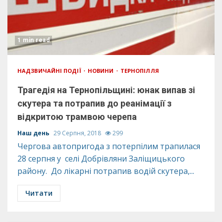
1 min read
НАДЗВИЧАЙНІ ПОДІЇ
НОВИНИ
ТЕРНОПІЛЛЯ
Трагедія на Тернопільщині: юнак випав зі
скутера та потрапив до реанімації з
відкритою трамвою черепа
Наш день
29 Серпня, 2018
299
Чергова автопригода з потерпілим трапилася
28 серпня у селі Добрівляни Заліщицького
району. До лікарні потрапив водій скутера,...
Читати