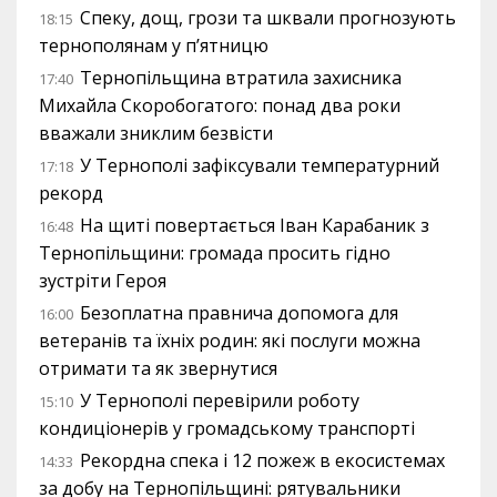
Спеку, дощ, грози та шквали прогнозують
18:15
тернополянам у п’ятницю
Тернопільщина втратила захисника
17:40
Михайла Скоробогатого: понад два роки
вважали зниклим безвісти
У Тернополі зафіксували температурний
17:18
рекорд
На щиті повертається Іван Карабаник з
16:48
Тернопільщини: громада просить гідно
зустріти Героя
Безоплатна правнича допомога для
16:00
ветеранів та їхніх родин: які послуги можна
отримати та як звернутися
У Тернополі перевірили роботу
15:10
кондиціонерів у громадському транспорті
Рекордна спека і 12 пожеж в екосистемах
14:33
за добу на Тернопільщині: рятувальники