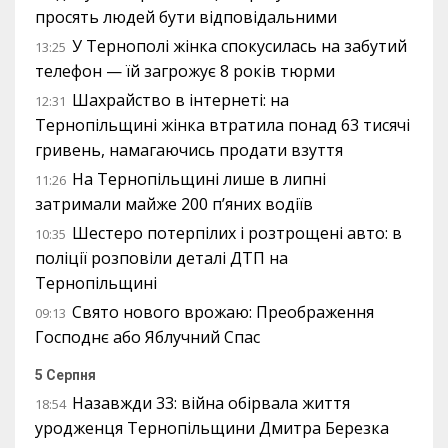
просять людей бути відповідальними
У Тернополі жінка спокусилась на забутий
13:25
телефон — їй загрожує 8 років тюрми
Шахрайство в інтернеті: на
12:31
Тернопільщині жінка втратила понад 63 тисячі
гривень, намагаючись продати взуття
На Тернопільщині лише в липні
11:26
затримали майже 200 п’яних водіїв
Шестеро потерпілих і розтрощені авто: в
10:35
поліції розповіли деталі ДТП на
Тернопільщині
Свято нового врожаю: Преображення
09:13
Господнє або Яблучний Спас
5 Серпня
Назавжди 33: війна обірвала життя
18:54
уродженця Тернопільщини Дмитра Березка