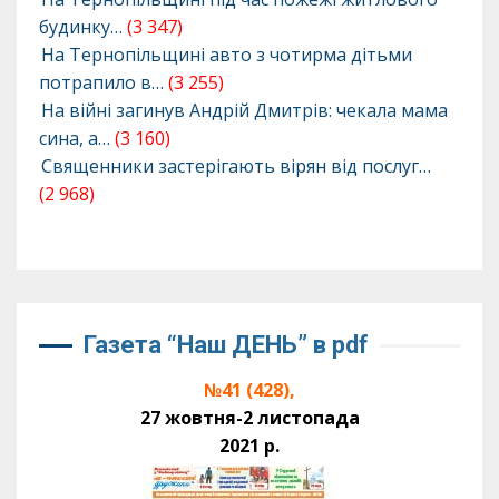
будинку…
(3 347)
На Тернопільщині авто з чотирма дітьми
потрапило в…
(3 255)
На війні загинув Андрій Дмитрів: чекала мама
сина, а…
(3 160)
Священники застерігають вірян від послуг…
(2 968)
Газета “Наш ДЕНЬ” в pdf
№41 (428),
27 жовтня-2 листопада
2021 р.