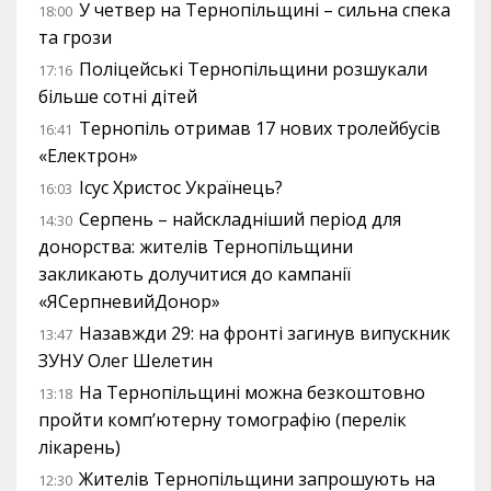
У четвер на Тернопільщині – сильна спека
18:00
та грози
Поліцейські Тернопільщини розшукали
17:16
більше сотні дітей
Тернопіль отримав 17 нових тролейбусів
16:41
«Електрон»
Ісус Христос Українець?
16:03
Серпень – найскладніший період для
14:30
донорства: жителів Тернопільщини
закликають долучитися до кампанії
«ЯСерпневийДонор»
Назавжди 29: на фронті загинув випускник
13:47
ЗУНУ Олег Шелетин
На Тернопільщині можна безкоштовно
13:18
пройти комп’ютерну томографію (перелік
лікарень)
Жителів Тернопільщини запрошують на
12:30