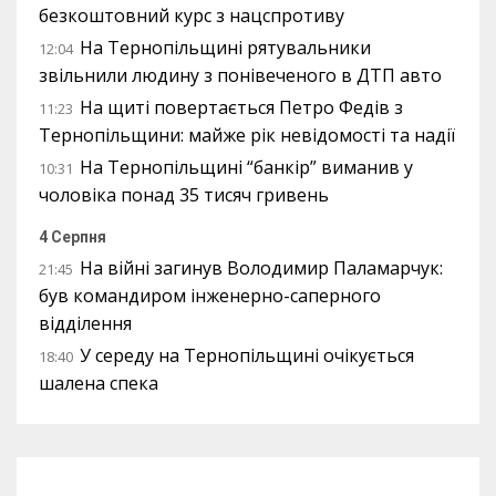
безкоштовний курс з нацспротиву
На Тернопільщині рятувальники
12:04
звільнили людину з понівеченого в ДТП авто
На щиті повертається Петро Федів з
11:23
Тернопільщини: майже рік невідомості та надії
На Тернопільщині “банкір” виманив у
10:31
чоловіка понад 35 тисяч гривень
4 Серпня
На війні загинув Володимир Паламарчук:
21:45
був командиром інженерно-саперного
відділення
У середу на Тернопільщині очікується
18:40
шалена спека