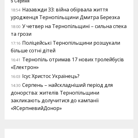
5 Серпня
Назавжди 33: війна обірвала життя
18:54
уродженця Тернопільщини Дмитра Березка
У четвер на Тернопільщині – сильна спека
18:00
та грози
Поліцейські Тернопільщини розшукали
17:16
більше сотні дітей
Тернопіль отримав 17 нових тролейбусів
16:41
«Електрон»
Ісус Христос Українець?
16:03
Серпень – найскладніший період для
14:30
донорства: жителів Тернопільщини
закликають долучитися до кампанії
«ЯСерпневийДонор»