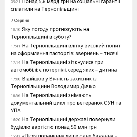
Понад 5,8 млрд грн на соціальні гарантії
09:21
сплатили на Тернопільщині
7 Серпня
Яку погоду прогнозують на
18:10
Тернопільщині в суботу?
На Тернопільщині влітку високий попит
17:41
на оформлення паспортів: звернень – тисячі
На Тернопільщині зіткнулися три
17:14
автомобілі: є потерпілі, серед яких – дитина
Відійшов у Вічність захисник із
17:00
Тернопільщини Володимир Дичко
На Тернопільщині знімають
16:56
документальний цикл про ветеранок ОУН та
УПА
На Тернопільщині державі повернули
16:20
будівлю вартістю понад 50 млн грн
«Після поранення лише одне бажання –
15:43