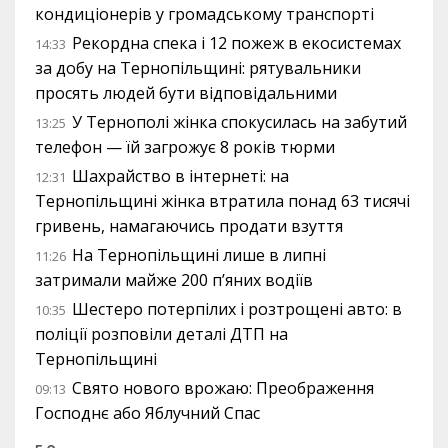
кондиціонерів у громадському транспорті
Рекордна спека і 12 пожеж в екосистемах
14:33
за добу на Тернопільщині: рятувальники
просять людей бути відповідальними
У Тернополі жінка спокусилась на забутий
13:25
телефон — їй загрожує 8 років тюрми
Шахрайство в інтернеті: на
12:31
Тернопільщині жінка втратила понад 63 тисячі
гривень, намагаючись продати взуття
На Тернопільщині лише в липні
11:26
затримали майже 200 п’яних водіїв
Шестеро потерпілих і розтрощені авто: в
10:35
поліції розповіли деталі ДТП на
Тернопільщині
Свято нового врожаю: Преображення
09:13
Господнє або Яблучний Спас