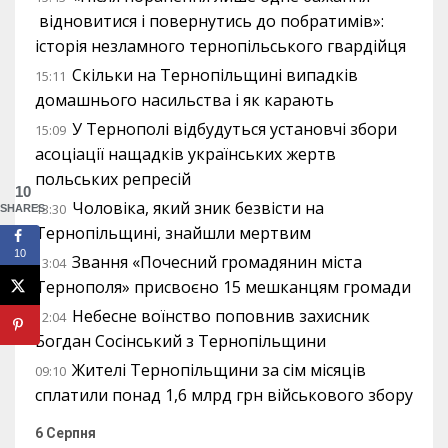
відновитися і повернутись до побратимів»:
історія незламного тернопільського гвардійця
Скільки на Тернопільщині випадків
15:11
домашнього насильства і як карають
У Тернополі відбудуться установчі збори
15:09
асоціації нащадків українських жертв
польських репресій
10
Чоловіка, який зник безвісти на
13:30
SHARES
Тернопільщині, знайшли мертвим
10
Звання «Почесний громадянин міста
13:04
Тернополя» присвоєно 15 мешканцям громади
Небесне воїнство поповнив захисник
12:04
Богдан Сосінський з Тернопільщини
Жителі Тернопільщини за сім місяців
09:10
сплатили понад 1,6 млрд грн військового збору
6 Серпня