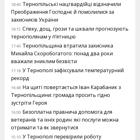
Тернопільські нацгвардійці відзначили
18:40
Преображення Господнє й помолилися за
захисників України
Спеку, дощ, грози та шквали прогнозують
18:15
тернополянам у п’ятницю
Тернопільщина втратила захисника
17:40
Михайла Скоробогатого: понад два роки
вважали зниклим безвісти
У Тернополі зафіксували температурний
17:18
рекорд
На щиті повертається Іван Карабаник з
16:48
Тернопільщини: громада просить гідно
зустріти Героя
Безоплатна правнича допомога для
16:00
ветеранів та їхніх родин: які послуги можна
отримати та як звернутися
У Тернополі перевірили роботу
15:10