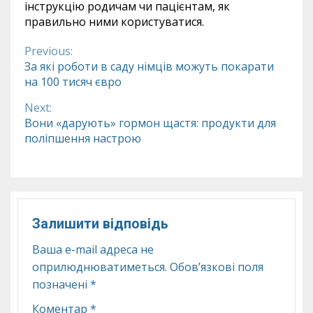
інструкцію родичам чи пацієнтам, як
правильно ними користуватися.
Previous:
Continue
За які роботи в саду німців можуть покарати
на 100 тисяч євро
Reading
Next:
Вони «дарують» гормон щастя: продукти для
поліпшення настрою
Залишити відповідь
Ваша e-mail адреса не
оприлюднюватиметься.
Обов’язкові поля
позначені
*
Коментар
*