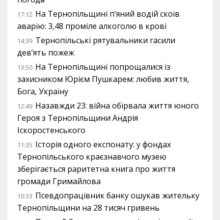
На Тернопільщині п’яний водій скоїв
17:12
аварію: 3,48 проміле алкоголю в крові
Тернопільські рятувальники гасили
14:39
дев’ять пожеж
На Тернопільщині попрощалися із
13:50
захисником Юрієм Пушкарем: любив життя,
Бога, Україну
Назавжди 23: війна обірвала життя юного
12:49
Героя з Тернопільщини Андрія
Іскоростенського
Історія одного експонату: у фондах
11:35
Тернопільського краєзнавчого музею
зберігається раритетна книга про життя
громади Гримайлова
Псевдопрацівник банку ошукав жительку
10:33
Тернопільщини на 28 тисяч гривень