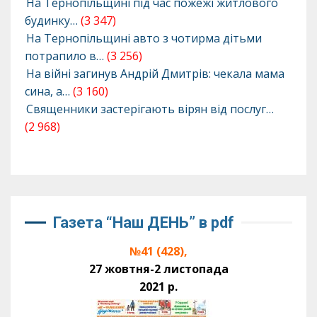
На Тернопільщині під час пожежі житлового
будинку…
(3 347)
На Тернопільщині авто з чотирма дітьми
потрапило в…
(3 256)
На війні загинув Андрій Дмитрів: чекала мама
сина, а…
(3 160)
Священники застерігають вірян від послуг…
(2 968)
Газета “Наш ДЕНЬ” в pdf
№41 (428),
27 жовтня-2 листопада
2021 р.