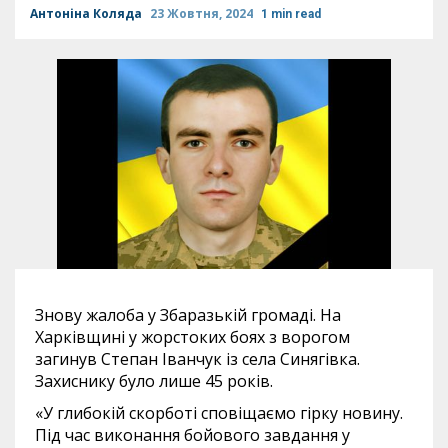
Антоніна Коляда
23 Жовтня, 2024
1 min read
Знову жалоба у Збаразькій громаді. На
Харківщині у жорстоких боях з ворогом
загинув Степан Іванчук із села Синягівка.
Захиснику було лише 45 років.
«У глибокій скорботі сповіщаємо гірку новину.
Під час виконання бойового завдання у