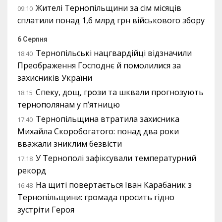
Жителі Тернопільщини за сім місяців
09:10
сплатили понад 1,6 млрд грн військового збору
6 Серпня
Тернопільські нацгвардійці відзначили
18:40
Преображення Господнє й помолилися за
захисників України
Спеку, дощ, грози та шквали прогнозують
18:15
тернополянам у п’ятницю
Тернопільщина втратила захисника
17:40
Михайла Скоробогатого: понад два роки
вважали зниклим безвісти
У Тернополі зафіксували температурний
17:18
рекорд
На щиті повертається Іван Карабаник з
16:48
Тернопільщини: громада просить гідно
зустріти Героя