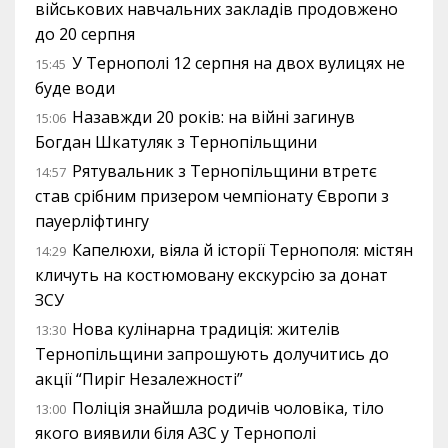
військових навчальних закладів продовжено
до 20 серпня
У Тернополі 12 серпня на двох вулицях не
15:45
буде води
Назавжди 20 років: на війні загинув
15:06
Богдан Шкатуляк з Тернопільщини
Рятувальник з Тернопільщини втретє
14:57
став срібним призером чемпіонату Європи з
пауерліфтингу
Капелюхи, віяла й історії Тернополя: містян
14:29
кличуть на костюмовану екскурсію за донат
ЗСУ
Нова кулінарна традиція: жителів
13:30
Тернопільщини запрошують долучитись до
акції “Пиріг Незалежності”
Поліція знайшла родичів чоловіка, тіло
13:00
якого виявили біля АЗС у Тернополі