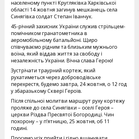
населеному пункті Кругляківка Харківської
області 14 жовтня загинув мешканець села
Синягівка солдат Степан Іванчук.
45-річний захисник України служив стрільцем-
помічником гранатометника в
аеромобільному батальйоні. Щиро
співчуваємо рідним та близьким мужнього
воїна, який віддав життя за свободу і
незалежність України. Вічна слава Герою!
Зустрічати траурний кортеж, який
рухатиметься через доброводівське
перехрестя, будемо завтра, 24 жовтня, о 12 год
у збаразькому Сквері Героїв.
Після спільної молитви маршрут руху кортежу
проляже до села Синягівки – оселі Героя –
церкви Різдва Пресвятої Богородиці. Чин
похорону – у п’ятницю, 25 жовтня, об 11
годині.
Просимо усіх прийти і гідно вшанувати