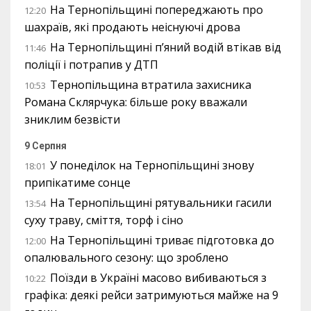
На Тернопільщині попереджають про
12:20
шахраїв, які продають неіснуючі дрова
На Тернопільщині п’яний водій втікав від
11:46
поліції і потрапив у ДТП
Тернопільщина втратила захисника
10:53
Романа Склярчука: більше року вважали
зниклим безвісти
9 Серпня
У понеділок на Тернопільщині знову
18:01
припікатиме сонце
На Тернопільщині рятувальники гасили
13:54
суху траву, сміття, торф і сіно
На Тернопільщині триває підготовка до
12:00
опалювального сезону: що зроблено
Поїзди в Україні масово вибиваються з
10:22
графіка: деякі рейси затримуються майже на 9