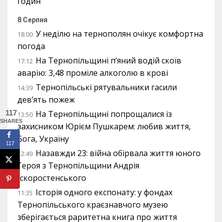
годин
8 Серпня
У неділю на тернополян очікує комфортна
18:00
погода
На Тернопільщині п’яний водій скоїв
17:12
аварію: 3,48 проміле алкоголю в крові
Тернопільські рятувальники гасили
14:39
дев’ять пожеж
117
На Тернопільщині попрощалися із
13:50
SHARES
захисником Юрієм Пушкарем: любив життя,
Бога, Україну
117
Назавжди 23: війна обірвала життя юного
12:49
Героя з Тернопільщини Андрія
Іскоростенського
Історія одного експонату: у фондах
11:35
Тернопільського краєзнавчого музею
зберігається раритетна книга про життя