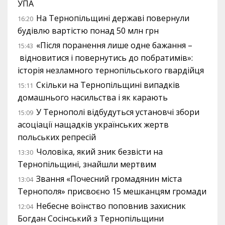
УПА
На Тернопільщині державі повернули
16:20
будівлю вартістю понад 50 млн грн
«Після поранення лише одне бажання –
15:43
відновитися і повернутись до побратимів»:
історія незламного тернопільського гвардійця
Скільки на Тернопільщині випадків
15:11
домашнього насильства і як карають
У Тернополі відбудуться установчі збори
15:09
асоціації нащадків українських жертв
польських репресій
Чоловіка, який зник безвісти на
13:30
Тернопільщині, знайшли мертвим
Звання «Почесний громадянин міста
13:04
Тернополя» присвоєно 15 мешканцям громади
Небесне воїнство поповнив захисник
12:04
Богдан Сосінський з Тернопільщини