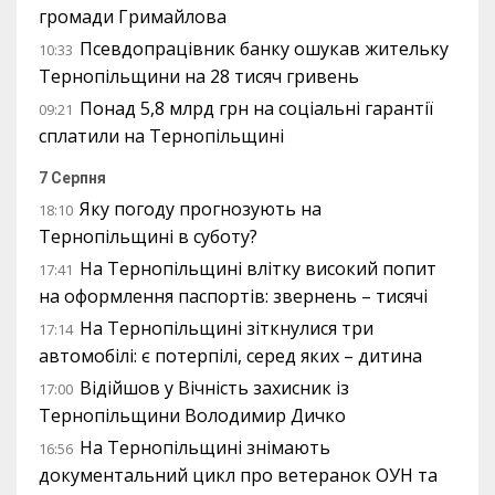
громади Гримайлова
Псевдопрацівник банку ошукав жительку
10:33
Тернопільщини на 28 тисяч гривень
Понад 5,8 млрд грн на соціальні гарантії
09:21
сплатили на Тернопільщині
7 Серпня
Яку погоду прогнозують на
18:10
Тернопільщині в суботу?
На Тернопільщині влітку високий попит
17:41
на оформлення паспортів: звернень – тисячі
На Тернопільщині зіткнулися три
17:14
автомобілі: є потерпілі, серед яких – дитина
Відійшов у Вічність захисник із
17:00
Тернопільщини Володимир Дичко
На Тернопільщині знімають
16:56
документальний цикл про ветеранок ОУН та