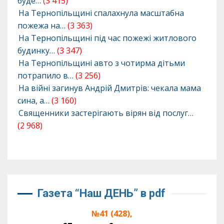
буде…
(3 415)
На Тернопільщині спалахнула масштабна
пожежа на…
(3 363)
На Тернопільщині під час пожежі житлового
будинку…
(3 347)
На Тернопільщині авто з чотирма дітьми
потрапило в…
(3 256)
На війні загинув Андрій Дмитрів: чекала мама
сина, а…
(3 160)
Священники застерігають вірян від послуг…
(2 968)
Газета “Наш ДЕНЬ” в pdf
№41 (428),