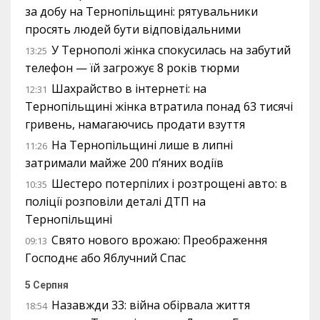
за добу на Тернопільщині: рятувальники
просять людей бути відповідальними
У Тернополі жінка спокусилась на забутий
13:25
телефон — їй загрожує 8 років тюрми
Шахрайство в інтернеті: на
12:31
Тернопільщині жінка втратила понад 63 тисячі
гривень, намагаючись продати взуття
На Тернопільщині лише в липні
11:26
затримали майже 200 п’яних водіїв
Шестеро потерпілих і розтрощені авто: в
10:35
поліції розповіли деталі ДТП на
Тернопільщині
Свято нового врожаю: Преображення
09:13
Господнє або Яблучний Спас
5 Серпня
Назавжди 33: війна обірвала життя
18:54