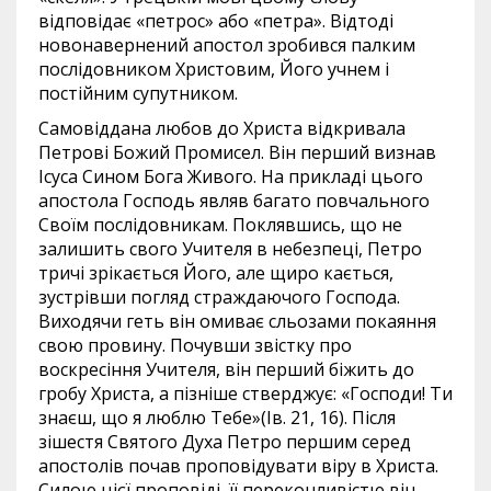
відповідає «петрос» або «петра». Відтоді
новонавернений апостол зробився палким
послідовником Христовим, Його учнем і
постійним супутником.
Самовіддана любов до Христа відкривала
Петрові Божий Промисел. Він перший визнав
Ісуса Сином Бога Живого. На прикладі цього
апостола Господь являв багато повчального
Своїм послідовникам. Поклявшись, що не
залишить свого Учителя в небезпеці, Петро
тричі зрікається Його, але щиро кається,
зустрівши погляд страждаючого Господа.
Виходячи геть він омиває сльозами покаяння
свою провину. Почувши звістку про
воскресіння Учителя, він перший біжить до
гробу Христа, а пізніше стверджує: «Господи! Ти
знаєш, що я люблю Тебе»(Ів. 21, 16). Після
зішестя Святого Духа Петро першим серед
апостолів почав проповідувати віру в Христа.
Силою цієї проповіді, її переконливістю він