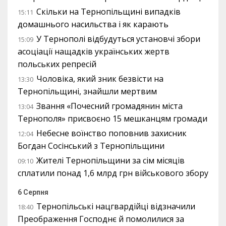
Скільки на Тернопільщині випадків
15:11
домашнього насильства і як карають
У Тернополі відбудуться установчі збори
15:09
асоціації нащадків українських жертв
польських репресій
Чоловіка, який зник безвісти на
13:30
Тернопільщині, знайшли мертвим
Звання «Почесний громадянин міста
13:04
Тернополя» присвоєно 15 мешканцям громади
Небесне воїнство поповнив захисник
12:04
Богдан Сосінський з Тернопільщини
Жителі Тернопільщини за сім місяців
09:10
сплатили понад 1,6 млрд грн військового збору
6 Серпня
Тернопільські нацгвардійці відзначили
18:40
Преображення Господнє й помолилися за