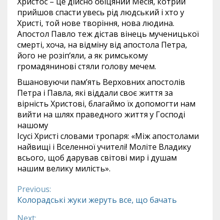
Христос – це дійсно обіцяний Месія, котрий
прийшов спасти увесь рід людський і хто у
Христі, той нове творіння, нова людина.
Апостол Павло теж дістав вінець мученицької
смерті, хоча, на відміну від апостола Петра,
його не розіп’яли, а як римському
громадянинові стяли голову мечем.
Вшановуючи пам’ять Верховних апостолів
Петра і Павла, які віддали своє життя за
вірність Христові, благаймо їх допомогти нам
вийти на шлях праведного життя у Господі
нашому
Ісусі Христі словами тропаря: «Між апостолами
найвищі і Вселенної учителі! Моліте Владику
всього, щоб дарував світові мир і душам
нашим велику милість».
Previous:
Continue
Колорадські жуки жеруть все, що бачать
Reading
Next: