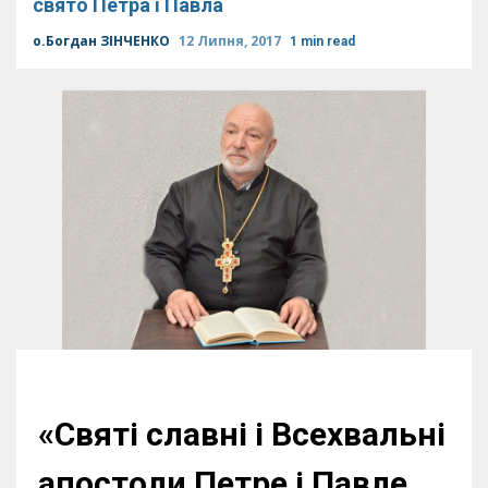
свято Петра і Павла
о.Богдан ЗІНЧЕНКО
12 Липня, 2017
1 min read
«Святі славні і Всехвальні
апостоли Петре і Павле,