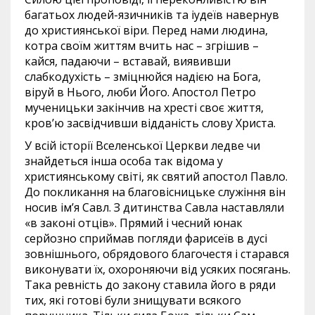
багатьох людей-язичників та іудеїв навернув
до християнської віри. Перед нами людина,
котра своїм життям вчить нас – згрішив –
кайся, падаючи – вставай, виявивши
слабкодухість – зміцнюйся надією на Бога,
віруй в Нього, люби Його. Апостол Петро
мученицьки закінчив на хресті своє життя,
кров’ю засвідчивши відданість слову Христа.
У всій історії Вселенської Церкви ледве чи
знайдеться інша особа так відома у
християнському світі, як святий апостол Павло.
До покликання на благовісницьке служіння він
носив ім’я Савл. З дитинства Савла наставляли
«в законі отців». Прямий і чесний юнак
серйозно сприймав погляди фарисеїв в дусі
зовнішнього, обрядового благочестя і старався
виконувати їх, охороняючи від усяких посягань.
Така ревність до закону ставила його в ряди
тих, які готові були знищувати всякого