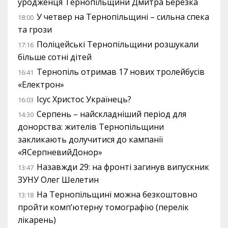
уродженця Тернопільщини Дмитра Березка
У четвер на Тернопільщині – сильна спека
18:00
та грози
Поліцейські Тернопільщини розшукали
17:16
більше сотні дітей
Тернопіль отримав 17 нових тролейбусів
16:41
«Електрон»
Ісус Христос Українець?
16:03
Серпень – найскладніший період для
14:30
донорства: жителів Тернопільщини
закликають долучитися до кампанії
«ЯСерпневийДонор»
Назавжди 29: на фронті загинув випускник
13:47
ЗУНУ Олег Шелетин
На Тернопільщині можна безкоштовно
13:18
пройти комп’ютерну томографію (перелік
лікарень)