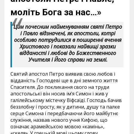
моліть Бога за нас…»
Цим почесним найменуванням святі Петро
і Павло відзначені, як апостоли, котрі
особливо потрудилися в поширенні вчення
Христового і показали найвищі зразки
відданості і любові до Божественного
Учителя і Його справи на землі.
Святий апостол Петро виявив свою любов і
відданість Господеві ще в дні земного життя
Спасителя. До покликання свого на труди
апостольські він носив ім’я Симон і жив у
галілейському містечку Віфсаїді. Господь бачив
беззлобну і просту, як у дитини, душу та палке
серце Симона і передбачаючи його майбутнє
служіння, назвав нового учня Кифою, що
означає арамейською мовою «камінь»,
«скеля». У грецькій мові цьому слову