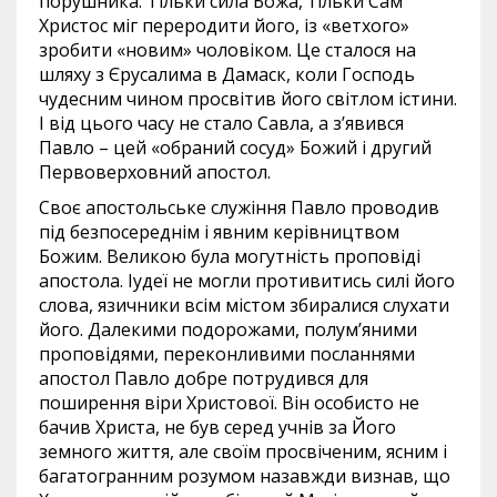
порушника. Тільки сила Божа, тільки Сам
Христос міг переродити його, із «ветхого»
зробити «новим» чоловіком. Це сталося на
шляху з Єрусалима в Дамаск, коли Господь
чудесним чином просвітив його світлом істини.
І від цього часу не стало Савла, а з’явився
Павло – цей «обраний сосуд» Божий і другий
Первоверховний апостол.
Своє апостольське служіння Павло проводив
під безпосереднім і явним керівництвом
Божим. Великою була могутність проповіді
апостола. Іудеї не могли противитись силі його
слова, язичники всім містом збиралися слухати
його. Далекими подорожами, полум’яними
проповідями, переконливими посланнями
апостол Павло добре потрудився для
поширення віри Христової. Він особисто не
бачив Христа, не був серед учнів за Його
земного життя, але своїм просвіченим, ясним і
багатогранним розумом назавжди визнав, що