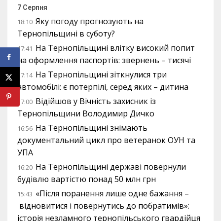
7 Серпня
Яку погоду прогнозують на
18:10
Тернопільщині в суботу?
На Тернопільщині влітку високий попит
17:41
на оформлення паспортів: звернень – тисячі
На Тернопільщині зіткнулися три
17:14
автомобілі: є потерпілі, серед яких – дитина
Відійшов у Вічність захисник із
17:00
Тернопільщини Володимир Дичко
На Тернопільщині знімають
16:56
документальний цикл про ветеранок ОУН та
УПА
На Тернопільщині державі повернули
16:20
будівлю вартістю понад 50 млн грн
«Після поранення лише одне бажання –
15:43
відновитися і повернутись до побратимів»:
історія незламного тернопільського гвардійця