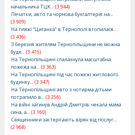
начальника ТЦК…
(3 944)
Печатки, авто та чорнова бухгалтерія: на…
(3 909)
На пляжі “Циганка” в Тернополі втопилася…
(3 436)
З березня жителям Тернопільщини не можна
буде…
(3 415)
На Тернопільщині спалахнула масштабна
пожежа на…
(3 363)
На Тернопільщині під час пожежі житлового
будинку…
(3 347)
На Тернопільщині авто з чотирма дітьми
потрапило в…
(3 256)
На війні загинув Андрій Дмитрів: чекала мама
сина, а…
(3 160)
Священники застерігають вірян від послуг…
(2 968)