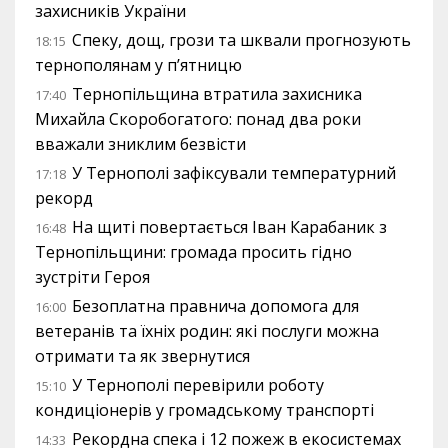
захисників України
Спеку, дощ, грози та шквали прогнозують
18:15
тернополянам у п’ятницю
Тернопільщина втратила захисника
17:40
Михайла Скоробогатого: понад два роки
вважали зниклим безвісти
У Тернополі зафіксували температурний
17:18
рекорд
На щиті повертається Іван Карабаник з
16:48
Тернопільщини: громада просить гідно
зустріти Героя
Безоплатна правнича допомога для
16:00
ветеранів та їхніх родин: які послуги можна
отримати та як звернутися
У Тернополі перевірили роботу
15:10
кондиціонерів у громадському транспорті
Рекордна спека і 12 пожеж в екосистемах
14:33