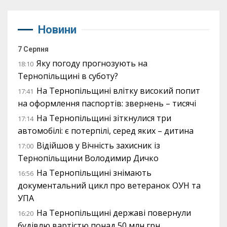
Новини
7 Серпня
Яку погоду прогнозують на
18:10
Тернопільщині в суботу?
На Тернопільщині влітку високий попит
17:41
на оформлення паспортів: звернень – тисячі
На Тернопільщині зіткнулися три
17:14
автомобілі: є потерпілі, серед яких – дитина
Відійшов у Вічність захисник із
17:00
Тернопільщини Володимир Дичко
На Тернопільщині знімають
16:56
документальний цикл про ветеранок ОУН та
УПА
На Тернопільщині державі повернули
16:20
будівлю вартістю понад 50 млн грн