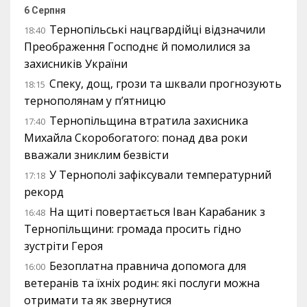
6 Серпня
Тернопільські нацгвардійці відзначили
18:40
Преображення Господнє й помолилися за
захисників України
Спеку, дощ, грози та шквали прогнозують
18:15
тернополянам у п’ятницю
Тернопільщина втратила захисника
17:40
Михайла Скоробогатого: понад два роки
вважали зниклим безвісти
У Тернополі зафіксували температурний
17:18
рекорд
На щиті повертається Іван Карабаник з
16:48
Тернопільщини: громада просить гідно
зустріти Героя
Безоплатна правнича допомога для
16:00
ветеранів та їхніх родин: які послуги можна
отримати та як звернутися