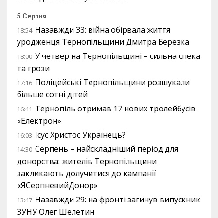
5 Серпня
Назавжди 33: війна обірвала життя
18:54
уродженця Тернопільщини Дмитра Березка
У четвер на Тернопільщині – сильна спека
18:00
та грози
Поліцейські Тернопільщини розшукали
17:16
більше сотні дітей
Тернопіль отримав 17 нових тролейбусів
16:41
«Електрон»
Ісус Христос Українець?
16:03
Серпень – найскладніший період для
14:30
донорства: жителів Тернопільщини
закликають долучитися до кампанії
«ЯСерпневийДонор»
Назавжди 29: на фронті загинув випускник
13:47
ЗУНУ Олег Шелетин