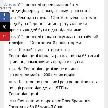
У Тернополі перевірили роботу
33
15:10
SHARES
кондиціонерів у громадському транспорті
Рекордна спека і 12 пожеж в екосистемах
14:33
33
за добу на Тернопільщині: рятувальники
просять людей бути відповідальними
У Тернополі жінка спокусилась на забутий
13:25
телефон — їй загрожує 8 років тюрми
Шахрайство в інтернеті: на
12:31
Тернопільщині жінка втратила понад 63 тисячі
гривень, намагаючись продати взуття
На Тернопільщині лише в липні
11:26
затримали майже 200 п’яних водіїв
Шестеро потерпілих і розтрощені авто: в
10:35
поліції розповіли деталі ДТП на
Тернопільщині
Свято нового врожаю: Преображення
09:13
Господнє або Яблучний Спас