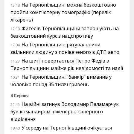
На Тернопільщині можна безкоштовно
13:18
пройти комп’ютерну томографію (перелік
лікарень)
Жителів Тернопільщини запрошують на
12:30
безкоштовний курс з нацспротиву
На Тернопільщині рятувальники
12:04
звільнили людину з понівеченого в ДТП авто
На щиті повертається Петро Федів з
11:23
Тернопільщини: майже рік невідомості та надії
На Тернопільщині “банкір” виманив у
10:31
чоловіка понад 35 тисяч гривень
4 Серпня
На війні загинув Володимир Паламарчук:
21:45
був командиром інженерно-саперного
відділення
У середу на Тернопільщині очікується
18:40