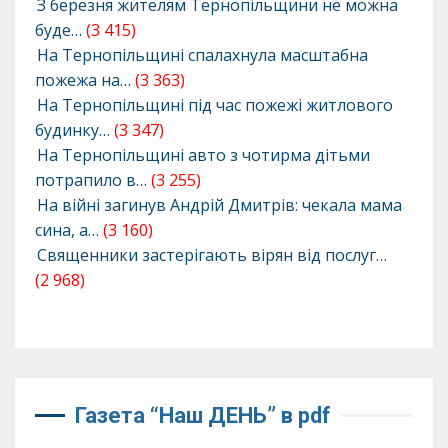
З березня жителям Тернопільщини не можна
буде…
(3 415)
На Тернопільщині спалахнула масштабна
пожежа на…
(3 363)
На Тернопільщині під час пожежі житлового
будинку…
(3 347)
На Тернопільщині авто з чотирма дітьми
потрапило в…
(3 255)
На війні загинув Андрій Дмитрів: чекала мама
сина, а…
(3 160)
Священники застерігають вірян від послуг…
(2 968)
Газета “Наш ДЕНЬ” в pdf