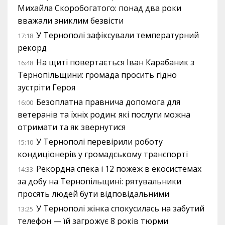
Михайла Скоробогатого: понад два роки
вважали зниклим безвісти
У Тернополі зафіксували температурний
17:18
рекорд
На щиті повертається Іван Карабаник з
16:48
Тернопільщини: громада просить гідно
зустріти Героя
Безоплатна правнича допомога для
16:00
ветеранів та їхніх родин: які послуги можна
отримати та як звернутися
У Тернополі перевірили роботу
15:10
кондиціонерів у громадському транспорті
Рекордна спека і 12 пожеж в екосистемах
14:33
за добу на Тернопільщині: рятувальники
просять людей бути відповідальними
У Тернополі жінка спокусилась на забутий
13:25
телефон — їй загрожує 8 років тюрми