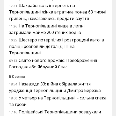
Шахрайство в інтернеті: на
12:31
Тернопільщині жінка втратила понад 63 тисячі
гривень, намагаючись продати взуття
На Тернопільщині лише в липні
11:26
затримали майже 200 п’яних водіїв
Шестеро потерпілих і розтрощені авто: в
10:35
поліції розповіли деталі ДТП на
Тернопільщині
Свято нового врожаю: Преображення
09:13
Господнє або Яблучний Спас
5 Серпня
Назавжди 33: війна обірвала життя
18:54
уродженця Тернопільщини Дмитра Березка
У четвер на Тернопільщині – сильна спека
18:00
та грози
Поліцейські Тернопільщини розшукали
17:16