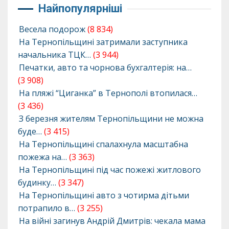
Найпопулярніші
Весела подорож
(8 834)
На Тернопільщині затримали заступника
начальника ТЦК…
(3 944)
Печатки, авто та чорнова бухгалтерія: на…
(3 908)
На пляжі “Циганка” в Тернополі втопилася…
(3 436)
З березня жителям Тернопільщини не можна
буде…
(3 415)
На Тернопільщині спалахнула масштабна
пожежа на…
(3 363)
На Тернопільщині під час пожежі житлового
будинку…
(3 347)
На Тернопільщині авто з чотирма дітьми
потрапило в…
(3 255)
На війні загинув Андрій Дмитрів: чекала мама