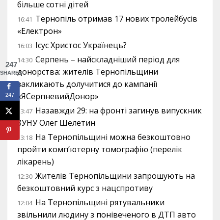
більше сотні дітей
Тернопіль отримав 17 нових тролейбусів
16:41
«Електрон»
Ісус Христос Українець?
16:03
Серпень – найскладніший період для
14:30
247
донорства: жителів Тернопільщини
SHARES
закликають долучитися до кампанії
«ЯСерпневийДонор»
247
Назавжди 29: на фронті загинув випускник
13:47
ЗУНУ Олег Шелетин
На Тернопільщині можна безкоштовно
13:18
пройти комп’ютерну томографію (перелік
лікарень)
Жителів Тернопільщини запрошують на
12:30
безкоштовний курс з нацспротиву
На Тернопільщині рятувальники
12:04
звільнили людину з понівеченого в ДТП авто