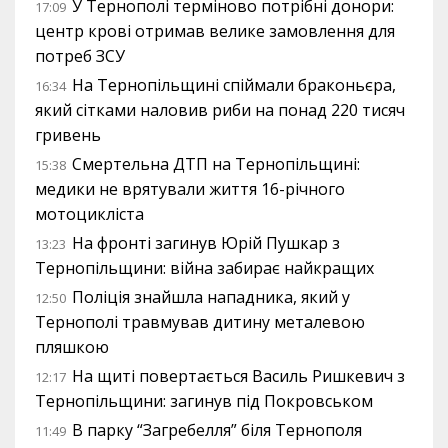
У Тернополі терміново потрібні донори:
17:09
центр крові отримав велике замовлення для
потреб ЗСУ
На Тернопільщині спіймали браконьєра,
16:34
який сітками наловив риби на понад 220 тисяч
гривень
Смертельна ДТП на Тернопільщині:
15:38
медики не врятували життя 16-річного
мотоцикліста
На фронті загинув Юрій Пушкар з
13:23
Тернопільщини: війна забирає найкращих
Поліція знайшла нападника, який у
12:50
Тернополі травмував дитину металевою
пляшкою
На щиті повертається Василь Ришкевич з
12:17
Тернопільщини: загинув під Покровськом
В парку “Загребелля” біля Тернополя
11:49