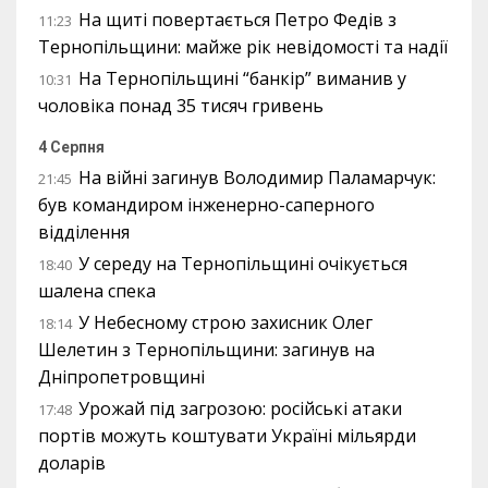
На щиті повертається Петро Федів з
11:23
Тернопільщини: майже рік невідомості та надії
На Тернопільщині “банкір” виманив у
10:31
чоловіка понад 35 тисяч гривень
4 Серпня
На війні загинув Володимир Паламарчук:
21:45
був командиром інженерно-саперного
відділення
У середу на Тернопільщині очікується
18:40
шалена спека
У Небесному строю захисник Олег
18:14
Шелетин з Тернопільщини: загинув на
Дніпропетровщині
Урожай під загрозою: російські атаки
17:48
портів можуть коштувати Україні мільярди
доларів