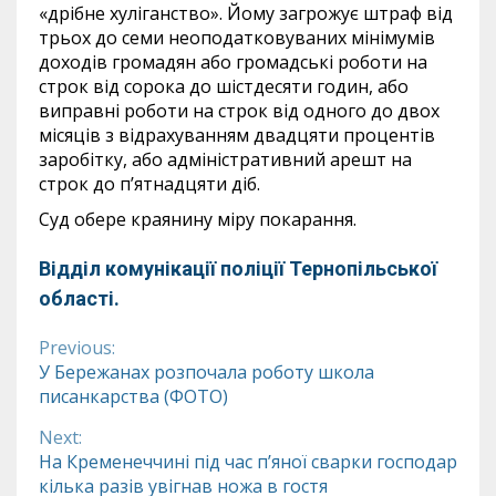
«дрібне хуліганство». Йому загрожує штраф від
трьох до семи неоподатковуваних мінімумів
доходів громадян або громадські роботи на
строк від сорока до шістдесяти годин, або
виправні роботи на строк від одного до двох
місяців з відрахуванням двадцяти процентів
заробітку, або адміністративний арешт на
строк до п’ятнадцяти діб.
Суд обере краянину міру покарання.
Відділ комунікації поліції Тернопільської
області.
Previous:
Continue
У Бережанах розпочала роботу школа
писанкарства (ФОТО)
Reading
Next:
На Кременеччині під час п’яної сварки господар
кілька разів увігнав ножа в гостя