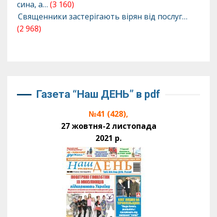
сина, а…
(3 160)
Священники застерігають вірян від послуг…
(2 968)
Газета “Наш ДЕНЬ” в pdf
№41 (428),
27 жовтня-2 листопада
2021 р.