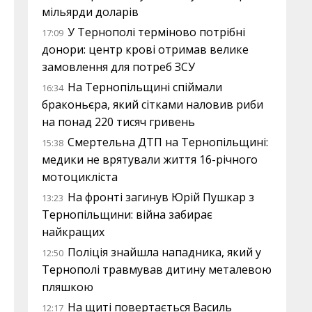
мільярди доларів
У Тернополі терміново потрібні
17:09
донори: центр крові отримав велике
замовлення для потреб ЗСУ
На Тернопільщині спіймали
16:34
браконьєра, який сітками наловив риби
на понад 220 тисяч гривень
Смертельна ДТП на Тернопільщині:
15:38
медики не врятували життя 16-річного
мотоцикліста
На фронті загинув Юрій Пушкар з
13:23
Тернопільщини: війна забирає
найкращих
Поліція знайшла нападника, який у
12:50
Тернополі травмував дитину металевою
пляшкою
На щиті повертається Василь
12:17