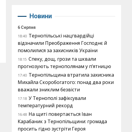
Новини
6 Серпня
Тернопільські нацгвардійці
18:40
відзначили Преображення Господнє й
помолилися за захисників України
Спеку, дощ, грози та шквали
18:15
прогнозують тернополянам у п’ятницю
Тернопільщина втратила захисника
17:40
Михайла Скоробогатого: понад два роки
вважали зниклим безвісти
У Тернополі зафіксували
17:18
температурний рекорд
На щиті повертається Іван
16:48
Карабаник з Тернопільщини: громада
просить гідно зустріти Героя