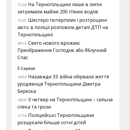
На Тернопільщині лише в липні
11:26
затримали майже 200 п’яних водіїв
Шестеро потерпілих і розтрощені
10:35
авто: в поліції розповіли деталі ДТП на
Тернопільщині
Свято нового врожаю:
09:13
Преображення Господнє або Яблучний
Спас
5 Серпня
Назавжди 33: війна обірвала життя
18:54
уродженця Тернопільщини Дмитра
Березка
У четвер на Тернопільщині – сильна
18:00
спека та грози
Поліцейські Тернопільщини
17:16
розшукали більше сотні дітей