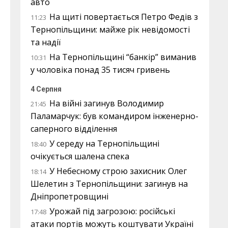
авто
На щиті повертається Петро Федів з
11:23
Тернопільщини: майже рік невідомості
та надії
На Тернопільщині “банкір” виманив
10:31
у чоловіка понад 35 тисяч гривень
4 Серпня
На війні загинув Володимир
21:45
Паламарчук: був командиром інженерно-
саперного відділення
У середу на Тернопільщині
18:40
очікується шалена спека
У Небесному строю захисник Олег
18:14
Шелетин з Тернопільщини: загинув на
Дніпропетровщині
Урожай під загрозою: російські
17:48
атаки портів можуть коштувати Україні