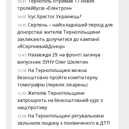
Тернопіль отримав 17 нових
16:41
тролейбусів «Електрон»
Ісус Христос Українець?
16:03
Серпень – найскладніший період для
14:30
донорства: жителів Тернопільщини
закликають долучитися до кампанії
«ЯСерпневийДонор»
Назавжди 29: на фронті загинув
13:47
випускник ЗУНУ Олег Шелетин
На Тернопільщині можна
13:18
безкоштовно пройти комп’ютерну
томографію (перелік лікарень)
Жителів Тернопільщини
12:30
запрошують на безкоштовний курс з
нацспротиву
На Тернопільщині рятувальники
12:04
звільнили людину з понівеченого в ДТП