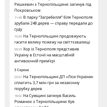
Ришкевич з Тернопільщини: загинув під
Покровськом
В парку “Загребелля” біля Тернополя
11:49
зрубали 248 дерев — справу передали до
суду
На Тернопільщині продовжують
10:39
гасити велику пожежу на сміттєзвалищі
Хор із Тернополя представив
09:39
Україну в Естонії на масштабній
антивоєнній прем’єрі
3 Серпня
На Тернопільщині ДП «Ліси України»
20:01
сплатить 3,7 млн грн за незаконну
порубку дерев
На Сумщині загинув Василь
18:02
Романюк з Тернопільщини: був