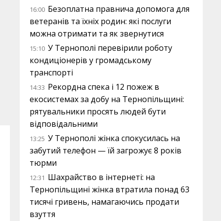
Безоплатна правнича допомога для
16:00
ветеранів та їхніх родин: які послуги
можна отримати та як звернутися
У Тернополі перевірили роботу
15:10
кондиціонерів у громадському
транспорті
Рекордна спека і 12 пожеж в
14:33
екосистемах за добу на Тернопільщині:
рятувальники просять людей бути
відповідальними
У Тернополі жінка спокусилась на
13:25
забутий телефон — їй загрожує 8 років
тюрми
Шахрайство в інтернеті: на
12:31
Тернопільщині жінка втратила понад 63
тисячі гривень, намагаючись продати
взуття