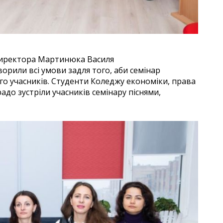
директора Мартинюка Василя
орили всі умови задля того, аби семінар
ого учасників. Студенти Коледжу економіки, права
до зустріли учасників семінару піснями,