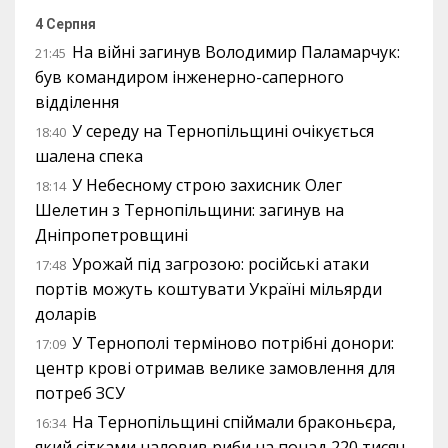
4 Серпня
На війні загинув Володимир Паламарчук:
21:45
був командиром інженерно-саперного
відділення
У середу на Тернопільщині очікується
18:40
шалена спека
У Небесному строю захисник Олег
18:14
Шелетин з Тернопільщини: загинув на
Дніпропетровщині
Урожай під загрозою: російські атаки
17:48
портів можуть коштувати Україні мільярди
доларів
У Тернополі терміново потрібні донори:
17:09
центр крові отримав велике замовлення для
потреб ЗСУ
На Тернопільщині спіймали браконьєра,
16:34
який сітками наловив риби на понад 220 тисяч