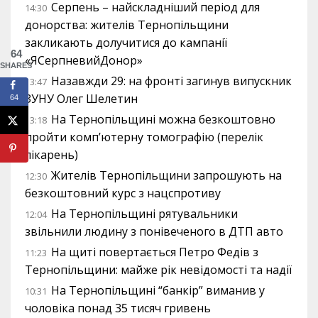
Серпень – найскладніший період для
14:30
донорства: жителів Тернопільщини
закликають долучитися до кампанії
64
«ЯСерпневийДонор»
SHARES
Назавжди 29: на фронті загинув випускник
13:47
ЗУНУ Олег Шелетин
64
На Тернопільщині можна безкоштовно
13:18
пройти комп’ютерну томографію (перелік
лікарень)
Жителів Тернопільщини запрошують на
12:30
безкоштовний курс з нацспротиву
На Тернопільщині рятувальники
12:04
звільнили людину з понівеченого в ДТП авто
На щиті повертається Петро Федів з
11:23
Тернопільщини: майже рік невідомості та надії
На Тернопільщині “банкір” виманив у
10:31
чоловіка понад 35 тисяч гривень