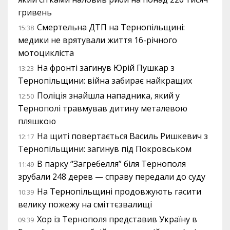
гривень
Смертельна ДТП на Тернопільщині:
15:38
медики не врятували життя 16-річного
мотоцикліста
На фронті загинув Юрій Пушкар з
13:23
Тернопільщини: війна забирає найкращих
Поліція знайшла нападника, який у
12:50
Тернополі травмував дитину металевою
пляшкою
На щиті повертається Василь Ришкевич з
12:17
Тернопільщини: загинув під Покровськом
В парку “Загребелля” біля Тернополя
11:49
зрубали 248 дерев — справу передали до суду
На Тернопільщині продовжують гасити
10:39
велику пожежу на сміттєзвалищі
Хор із Тернополя представив Україну в
09:39