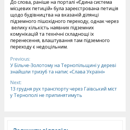
До слова, раніше на порталі «Єдина система
місцевих петицій» була зареєстрована петиція
щодо будівництва на вказаній ділянці
підземного пішохідного переходу, однак через
велику кількість наявних підземних
комунікацій та технічні складнощі їх
перенесення, влаштування там підземного
переходу є недоцільним.
Previous:
Continue
У Більче-Золотому на Тернопільщині у дереві
знайшли тризуб та напис «Слава Україні»
Reading
Next:
13 грудня рух транспорту через Гаївський міст
у Тернополі не припинятимуть