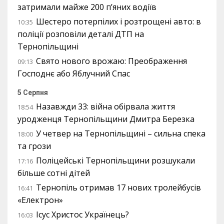
затримали майже 200 п’яних водіїв
Шестеро потерпілих і розтрощені авто: в
10:35
поліції розповіли деталі ДТП на
Тернопільщині
Свято нового врожаю: Преображення
09:13
Господнє або Яблучний Спас
5 Серпня
Назавжди 33: війна обірвала життя
18:54
уродженця Тернопільщини Дмитра Березка
У четвер на Тернопільщині – сильна спека
18:00
та грози
Поліцейські Тернопільщини розшукали
17:16
більше сотні дітей
Тернопіль отримав 17 нових тролейбусів
16:41
«Електрон»
Ісус Христос Українець?
16:03