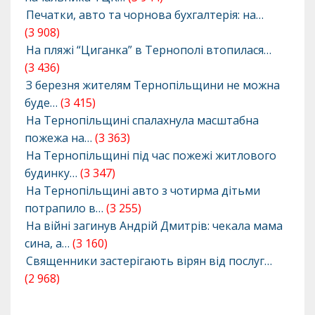
Печатки, авто та чорнова бухгалтерія: на…
(3 908)
На пляжі “Циганка” в Тернополі втопилася…
(3 436)
З березня жителям Тернопільщини не можна
буде…
(3 415)
На Тернопільщині спалахнула масштабна
пожежа на…
(3 363)
На Тернопільщині під час пожежі житлового
будинку…
(3 347)
На Тернопільщині авто з чотирма дітьми
потрапило в…
(3 255)
На війні загинув Андрій Дмитрів: чекала мама
сина, а…
(3 160)
Священники застерігають вірян від послуг…
(2 968)