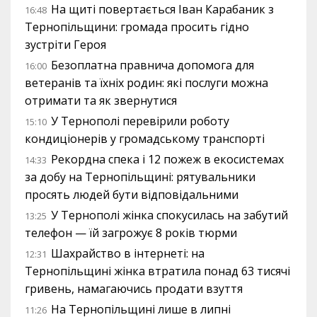
На щиті повертається Іван Карабаник з
16:48
Тернопільщини: громада просить гідно
зустріти Героя
Безоплатна правнича допомога для
16:00
ветеранів та їхніх родин: які послуги можна
отримати та як звернутися
У Тернополі перевірили роботу
15:10
кондиціонерів у громадському транспорті
Рекордна спека і 12 пожеж в екосистемах
14:33
за добу на Тернопільщині: рятувальники
просять людей бути відповідальними
У Тернополі жінка спокусилась на забутий
13:25
телефон — їй загрожує 8 років тюрми
Шахрайство в інтернеті: на
12:31
Тернопільщині жінка втратила понад 63 тисячі
гривень, намагаючись продати взуття
На Тернопільщині лише в липні
11:26