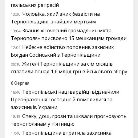
польських репресій
Чоловіка, який зник безвісти на
13:30
Тернопільщині, знайшли мертвим
Звання «Почесний громадянин міста
13:04
Тернополя» присвоєно 15 мешканцям громади
Небесне воїнство поповнив захисник
12:04
Богдан Сосінський з Тернопільщини
Жителі Тернопільщини за сім місяців
09:10
сплатили понад 1,6 млрд грн військового збору
6 Серпня
Тернопільські нацгвардійці відзначили
18:40
Преображення Господнє й помолилися за
захисників України
Спеку, дощ, грози та шквали прогнозують
18:15
тернополянам у п’ятницю
Тернопільщина втратила захисника
17:40