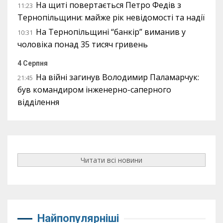
На щиті повертається Петро Федів з
11:23
Тернопільщини: майже рік невідомості та надії
На Тернопільщині “банкір” виманив у
10:31
чоловіка понад 35 тисяч гривень
4 Серпня
На війні загинув Володимир Паламарчук:
21:45
був командиром інженерно-саперного
відділення
Читати всі новини
Найпопулярніші