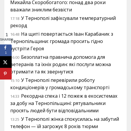
Михайла Скоробогатого: понад два роки
вважали зниклим безвісти
У Тернополі зафіксували температурний
17:18
рекорд
На щиті повертається Іван Карабаник з
16:48
1
SHARES
Тернопільщини: громада просить гідно
зустріти Героя
1
Безоплатна правнича допомога для
16:00
ветеранів та їхніх родин: які послуги можна
отримати та як звернутися
У Тернополі перевірили роботу
15:10
кондиціонерів у громадському транспорті
Рекордна спека і 12 пожеж в екосистемах
14:33
за добу на Тернопільщині: рятувальники
просять людей бути відповідальними
У Тернополі жінка спокусилась на забутий
13:25
телефон — їй загрожує 8 років тюрми