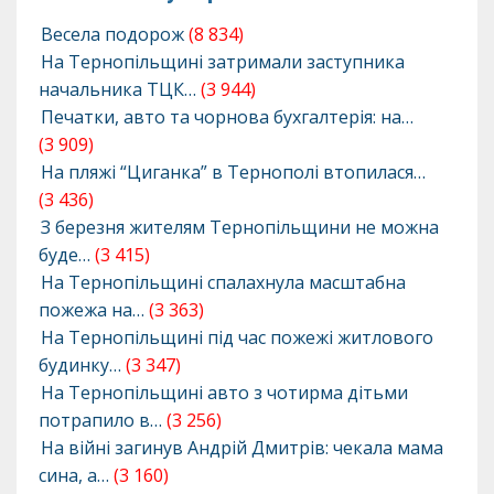
Весела подорож
(8 834)
На Тернопільщині затримали заступника
начальника ТЦК…
(3 944)
Печатки, авто та чорнова бухгалтерія: на…
(3 909)
На пляжі “Циганка” в Тернополі втопилася…
(3 436)
З березня жителям Тернопільщини не можна
буде…
(3 415)
На Тернопільщині спалахнула масштабна
пожежа на…
(3 363)
На Тернопільщині під час пожежі житлового
будинку…
(3 347)
На Тернопільщині авто з чотирма дітьми
потрапило в…
(3 256)
На війні загинув Андрій Дмитрів: чекала мама
сина, а…
(3 160)