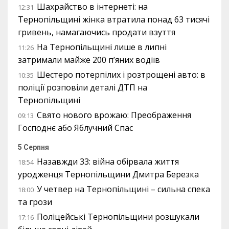
Шахрайство в інтернеті: на
12:31
Тернопільщині жінка втратила понад 63 тисячі
гривень, намагаючись продати взуття
На Тернопільщині лише в липні
11:26
затримали майже 200 п’яних водіїв
Шестеро потерпілих і розтрощені авто: в
10:35
поліції розповіли деталі ДТП на
Тернопільщині
Свято нового врожаю: Преображення
09:13
Господнє або Яблучний Спас
5 Серпня
Назавжди 33: війна обірвала життя
18:54
уродженця Тернопільщини Дмитра Березка
У четвер на Тернопільщині – сильна спека
18:00
та грози
Поліцейські Тернопільщини розшукали
17:16