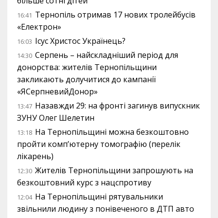
більше сотні дітей
Тернопіль отримав 17 нових тролейбусів
16:41
«Електрон»
Ісус Христос Українець?
16:03
Серпень – найскладніший період для
14:30
донорства: жителів Тернопільщини
закликають долучитися до кампанії
«ЯСерпневийДонор»
Назавжди 29: на фронті загинув випускник
13:47
ЗУНУ Олег Шелетин
На Тернопільщині можна безкоштовно
13:18
пройти комп’ютерну томографію (перелік
лікарень)
Жителів Тернопільщини запрошують на
12:30
безкоштовний курс з нацспротиву
На Тернопільщині рятувальники
12:04
звільнили людину з понівеченого в ДТП авто