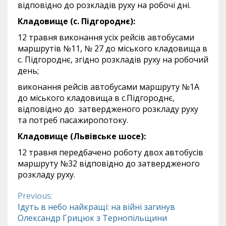
відповідно до розкладів руху на робочі дні.
Кладовище (с. Підгороднє):
12 травня виконання усіх рейсів автобусами
маршрутів №11, № 27 до міського кладовища в
с. Підгороднє, згідно розкладів руху на робочий
день;
виконання рейсів автобусами маршруту №1А
до міського кладовища в с.Підгороднє,
відповідно до затвердженого розкладу руху
та потреб пасажиропотоку.
Кладовище (Львівське шосе):
12 травня передбачено роботу двох автобусів
маршруту №32 відповідно до затвердженого
розкладу руху.
Previous:
Continue
Ідуть в небо найкращі: на війні загинув
Олександр Грицюк з Тернопільщини
Reading