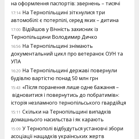
на оформлення паспортів: звернень – тисячі
На Тернопільщині зіткнулися три
17:14
автомобілі: є потерпілі, серед яких – дитина
Відійшов у Вічність захисник із
17:00
Тернопільщини Володимир Дичко
На Тернопільщині знімають
16:56
документальний цикл про ветеранок ОУН та
УПА
На Тернопільщині державі повернули
16:20
будівлю вартістю понад 50 млн грн
«Після поранення лише одне бажання –
15:43
відновитися і повернутись до побратимів»:
історія незламного тернопільського гвардійця
Скільки на Тернопільщині випадків
15:11
домашнього насильства і як карають
У Тернополі відбудуться установчі збори
15:09
асоціації нащадків українських жертв