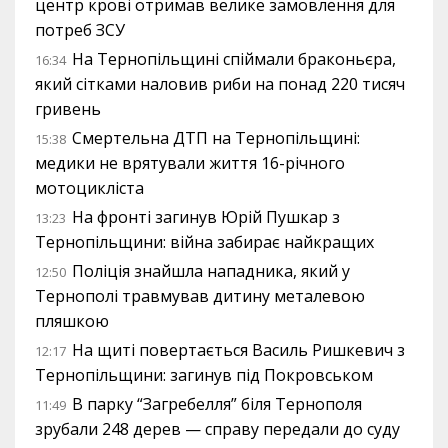
центр крові отримав велике замовлення для
потреб ЗСУ
На Тернопільщині спіймали браконьєра,
16:34
який сітками наловив риби на понад 220 тисяч
гривень
Смертельна ДТП на Тернопільщині:
15:38
медики не врятували життя 16-річного
мотоцикліста
На фронті загинув Юрій Пушкар з
13:23
Тернопільщини: війна забирає найкращих
Поліція знайшла нападника, який у
12:50
Тернополі травмував дитину металевою
пляшкою
На щиті повертається Василь Ришкевич з
12:17
Тернопільщини: загинув під Покровськом
В парку “Загребелля” біля Тернополя
11:49
зрубали 248 дерев — справу передали до суду