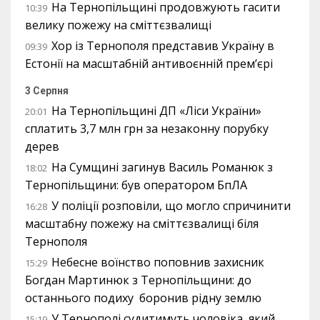
На Тернопільщині продовжують гасити
10:39
велику пожежу на сміттєзвалищі
Хор із Тернополя представив Україну в
09:39
Естонії на масштабній антивоєнній прем’єрі
3 Серпня
На Тернопільщині ДП «Ліси України»
20:01
сплатить 3,7 млн грн за незаконну порубку
дерев
На Сумщині загинув Василь Романюк з
18:02
Тернопільщини: був оператором БпЛА
У поліції розповіли, що могло спричинити
16:28
масштабну пожежу на сміттєзвалищі біля
Тернополя
Небесне воїнство поповнив захисник
15:29
Богдан Мартинюк з Тернопільщини: до
останнього подиху боронив рідну землю
У Тернополі судитимуть чоловіка, який
15:19