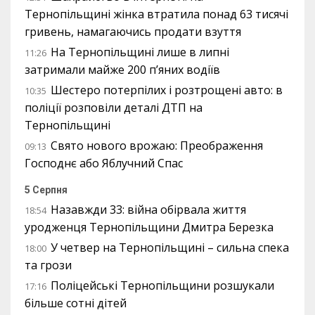
Тернопільщині жінка втратила понад 63 тисячі
гривень, намагаючись продати взуття
На Тернопільщині лише в липні
11:26
затримали майже 200 п’яних водіїв
Шестеро потерпілих і розтрощені авто: в
10:35
поліції розповіли деталі ДТП на
Тернопільщині
Свято нового врожаю: Преображення
09:13
Господнє або Яблучний Спас
5 Серпня
Назавжди 33: війна обірвала життя
18:54
уродженця Тернопільщини Дмитра Березка
У четвер на Тернопільщині – сильна спека
18:00
та грози
Поліцейські Тернопільщини розшукали
17:16
більше сотні дітей