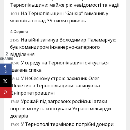
Тернопільщини: майже рік невідомості та надії
На Тернопільщині “банкір” виманив у
10:31
чоловіка понад 35 тисяч гривень
4 Серпня
На війні загинув Володимир Паламарчук:
21:45
був командиром інженерно-саперного
відділення
2
SHARES
У середу на Тернопільщині очікується
18:40
шалена спека
2
У Небесному строю захисник Олег
18:14
Шелетин з Тернопільщини: загинув на
Дніпропетровщині
Урожай під загрозою: російські атаки
17:48
портів можуть коштувати Україні мільярди
доларів
У Тернополі терміново потрібні донори:
17:09