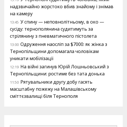
надзвичайно жорстоко вбив знайому і знімав
на камеру
У спину — неповнолітньому, в око —
13:45
сусіду: тернополянина судитимуть за
стрілянину з пневматичного пістолета
Одруження наосліп за $7000: як жінка з
13:00
Тернопільщини допомагала чоловікам
уникати мобілізації
На війні загинув Юрій Лошньовський з
12:19
Тернопільщини: ростиме без тата донька
Рятувальники другу добу гасять
11:50
масштабну пожежу на Малашівському
сміттєзвалищі біля Тернополя