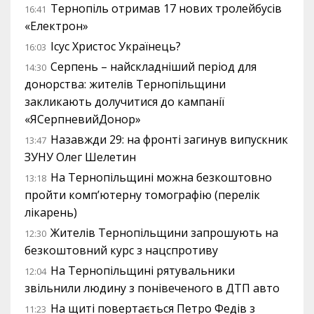
Тернопіль отримав 17 нових тролейбусів
16:41
«Електрон»
Ісус Христос Українець?
16:03
Серпень – найскладніший період для
14:30
донорства: жителів Тернопільщини
закликають долучитися до кампанії
«ЯСерпневийДонор»
Назавжди 29: на фронті загинув випускник
13:47
ЗУНУ Олег Шелетин
На Тернопільщині можна безкоштовно
13:18
пройти комп’ютерну томографію (перелік
лікарень)
Жителів Тернопільщини запрошують на
12:30
безкоштовний курс з нацспротиву
На Тернопільщині рятувальники
12:04
звільнили людину з понівеченого в ДТП авто
На щиті повертається Петро Федів з
11:23