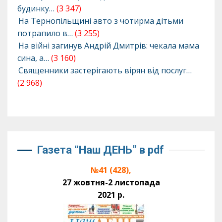
будинку…
(3 347)
На Тернопільщині авто з чотирма дітьми
потрапило в…
(3 255)
На війні загинув Андрій Дмитрів: чекала мама
сина, а…
(3 160)
Священники застерігають вірян від послуг…
(2 968)
Газета “Наш ДЕНЬ” в pdf
№41 (428),
27 жовтня-2 листопада
2021 р.