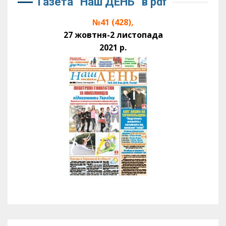
Газета “Наш ДЕНЬ” в pdf
№41 (428),
27 жовтня-2 листопада
2021 р.