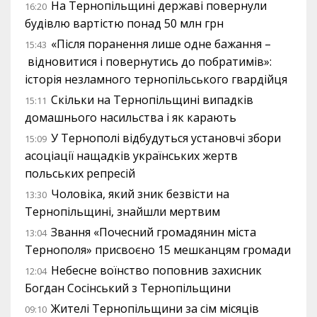
На Тернопільщині державі повернули
16:20
будівлю вартістю понад 50 млн грн
«Після поранення лише одне бажання –
15:43
відновитися і повернутись до побратимів»:
історія незламного тернопільського гвардійця
Скільки на Тернопільщині випадків
15:11
домашнього насильства і як карають
У Тернополі відбудуться установчі збори
15:09
асоціації нащадків українських жертв
польських репресій
Чоловіка, який зник безвісти на
13:30
Тернопільщині, знайшли мертвим
Звання «Почесний громадянин міста
13:04
Тернополя» присвоєно 15 мешканцям громади
Небесне воїнство поповнив захисник
12:04
Богдан Сосінський з Тернопільщини
Жителі Тернопільщини за сім місяців
09:10