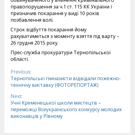
обвинуваченого у вчиненні кримінального
правопорушення за ч.1 ст. 115 КК України і
призначив покарання у виді 10 років
позбавлення волі.
Строк відбуття покарання йому
рахуватиметься з моменту взяття під варту –
26 грудня 2015 року.
Прес-служба прокуратури Тернопільської
області.
Previous:
Continue
Тернопільські гімназисти відвідали пожежно-
технічну виставку (ФОТОРЕПОРТАЖ)
Reading
Next:
Учні Кременецької школи мистецтв –
переможці Всеукраїнського конкурсу молодих
виконавців у Рівному