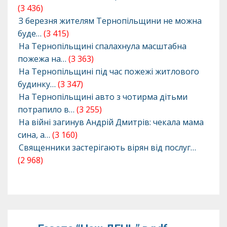
(3 436)
З березня жителям Тернопільщини не можна
буде…
(3 415)
На Тернопільщині спалахнула масштабна
пожежа на…
(3 363)
На Тернопільщині під час пожежі житлового
будинку…
(3 347)
На Тернопільщині авто з чотирма дітьми
потрапило в…
(3 255)
На війні загинув Андрій Дмитрів: чекала мама
сина, а…
(3 160)
Священники застерігають вірян від послуг…
(2 968)