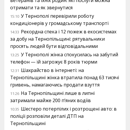
ветеранів та їхніх родин: які послуги можна
отримати та як звернутися
У Тернополі перевірили роботу
15:10
кондиціонерів у громадському транспорті
Рекордна спека і 12 пожеж в екосистемах
14:33
за добу на Тернопільщині: рятувальники
просять людей бути відповідальними
У Тернополі жінка спокусилась на забутий
13:25
телефон — їй загрожує 8 років тюрми
Шахрайство в інтернеті: на
12:31
Тернопільщині жінка втратила понад 63 тисячі
гривень, намагаючись продати взуття
На Тернопільщині лише в липні
11:26
затримали майже 200 п’яних водіїв
Шестеро потерпілих і розтрощені авто: в
10:35
поліції розповіли деталі ДТП на
Тернопільщині