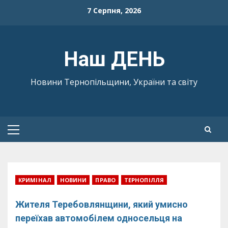
Skip
7 Серпня, 2026
to
content
Наш ДЕНЬ
Новини Тернопільщини, України та світу
Primary
Menu
КРИМІНАЛ
НОВИНИ
ПРАВО
ТЕРНОПІЛЛЯ
Жителя Теребовлянщини, який умисно
переїхав автомобілем односельця на