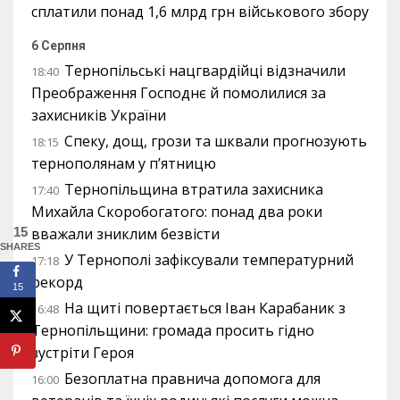
сплатили понад 1,6 млрд грн військового збору
6 Серпня
Тернопільські нацгвардійці відзначили
18:40
Преображення Господнє й помолилися за
захисників України
Спеку, дощ, грози та шквали прогнозують
18:15
тернополянам у п’ятницю
Тернопільщина втратила захисника
17:40
Михайла Скоробогатого: понад два роки
15
вважали зниклим безвісти
SHARES
У Тернополі зафіксували температурний
17:18
рекорд
15
На щиті повертається Іван Карабаник з
16:48
Тернопільщини: громада просить гідно
зустріти Героя
Безоплатна правнича допомога для
16:00