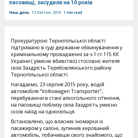
пасовищі, засудили на 10 років
Наш день
12 Квітня, 2019
1 min read
Прокуратурою Тернопільської області
підтримано в суді державне обвинувачення у
кримінальному провадженні за ч.1 ст.115 КК
України ( умисне вбивство) стосовно жителя
села Заздрість Теребовлянського району
Тернопільської області.
Нагадаємо, 23 серпня 2015 року, водій
автомобіля “Volkswagen Тransporter”,
перебуваючи в стані алкогольного сп’яніння,
на пасовищі поблизу села Заздрість умисно
скоїв наїзд на односельця.
Встановлено, що власник іномарки із
пасажиром у салоні, зупинив керований
автомобіль, побачивши свого знайомого, що