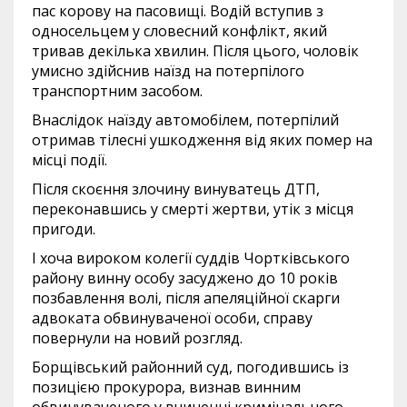
пас корову на пасовищі. Водій вступив з
односельцем у словесний конфлікт, який
тривав декілька хвилин. Після цього, чоловік
умисно здійснив наїзд на потерпілого
транспортним засобом.
Внаслідок наїзду автомобілем, потерпілий
отримав тілесні ушкодження від яких помер на
місці події.
Після скоєння злочину винуватець ДТП,
переконавшись у смерті жертви, утік з місця
пригоди.
І хоча вироком колегії суддів Чортківського
району винну особу засуджено до 10 років
позбавлення волі, після апеляційної скарги
адвоката обвинуваченої особи, справу
повернули на новий розгляд.
Борщівський районний суд, погодившись із
позицією прокурора, визнав винним