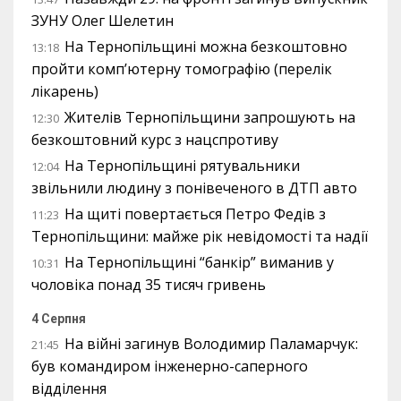
ЗУНУ Олег Шелетин
На Тернопільщині можна безкоштовно
13:18
пройти комп’ютерну томографію (перелік
лікарень)
Жителів Тернопільщини запрошують на
12:30
безкоштовний курс з нацспротиву
На Тернопільщині рятувальники
12:04
звільнили людину з понівеченого в ДТП авто
На щиті повертається Петро Федів з
11:23
Тернопільщини: майже рік невідомості та надії
На Тернопільщині “банкір” виманив у
10:31
чоловіка понад 35 тисяч гривень
4 Серпня
На війні загинув Володимир Паламарчук:
21:45
був командиром інженерно-саперного
відділення