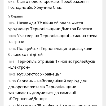
Свято нового врожаю: Преображення
09:13
Господнє або Яблучний Спас
5 Серпня
Назавжди 33: війна обірвала життя
18:54
уродженця Тернопільщини Дмитра Березка
У четвер на Тернопільщині – сильна спека
18:00
та грози
Поліцейські Тернопільщини розшукали
17:16
більше сотні дітей
Тернопіль отримав 17 нових тролейбусів
16:41
«Електрон»
Ісус Христос Українець?
16:03
Серпень – найскладніший період для
14:30
донорства: жителів Тернопільщини
закликають долучитися до кампанії
«ЯСерпневийДонор»
Назавжди 29: на фронті загинув випускник
13:47