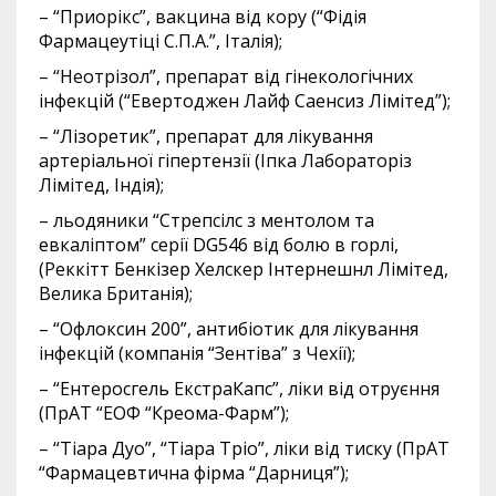
– “Приорікс”, вакцина від кору (“Фідія
Фармацеутіці С.П.А.”, Італія);
– “Неотрізол”, препарат від гінекологічних
інфекцій (“Евертоджен Лайф Саенсиз Лімітед”);
– “Лізоретик”, препарат для лікування
артеріальної гіпертензії (Іпка Лабораторіз
Лімітед, Індія);
– льодяники “Стрепсілс з ментолом та
евкаліптом” серії DG546 від болю в горлі,
(Реккітт Бенкізер Хелскер Інтернешнл Лімітед,
Велика Британія);
– “Офлоксин 200”, антибіотик для лікування
інфекцій (компанія “Зентіва” з Чехії);
– “Ентеросгель ЕкстраКапс”, ліки від отруєння
(ПрАТ “ЕОФ “Креома-Фарм”);
– “Тіара Дуо”, “Тіара Тріо”, ліки від тиску (ПрАТ
“Фармацевтична фірма “Дарниця”);