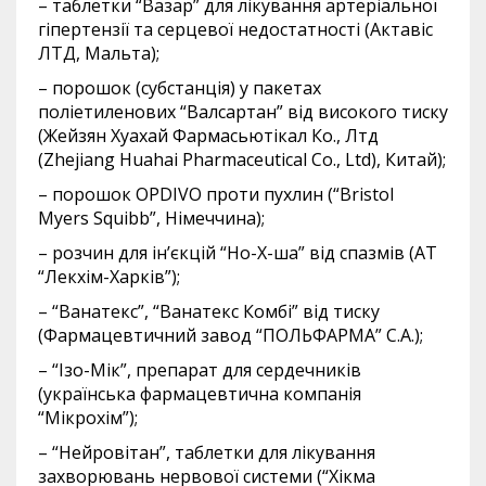
– таблетки “Вазар” для лікування артеріальної
гіпертензії та серцевої недостатності (Актавіс
ЛТД, Мальта);
– порошок (субстанція) у пакетах
поліетиленових “Валсартан” від високого тиску
(Жейзян Хуахай Фармасьютікал Ко., Лтд
(Zhejiang Huahai Pharmaceutical Co., Ltd), Китай);
– порошок OPDIVO проти пухлин (“Bristol
Myers Squibb”, Німеччина);
– розчин для ін’єкцій “Но-Х-ша” від спазмів (АТ
“Лекхім-Харків”);
– “Ванатекс”, “Ванатекс Комбі” від тиску
(Фармацевтичний завод “ПОЛЬФАРМА” С.А.);
– “Ізо-Мік”, препарат для сердечників
(українська фармацевтична компанія
“Мікрохім”);
– “Нейровітан”, таблетки для лікування
захворювань нервової системи (“Хікма