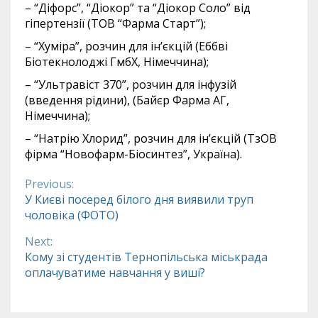
– “Діфорс”, “Діокор” та “Діокор Соло” від
гіпертензії (ТОВ “Фарма Старт”);
– “Хуміра”, розчин для ін’єкцій (Еббві
Біотекнолоджі ГмбХ, Німеччина);
– “Ультравіст 370”, розчин для інфузій
(введення рідини), (Байєр Фарма АГ,
Німеччина);
– “Натрію Хлорид”, розчин для ін’єкцій (ТзОВ
фірма “Новофарм-Біосинтез”, Україна).
Previous:
Continue
У Києві посеред білого дня виявили труп
чоловіка (ФОТО)
Reading
Next:
Кому зі студентів Тернопільська міськрада
оплачуватиме навчання у виші?