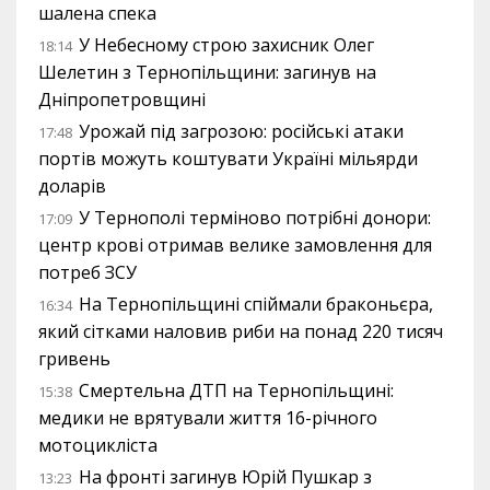
шалена спека
У Небесному строю захисник Олег
18:14
Шелетин з Тернопільщини: загинув на
Дніпропетровщині
Урожай під загрозою: російські атаки
17:48
портів можуть коштувати Україні мільярди
доларів
У Тернополі терміново потрібні донори:
17:09
центр крові отримав велике замовлення для
потреб ЗСУ
На Тернопільщині спіймали браконьєра,
16:34
який сітками наловив риби на понад 220 тисяч
гривень
Смертельна ДТП на Тернопільщині:
15:38
медики не врятували життя 16-річного
мотоцикліста
На фронті загинув Юрій Пушкар з
13:23