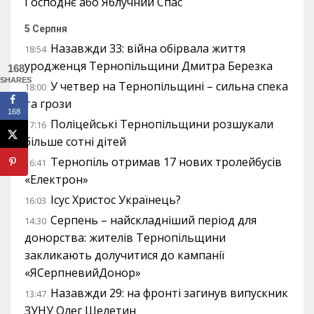
Господнє або Яблучний Спас
5 Серпня
Назавжди 33: війна обірвала життя
18:54
уродженця Тернопільщини Дмитра Березка
168
SHARES
У четвер на Тернопільщині – сильна спека
18:00
та грози
168
Поліцейські Тернопільщини розшукали
17:16
більше сотні дітей
Тернопіль отримав 17 нових тролейбусів
16:41
«Електрон»
Ісус Христос Українець?
16:03
Серпень – найскладніший період для
14:30
донорства: жителів Тернопільщини
закликають долучитися до кампанії
«ЯСерпневийДонор»
Назавжди 29: на фронті загинув випускник
13:47
ЗУНУ Олег Шелетин