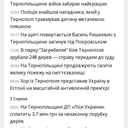
Тернопільщини: війна забирає найкращих
Поліція знайшла нападника, який у
12:50
Тернополі травмував дитину металевою
пляшкою
На щиті повертається Василь Ришкевич з
12:17
Тернопільщини: загинув під Покровськом
В парку “Загребелля” біля Тернополя
11:49
зрубали 248 дерев — справу передали до суду
На Тернопільщині продовжують гасити
10:39
велику пожежу на сміттєзвалищі
Хор із Тернополя представив Україну в
09:39
Естонії на масштабній антивоєнній прем’єрі
3 Серпня
На Тернопільщині ДП «Ліси України»
20:01
сплатить 3,7 млн грн за незаконну порубку
дерев