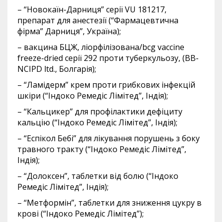
– “Новокаїн-Дарниця” серії VU 181217,
препарат для анестезії (“Фармацевтична
фірма” Дарниця”, Україна);
– вакцина БЦЖ, ліорфілізована/bcg vaccine
freeze-dried серії 292 проти туберкульозу, (BB-
NCIPD ltd., Болгарія);
– “Ламідерм” крем проти грибкових інфекцій
шкіри (“Індоко Ремедіс Лімітед”, Індія);
– “Кальцикер” для профілактики дефіциту
кальцію (“Індоко Ремедіс Лімітед”, Індія);
– “Еспікол Бебі” для лікування порушень з боку
травного тракту (“Індоко Ремедіс Лімітед”,
Індія);
– “Долоксен”, таблетки від болю (“Індоко
Ремедіс Лімітед”, Індія);
– “Метформін”, таблетки для зниження цукру в
крові (“Індоко Ремедіс Лімітед”);