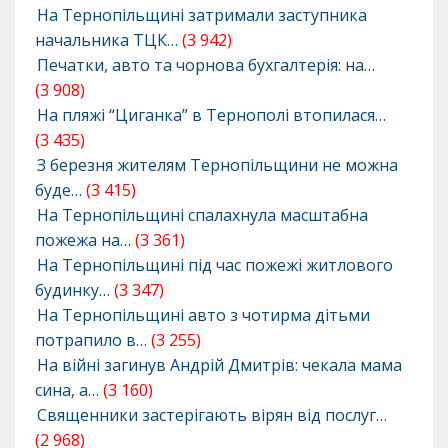
На Тернопільщині затримали заступника
начальника ТЦК…
(3 942)
Печатки, авто та чорнова бухгалтерія: на…
(3 908)
На пляжі “Циганка” в Тернополі втопилася…
(3 435)
З березня жителям Тернопільщини не можна
буде…
(3 415)
На Тернопільщині спалахнула масштабна
пожежа на…
(3 361)
На Тернопільщині під час пожежі житлового
будинку…
(3 347)
На Тернопільщині авто з чотирма дітьми
потрапило в…
(3 255)
На війні загинув Андрій Дмитрів: чекала мама
сина, а…
(3 160)
Священники застерігають вірян від послуг…
(2 968)