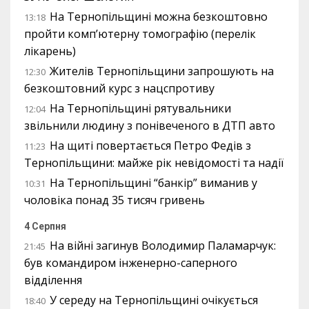
На Тернопільщині можна безкоштовно
13:18
пройти комп’ютерну томографію (перелік
лікарень)
Жителів Тернопільщини запрошують на
12:30
безкоштовний курс з нацспротиву
На Тернопільщині рятувальники
12:04
звільнили людину з понівеченого в ДТП авто
На щиті повертається Петро Федів з
11:23
Тернопільщини: майже рік невідомості та надії
На Тернопільщині “банкір” виманив у
10:31
чоловіка понад 35 тисяч гривень
4 Серпня
На війні загинув Володимир Паламарчук:
21:45
був командиром інженерно-саперного
відділення
У середу на Тернопільщині очікується
18:40