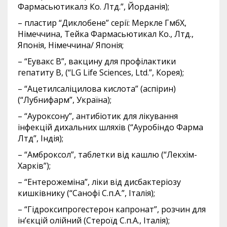
Фармасьютикалз Ко. Лтд.”, Йорданія);
– пластир “Диклобене” серії: Меркле ГмбХ,
Німеччина, Тейка Фармасьютикал Ко., Лтд.,
Японія, Німеччина/ Японія;
– “Еувакс В”, вакцину для профілактики
гепатиту В, (“LG Life Sciences, Ltd.”, Корея);
– “Ацетилсаліцилова кислота” (аспірин)
(“Лубнифарм”, Україна);
– “Ауроксону”, антибіотик для лікування
інфекцій дихальних шляхів (“Ауробіндо Фарма
Лтд”, Індія);
– “Амброксол”, таблетки від кашлю (“Лекхім-
Харків”);
– “Ентерожеміна”, ліки від дисбактеріозу
кишківнику (“Санофі С.п.A.”, Італія);
– “Гідроксипрогестерон капронат”, розчин для
ін’єкцій олійний (Стероїд C.п.А., Італія);