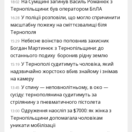
На Сумщині загинув Василь Романюк з
18:02
Тернопільщини: був оператором БпЛА
У поліції розповіли, що могло спричинити
16:28
масштабну пожежу на сміттєзвалищі біля
Тернополя
Небесне воїнство поповнив захисник
15:29
Богдан Мартинюк з Тернопільщини: до
останнього подиху боронив рідну землю
У Тернополі судитимуть чоловіка, який
15:19
надзвичайно жорстоко вбив знайому і знімав
на камеру
У спину — неповнолітньому, в око —
13:45
сусіду: тернополянина судитимуть за
стрілянину з пневматичного пістолета
Одруження наосліп за $7000: як жінка з
13:00
Тернопільщини допомагала чоловікам
уникати мобілізації