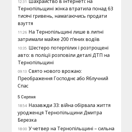
Шахрайство в інтернеті: на
12:31
Тернопільщині жінка втратила понад 63
тисячі гривень, намагаючись продати
взуття
На Тернопільщині лише в липні
11:26
затримали майже 200 п’яних водіїв
Шестеро потерпілих і розтрощені
10:35
авто: в поліції розповіли деталі ДТП на
Тернопільщині
Свято нового врожаю:
09:13
Преображення Господнє або Яблучний
Спас
5 Серпня
Назавжди 33: війна обірвала життя
18:54
уродженця Тернопільщини Дмитра
Березка
У четвер на Тернопільщині – сильна
18:00