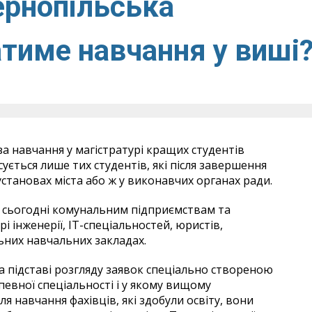
ернопільська
тиме навчання у виші
а навчання у магістратурі кращих студентів
ується лише тих студентів, які після завершення
тановах міста або ж у виконавчих органах ради.
а, сьогодні комунальним підприємствам та
і інженерії, ІТ-спеціальностей, юристів,
ьних навчальних закладах.
а підставі розгляду заявок спеціально створеною
 певної спеціальності і у якому вищому
я навчання фахівців, які здобули освіту, вони