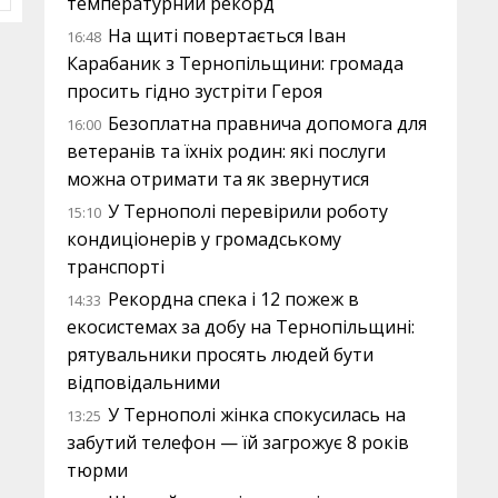
температурний рекорд
На щиті повертається Іван
16:48
Карабаник з Тернопільщини: громада
просить гідно зустріти Героя
Безоплатна правнича допомога для
16:00
ветеранів та їхніх родин: які послуги
можна отримати та як звернутися
У Тернополі перевірили роботу
15:10
кондиціонерів у громадському
транспорті
Рекордна спека і 12 пожеж в
14:33
екосистемах за добу на Тернопільщині:
рятувальники просять людей бути
відповідальними
У Тернополі жінка спокусилась на
13:25
забутий телефон — їй загрожує 8 років
тюрми