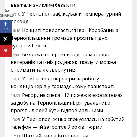
вважали зниклим безвісти
52
У Тернополі зафіксували температурний
17:18
SHARES
рекорд
На щиті повертається Іван Карабаник з
52
16:48
Тернопільщини: громада просить гідно
зустріти Героя
Безоплатна правнича допомога для
16:00
ветеранів та їхніх родин: які послуги можна
отримати та як звернутися
У Тернополі перевірили роботу
15:10
кондиціонерів у громадському транспорті
Рекордна спека і 12 пожеж в екосистемах
14:33
за добу на Тернопільщині: рятувальники
просять людей бути відповідальними
У Тернополі жінка спокусилась на забутий
13:25
телефон — їй загрожує 8 років тюрми
Шахрайство в інтернеті: на
12:31