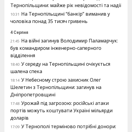
Тернопільщини: майже рік невідомості та надії
На Тернопільщині “банкір” виманив у
10:31
чоловіка понад 35 тисяч гривень
4 Серпня
На війні загинув Володимир Паламарчук:
21:45
був командиром інженерно-саперного
відділення
У середу на Тернопільщині очікується
18:40
шалена спека
У Небесному строю захисник Олег
18:14
Шелетин з Тернопільщини: загинув на
Дніпропетровщині
Урожай під загрозою: російські атаки
17:48
портів можуть коштувати Україні мільярди
доларів
У Тернополі терміново потрібні донори:
17:09