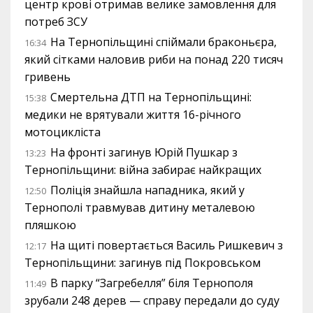
центр крові отримав велике замовлення для
потреб ЗСУ
На Тернопільщині спіймали браконьєра,
16:34
який сітками наловив риби на понад 220 тисяч
гривень
Смертельна ДТП на Тернопільщині:
15:38
медики не врятували життя 16-річного
мотоцикліста
На фронті загинув Юрій Пушкар з
13:23
Тернопільщини: війна забирає найкращих
Поліція знайшла нападника, який у
12:50
Тернополі травмував дитину металевою
пляшкою
На щиті повертається Василь Ришкевич з
12:17
Тернопільщини: загинув під Покровськом
В парку “Загребелля” біля Тернополя
11:49
зрубали 248 дерев — справу передали до суду