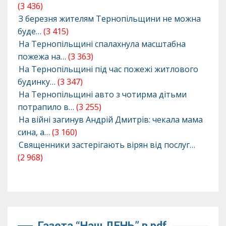
(3 436)
З березня жителям Тернопільщини не можна
буде…
(3 415)
На Тернопільщині спалахнула масштабна
пожежа на…
(3 363)
На Тернопільщині під час пожежі житлового
будинку…
(3 347)
На Тернопільщині авто з чотирма дітьми
потрапило в…
(3 255)
На війні загинув Андрій Дмитрів: чекала мама
сина, а…
(3 160)
Священники застерігають вірян від послуг…
(2 968)
Газета “Наш ДЕНЬ” в pdf