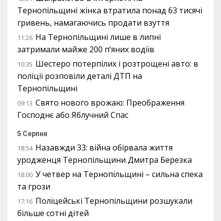
Тернопільщині жінка втратила понад 63 тисячі
гривень, намагаючись продати взуття
На Тернопільщині лише в липні
11:26
затримали майже 200 п’яних водіїв
Шестеро потерпілих і розтрощені авто: в
10:35
поліції розповіли деталі ДТП на
Тернопільщині
Свято нового врожаю: Преображення
09:13
Господнє або Яблучний Спас
5 Серпня
Назавжди 33: війна обірвала життя
18:54
уродженця Тернопільщини Дмитра Березка
У четвер на Тернопільщині – сильна спека
18:00
та грози
Поліцейські Тернопільщини розшукали
17:16
більше сотні дітей