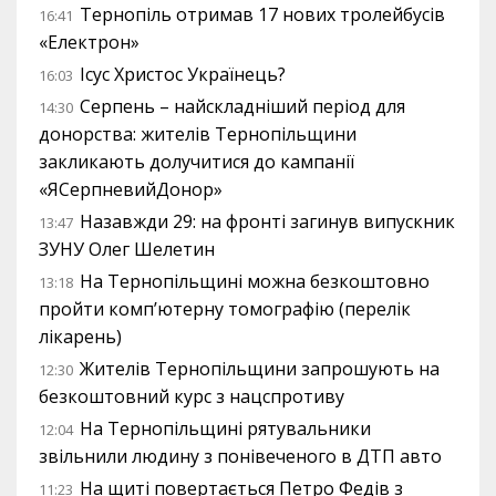
Тернопіль отримав 17 нових тролейбусів
16:41
«Електрон»
Ісус Христос Українець?
16:03
Серпень – найскладніший період для
14:30
донорства: жителів Тернопільщини
закликають долучитися до кампанії
«ЯСерпневийДонор»
Назавжди 29: на фронті загинув випускник
13:47
ЗУНУ Олег Шелетин
На Тернопільщині можна безкоштовно
13:18
пройти комп’ютерну томографію (перелік
лікарень)
Жителів Тернопільщини запрошують на
12:30
безкоштовний курс з нацспротиву
На Тернопільщині рятувальники
12:04
звільнили людину з понівеченого в ДТП авто
На щиті повертається Петро Федів з
11:23