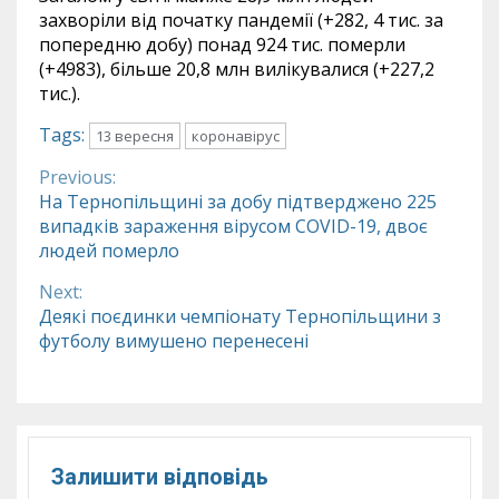
захворіли від початку пандемії (+282, 4 тис. за
попередню добу) понад 924 тис. померли
(+4983), більше 20,8 млн вилікувалися (+227,2
тис.).
Tags:
13 вересня
коронавірус
Previous:
Continue
На Тернопільщині за добу підтверджено 225
випадків зараження вірусом COVID-19, двоє
Reading
людей померло
Next:
Деякі поєдинки чемпіонату Тернопільщини з
футболу вимушено перенесені
Залишити відповідь