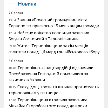
Новини
7 Серпня
Звання «Почесний громадянин міста
13:04
Тернополя» присвоєно 15 мешканцям громади
Небесне воїнство поповнив захисник
12:04
Богдан Сосінський з Тернопільщини
Жителі Тернопільщини за сім місяців
09:10
сплатили понад 1,6 млрд грн військового збору
6 Серпня
Тернопільські нацгвардійці відзначили
18:40
Преображення Господнє й помолилися за
захисників України
Спеку, дощ, грози та шквали прогнозують
18:15
тернополянам у п’ятницю
Тернопільщина втратила захисника
17:40
Михайла Скоробогатого: понад два роки