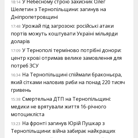
У Небесному строю захисник Олег
18:14
Шелетин з Тернопільщини: загинув на
Дніпропетровщині
Урожай під загрозою: російські атаки
17:48
портів можуть коштувати Україні мільярди
доларів
У Тернополі терміново потрібні донори:
17:09
центр крові отримав велике замовлення для
потреб ЗСУ
На Тернопільщині спіймали браконьєра,
16:34
який сітками наловив риби на понад 220 тисяч
гривень
Смертельна ДТП на Тернопільщині:
15:38
медики не врятували життя 16-річного
мотоцикліста
На фронті загинув Юрій Пушкар з
13:23
Тернопільщини: війна забирає найкращих