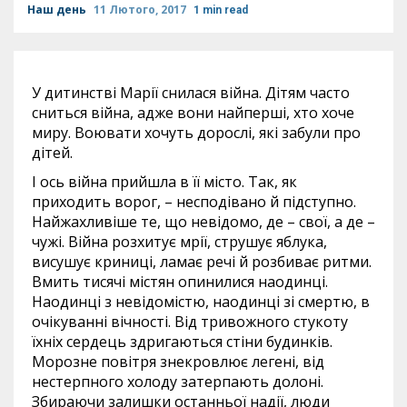
Наш день
11 Лютого, 2017
1 min read
У дитинстві Марії снилася війна. Дітям часто
сниться війна, адже вони найперші, хто хоче
миру. Воювати хочуть дорослі, які забули про
дітей.
І ось війна прийшла в її місто. Так, як
приходить ворог, – несподівано й підступно.
Найжахливіше те, що невідомо, де – свої, а де –
чужі. Війна розхитує мрії, струшує яблука,
висушує криниці, ламає речі й розбиває ритми.
Вмить тисячі містян опинилися наодинці.
Наодинці з невідомістю, наодинці зі смертю, в
очікуванні вічності. Від тривожного стукоту
їхніх сердець здригаються стіни будинків.
Морозне повітря знекровлює легені, від
нестерпного холоду затерпають долоні.
Збираючи залишки останньої надії, люди