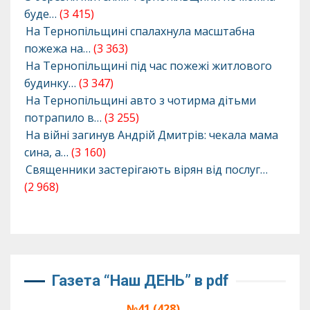
буде…
(3 415)
На Тернопільщині спалахнула масштабна
пожежа на…
(3 363)
На Тернопільщині під час пожежі житлового
будинку…
(3 347)
На Тернопільщині авто з чотирма дітьми
потрапило в…
(3 255)
На війні загинув Андрій Дмитрів: чекала мама
сина, а…
(3 160)
Священники застерігають вірян від послуг…
(2 968)
Газета “Наш ДЕНЬ” в pdf
№41 (428),