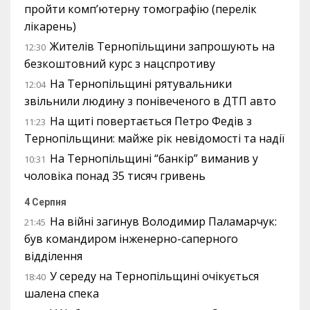
пройти комп’ютерну томографію (перелік
лікарень)
Жителів Тернопільщини запрошують на
12:30
безкоштовний курс з нацспротиву
На Тернопільщині рятувальники
12:04
звільнили людину з понівеченого в ДТП авто
На щиті повертається Петро Федів з
11:23
Тернопільщини: майже рік невідомості та надії
На Тернопільщині “банкір” виманив у
10:31
чоловіка понад 35 тисяч гривень
4 Серпня
На війні загинув Володимир Паламарчук:
21:45
був командиром інженерно-саперного
відділення
У середу на Тернопільщині очікується
18:40
шалена спека