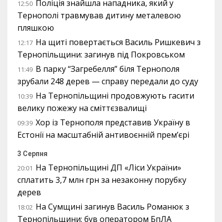
Поліція знайшла нападника, який у
12:50
Тернополі травмував дитину металевою
пляшкою
На щиті повертається Василь Ришкевич з
12:17
Тернопільщини: загинув під Покровськом
В парку “Загребелля” біля Тернополя
11:49
зрубали 248 дерев — справу передали до суду
На Тернопільщині продовжують гасити
10:39
велику пожежу на сміттєзвалищі
Хор із Тернополя представив Україну в
09:39
Естонії на масштабній антивоєнній прем’єрі
3 Серпня
На Тернопільщині ДП «Ліси України»
20:01
сплатить 3,7 млн грн за незаконну порубку
дерев
На Сумщині загинув Василь Романюк з
18:02
Тернопільщини: був оператором БпЛА