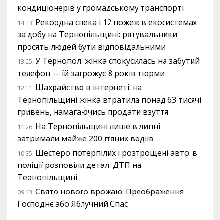
кондиціонерів у громадському транспорті
Рекордна спека і 12 пожеж в екосистемах
14:33
за добу на Тернопільщині: рятувальники
просять людей бути відповідальними
У Тернополі жінка спокусилась на забутий
13:25
телефон — їй загрожує 8 років тюрми
Шахрайство в інтернеті: на
12:31
Тернопільщині жінка втратила понад 63 тисячі
гривень, намагаючись продати взуття
На Тернопільщині лише в липні
11:26
затримали майже 200 п’яних водіїв
Шестеро потерпілих і розтрощені авто: в
10:35
поліції розповіли деталі ДТП на
Тернопільщині
Свято нового врожаю: Преображення
09:13
Господнє або Яблучний Спас