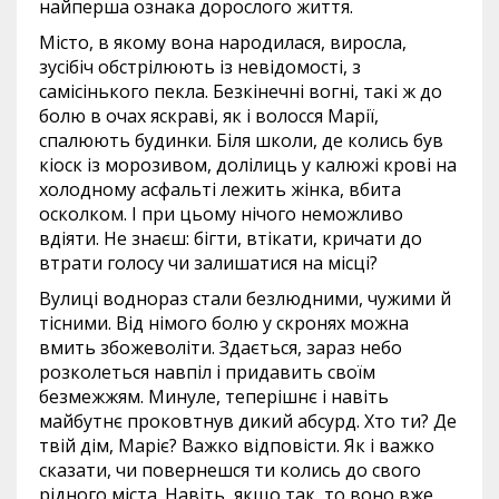
найперша ознака дорослого життя.
Місто, в якому вона народилася, виросла,
зусібіч обстрілюють із невідомості, з
самісінького пекла. Безкінечні вогні, такі ж до
болю в очах яскраві, як і волосся Марії,
спалюють будинки. Біля школи, де колись був
кіоск із морозивом, долілиць у калюжі крові на
холодному асфальті лежить жінка, вбита
осколком. І при цьому нічого неможливо
вдіяти. Не знаєш: бігти, втікати, кричати до
втрати голосу чи залишатися на місці?
Вулиці воднораз стали безлюдними, чужими й
тісними. Від німого болю у скронях можна
вмить збожеволіти. Здається, зараз небо
розколеться навпіл і придавить своїм
безмежжям. Минуле, теперішнє і навіть
майбутнє проковтнув дикий абсурд. Хто ти? Де
твій дім, Маріє? Важко відповісти. Як і важко
сказати, чи повернешся ти колись до свого
рідного міста. Навіть, якщо так, то воно вже