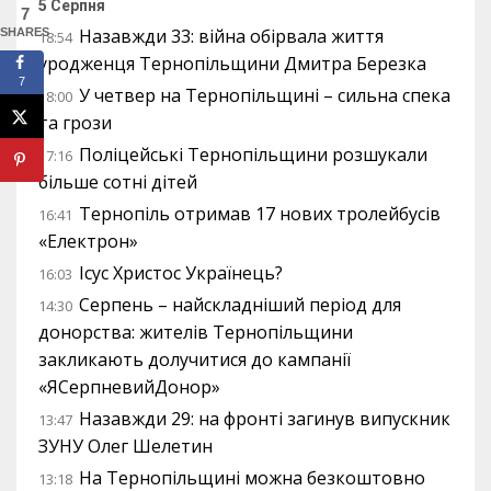
5 Серпня
7
Назавжди 33: війна обірвала життя
SHARES
18:54
уродженця Тернопільщини Дмитра Березка
7
У четвер на Тернопільщині – сильна спека
18:00
та грози
Поліцейські Тернопільщини розшукали
17:16
більше сотні дітей
Тернопіль отримав 17 нових тролейбусів
16:41
«Електрон»
Ісус Христос Українець?
16:03
Серпень – найскладніший період для
14:30
донорства: жителів Тернопільщини
закликають долучитися до кампанії
«ЯСерпневийДонор»
Назавжди 29: на фронті загинув випускник
13:47
ЗУНУ Олег Шелетин
На Тернопільщині можна безкоштовно
13:18