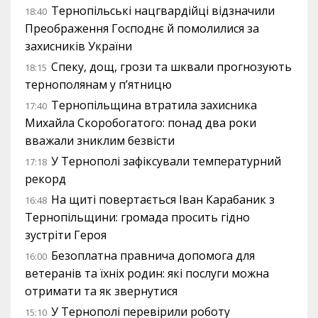
Тернопільські нацгвардійці відзначили
18:40
Преображення Господнє й помолилися за
захисників України
Спеку, дощ, грози та шквали прогнозують
18:15
тернополянам у п’ятницю
Тернопільщина втратила захисника
17:40
Михайла Скоробогатого: понад два роки
вважали зниклим безвісти
У Тернополі зафіксували температурний
17:18
рекорд
На щиті повертається Іван Карабаник з
16:48
Тернопільщини: громада просить гідно
зустріти Героя
Безоплатна правнича допомога для
16:00
ветеранів та їхніх родин: які послуги можна
отримати та як звернутися
У Тернополі перевірили роботу
15:10