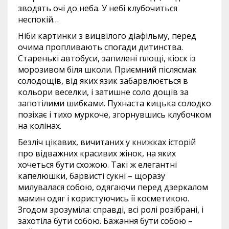
зводять очі до неба. У небі клубочиться
неспокій…
Ніби картинки з вицвілого діафільму, перед
очима пропливають спогади дитинства.
Старенькі автобуси, запилені площі, кіоск із
морозивом біля школи. Приємний післясмак
солодощів, від яких язик забарвлюється в
кольори веселки, і затишне соло дощів за
запотілими шибками. Пухнаста кицька солодко
позіхає і тихо муркоче, згорнувшись клубочком
на колінах.
Безліч цікавих, вичитаних у книжках історій
про відважних красивих жінок, на яких
хочеться бути схожою. Такі ж елегантні
капелюшки, барвисті сукні – щоразу
милувалася собою, одягаючи перед дзеркалом
мамин одяг і користуючись її косметикою.
Згодом зрозуміла: справді, всі ролі розібрані, і
захотіла бути собою. Бажання бути собою –