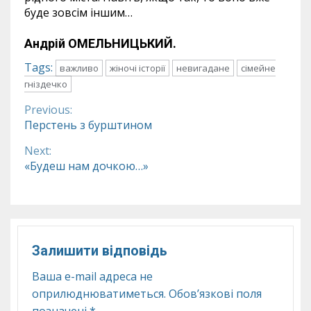
буде зовсім іншим…
Андрій ОМЕЛЬНИЦЬКИЙ.
Tags:
важливо
жіночі історії
невигадане
сімейне
гніздечко
Previous:
Continue
Перстень з бурштином
Reading
Next:
«Будеш нам дочкою…»
Залишити відповідь
Ваша e-mail адреса не
оприлюднюватиметься.
Обов’язкові поля