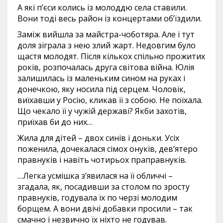
А які п’єси колись із молоддю села ставили.
Вони тоді весь район із концертами об’їздили.
Заміж вийшла за майстра-чоботяра. Але і тут
доля зіграла з нею злий жарт. Недовгим було
щастя молодят. Після кількох спільно прожитих
років, розпочалась друга світова війна. Юлія
залишилась із маленьким сином на руках і
донечкою, яку носила під серцем. Чоловік,
виїхавши у Росію, кликав її з собою. Не поїхала.
Що чекало її у чужій державі? Якби захотів,
приїхав би до них…
Жила для дітей – двох синів і доньки. Усіх
поженила, дочекалася сімох онуків, дев’ятеро
правнуків і навіть чотирьох праправнуків.
…Легка усмішка з’явилася на її обличчі –
згадала, як, посадивши за столом по зросту
правнуків, годувала їх по черзі молодим
борщем. А вони двічі добавки просили – так
смачно і незвично їх ніхто не годував.