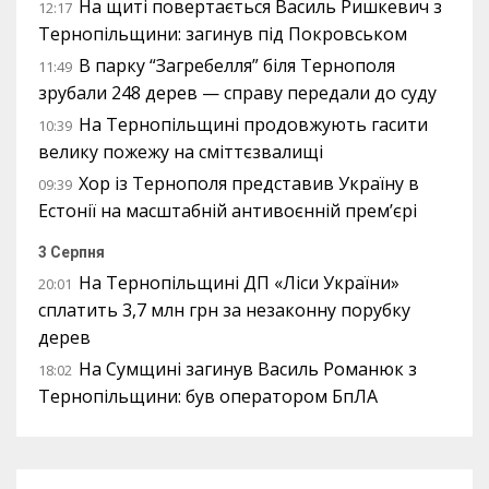
На щиті повертається Василь Ришкевич з
12:17
Тернопільщини: загинув під Покровськом
В парку “Загребелля” біля Тернополя
11:49
зрубали 248 дерев — справу передали до суду
На Тернопільщині продовжують гасити
10:39
велику пожежу на сміттєзвалищі
Хор із Тернополя представив Україну в
09:39
Естонії на масштабній антивоєнній прем’єрі
3 Серпня
На Тернопільщині ДП «Ліси України»
20:01
сплатить 3,7 млн грн за незаконну порубку
дерев
На Сумщині загинув Василь Романюк з
18:02
Тернопільщини: був оператором БпЛА