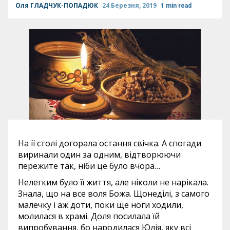
Оля ГЛАДЧУК-ПОПАДЮК
24 Березня, 2019
1 min read
На її столі догорала остання свічка. А спогади
виринали один за одним, відтворюючи
пережите так, ніби це було вчора…
Нелегким було її життя, але ніколи не нарікала.
Знала, що на все воля Божа. Щонеділі, з самого
малечку і аж доти, поки ще ноги ходили,
молилася в храмі. Доля посилала їй
випробування, бо народилася Юлія, яку всі