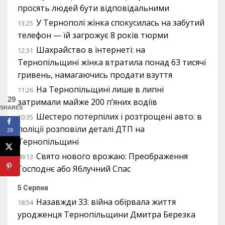
просять людей бути відповідальними
У Тернополі жінка спокусилась на забутий
13:25
телефон — їй загрожує 8 років тюрми
Шахрайство в інтернеті: на
12:31
Тернопільщині жінка втратила понад 63 тисячі
гривень, намагаючись продати взуття
На Тернопільщині лише в липні
11:26
29
затримали майже 200 п’яних водіїв
SHARES
Шестеро потерпілих і розтрощені авто: в
10:35
поліції розповіли деталі ДТП на
29
Тернопільщині
Свято нового врожаю: Преображення
09:13
Господнє або Яблучний Спас
5 Серпня
Назавжди 33: війна обірвала життя
18:54
уродженця Тернопільщини Дмитра Березка