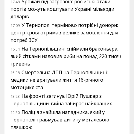
Урожай під загрозою: російські атаки
17:48
портів можуть коштувати Україні мільярди
доларів
У Тернополі терміново потрібні донори:
17:09
центр крові отримав велике замовлення для
потреб ЗСУ
На Тернопільщині спіймали браконьєра,
16:34
який сітками наловив риби на понад 220 тисяч
гривень
Смертельна ДТП на Тернопільщині:
15:38
медики не врятували життя 16-річного
мотоцикліста
На фронті загинув Юрій Пушкар з
13:23
Тернопільщини: війна забирає найкращих
Поліція знайшла нападника, який у
12:50
Тернополі травмував дитину металевою
пляшкою