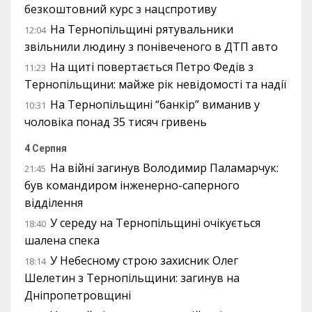
безкоштовний курс з нацспротиву
На Тернопільщині рятувальники
12:04
звільнили людину з понівеченого в ДТП авто
На щиті повертається Петро Федів з
11:23
Тернопільщини: майже рік невідомості та надії
На Тернопільщині “банкір” виманив у
10:31
чоловіка понад 35 тисяч гривень
4 Серпня
На війні загинув Володимир Паламарчук:
21:45
був командиром інженерно-саперного
відділення
У середу на Тернопільщині очікується
18:40
шалена спека
У Небесному строю захисник Олег
18:14
Шелетин з Тернопільщини: загинув на
Дніпропетровщині