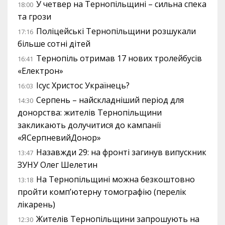
У четвер на Тернопільщині – сильна спека
18:00
та грози
Поліцейські Тернопільщини розшукали
17:16
більше сотні дітей
Тернопіль отримав 17 нових тролейбусів
16:41
«Електрон»
Ісус Христос Українець?
16:03
Серпень – найскладніший період для
14:30
донорства: жителів Тернопільщини
закликають долучитися до кампанії
«ЯСерпневийДонор»
Назавжди 29: на фронті загинув випускник
13:47
ЗУНУ Олег Шелетин
На Тернопільщині можна безкоштовно
13:18
пройти комп’ютерну томографію (перелік
лікарень)
Жителів Тернопільщини запрошують на
12:30