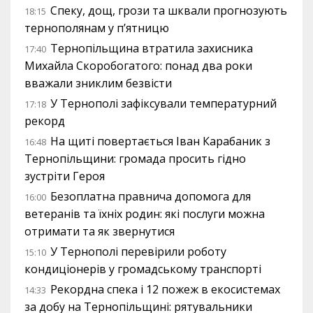
Спеку, дощ, грози та шквали прогнозують
18:15
тернополянам у п’ятницю
Тернопільщина втратила захисника
17:40
Михайла Скоробогатого: понад два роки
вважали зниклим безвісти
У Тернополі зафіксували температурний
17:18
рекорд
На щиті повертається Іван Карабаник з
16:48
Тернопільщини: громада просить гідно
зустріти Героя
Безоплатна правнича допомога для
16:00
ветеранів та їхніх родин: які послуги можна
отримати та як звернутися
У Тернополі перевірили роботу
15:10
кондиціонерів у громадському транспорті
Рекордна спека і 12 пожеж в екосистемах
14:33
за добу на Тернопільщині: рятувальники