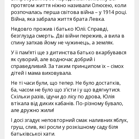
протягом життя ніжно називали Олюсею, коли
розпочалась перша світова війна – у 1914 році.
Війна, яка забрала життя брата Левка.
Недовго прожив і батько Юлії. Справді,
безглузда смерть. Дві війни пережив, а вила в
спину запхав йому не чужинець, а земляк.
У її пам’яті ще з дитинства батько вкарбувався
як суворий, але водночас добрий і
справедливий. За таким принципом їх – сімох
дітей і мама виховувала.
Не ті часи були, що тепер. Не було достатків,
ба, часом не було що з’їсти і у що вдягнутися.
Скільки разів, ідучи до лісу по дрова, Юлія
втікала від диких кабанів. По-різному бувало,
але дружно жили!
І досі згадує неповторний смак наливних яблук,
груш, слив, які росли у розкішному саду біля
батьківської хати.