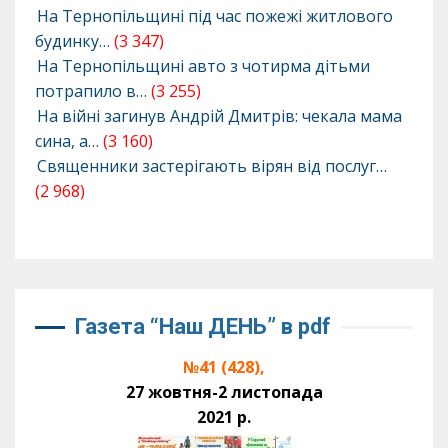
На Тернопільщині під час пожежі житлового
будинку…
(3 347)
На Тернопільщині авто з чотирма дітьми
потрапило в…
(3 255)
На війні загинув Андрій Дмитрів: чекала мама
сина, а…
(3 160)
Священники застерігають вірян від послуг…
(2 968)
Газета “Наш ДЕНЬ” в pdf
№41 (428),
27 жовтня-2 листопада
2021 р.