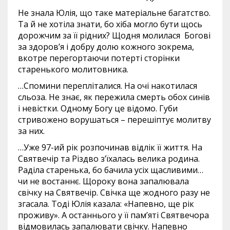
Не знала Юлія, що таке матеріальне багатство.
Та й не хотіла знати, бо хіба могло бути щось
дорожчим за її рідних? Щодня молилася Богові
за здоров’я і добру долю кожного зокрема,
вкотре перегортаючи потерті сторінки
старенького молитовника.
…Спомини перепліталися. На очі накотилася
сльоза. Не знає, як пережила смерть обох синів
і невістки. Одному Богу це відомо. Губи
стривожено ворушаться – перешіптує молитву
за них.
…Уже 97-ий рік розпочинав відлік її життя. На
Святвечір та Різдво з’їхалась велика родина.
Раділа старенька, бо бачила усіх щасливими…
чи не востаннє. Щороку вона запалювала
свічку на Святвечір. Свічка ще жодного разу не
згасала. Тоді Юлія казала: «Напевно, ще рік
проживу». А останнього у її пам’яті Святвечора
відмовилась запалювати свічку. Напевно