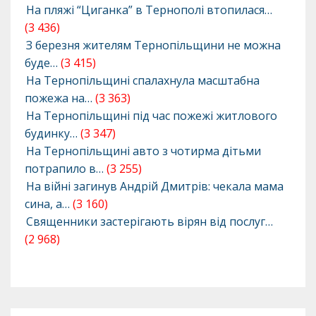
На пляжі “Циганка” в Тернополі втопилася…
(3 436)
З березня жителям Тернопільщини не можна
буде…
(3 415)
На Тернопільщині спалахнула масштабна
пожежа на…
(3 363)
На Тернопільщині під час пожежі житлового
будинку…
(3 347)
На Тернопільщині авто з чотирма дітьми
потрапило в…
(3 255)
На війні загинув Андрій Дмитрів: чекала мама
сина, а…
(3 160)
Священники застерігають вірян від послуг…
(2 968)