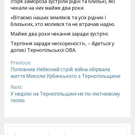
Ігоря Замороза зустріли рідні та близькі, які
чекали на них майже два роки.
«Вітаємо наших земляків та усіх рідних і
близьких, хто молився та не втрачав надію.
Майже два роки чекання заради зустрічі.
Терпіння заради нескореності», – йдеться у
дописі Тернопільської ОВА.
Previous:
Continue
Поповнив Небесний стрій: війна обірвала
життя Миколи Урбанського з Тернопільщини
Reading
Next:
У неділю на Тернопільщині не по-лютневому
тепло