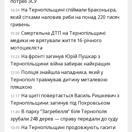
потреб ЗСУ
На Тернопільщині спіймали браконьєра,
16:34
який сітками наловив риби на понад 220 тисяч
гривень
Смертельна ДТП на Тернопільщині:
15:38
медики не врятували життя 16-річного
мотоцикліста
На фронті загинув Юрій Пушкар з
13:23
Тернопільщини: війна забирає найкращих
Поліція знайшла нападника, який у
12:50
Тернополі травмував дитину металевою
пляшкою
На щиті повертається Василь Ришкевич з
12:17
Тернопільщини: загинув під Покровськом
В парку “Загребелля” біля Тернополя
11:49
зрубали 248 дерев — справу передали до суду
На Тернопільщині продовжують гасити
10:39