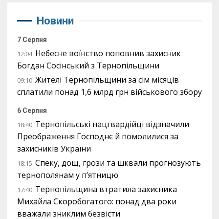
Новини
7 Серпня
Небесне воїнство поповнив захисник
12:04
Богдан Сосінський з Тернопільщини
Жителі Тернопільщини за сім місяців
09:10
сплатили понад 1,6 млрд грн військового збору
6 Серпня
Тернопільські нацгвардійці відзначили
18:40
Преображення Господнє й помолилися за
захисників України
Спеку, дощ, грози та шквали прогнозують
18:15
тернополянам у п’ятницю
Тернопільщина втратила захисника
17:40
Михайла Скоробогатого: понад два роки
вважали зниклим безвісти