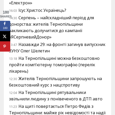
«Електрон»
Ісус Христос Українець?
16:03
180
SHARES
Серпень – найскладніший період для
14:30
донорства: жителів Тернопільщини
180
закликають долучитися до кампанії
«ЯСерпневийДонор»
Назавжди 29: на фронті загинув випускник
13:47
ЗУНУ Олег Шелетин
На Тернопільщині можна безкоштовно
13:18
пройти комп’ютерну томографію (перелік
лікарень)
Жителів Тернопільщини запрошують на
12:30
безкоштовний курс з нацспротиву
На Тернопільщині рятувальники
12:04
звільнили людину з понівеченого в ДТП авто
На щиті повертається Петро Федів з
11:23
Тернопільщини: майже рік невідомості та надії