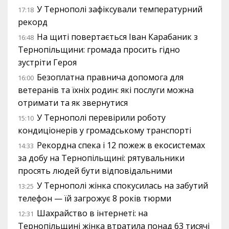
У Тернополі зафіксували температурний
17:18
рекорд
На щиті повертається Іван Карабаник з
16:48
Тернопільщини: громада просить гідно
зустріти Героя
Безоплатна правнича допомога для
16:00
ветеранів та їхніх родин: які послуги можна
отримати та як звернутися
У Тернополі перевірили роботу
15:10
кондиціонерів у громадському транспорті
Рекордна спека і 12 пожеж в екосистемах
14:33
за добу на Тернопільщині: рятувальники
просять людей бути відповідальними
У Тернополі жінка спокусилась на забутий
13:25
телефон — їй загрожує 8 років тюрми
Шахрайство в інтернеті: на
12:31
Тернопільщині жінка втратила понад 63 тисячі