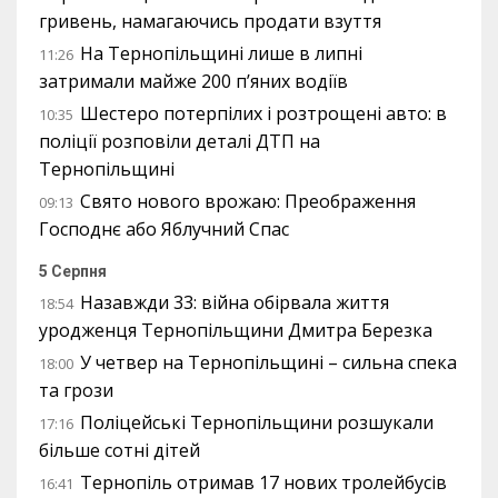
гривень, намагаючись продати взуття
На Тернопільщині лише в липні
11:26
затримали майже 200 п’яних водіїв
Шестеро потерпілих і розтрощені авто: в
10:35
поліції розповіли деталі ДТП на
Тернопільщині
Свято нового врожаю: Преображення
09:13
Господнє або Яблучний Спас
5 Серпня
Назавжди 33: війна обірвала життя
18:54
уродженця Тернопільщини Дмитра Березка
У четвер на Тернопільщині – сильна спека
18:00
та грози
Поліцейські Тернопільщини розшукали
17:16
більше сотні дітей
Тернопіль отримав 17 нових тролейбусів
16:41