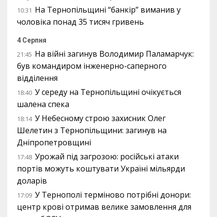
На Тернопільщині “банкір” виманив у
10:31
чоловіка понад 35 тисяч гривень
4 Серпня
На війні загинув Володимир Паламарчук:
21:45
був командиром інженерно-саперного
відділення
У середу на Тернопільщині очікується
18:40
шалена спека
У Небесному строю захисник Олег
18:14
Шелетин з Тернопільщини: загинув на
Дніпропетровщині
Урожай під загрозою: російські атаки
17:48
портів можуть коштувати Україні мільярди
доларів
У Тернополі терміново потрібні донори:
17:09
центр крові отримав велике замовлення для