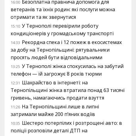
Безоплатна правнича допомога для
16:00
ветеранів та їхніх родин: які послуги можна
отримати та як звернутися
У Тернополі перевірили роботу
15:10
кондиціонерів у громадському транспорті
Рекордна спека і 12 пожеж в екосистемах
14:33
за добу на Тернопільщині: рятувальники
просять людей бути відповідальними
У Тернополі жінка спокусилась на забутий
13:25
телефон — їй загрожує 8 років тюрми
Шахрайство в інтернеті: на
12:31
Тернопільщині жінка втратила понад 63 тисячі
гривень, намагаючись продати взуття
На Тернопільщині лише в липні
11:26
затримали майже 200 п’яних водіїв
Шестеро потерпілих і розтрощені авто: в
10:35
поліції розповіли деталі ДТП на