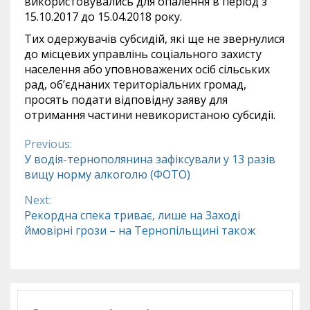
використовувались для опалення в період з
15.10.2017 до 15.04.2018 року.
Тих одержувачів субсидій, які ще не звернулися
до місцевих управлінь соціального захисту
населення або уповноважених осіб сільських
рад, об’єднаних територіальних громад,
просять подати відповідну заяву для
отримання частини невикористаною субсидії.
Previous:
Continue
У водія-тернополянина зафіксували у 13 разів
вищу норму алкоголю (ФОТО)
Reading
Next:
Рекордна спека триває, лише на Заході
ймовірні грози – на Тернопільщині також