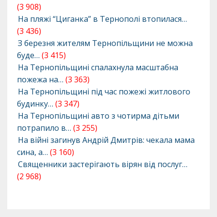
(3 908)
На пляжі “Циганка” в Тернополі втопилася…
(3 436)
З березня жителям Тернопільщини не можна
буде…
(3 415)
На Тернопільщині спалахнула масштабна
пожежа на…
(3 363)
На Тернопільщині під час пожежі житлового
будинку…
(3 347)
На Тернопільщині авто з чотирма дітьми
потрапило в…
(3 255)
На війні загинув Андрій Дмитрів: чекала мама
сина, а…
(3 160)
Священники застерігають вірян від послуг…
(2 968)