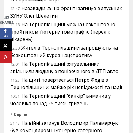
Назавжди 29: на фронті загинув випускник
13:47
ЗУНУ Олег Шелетин
43
SHARES
На Тернопільщині можна безкоштовно
13:18
пройти комп’ютерну томографію (перелік
43
лікарень)
Жителів Тернопільщини запрошують на
12:30
безкоштовний курс з нацспротиву
На Тернопільщині рятувальники
12:04
звільнили людину з понівеченого в ДТП авто
На щиті повертається Петро Федів з
11:23
Тернопільщини: майже рік невідомості та надії
На Тернопільщині “банкір” виманив у
10:31
чоловіка понад 35 тисяч гривень
4 Серпня
На війні загинув Володимир Паламарчук:
21:45
був командиром інженерно-саперного