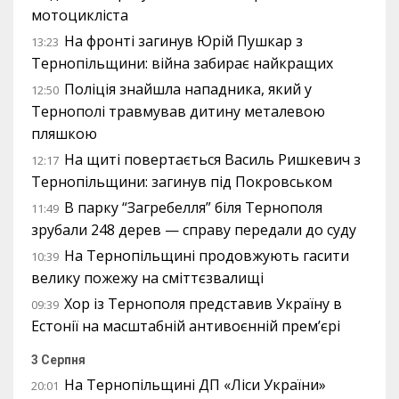
мотоцикліста
На фронті загинув Юрій Пушкар з
13:23
Тернопільщини: війна забирає найкращих
Поліція знайшла нападника, який у
12:50
Тернополі травмував дитину металевою
пляшкою
На щиті повертається Василь Ришкевич з
12:17
Тернопільщини: загинув під Покровськом
В парку “Загребелля” біля Тернополя
11:49
зрубали 248 дерев — справу передали до суду
На Тернопільщині продовжують гасити
10:39
велику пожежу на сміттєзвалищі
Хор із Тернополя представив Україну в
09:39
Естонії на масштабній антивоєнній прем’єрі
3 Серпня
На Тернопільщині ДП «Ліси України»
20:01