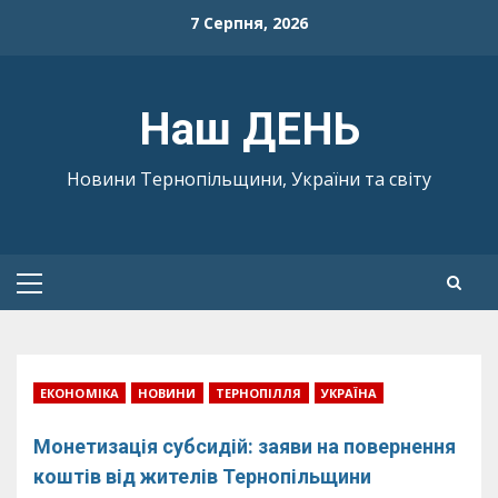
Skip
7 Серпня, 2026
to
content
Наш ДЕНЬ
Новини Тернопільщини, України та світу
Primary
Menu
ЕКОНОМІКА
НОВИНИ
ТЕРНОПІЛЛЯ
УКРАЇНА
Монетизація субсидій: заяви на повернення
коштів від жителів Тернопільщини