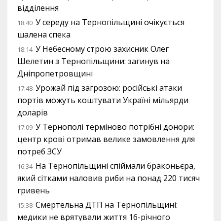
відділення
У середу на Тернопільщині очікується
18:40
шалена спека
У Небесному строю захисник Олег
18:14
Шелетин з Тернопільщини: загинув на
Дніпропетровщині
Урожай під загрозою: російські атаки
17:48
портів можуть коштувати Україні мільярди
доларів
У Тернополі терміново потрібні донори:
17:09
центр крові отримав велике замовлення для
потреб ЗСУ
На Тернопільщині спіймали браконьєра,
16:34
який сітками наловив риби на понад 220 тисяч
гривень
Смертельна ДТП на Тернопільщині:
15:38
медики не врятували життя 16-річного