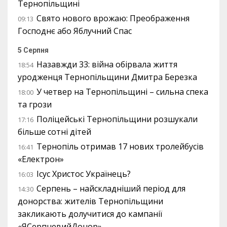
Тернопільщині
Свято нового врожаю: Преображення
09:13
Господнє або Яблучний Спас
5 Серпня
Назавжди 33: війна обірвала життя
18:54
уродженця Тернопільщини Дмитра Березка
У четвер на Тернопільщині – сильна спека
18:00
та грози
Поліцейські Тернопільщини розшукали
17:16
більше сотні дітей
Тернопіль отримав 17 нових тролейбусів
16:41
«Електрон»
Ісус Христос Українець?
16:03
Серпень – найскладніший період для
14:30
донорства: жителів Тернопільщини
закликають долучитися до кампанії
«ЯСерпневийДонор»