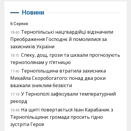
Новини
6 Серпня
Тернопільські нацгвардійці відзначили
18:40
Преображення Господнє й помолилися за
захисників України
Спеку, дощ, грози та шквали прогнозують
18:15
тернополянам у п’ятницю
Тернопільщина втратила захисника
17:40
Михайла Скоробогатого: понад два роки
вважали зниклим безвісти
У Тернополі зафіксували температурний
17:18
рекорд
На щиті повертається Іван Карабаник з
16:48
Тернопільщини: громада просить гідно
зустріти Героя