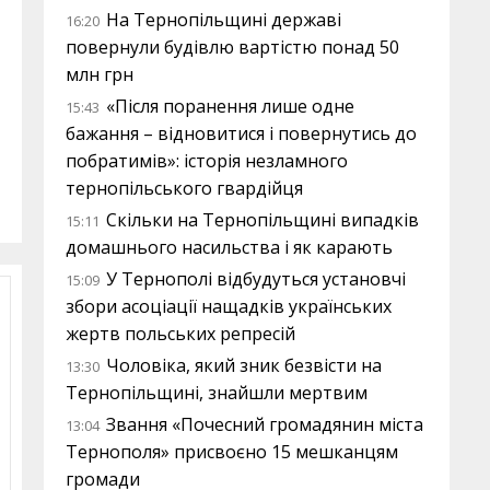
На Тернопільщині державі
16:20
повернули будівлю вартістю понад 50
млн грн
«Після поранення лише одне
15:43
бажання – відновитися і повернутись до
побратимів»: історія незламного
тернопільського гвардійця
Скільки на Тернопільщині випадків
15:11
домашнього насильства і як карають
У Тернополі відбудуться установчі
15:09
збори асоціації нащадків українських
жертв польських репресій
Чоловіка, який зник безвісти на
13:30
Тернопільщині, знайшли мертвим
Звання «Почесний громадянин міста
13:04
Тернополя» присвоєно 15 мешканцям
громади