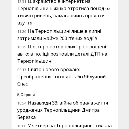
Шахрайство в інтернеті: на
12:31
Тернопільщині жінка втратила понад 63
тисячі гривень, намагаючись продати
взуття
На Тернопільщині лише в липні
11:26
затримали майже 200 п’яних водіїв
Шестеро потерпілих і розтрощені
10:35
авто: в поліції розповіли деталі ДТП на
Тернопільщині
Свято нового врожаю:
09:13
Преображення Господнє або Яблучний
Спас
5 Серпня
Назавжди 33: війна обірвала життя
18:54
уродженця Тернопільщини Дмитра
Березка
У четвер на Тернопільщині – сильна
18:00