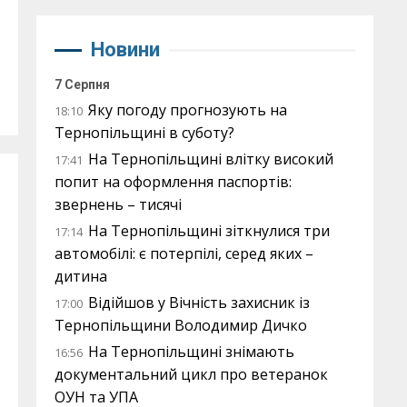
Новини
7 Серпня
Яку погоду прогнозують на
18:10
Тернопільщині в суботу?
На Тернопільщині влітку високий
17:41
попит на оформлення паспортів:
звернень – тисячі
На Тернопільщині зіткнулися три
17:14
автомобілі: є потерпілі, серед яких –
дитина
Відійшов у Вічність захисник із
17:00
Тернопільщини Володимир Дичко
На Тернопільщині знімають
16:56
документальний цикл про ветеранок
ОУН та УПА