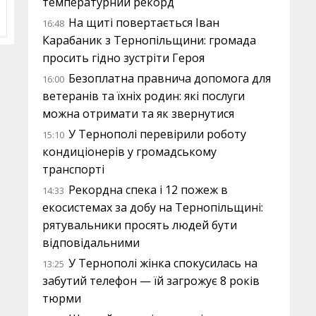
температурний рекорд
На щиті повертається Іван
16:48
Карабаник з Тернопільщини: громада
просить гідно зустріти Героя
Безоплатна правнича допомога для
16:00
ветеранів та їхніх родин: які послуги
можна отримати та як звернутися
У Тернополі перевірили роботу
15:10
кондиціонерів у громадському
транспорті
Рекордна спека і 12 пожеж в
14:33
екосистемах за добу на Тернопільщині:
рятувальники просять людей бути
відповідальними
У Тернополі жінка спокусилась на
13:25
забутий телефон — їй загрожує 8 років
тюрми