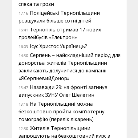
спека та грози
Поліцейські Тернопільщини
17:16
розшукали більше сотні дітей
Тернопіль отримав 17 нових
16:41
тролейбусів «Електрон»
Ісус Христос Українець?
16:03
Серпень – найскладніший період для
14:30
донорства: жителів Тернопільщини
закликають долучитися до кампанії
«ЯСерпневийДонор»
Назавжди 29: на фронті загинув
13:47
випускник ЗУНУ Олег Шелетин
На Тернопільщині можна
13:18
безкоштовно пройти комп’ютерну
томографію (перелік лікарень)
Жителів Тернопільщини
12:30
запрошують на безкоштовний курс з