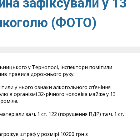
ина зафіксували у 13
алкоголю (ФОТО)
ельницького у Тернополі, інспектори помітили
ушив правила дорожнього руху.
ітили у нього ознаки алкогольного сп’яніння.
лю в організмі 32-річного чоловіка майже у 13
роміле.
еріали за ч. 1 ст. 122 (порушення ПДР) та ч. 1 ст.
загрожує штраф у розмірі 10200 грн з