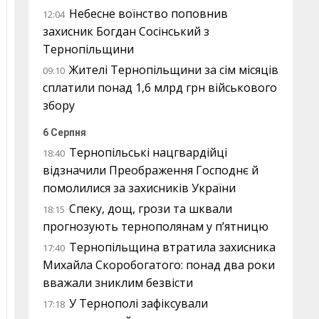
Небесне воїнство поповнив
12:04
захисник Богдан Сосінський з
Тернопільщини
Жителі Тернопільщини за сім місяців
09:10
сплатили понад 1,6 млрд грн військового
збору
6 Серпня
Тернопільські нацгвардійці
18:40
відзначили Преображення Господнє й
помолилися за захисників України
Спеку, дощ, грози та шквали
18:15
прогнозують тернополянам у п’ятницю
Тернопільщина втратила захисника
17:40
Михайла Скоробогатого: понад два роки
вважали зниклим безвісти
У Тернополі зафіксували
17:18