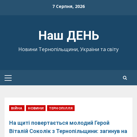
Skip
7 Серпня, 2026
to
content
Наш ДЕНЬ
Новини Тернопільщини, України та світу
Primary
Menu
ВІЙНА
НОВИНИ
ТЕРНОПІЛЛЯ
На щиті повертається молодий Герой
Віталій Соколік з Тернопільщини: загинув на