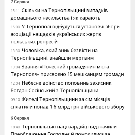
7 Серпня
Скільки на Тернопільщині випадків
15:11
домашнього насильства і як карають
У Тернополі відбудуться установчі збори
15:09
асоціації нащадків українських жертв
польських репресій
Чоловіка, який зник безвісти на
13:30
Тернопільщині, знайшли мертвим
Звання «Почесний громадянин міста
13:04
Тернополя» присвоєно 15 мешканцям громади
Небесне воїнство поповнив захисник
12:04
Богдан Сосінський з Тернопільщини
Жителі Тернопільщини за сім місяців
09:10
сплатили понад 1,6 млрд грн військового збору
6 Серпня
Тернопільські нацгвардійці відзначили
18:40
Преображення Господнє й помолилися за