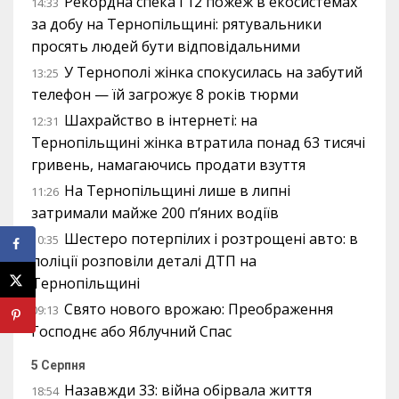
Рекордна спека і 12 пожеж в екосистемах
14:33
за добу на Тернопільщині: рятувальники
просять людей бути відповідальними
У Тернополі жінка спокусилась на забутий
13:25
телефон — їй загрожує 8 років тюрми
Шахрайство в інтернеті: на
12:31
Тернопільщині жінка втратила понад 63 тисячі
гривень, намагаючись продати взуття
На Тернопільщині лише в липні
11:26
затримали майже 200 п’яних водіїв
Шестеро потерпілих і розтрощені авто: в
10:35
поліції розповіли деталі ДТП на
Тернопільщині
Свято нового врожаю: Преображення
09:13
Господнє або Яблучний Спас
5 Серпня
Назавжди 33: війна обірвала життя
18:54