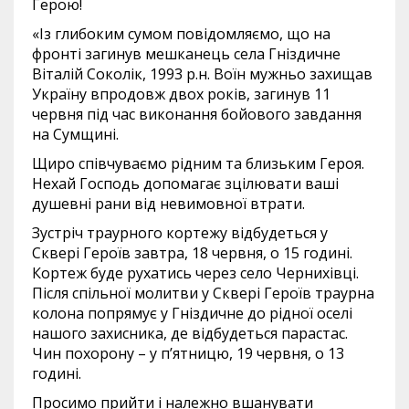
Герою!
«Із глибоким сумом повідомляємо, що на
фронті загинув мешканець села Гніздичне
Віталій Соколік, 1993 р.н. Воїн мужньо захищав
Україну впродовж двох років, загинув 11
червня під час виконання бойового завдання
на Сумщині.
Щиро співчуваємо рідним та близьким Героя.
Нехай Господь допомагає зцілювати ваші
душевні рани від невимовної втрати.
Зустріч траурного кортежу відбудеться у
Сквері Героїв завтра, 18 червня, о 15 годині.
Кортеж буде рухатись через село Чернихівці.
Після спільної молитви у Сквері Героїв траурна
колона попрямує у Гніздичне до рідної оселі
нашого захисника, де відбудеться парастас.
Чин похорону – у п’ятницю, 19 червня, о 13
годині.
Просимо прийти і належно вшанувати