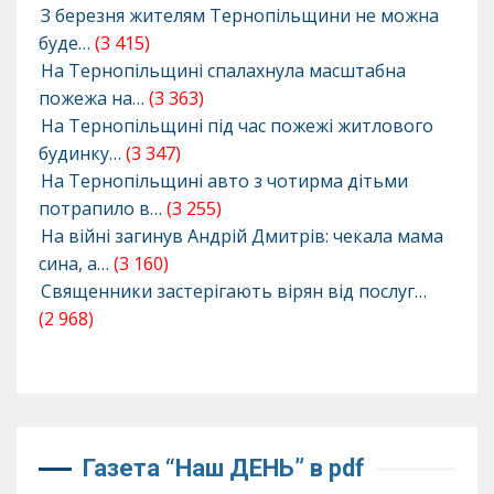
З березня жителям Тернопільщини не можна
буде…
(3 415)
На Тернопільщині спалахнула масштабна
пожежа на…
(3 363)
На Тернопільщині під час пожежі житлового
будинку…
(3 347)
На Тернопільщині авто з чотирма дітьми
потрапило в…
(3 255)
На війні загинув Андрій Дмитрів: чекала мама
сина, а…
(3 160)
Священники застерігають вірян від послуг…
(2 968)
Газета “Наш ДЕНЬ” в pdf