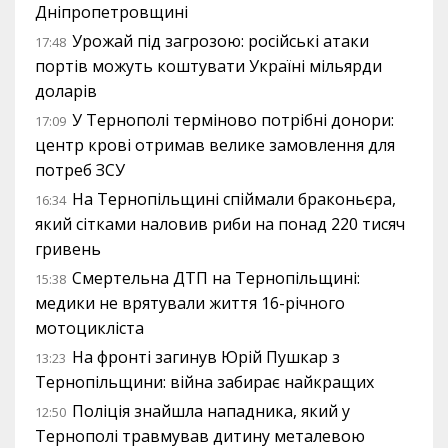
Дніпропетровщині
Урожай під загрозою: російські атаки
17:48
портів можуть коштувати Україні мільярди
доларів
У Тернополі терміново потрібні донори:
17:09
центр крові отримав велике замовлення для
потреб ЗСУ
На Тернопільщині спіймали браконьєра,
16:34
який сітками наловив риби на понад 220 тисяч
гривень
Смертельна ДТП на Тернопільщині:
15:38
медики не врятували життя 16-річного
мотоцикліста
На фронті загинув Юрій Пушкар з
13:23
Тернопільщини: війна забирає найкращих
Поліція знайшла нападника, який у
12:50
Тернополі травмував дитину металевою