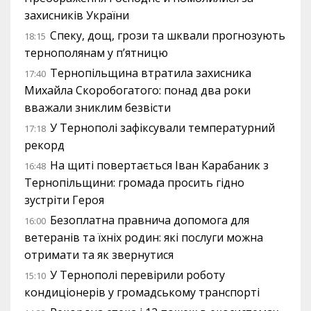
захисників України
Спеку, дощ, грози та шквали прогнозують
18:15
тернополянам у п’ятницю
Тернопільщина втратила захисника
17:40
Михайла Скоробогатого: понад два роки
вважали зниклим безвісти
У Тернополі зафіксували температурний
17:18
рекорд
На щиті повертається Іван Карабаник з
16:48
Тернопільщини: громада просить гідно
зустріти Героя
Безоплатна правнича допомога для
16:00
ветеранів та їхніх родин: які послуги можна
отримати та як звернутися
У Тернополі перевірили роботу
15:10
кондиціонерів у громадському транспорті