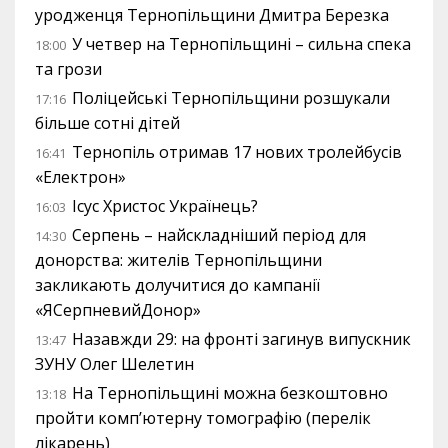
уродженця Тернопільщини Дмитра Березка
У четвер на Тернопільщині – сильна спека
18:00
та грози
Поліцейські Тернопільщини розшукали
17:16
більше сотні дітей
Тернопіль отримав 17 нових тролейбусів
16:41
«Електрон»
Ісус Христос Українець?
16:03
Серпень – найскладніший період для
14:30
донорства: жителів Тернопільщини
закликають долучитися до кампанії
«ЯСерпневийДонор»
Назавжди 29: на фронті загинув випускник
13:47
ЗУНУ Олег Шелетин
На Тернопільщині можна безкоштовно
13:18
пройти комп’ютерну томографію (перелік
лікарень)