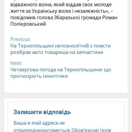
відважного воїна, який віддав своє молоде
життя за Українську волю і незалежність», –
повідомив голова Збаразької громади Роман
Полікровський.
Previous:
Continue
На Тернопільщині неповнолітній з помсти
розібрав авто товариша на запчастини
Reading
Next:
Четвергова погода на Тернопільщини: що
прогнозують синоптики
Залишити відповідь
Ваша e-mail адреса не
оприлюднюватиметься.
Обов’язкові поля