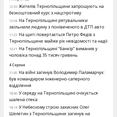
Жителів Тернопільщини запрошують на
12:30
безкоштовний курс з нацспротиву
На Тернопільщині рятувальники
12:04
звільнили людину з понівеченого в ДТП авто
На щиті повертається Петро Федів з
11:23
Тернопільщини: майже рік невідомості та надії
На Тернопільщині “банкір” виманив у
10:31
чоловіка понад 35 тисяч гривень
4 Серпня
На війні загинув Володимир Паламарчук:
21:45
був командиром інженерно-саперного
відділення
У середу на Тернопільщині очікується
18:40
шалена спека
У Небесному строю захисник Олег
18:14
Шелетин з Тернопільщини: загинув на