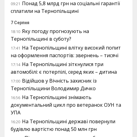
Понад 5,8 млрд грн на соціальні гарантії
09:21
сплатили на Тернопільщині
7 Серпня
Яку погоду прогнозують на
18:10
Тернопільщині в суботу?
На Тернопільщині влітку високий попит
17:41
на оформлення паспортів: звернень – тисячі
На Тернопільщині зіткнулися три
17:14
автомобілі: є потерпілі, серед яких – дитина
Відійшов у Вічність захисник із
17:00
Тернопільщини Володимир Дичко
На Тернопільщині знімають
16:56
документальний цикл про ветеранок ОУН та
УПА
На Тернопільщині державі повернули
16:20
будівлю вартістю понад 50 млн грн