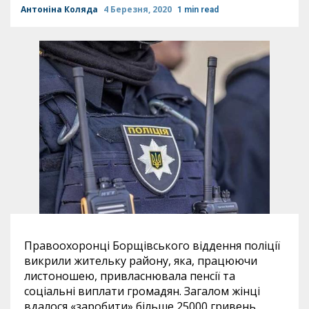
Антоніна Коляда
4 Березня, 2020
1 min read
Правоохоронці Борщівського віддення поліції
викрили жительку району, яка, працюючи
листоношею, привласнювала пенсії та
соціальні виплати громадян. Загалом жінці
вдалося «заробити» більше 25000 гривень.