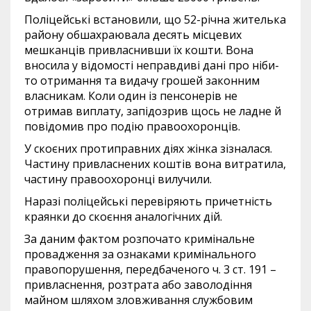
Поліцейські встановили, що 52-річна жителька
району обшахраювала десять місцевих
мешканців привласнивши їх кошти. Вона
вносила у відомості неправдиві дані про ніби-
то отримання та видачу грошей законним
власникам. Коли один із пенсонерів не
отримав виплату, запідозрив щось не ладне й
повідомив про подію правоохоронців.
У скоєних протиправних діях жінка зізналася.
Частину привласнених коштів вона витратила,
частину правоохоронці вилучили.
Наразі поліцейські перевіряють причетність
краянки до скоєння аналогічних дій.
За даним фактом розпочато кримінальне
провадження за ознаками кримінального
правопорушення, передбаченого ч. 3 ст. 191 –
привласнення, розтрата або заволодіння
майном шляхом зловживання службовим