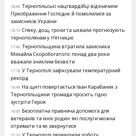
Тернопільські нацгвардійці відзначили
18:40
Преображення Господнє й помолилися за
захисників України
Спеку, дощ, грози та шквали прогнозують
18:15
тернополянам у п’ятницю
Тернопільщина втратила захисника
17:40
Михайла Скоробогатого: понад два роки
вважали зниклим безвісти
У Тернополі зафіксували температурний
17:18
рекорд
На щиті повертається Іван Карабаник з
16:48
Тернопільщини: громада просить гідно
зустріти Героя
Безоплатна правнича допомога для
16:00
ветеранів та їхніх родин: які послуги можна
отримати та як звернутися
У Тернополі перевірили роботу
15:10