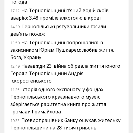
погода
На Тернопільщині п’яний водій скоїв
17:12
аварію: 3,48 проміле алкоголю в крові
Тернопільські рятувальники гасили
14:39
дев’ять пожеж
На Тернопільщині попрощалися із
13:50
захисником Юрієм Пушкарем: любив життя,
Бога, Україну
Назавжди 23: війна обірвала життя юного
12:49
Героя з Тернопільщини Андрія
Іскоростенського
Історія одного експонату: у фондах
11:35
Тернопільського краєзнавчого музею
зберігається раритетна книга про життя
громади Гримайлова
Псевдопрацівник банку ошукав жительку
10:33
Тернопільщини на 28 тисяч гривень