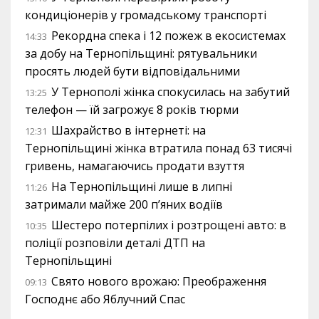
кондиціонерів у громадському транспорті
Рекордна спека і 12 пожеж в екосистемах
14:33
за добу на Тернопільщині: рятувальники
просять людей бути відповідальними
У Тернополі жінка спокусилась на забутий
13:25
телефон — їй загрожує 8 років тюрми
Шахрайство в інтернеті: на
12:31
Тернопільщині жінка втратила понад 63 тисячі
гривень, намагаючись продати взуття
На Тернопільщині лише в липні
11:26
затримали майже 200 п’яних водіїв
Шестеро потерпілих і розтрощені авто: в
10:35
поліції розповіли деталі ДТП на
Тернопільщині
Свято нового врожаю: Преображення
09:13
Господнє або Яблучний Спас