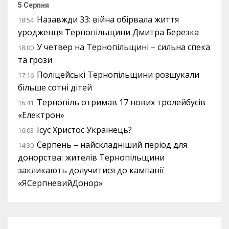
5 Серпня
Назавжди 33: війна обірвала життя
18:54
уродженця Тернопільщини Дмитра Березка
У четвер на Тернопільщині – сильна спека
18:00
та грози
Поліцейські Тернопільщини розшукали
17:16
більше сотні дітей
Тернопіль отримав 17 нових тролейбусів
16:41
«Електрон»
Ісус Христос Українець?
16:03
Серпень – найскладніший період для
14:30
донорства: жителів Тернопільщини
закликають долучитися до кампанії
«ЯСерпневийДонор»