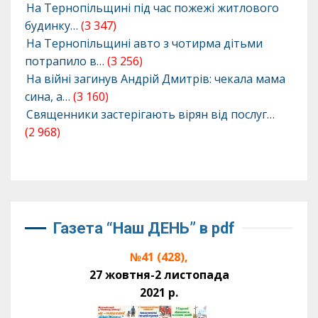
На Тернопільщині під час пожежі житлового
будинку…
(3 347)
На Тернопільщині авто з чотирма дітьми
потрапило в…
(3 256)
На війні загинув Андрій Дмитрів: чекала мама
сина, а…
(3 160)
Священники застерігають вірян від послуг…
(2 968)
Газета “Наш ДЕНЬ” в pdf
№41 (428),
27 жовтня-2 листопада
2021 р.