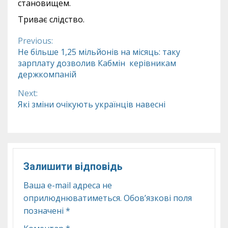
становищем.
Триває слідство.
Previous:
Continue
Не більше 1,25 мільйонів на місяць: таку
зарплату дозволив Кабмін керівникам
Reading
держкомпаній
Next:
Які зміни очікують українців навесні
Залишити відповідь
Ваша e-mail адреса не
оприлюднюватиметься.
Обов’язкові поля
позначені
*