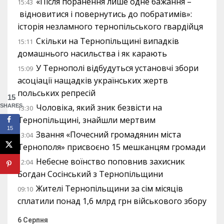
«Після поранення лише одне бажання –
15:43
відновитися і повернутись до побратимів»:
історія незламного тернопільського гвардійця
Скільки на Тернопільщині випадків
15:11
домашнього насильства і як карають
У Тернополі відбудуться установчі збори
15:09
асоціації нащадків українських жертв
польських репресій
15
Чоловіка, який зник безвісти на
SHARES
13:30
Тернопільщині, знайшли мертвим
15
Звання «Почесний громадянин міста
13:04
Тернополя» присвоєно 15 мешканцям громади
Небесне воїнство поповнив захисник
12:04
Богдан Сосінський з Тернопільщини
Жителі Тернопільщини за сім місяців
09:10
сплатили понад 1,6 млрд грн військового збору
6 Серпня