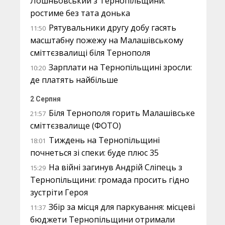
Лошньовський з Тернопільщини:
ростиме без тата донька
Рятувальники другу добу гасять
11:50
масштабну пожежу на Малашівському
сміттєзвалищі біля Тернополя
Зарплати на Тернопільщині зросли:
10:20
де платять найбільше
2 Серпня
Біля Тернополя горить Малашівське
21:57
сміттєзвалище (ФОТО)
Тиждень на Тернопільщині
18:01
почнеться зі спеки: буде плюс 35
На війні загинув Андрій Сліпець з
15:29
Тернопільщини: громада просить гідно
зустріти Героя
Збір за місця для паркування: місцеві
11:37
бюджети Тернопільщини отримали