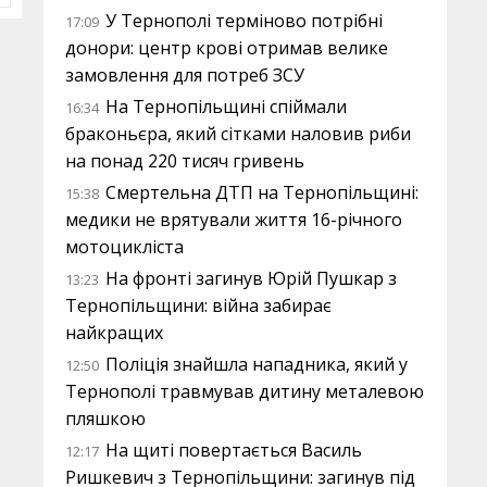
У Тернополі терміново потрібні
17:09
донори: центр крові отримав велике
замовлення для потреб ЗСУ
На Тернопільщині спіймали
16:34
браконьєра, який сітками наловив риби
на понад 220 тисяч гривень
Смертельна ДТП на Тернопільщині:
15:38
медики не врятували життя 16-річного
мотоцикліста
На фронті загинув Юрій Пушкар з
13:23
Тернопільщини: війна забирає
найкращих
Поліція знайшла нападника, який у
12:50
Тернополі травмував дитину металевою
пляшкою
На щиті повертається Василь
12:17
Ришкевич з Тернопільщини: загинув під