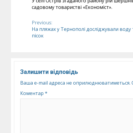
У селі Острів згаданого району рій шершні
садовому товаристві «Економіст».
Previous:
Continue
На пляжах у Тернополі досліджували воду 
пісок
Reading
Залишити відповідь
Ваша e-mail адреса не оприлюднюватиметься.
Коментар
*