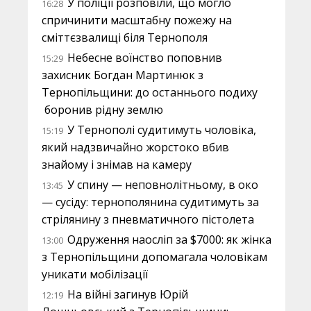
У поліції розповіли, що могло
16:28
спричинити масштабну пожежу на
сміттєзвалищі біля Тернополя
Небесне воїнство поповнив
15:29
захисник Богдан Мартинюк з
Тернопільщини: до останнього подиху
боронив рідну землю
У Тернополі судитимуть чоловіка,
15:19
який надзвичайно жорстоко вбив
знайому і знімав на камеру
У спину — неповнолітньому, в око
13:45
— сусіду: тернополянина судитимуть за
стрілянину з пневматичного пістолета
Одруження наосліп за $7000: як жінка
13:00
з Тернопільщини допомагала чоловікам
уникати мобілізації
На війні загинув Юрій
12:19