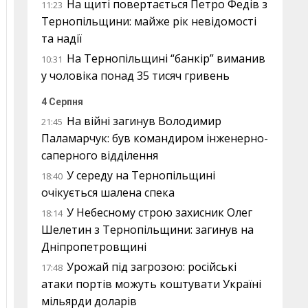
На щиті повертається Петро Федів з
11:23
Тернопільщини: майже рік невідомості
та надії
На Тернопільщині “банкір” виманив
10:31
у чоловіка понад 35 тисяч гривень
4 Серпня
На війні загинув Володимир
21:45
Паламарчук: був командиром інженерно-
саперного відділення
У середу на Тернопільщині
18:40
очікується шалена спека
У Небесному строю захисник Олег
18:14
Шелетин з Тернопільщини: загинув на
Дніпропетровщині
Урожай під загрозою: російські
17:48
атаки портів можуть коштувати Україні
мільярди доларів