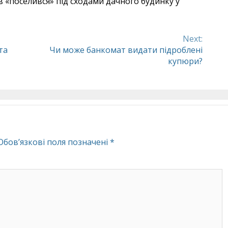
в «поселився» під сходами дачного будинку у
Next:
та
Чи може банкомат видати підроблені
купюри?
Обов’язкові поля позначені
*