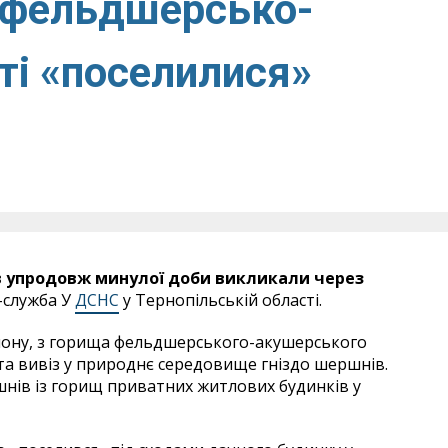
у фельдшерсько-
ті «поселилися»
в упродовж минулої доби викликали через
-служба У
ДСНС
у Тернопільській області.
району, з горища фельдшерського-акушерського
та вивіз у природнє середовище гніздо шершнів.
нів із горищ приватних житлових будинків у