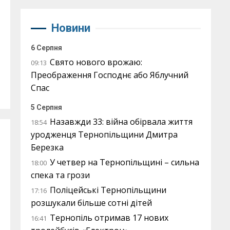
Новини
6 Серпня
Свято нового врожаю:
09:13
Преображення Господнє або Яблучний
Спас
5 Серпня
Назавжди 33: війна обірвала життя
18:54
уродженця Тернопільщини Дмитра
Березка
У четвер на Тернопільщині – сильна
18:00
спека та грози
Поліцейські Тернопільщини
17:16
розшукали більше сотні дітей
Тернопіль отримав 17 нових
16:41