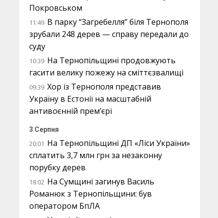
Покровськом
В парку “Загребелля” біля Тернополя
11:49
зрубали 248 дерев — справу передали до
суду
На Тернопільщині продовжують
10:39
гасити велику пожежу на сміттєзвалищі
Хор із Тернополя представив
09:39
Україну в Естонії на масштабній
антивоєнній прем’єрі
3 Серпня
На Тернопільщині ДП «Ліси України»
20:01
сплатить 3,7 млн грн за незаконну
порубку дерев
На Сумщині загинув Василь
18:02
Романюк з Тернопільщини: був
оператором БпЛА