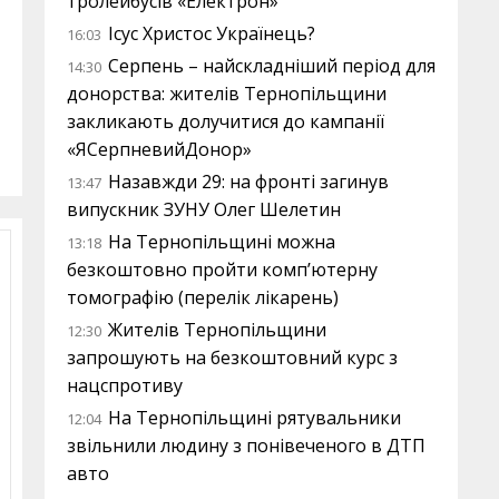
тролейбусів «Електрон»
Ісус Христос Українець?
16:03
Серпень – найскладніший період для
14:30
донорства: жителів Тернопільщини
закликають долучитися до кампанії
«ЯСерпневийДонор»
Назавжди 29: на фронті загинув
13:47
випускник ЗУНУ Олег Шелетин
На Тернопільщині можна
13:18
безкоштовно пройти комп’ютерну
томографію (перелік лікарень)
Жителів Тернопільщини
12:30
запрошують на безкоштовний курс з
нацспротиву
На Тернопільщині рятувальники
12:04
звільнили людину з понівеченого в ДТП
авто