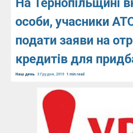
На Тернопільщині в
особи, учасники АТ
подати заяви на от
кредитів для прид
Наш день
3 Грудня, 2019
1 min read