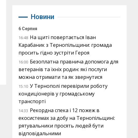
Новини
6 Серпня
На щиті повертається Іван
16:48
Карабаник з Тернопільщини: громада
просить гідно зустріти Героя
Безоплатна правнича допомога для
16:00
ветеранів та їхніх родин: які послуги
можна отримати та як звернутися
У Тернополі перевірили роботу
15:10
кондиціонерів у громадському
транспорті
Рекордна спека і 12 пожеж в
14:33
екосистемах за добу на Тернопільщині:
рятувальники просять людей бути
відповідальними