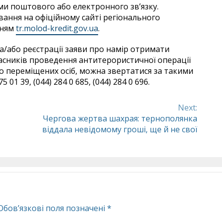
ми поштового або електронного зв’язку.
ання на офіційному сайті регіонального
нням
tr.molod-kredit.gov.ua
.
а/або реєстрації заяви про намір отримати
асників проведення антитерористичної операції
ьо переміщених осіб, можна звертатися за такими
 01 39, (044) 284 0 685, (044) 284 0 696.
Next:
Чергова жертва шахрая: тернополянка
віддала невідомому гроші, ще й не свої
Обов’язкові поля позначені
*