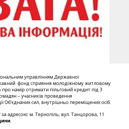
іональним управлінням Державної
ержавний фонд сприяння молодіжному житловому
 про намір отримати пільговий кредит під 3
ромадян – учасників проведення
ії Об’єднаних сил, внутрішньо переміщених осіб.
у
за адресою: м. Тернопіль, вул. Танцорова, 11
одини
.