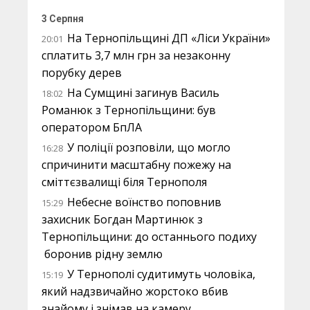
3 Серпня
На Тернопільщині ДП «Ліси України»
20:01
сплатить 3,7 млн грн за незаконну
порубку дерев
На Сумщині загинув Василь
18:02
Романюк з Тернопільщини: був
оператором БпЛА
У поліції розповіли, що могло
16:28
спричинити масштабну пожежу на
сміттєзвалищі біля Тернополя
Небесне воїнство поповнив
15:29
захисник Богдан Мартинюк з
Тернопільщини: до останнього подиху
боронив рідну землю
У Тернополі судитимуть чоловіка,
15:19
який надзвичайно жорстоко вбив
знайому і знімав на камеру