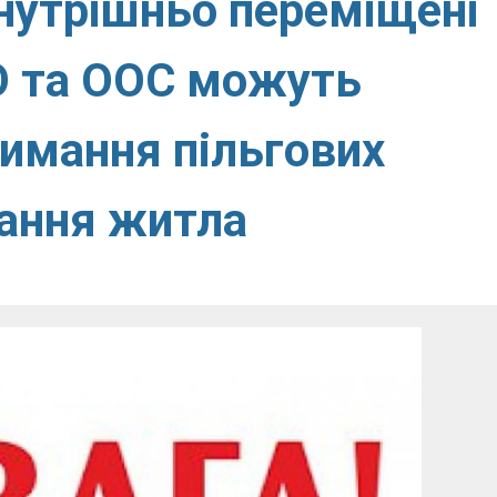
нутрішньо переміщені
О та ООС можуть
римання пільгових
бання житла