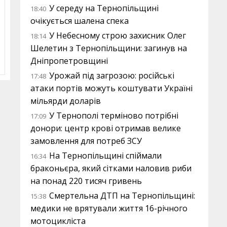
У середу на Тернопільщині
18:40
очікується шалена спека
У Небесному строю захисник Олег
18:14
Шелетин з Тернопільщини: загинув на
Дніпропетровщині
Урожай під загрозою: російські
17:48
атаки портів можуть коштувати Україні
мільярди доларів
У Тернополі терміново потрібні
17:09
донори: центр крові отримав велике
замовлення для потреб ЗСУ
На Тернопільщині спіймали
16:34
браконьєра, який сітками наловив риби
на понад 220 тисяч гривень
Смертельна ДТП на Тернопільщині:
15:38
медики не врятували життя 16-річного
мотоцикліста