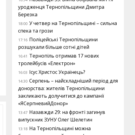
уродженця Тернопільщини Дмитра
Березка
У четвер на Тернопільщині – сильна
18:00
спека та грози
Поліцейські Тернопільщини
17:16
розшукали більше сотні дітей
Тернопіль отримав 17 нових
16:41
тролейбусів «Електрон»
Ісус Христос Українець?
16:03
Серпень – найскладніший період для
14:30
донорства: жителів Тернопільщини
закликають долучитися до кампанії
«ЯСерпневийДонор»
Назавжди 29: на фронті загинув
13:47
випускник ЗУНУ Олег Шелетин
На Тернопільщині можна
13:18