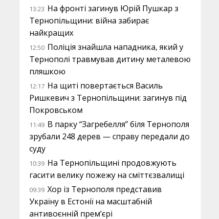
На фронті загинув Юрій Пушкар з
13:23
Тернопільщини: війна забирає
найкращих
Поліція знайшла нападника, який у
12:50
Тернополі травмував дитину металевою
пляшкою
На щиті повертається Василь
12:17
Ришкевич з Тернопільщини: загинув під
Покровськом
В парку “Загребелля” біля Тернополя
11:49
зрубали 248 дерев — справу передали до
суду
На Тернопільщині продовжують
10:39
гасити велику пожежу на сміттєзвалищі
Хор із Тернополя представив
09:39
Україну в Естонії на масштабній
антивоєнній прем’єрі