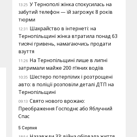
У Тернополі жінка спокусилась на
13:25
забутий телефон — їй загрожує 8 років
тюрми
Шахрайство в інтернеті: на
12:31
Тернопільщині жінка втратила понад 63
тисячі гривень, намагаючись продати
взуття
На Тернопільщині лише в липні
11:26
затримали майже 200 п’яних водіїв
Шестеро потерпілих і розтрощені
10:35
авто: в поліції розповіли деталі ДТП на
Тернопільщині
Свято нового врожаю:
09:13
Преображення Господнє або Яблучний
Спас
5 Серпня
Назавжди 33: війна обірвала життя
18:54