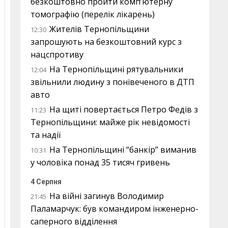
безкоштовно пройти комп’ютерну
томографію (перелік лікарень)
Жителів Тернопільщини
12:30
запрошують на безкоштовний курс з
нацспротиву
На Тернопільщині рятувальники
12:04
звільнили людину з понівеченого в ДТП
авто
На щиті повертається Петро Федів з
11:23
Тернопільщини: майже рік невідомості
та надії
На Тернопільщині “банкір” виманив
10:31
у чоловіка понад 35 тисяч гривень
4 Серпня
На війні загинув Володимир
21:45
Паламарчук: був командиром інженерно-
саперного відділення