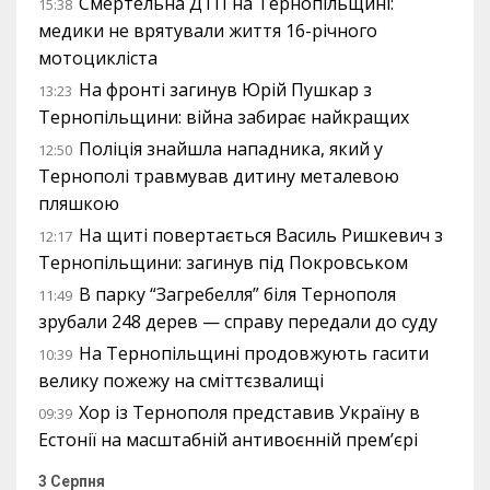
Смертельна ДТП на Тернопільщині:
15:38
медики не врятували життя 16-річного
мотоцикліста
На фронті загинув Юрій Пушкар з
13:23
Тернопільщини: війна забирає найкращих
Поліція знайшла нападника, який у
12:50
Тернополі травмував дитину металевою
пляшкою
На щиті повертається Василь Ришкевич з
12:17
Тернопільщини: загинув під Покровськом
В парку “Загребелля” біля Тернополя
11:49
зрубали 248 дерев — справу передали до суду
На Тернопільщині продовжують гасити
10:39
велику пожежу на сміттєзвалищі
Хор із Тернополя представив Україну в
09:39
Естонії на масштабній антивоєнній прем’єрі
3 Серпня