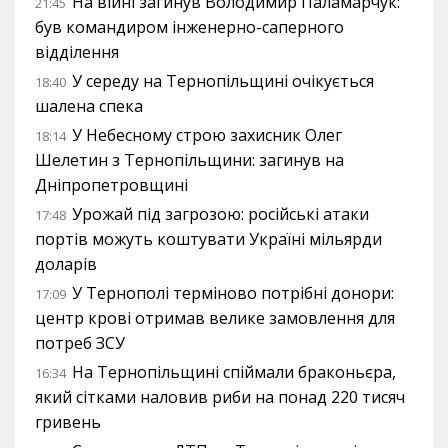
На війні загинув Володимир Паламарчук:
21:45
був командиром інженерно-саперного
відділення
У середу на Тернопільщині очікується
18:40
шалена спека
У Небесному строю захисник Олег
18:14
Шелетин з Тернопільщини: загинув на
Дніпропетровщині
Урожай під загрозою: російські атаки
17:48
портів можуть коштувати Україні мільярди
доларів
У Тернополі терміново потрібні донори:
17:09
центр крові отримав велике замовлення для
потреб ЗСУ
На Тернопільщині спіймали браконьєра,
16:34
який сітками наловив риби на понад 220 тисяч
гривень