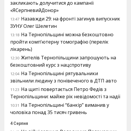
закликають долучитися до кампанії
«ЯСерпневийДонор»
Назавжди 29: на фронті загинув випускник
13:47
ЗУНУ Олег Шелетин
На Тернопільщині можна безкоштовно
13:18
пройти комп’ютерну томографію (перелік
лікарень)
Жителів Тернопільщини запрошують на
12:30
безкоштовний курс з нацспротиву
На Тернопільщині рятувальники
12:04
звільнили людину з понівеченого в ДТП авто
На щиті повертається Петро Федів з
11:23
Тернопільщини: майже рік невідомості та надії
На Тернопільщині “банкір” виманив у
10:31
чоловіка понад 35 тисяч гривень
4 Серпня