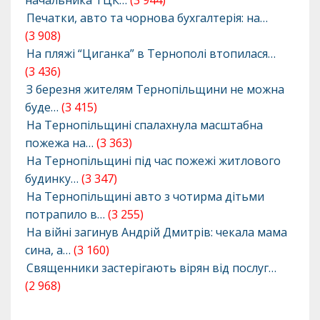
Печатки, авто та чорнова бухгалтерія: на…
(3 908)
На пляжі “Циганка” в Тернополі втопилася…
(3 436)
З березня жителям Тернопільщини не можна
буде…
(3 415)
На Тернопільщині спалахнула масштабна
пожежа на…
(3 363)
На Тернопільщині під час пожежі житлового
будинку…
(3 347)
На Тернопільщині авто з чотирма дітьми
потрапило в…
(3 255)
На війні загинув Андрій Дмитрів: чекала мама
сина, а…
(3 160)
Священники застерігають вірян від послуг…
(2 968)