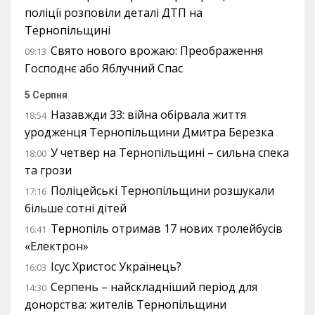
поліції розповіли деталі ДТП на
Тернопільщині
Свято нового врожаю: Преображення
09:13
Господнє або Яблучний Спас
5 Серпня
Назавжди 33: війна обірвала життя
18:54
уродженця Тернопільщини Дмитра Березка
У четвер на Тернопільщині – сильна спека
18:00
та грози
Поліцейські Тернопільщини розшукали
17:16
більше сотні дітей
Тернопіль отримав 17 нових тролейбусів
16:41
«Електрон»
Ісус Христос Українець?
16:03
Серпень – найскладніший період для
14:30
донорства: жителів Тернопільщини