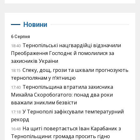
Новини
6 Серпня
Тернопільські нацгвардійці відзначили
18:40
Преображення Господнє й помолилися за
захисників України
Спеку, дощ, грози та шквали прогнозують
18:15
тернополянам у п’ятницю
Тернопільщина втратила захисника
17:40
Михайла Скоробогатого: понад два роки
вважали зниклим безвісти
У Тернополі зафіксували температурний
17:18
рекорд
На щиті повертається Іван Карабаник з
16:48
Тернопільщини: громада просить гідно