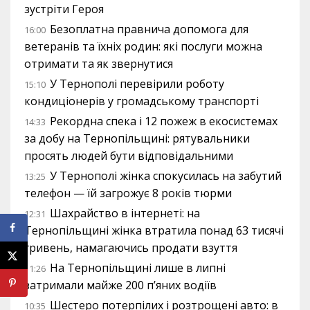
зустріти Героя
Безоплатна правнича допомога для
16:00
ветеранів та їхніх родин: які послуги можна
отримати та як звернутися
У Тернополі перевірили роботу
15:10
кондиціонерів у громадському транспорті
Рекордна спека і 12 пожеж в екосистемах
14:33
за добу на Тернопільщині: рятувальники
просять людей бути відповідальними
У Тернополі жінка спокусилась на забутий
13:25
телефон — їй загрожує 8 років тюрми
Шахрайство в інтернеті: на
12:31
Тернопільщині жінка втратила понад 63 тисячі
гривень, намагаючись продати взуття
На Тернопільщині лише в липні
11:26
затримали майже 200 п’яних водіїв
Шестеро потерпілих і розтрощені авто: в
10:35