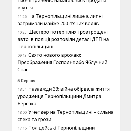
тисячі гривень, намагаючись продати
взуття
На Тернопільщині лише в липні
11:26
затримали майже 200 п’яних водіїв
Шестеро потерпілих і розтрощені
10:35
авто: в поліції розповіли деталі ДТП на
Тернопільщині
Свято нового врожаю:
09:13
Преображення Господнє або Яблучний
Спас
5 Серпня
Назавжди 33: війна обірвала життя
18:54
уродженця Тернопільщини Дмитра
Березка
У четвер на Тернопільщині – сильна
18:00
спека та грози
Поліцейські Тернопільщини
17:16