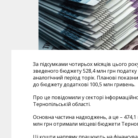
За підсумками чотирьох місяців цього ро
зведеного бюджету 528,4 млн грн податку н
аналогічний період торік. Планові показн
до бюджету додаткові 100,5 млн гривень.
Про це повідомили у секторі інформаційно
Тернопільській області.
Основна частина надходжень, а це – 474,
млн грн отримали місцеві бюджети Терно
Ці кошти напряму працюють на фінансува