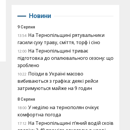
Новини
9 Серпня
На Тернопільщині рятувальники
13:54
гасили суху траву, сміття, торф і сіно
На Тернопільщині триває
12:00
підготовка до опалювального сезону: що
зроблено
Поїзди в Україні масово
10:22
вибиваються з графіка: деякі рейси
затримуються майже на 9 годин
8 Серпня
У неділю на тернополян очікує
18:00
комфортна погода
На Тернопільщині п’яний водій скоїв
17:12