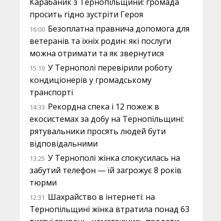
Карабаник з Тернопільщини: громада
просить гідно зустріти Героя
Безоплатна правнича допомога для
16:00
ветеранів та їхніх родин: які послуги
можна отримати та як звернутися
У Тернополі перевірили роботу
15:10
кондиціонерів у громадському
транспорті
Рекордна спека і 12 пожеж в
14:33
екосистемах за добу на Тернопільщині:
рятувальники просять людей бути
відповідальними
У Тернополі жінка спокусилась на
13:25
забутий телефон — їй загрожує 8 років
тюрми
Шахрайство в інтернеті: на
12:31
Тернопільщині жінка втратила понад 63