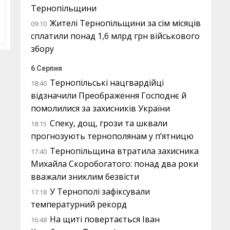
Тернопільщини
Жителі Тернопільщини за сім місяців
09:10
сплатили понад 1,6 млрд грн військового
збору
6 Серпня
Тернопільські нацгвардійці
18:40
відзначили Преображення Господнє й
помолилися за захисників України
Спеку, дощ, грози та шквали
18:15
прогнозують тернополянам у п’ятницю
Тернопільщина втратила захисника
17:40
Михайла Скоробогатого: понад два роки
вважали зниклим безвісти
У Тернополі зафіксували
17:18
температурний рекорд
На щиті повертається Іван
16:48