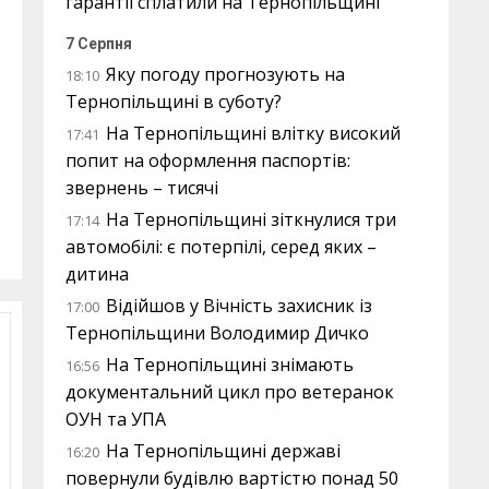
гарантії сплатили на Тернопільщині
7 Серпня
Яку погоду прогнозують на
18:10
Тернопільщині в суботу?
На Тернопільщині влітку високий
17:41
попит на оформлення паспортів:
звернень – тисячі
На Тернопільщині зіткнулися три
17:14
автомобілі: є потерпілі, серед яких –
дитина
Відійшов у Вічність захисник із
17:00
Тернопільщини Володимир Дичко
На Тернопільщині знімають
16:56
документальний цикл про ветеранок
ОУН та УПА
На Тернопільщині державі
16:20
повернули будівлю вартістю понад 50