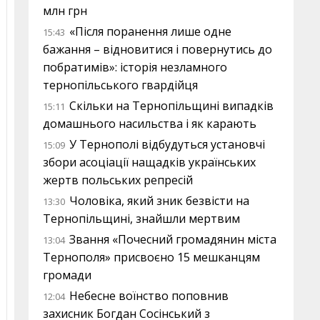
млн грн
«Після поранення лише одне
15:43
бажання – відновитися і повернутись до
побратимів»: історія незламного
тернопільського гвардійця
Скільки на Тернопільщині випадків
15:11
домашнього насильства і як карають
У Тернополі відбудуться установчі
15:09
збори асоціації нащадків українських
жертв польських репресій
Чоловіка, який зник безвісти на
13:30
Тернопільщині, знайшли мертвим
Звання «Почесний громадянин міста
13:04
Тернополя» присвоєно 15 мешканцям
громади
Небесне воїнство поповнив
12:04
захисник Богдан Сосінський з