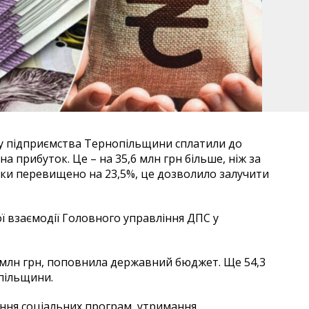
ку підприємства Тернопільщини сплатили до
а прибуток. Це – на 35,6 млн грн більше, ніж за
ики перевищено на 23,5%, це дозволило залучити
ї взаємодії Головного управління ДПС у
1 млн грн, поповнила державний бюджет. Ще 54,3
пільщини.
ння соціальних програм, утримання