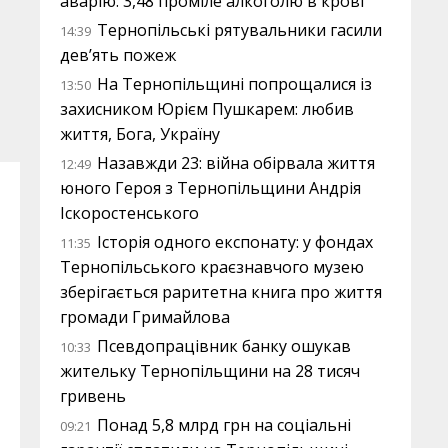
аварію: 3,48 проміле алкоголю в крові
Тернопільські рятувальники гасили
14:39
дев’ять пожеж
На Тернопільщині попрощалися із
13:50
захисником Юрієм Пушкарем: любив
життя, Бога, Україну
Назавжди 23: війна обірвала життя
12:49
юного Героя з Тернопільщини Андрія
Іскоростенського
Історія одного експонату: у фондах
11:35
Тернопільського краєзнавчого музею
зберігається раритетна книга про життя
громади Гримайлова
Псевдопрацівник банку ошукав
10:33
жительку Тернопільщини на 28 тисяч
гривень
Понад 5,8 млрд грн на соціальні
09:21