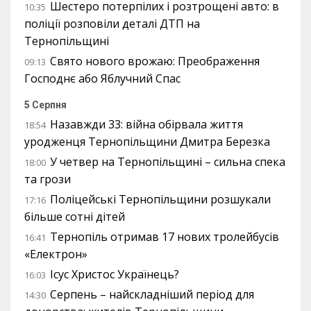
Шестеро потерпілих і розтрощені авто: в
10:35
поліції розповіли деталі ДТП на
Тернопільщині
Свято нового врожаю: Преображення
09:13
Господнє або Яблучний Спас
5 Серпня
Назавжди 33: війна обірвала життя
18:54
уродженця Тернопільщини Дмитра Березка
У четвер на Тернопільщині – сильна спека
18:00
та грози
Поліцейські Тернопільщини розшукали
17:16
більше сотні дітей
Тернопіль отримав 17 нових тролейбусів
16:41
«Електрон»
Ісус Христос Українець?
16:03
Серпень – найскладніший період для
14:30