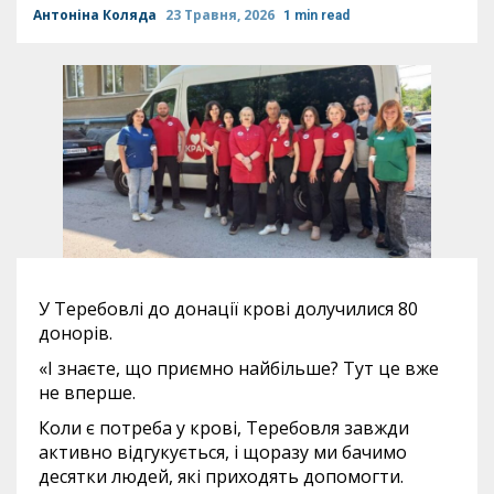
Антоніна Коляда
23 Травня, 2026
1 min read
У Теребовлі до донації крові долучилися 80
донорів.
«І знаєте, що приємно найбільше? Тут це вже
не вперше.
Коли є потреба у крові, Теребовля завжди
активно відгукується, і щоразу ми бачимо
десятки людей, які приходять допомогти.