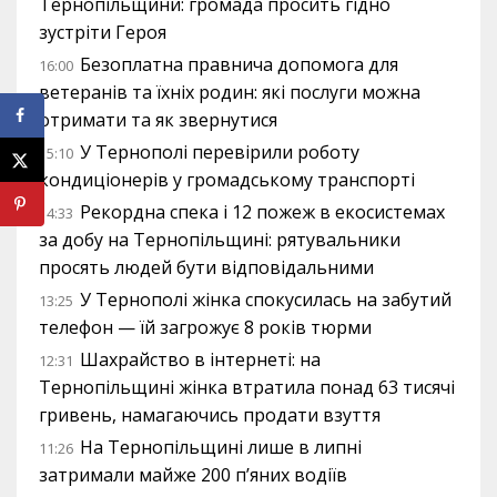
Тернопільщини: громада просить гідно
зустріти Героя
Безоплатна правнича допомога для
16:00
ветеранів та їхніх родин: які послуги можна
отримати та як звернутися
У Тернополі перевірили роботу
15:10
кондиціонерів у громадському транспорті
Рекордна спека і 12 пожеж в екосистемах
14:33
за добу на Тернопільщині: рятувальники
просять людей бути відповідальними
У Тернополі жінка спокусилась на забутий
13:25
телефон — їй загрожує 8 років тюрми
Шахрайство в інтернеті: на
12:31
Тернопільщині жінка втратила понад 63 тисячі
гривень, намагаючись продати взуття
На Тернопільщині лише в липні
11:26
затримали майже 200 п’яних водіїв