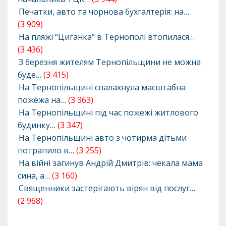
Печатки, авто та чорнова бухгалтерія: на…
(3 909)
На пляжі “Циганка” в Тернополі втопилася…
(3 436)
З березня жителям Тернопільщини не можна
буде…
(3 415)
На Тернопільщині спалахнула масштабна
пожежа на…
(3 363)
На Тернопільщині під час пожежі житлового
будинку…
(3 347)
На Тернопільщині авто з чотирма дітьми
потрапило в…
(3 255)
На війні загинув Андрій Дмитрів: чекала мама
сина, а…
(3 160)
Священники застерігають вірян від послуг…
(2 968)