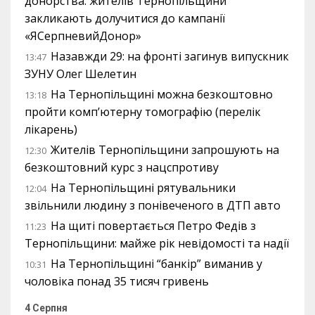
донорства: жителів Тернопільщини
закликають долучитися до кампанії
«ЯСерпневийДонор»
Назавжди 29: на фронті загинув випускник
13:47
ЗУНУ Олег Шелетин
На Тернопільщині можна безкоштовно
13:18
пройти комп’ютерну томографію (перелік
лікарень)
Жителів Тернопільщини запрошують на
12:30
безкоштовний курс з нацспротиву
На Тернопільщині рятувальники
12:04
звільнили людину з понівеченого в ДТП авто
На щиті повертається Петро Федів з
11:23
Тернопільщини: майже рік невідомості та надії
На Тернопільщині “банкір” виманив у
10:31
чоловіка понад 35 тисяч гривень
4 Серпня