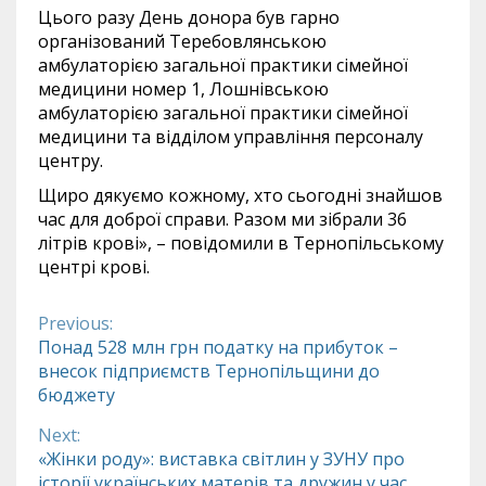
Цього разу День донора був гарно
організований Теребовлянською
амбулаторією загальної практики сімейної
медицини номер 1, Лошнівською
амбулаторією загальної практики сімейної
медицини та відділом управління персоналу
центру.
Щиро дякуємо кожному, хто сьогодні знайшов
час для доброї справи. Разом ми зібрали 36
літрів крові», – повідомили в Тернопільському
центрі крові.
Previous:
Continue
Понад 528 млн грн податку на прибуток –
внесок підприємств Тернопільщини до
Reading
бюджету
Next:
«Жінки роду»: виставка світлин у ЗУНУ про
історії українських матерів та дружин у час