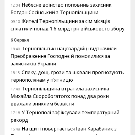
Небесне воїнство поповнив захисник
12:04
Богдан Сосінський з Тернопільщини
Жителі Тернопільщини за сім місяців
09:10
сплатили понад 1,6 млрд грн військового збору
6 Серпня
Тернопільські нацгвардійці відзначили
18:40
Преображення Господнє й помолилися за
захисників України
Спеку, дощ, грози та шквали прогнозують
18:15
тернополянам у п’ятницю
Тернопільщина втратила захисника
17:40
Михайла Скоробогатого: понад два роки
вважали зниклим безвісти
У Тернополі зафіксували температурний
17:18
рекорд
На щиті повертається Іван Карабаник з
16:48