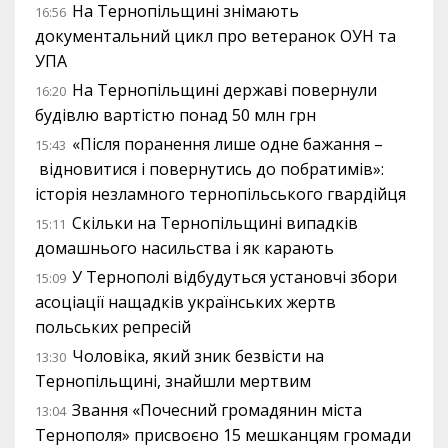
На Тернопільщині знімають
16:56
документальний цикл про ветеранок ОУН та
УПА
На Тернопільщині державі повернули
16:20
будівлю вартістю понад 50 млн грн
«Після поранення лише одне бажання –
15:43
відновитися і повернутись до побратимів»:
історія незламного тернопільського гвардійця
Скільки на Тернопільщині випадків
15:11
домашнього насильства і як карають
У Тернополі відбудуться установчі збори
15:09
асоціації нащадків українських жертв
польських репресій
Чоловіка, який зник безвісти на
13:30
Тернопільщині, знайшли мертвим
Звання «Почесний громадянин міста
13:04
Тернополя» присвоєно 15 мешканцям громади