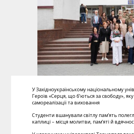
У Західноукраїнському національному унів
Героїв «Серця, що б’ються за свободу», як
самореалізації та виховання
Студенти вшанували світлу пам’ять полегл
каплиці – місця молитви, пам’яті й вдячнос