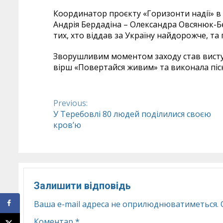
Координатор проєкту «Горизонти надії» в 
Андрія Бердадіна – Олександра Овсянюк-Бе
тих, хто віддав за Україну найдорожче, та 
Зворушливим моментом заходу став висту
вірш «Повертайся живим» та виконала піс
Previous:
Continue
У Теребовлі 80 людей поділилися своєю
кров’ю
Reading
Залишити відповідь
Ваша e-mail адреса не оприлюднюватиметься.
Коментар
*