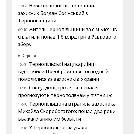
Небесне воїнство поповнив
12:04
захисник Богдан Сосінський з
Тернопільщини
Жителі Тернопільщини за сім місяців
09:10
сплатили понад 1,6 млрд грн військового
збору
6 Серпня
Тернопільські нацгвардійці
18:40
відзначили Преображення Господнє й
помолилися за захисників України
Спеку, дощ, грози та шквали
18:15
прогнозують тернополянам у п’ятницю
Тернопільщина втратила захисника
17:40
Михайла Скоробогатого: понад два роки
вважали зниклим безвісти
У Тернополі зафіксували
17:18