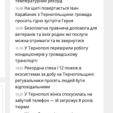
температурний рекорд
На щиті повертається Іван
16:48
Карабаник з Тернопільщини: громада
просить гідно зустріти Героя
Безоплатна правнича допомога для
16:00
ветеранів та їхніх родин: які послуги
можна отримати та як звернутися
У Тернополі перевірили роботу
15:10
кондиціонерів у громадському
транспорті
Рекордна спека і 12 пожеж в
14:33
екосистемах за добу на Тернопільщині:
рятувальники просять людей бути
відповідальними
У Тернополі жінка спокусилась на
13:25
забутий телефон — їй загрожує 8 років
тюрми