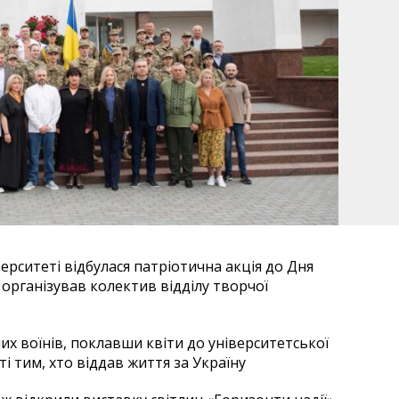
ерситеті відбулася патріотична акція до Дня
у організував колектив відділу творчої
их воїнів, поклавши квіти до університетської
ті тим, хто віддав життя за Україну