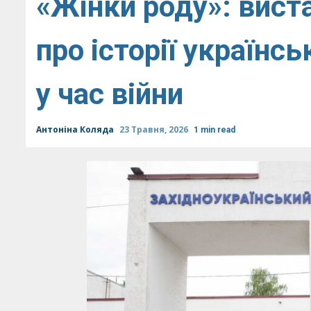
«Жінки роду»: вист
про історії українс
у час війни
Антоніна Коляда
23 Травня, 2026
1 min read