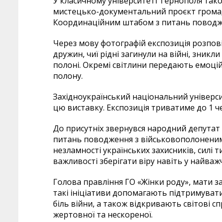
У класичному університеті Тернополя тако
мистецько-документальний проєкт громадсь
Координаційним штабом з питань поводж
Через мову фотографій експозиція розповід
дружин, чиї рідні загинули на війні, зникл
полоні. Окремі світлини передають емоційн
полону.
Західноукраїнський національний універ
цю виставку. Експозиція триватиме до 1 ч
До присутніх звернувся народний депутат
питань поводження з військовополоненим
незламності українських захисників, силі т
важливості зберігати віру навіть у найважч
Голова правління ГО «Жінки роду», мати з
такі ініціативи допомагають підтримувати
біль війни, а також відкривають світові с
жертовної та нескореної.