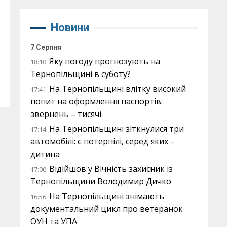
Новини
7 Серпня
Яку погоду прогнозують на
18:10
Тернопільщині в суботу?
На Тернопільщині влітку високий
17:41
попит на оформлення паспортів:
звернень – тисячі
На Тернопільщині зіткнулися три
17:14
автомобілі: є потерпілі, серед яких –
дитина
Відійшов у Вічність захисник із
17:00
Тернопільщини Володимир Дичко
На Тернопільщині знімають
16:56
документальний цикл про ветеранок
ОУН та УПА