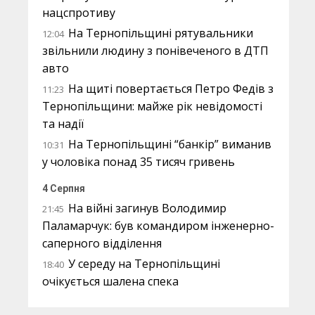
нацспротиву
На Тернопільщині рятувальники
12:04
звільнили людину з понівеченого в ДТП
авто
На щиті повертається Петро Федів з
11:23
Тернопільщини: майже рік невідомості
та надії
На Тернопільщині “банкір” виманив
10:31
у чоловіка понад 35 тисяч гривень
4 Серпня
На війні загинув Володимир
21:45
Паламарчук: був командиром інженерно-
саперного відділення
У середу на Тернопільщині
18:40
очікується шалена спека