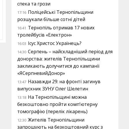
спека та грози
Поліцейські Тернопільщини
17:16
розшукали більше сотні дітей
Тернопіль отримав 17 нових
16:41
тролейбусів «Електрон»
Ісус Христос Українець?
16:03
Серпень – найскладніший період для
14:30
донорства: жителів Тернопільщини
закликають долучитися до кампанії
«ЯСерпневийДонор»
Назавжди 29: на фронті загинув
13:47
випускник ЗУНУ Олег Шелетин
На Тернопільщині можна
13:18
безкоштовно пройти комп’ютерну
томографію (перелік лікарень)
Жителів Тернопільщини
12:30
запрошують на безкоштовний курс з