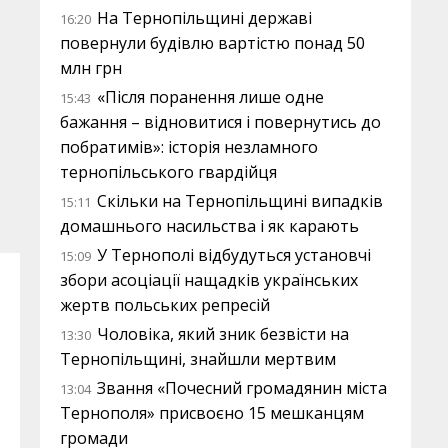
На Тернопільщині державі
16:20
повернули будівлю вартістю понад 50
млн грн
«Після поранення лише одне
15:43
бажання – відновитися і повернутись до
побратимів»: історія незламного
тернопільського гвардійця
Скільки на Тернопільщині випадків
15:11
домашнього насильства і як карають
У Тернополі відбудуться установчі
15:09
збори асоціації нащадків українських
жертв польських репресій
Чоловіка, який зник безвісти на
13:30
Тернопільщині, знайшли мертвим
Звання «Почесний громадянин міста
13:04
Тернополя» присвоєно 15 мешканцям
громади