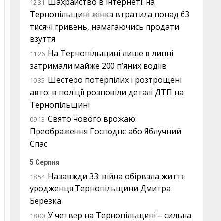
Шахрайство в інтернеті: на
12:31
Тернопільщині жінка втратила понад 63
тисячі гривень, намагаючись продати
взуття
На Тернопільщині лише в липні
11:26
затримали майже 200 п’яних водіїв
Шестеро потерпілих і розтрощені
10:35
авто: в поліції розповіли деталі ДТП на
Тернопільщині
Свято нового врожаю:
09:13
Преображення Господнє або Яблучний
Спас
5 Серпня
Назавжди 33: війна обірвала життя
18:54
уродженця Тернопільщини Дмитра
Березка
У четвер на Тернопільщині – сильна
18:00