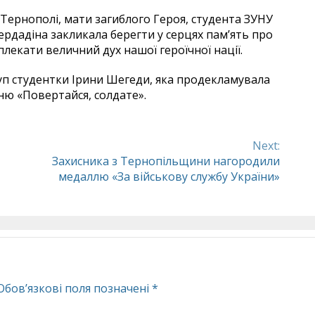
Тернополі, мати загиблого Героя, студента ЗУНУ
рдадіна закликала берегти у серцях пам’ять про
плекати величний дух нашої героїчної нації.
п студентки Ірини Шегеди, яка продекламувала
ню «Повертайся, солдате».
Next:
Захисника з Тернопільщини нагородили
медаллю «За військову службу України»
Обов’язкові поля позначені
*