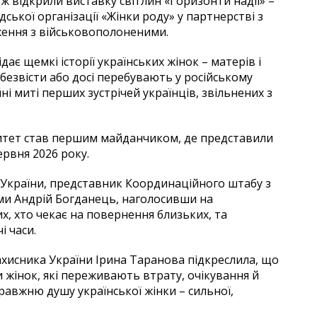
ж відкрили виставку світлин «Горизонти надії» –
кої організації «Жінки роду» у партнерстві з
ення з військовополоненими.
ає щемкі історії українських жінок – матерів і
и безвісти або досі перебувають у російському
і миті перших зустрічей українців, звільнених з
ситет став першим майданчиком, де представили
ервня 2026 року.
 України, представник Координаційного штабу з
и Андрій Богданець, наголосивши на
их, хто чекає на повернення близьких, та
і часи.
ахисника України Ірина Таранова підкреслила, що
 жінок, які переживають втрату, очікування й
правжню душу української жінки – сильної,