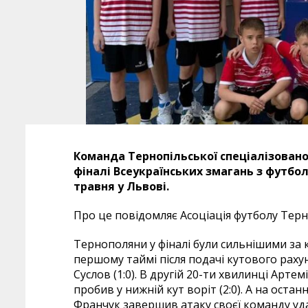
Команда Тернопільської спеціалізованої
фіналі Всеукраїнських змагань з футбол
травня у Львові.
Про це повідомляє Асоціація футболу Тер
Тернополяни у фіналі були сильнішими за к
першому таймі після подачі кутового рах
Суслов (1:0). В другій 20-ти хвилинці Арте
пробив у нижній кут воріт (2:0). А на ост
Франчук завершив атаку своєї команду уда