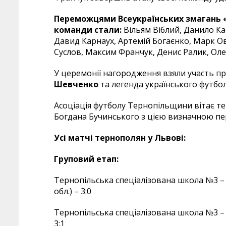
Переможцями Всеукраїнських змагань «
команди стали:
Вільям Віблий, Данило Ка
Давид Карнаух, Артемій Богаєнко, Марк О
Суслов, Максим Франчук, Денис Ралик, Оле
У церемонії нагородження взяли участь пр
Шевченко
та легенда українського футбо
Асоціація футболу Тернопільщини вітає те
Богдана Бучинського з цією визначною пер
Усі матчі тернополян у Львові:
Груповий етап:
Тернопільська спеціалізована школа №3 –
обл.) – 3:0
Тернопільська спеціалізована школа №3 –
3:1