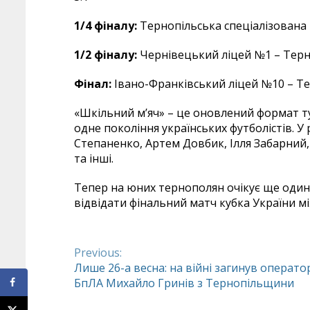
1/4 фіналу:
Тернопільська спеціалізована 
1/2 фіналу:
Чернівецький ліцей №1 – Терно
Фінал:
Івано-Франківський ліцей №10 – Те
«Шкільний м’яч» – це оновлений формат ту
одне покоління українських футболістів. У 
Степаненко, Артем Довбик, Ілля Забарний,
та інші.
Тепер на юних тернополян очікує ще один 
відвідати фінальний матч кубка України м
Previous:
Continue
Лише 26-а весна: на війні загинув операто
БпЛА Михайло Гринів з Тернопільщини
Reading