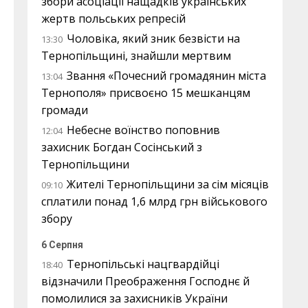
збори асоціації нащадків українських
жертв польських репресій
Чоловіка, який зник безвісти на
13:30
Тернопільщині, знайшли мертвим
Звання «Почесний громадянин міста
13:04
Тернополя» присвоєно 15 мешканцям
громади
Небесне воїнство поповнив
12:04
захисник Богдан Сосінський з
Тернопільщини
Жителі Тернопільщини за сім місяців
09:10
сплатили понад 1,6 млрд грн військового
збору
6 Серпня
Тернопільські нацгвардійці
18:40
відзначили Преображення Господнє й
помолилися за захисників України