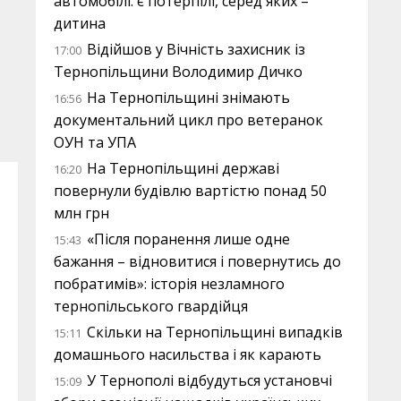
автомобілі: є потерпілі, серед яких –
дитина
Відійшов у Вічність захисник із
17:00
Тернопільщини Володимир Дичко
На Тернопільщині знімають
16:56
документальний цикл про ветеранок
ОУН та УПА
На Тернопільщині державі
16:20
повернули будівлю вартістю понад 50
млн грн
«Після поранення лише одне
15:43
бажання – відновитися і повернутись до
побратимів»: історія незламного
тернопільського гвардійця
Скільки на Тернопільщині випадків
15:11
домашнього насильства і як карають
У Тернополі відбудуться установчі
15:09