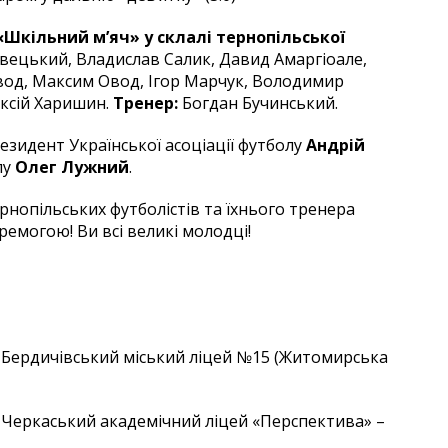
Шкільний м’яч» у склалі тернопільської
вецький, Владислав Салик, Давид Амаргіоале,
вод, Максим Овод, Ігор Марчук, Володимир
ксій Харишин.
Тренер:
Богдан Бучинський.
езидент Української асоціації футболу
Андрій
лу
Олег Лужний
.
рнопільських футболістів та їхнього тренера
емогою! Ви всі великі молодці!
 Бердичівський міський ліцей №15 (Житомирська
 Черкаський академічний ліцей «Перспектива» –