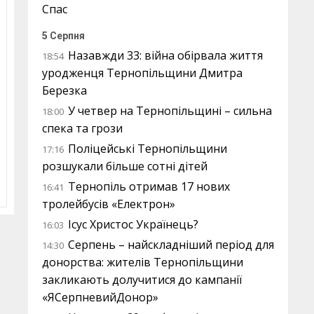
Спас
5 Серпня
Назавжди 33: війна обірвала життя
18:54
уродженця Тернопільщини Дмитра
Березка
У четвер на Тернопільщині – сильна
18:00
спека та грози
Поліцейські Тернопільщини
17:16
розшукали більше сотні дітей
Тернопіль отримав 17 нових
16:41
тролейбусів «Електрон»
Ісус Христос Українець?
16:03
Серпень – найскладніший період для
14:30
донорства: жителів Тернопільщини
закликають долучитися до кампанії
«ЯСерпневийДонор»