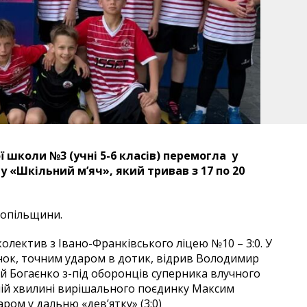
 школи №3 (учні 5-6 класів) перемогла у
у «Шкільний м’яч», який тривав з 17 по 20
нопільщини.
олектив з Івано-Франківського ліцею №10 – 3:0. У
унок, точним ударом в дотик, відрив Володимир
мій Богаєнко з-під оборонців суперника влучного
анній хвилині вирішального поєдинку Максим
ром у дальню «дев’ятку» (3:0)