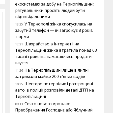
екосистемах за добу на Тернопільщині:
рятувальники просять людей бути
відповідальними
У Тернополі жінка спокусилась на
13:25
забутий телефон — їй загрожує 8 років
тюрми
Шахрайство в інтернеті: на
12:31
Тернопільщині жінка втратила понад 63
тисячі гривень, намагаючись продати
взуття
На Тернопільщині лише в липні
11:26
затримали майже 200 п’яних водіїв
Шестеро потерпілих і розтрощені
10:35
авто: в поліції розповіли деталі ДТП на
Тернопільщині
Свято нового врожаю:
09:13
Преображення Господнє або Яблучний