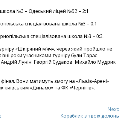
школа №3 – Одеський ліцей №92 – 2:1
пільська спеціалізована школа №3 – 0:1
рнопільська спеціалізована школа №3 – 0:3.
рніру «Шкіряний м’яч», через який пройшло не
різні роки учасниками турніру були Тарас
 Андрій Лунін, Георгій Судаков, Михайло Мудрик
фінал. Вони матимуть змогу на «Львів-Арені»
іж київським «Динамо» та ФК «Чернігів».
Next:
р
Кораблик з твоїх долонь