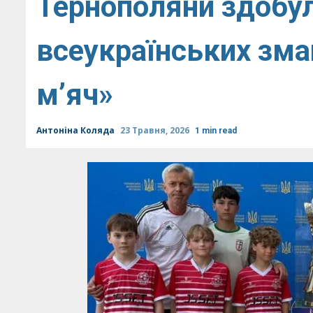
Тернополяни здобул
всеукраїнських зма
м’яч»
Антоніна Коляда
23 Травня, 2026
1 min read