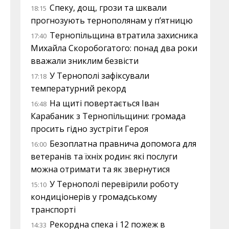
Спеку, дощ, грози та шквали
18:15
прогнозують тернополянам у п’ятницю
Тернопільщина втратила захисника
17:40
Михайла Скоробогатого: понад два роки
вважали зниклим безвісти
У Тернополі зафіксували
17:18
температурний рекорд
На щиті повертається Іван
16:48
Карабаник з Тернопільщини: громада
просить гідно зустріти Героя
Безоплатна правнича допомога для
16:00
ветеранів та їхніх родин: які послуги
можна отримати та як звернутися
У Тернополі перевірили роботу
15:10
кондиціонерів у громадському
транспорті
Рекордна спека і 12 пожеж в
14:33