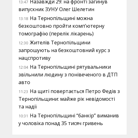
Назавжди 29: на фронті загинув
13:47
випускник ЗУНУ Олег Шелетин
На Тернопільщині можна
13:18
безкоштовно пройти комп’ютерну
томографію (перелік лікарень)
Жителів Тернопільщини
12:30
запрошують на безкоштовний курс з
нацспротиву
На Тернопільщині рятувальники
12:04
звільнили людину з понівеченого в ДТП
авто
На щиті повертається Петро Федів з
11:23
Тернопільщини: майже рік невідомості
та надії
На Тернопільщині “банкір” виманив
10:31
у чоловіка понад 35 тисяч гривень