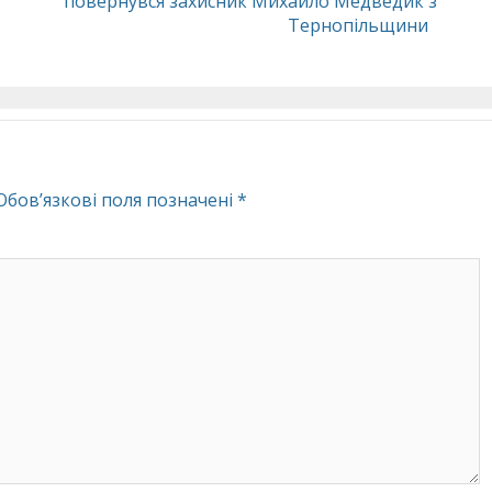
повернувся захисник Михайло Медведик з
Тернопільщини
Обов’язкові поля позначені
*