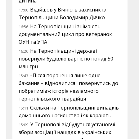
дитина
Відійшов у Вічність захисник із
17:00
Тернопільщини Володимир Дичко
На Тернопільщині знімають
16:56
документальний цикл про ветеранок
ОУН та УПА
На Тернопільщині державі
16:20
повернули будівлю вартістю понад 50
млн грн
«Після поранення лише одне
15:43
бажання – відновитися і повернутись до
побратимів»: історія незламного
тернопільського гвардійця
Скільки на Тернопільщині випадків
15:11
домашнього насильства і як карають
У Тернополі відбудуться установчі
15:09
збори асоціації нащадків українських