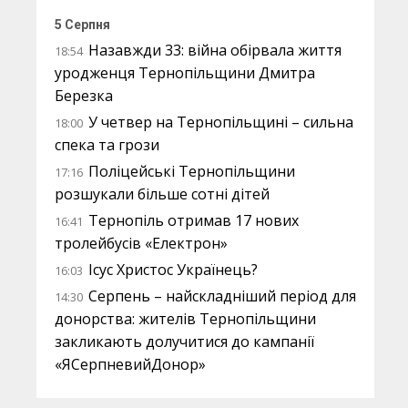
5 Серпня
Назавжди 33: війна обірвала життя
18:54
уродженця Тернопільщини Дмитра
Березка
У четвер на Тернопільщині – сильна
18:00
спека та грози
Поліцейські Тернопільщини
17:16
розшукали більше сотні дітей
Тернопіль отримав 17 нових
16:41
тролейбусів «Електрон»
Ісус Христос Українець?
16:03
Серпень – найскладніший період для
14:30
донорства: жителів Тернопільщини
закликають долучитися до кампанії
«ЯСерпневийДонор»