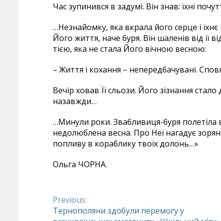
Час зупинився в задумі. Він знав: їхні поч
…Незнайомку, яка вкрала його серце і їхнє 
Його життя, наче буря. Він шаленів від її в
тією, яка не стала Його вічною весною:
– Життя і кохання – непередбачувані. Спо
Вечір ховав Її сльози. Його зізнання стало 
назавжди…
…Минули роки. Звабливиця-буря полетіла в
недолюблена весна. Про Неї нагадує зоряна н
попливу в кораблику твоїх долонь…»
Ольга ЧОРНА.
Previous:
Continue
Тернополяни здобули перемогу у