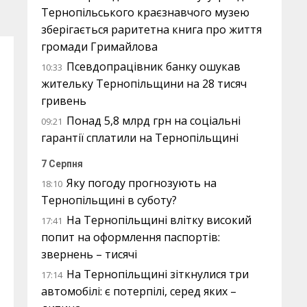
Тернопільського краєзнавчого музею
зберігається раритетна книга про життя
громади Гримайлова
Псевдопрацівник банку ошукав
10:33
жительку Тернопільщини на 28 тисяч
гривень
Понад 5,8 млрд грн на соціальні
09:21
гарантії сплатили на Тернопільщині
7 Серпня
Яку погоду прогнозують на
18:10
Тернопільщині в суботу?
На Тернопільщині влітку високий
17:41
попит на оформлення паспортів:
звернень – тисячі
На Тернопільщині зіткнулися три
17:14
автомобілі: є потерпілі, серед яких –