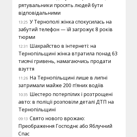
рятувальники просять людей бути
відповідальними
У Тернополі жінка спокусилась на
13:25
забутий телефон — їй загрожує 8 років
тюрми
Шахрайство в інтернеті: на
12:31
Тернопільщині жінка втратила понад 63
тисячі гривень, намагаючись продати
взуття
На Тернопільщині лише в липні
11:26
затримали майже 200 п’яних водіїв
Шестеро потерпілих і розтрощені
10:35
авто: в поліції розповіли деталі ДТП на
Тернопільщині
Свято нового врожаю:
09:13
Преображення Господнє або Яблучний
Спас