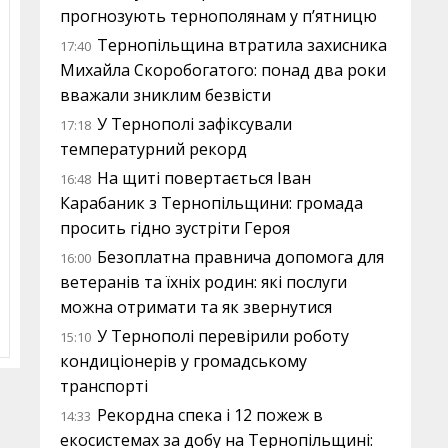
прогнозують тернополянам у п’ятницю
Тернопільщина втратила захисника
17:40
Михайла Скоробогатого: понад два роки
вважали зниклим безвісти
У Тернополі зафіксували
17:18
температурний рекорд
На щиті повертається Іван
16:48
Карабаник з Тернопільщини: громада
просить гідно зустріти Героя
Безоплатна правнича допомога для
16:00
ветеранів та їхніх родин: які послуги
можна отримати та як звернутися
У Тернополі перевірили роботу
15:10
кондиціонерів у громадському
транспорті
Рекордна спека і 12 пожеж в
14:33
екосистемах за добу на Тернопільщині: