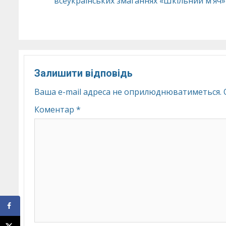
всеукраїнських змаганнях «Шкільний м’яч»
Reading
Залишити відповідь
Ваша e-mail адреса не оприлюднюватиметься.
Коментар
*