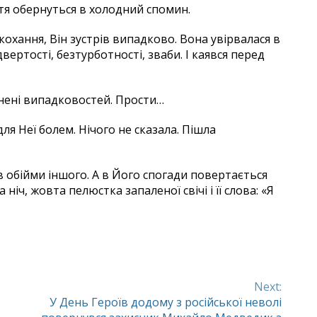
уття обернуться в холодний спомин.
кохання, Він зустрів випадково. Вона увірвалася в
ідвертості, безтурботності, зваби. І каявся перед
внені випадковостей. Прости…
для Неї болем. Нічого не сказала. Пішла
 обійми іншого. А в Його спогади повертається
іч, жовта пелюстка запаленої свічі і її слова: «Я
Next:
У День Героїв додому з російської неволі