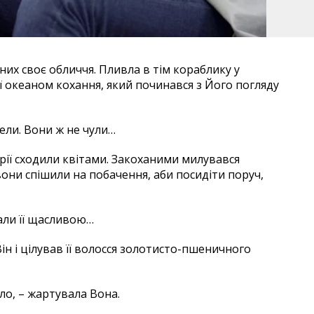
них своє обличчя. Пливла в тім кораблику у
еї океаном кохання, який починався з Його погляду
гели. Вони ж не чули…
Мрії сходили квітами. Закоханими милувався
 вони спішили на побачення, аби посидіти поруч,
али її щасливою…
ін і цілував її волосся золотисто-пшеничного
ло, – жартувала Вона.