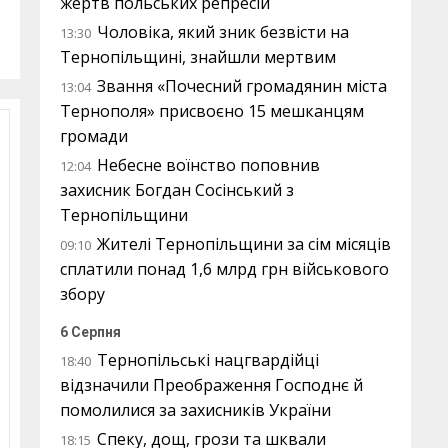
жертв польських репресій
Чоловіка, який зник безвісти на
13:30
Тернопільщині, знайшли мертвим
Звання «Почесний громадянин міста
13:04
Тернополя» присвоєно 15 мешканцям
громади
Небесне воїнство поповнив
12:04
захисник Богдан Сосінський з
Тернопільщини
Жителі Тернопільщини за сім місяців
09:10
сплатили понад 1,6 млрд грн військового
збору
6 Серпня
Тернопільські нацгвардійці
18:40
відзначили Преображення Господнє й
помолилися за захисників України
Спеку, дощ, грози та шквали
18:15