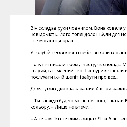
Він складав руки човником, Вона ховала у 
невідомість. Його теплі долоні були для Н
і не мав кінця-краю…
У голубій неосяжності небес зітхали їхні ан
Почуття писали поему, чисту, як сповідь. 
старий, втомлений світ. І чепурився, коли
послухати їхній шепіт і забути про все…
Доля сумно дивилась на них. А вони назив
– Ти завжди будеш моєю весною, – казав В
кольору. – Лише не втечи…
– А ти – моїм стиглим сонцем. Я люблю теп