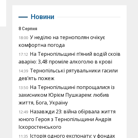
Новини
8 Серпня
У неділю на тернополян очікує
18:00
комфортна погода
На Тернопільщині п’яний водій скоїв
17:12
аварію: 3,48 проміле алкоголю в крові
Тернопільські рятувальники гасили
14:39
дев’ять пожеж
На Тернопільщині попрощалися із
13:50
захисником Юрієм Пушкарем: любив
життя, Бога, Україну
Назавжди 23: війна обірвала життя
12:49
юного Героя з Тернопільщини Андрія
Іскоростенського
Історія одного експонату: у фондах
11:35