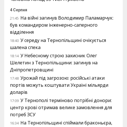
4 Серпня
На війні загинув Володимир Паламарчук:
21:45
був командиром інженерно-саперного
відділення
У середу на Тернопільщині очікується
18:40
шалена спека
У Небесному строю захисник Олег
18:14
Шелетин з Тернопільщини: загинув на
Дніпропетровщині
Урожай під загрозою: російські атаки
17:48
портів можуть коштувати Україні мільярди
доларів
У Тернополі терміново потрібні донори:
17:09
центр крові отримав велике замовлення для
потреб ЗСУ
На Тернопільщині спіймали браконьєра,
16:34