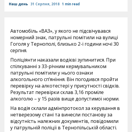
Наш день
31 Серпня, 2018
1 min read
Автомобіль «ВАЗ», у якого не підсвічувався
номерний знак, патрульні помітили на вулиці
Гоголя у Тернополі, близько 2-ї години ночі 30
серпня.
Поліціянти наказали водієві зупинитися. При
спілкуванні з 33-річним кермувальником
патрульні помітили у нього ознаки
алкогольного сп’яніння. Він погодився пройти
перевірку на алкотестері у присутності свідків.
Результат перевірки склав 3,16 проміле
алкоголю – у 15 разів вище допустимої норми.
На водія склали адмінпротокол за керування в
нетверезому стані та винесли постанову за
відсутність належних документів, повідомили
у патрульній поліції в Тернопільській області.