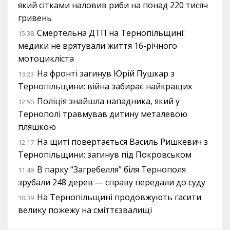
який сітками наловив риби на понад 220 тисяч
гривень
Смертельна ДТП на Тернопільщині:
15:38
медики не врятували життя 16-річного
мотоцикліста
На фронті загинув Юрій Пушкар з
13:23
Тернопільщини: війна забирає найкращих
Поліція знайшла нападника, який у
12:50
Тернополі травмував дитину металевою
пляшкою
На щиті повертається Василь Ришкевич з
12:17
Тернопільщини: загинув під Покровськом
В парку “Загребелля” біля Тернополя
11:49
зрубали 248 дерев — справу передали до суду
На Тернопільщині продовжують гасити
10:39
велику пожежу на сміттєзвалищі