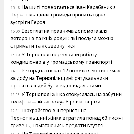
На щиті повертається Іван Карабаник з
16:48
Тернопільщини: громада просить гідно
зустріти Героя
Безоплатна правнича допомога для
16:00
ветеранів та їхніх родин: які послуги можна
отримати та як звернутися
У Тернополі перевірили роботу
15:10
кондиціонерів у громадському транспорті
Рекордна спека і 12 пожеж в екосистемах
14:33
за добу на Тернопільщині: рятувальники
просять людей бути відповідальними
У Тернополі жінка спокусилась на забутий
13:25
телефон — їй загрожує 8 років тюрми
Шахрайство в інтернеті: на
12:31
Тернопільщині жінка втратила понад 63 тисячі
гривень, намагаючись продати взуття