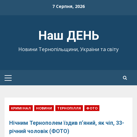
Skip
7 Серпня, 2026
to
content
Наш ДЕНЬ
Новини Тернопільщини, України та світу
Primary
Menu
КРИМІНАЛ
НОВИНИ
ТЕРНОПІЛЛЯ
ФОТО
Нічним Тернополем їздив п’яний, як чіп, 33-
річний чоловік (ФОТО)