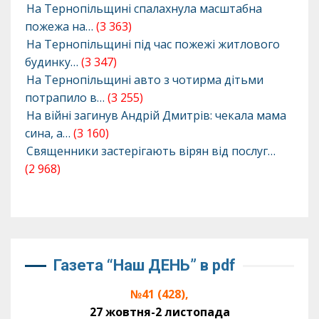
На Тернопільщині спалахнула масштабна
пожежа на…
(3 363)
На Тернопільщині під час пожежі житлового
будинку…
(3 347)
На Тернопільщині авто з чотирма дітьми
потрапило в…
(3 255)
На війні загинув Андрій Дмитрів: чекала мама
сина, а…
(3 160)
Священники застерігають вірян від послуг…
(2 968)
Газета “Наш ДЕНЬ” в pdf
№41 (428),
27 жовтня-2 листопада