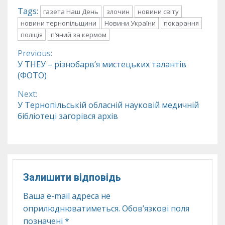
Tags:
газета Наш День
злочин
новини світу
новини тернопільщини
Новини України
покарання
поліція
п’яний за кермом
Previous:
Continue
У ТНЕУ – різнобарв’я мистецьких талантів
(ФОТО)
Reading
Next:
У Тернопільській обласній науковій медичній
бібліотеці загорівся архів
Залишити відповідь
Ваша e-mail адреса не
оприлюднюватиметься.
Обов’язкові поля
позначені
*