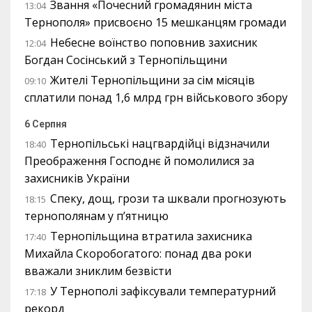
Звання «Почесний громадянин міста
13:04
Тернополя» присвоєно 15 мешканцям громади
Небесне воїнство поповнив захисник
12:04
Богдан Сосінський з Тернопільщини
Жителі Тернопільщини за сім місяців
09:10
сплатили понад 1,6 млрд грн військового збору
6 Серпня
Тернопільські нацгвардійці відзначили
18:40
Преображення Господнє й помолилися за
захисників України
Спеку, дощ, грози та шквали прогнозують
18:15
тернополянам у п’ятницю
Тернопільщина втратила захисника
17:40
Михайла Скоробогатого: понад два роки
вважали зниклим безвісти
У Тернополі зафіксували температурний
17:18
рекорд