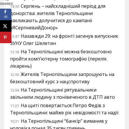
SHARES
Серпень – найскладніший період для
14:30
донорства: жителів Тернопільщини
45
закликають долучитися до кампанії
«ЯСерпневийДонор»
Назавжди 29: на фронті загинув випускник
13:47
ЗУНУ Олег Шелетин
На Тернопільщині можна безкоштовно
13:18
пройти комп’ютерну томографію (перелік
лікарень)
Жителів Тернопільщини запрошують на
12:30
безкоштовний курс з нацспротиву
На Тернопільщині рятувальники
12:04
звільнили людину з понівеченого в ДТП авто
На щиті повертається Петро Федів з
11:23
Тернопільщини: майже рік невідомості та надії
На Тернопільщині “банкір” виманив у
10:31
чоловіка понад 35 тисяч гривень