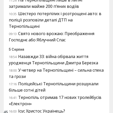
На Тернопільщині лише в липні
11:26
затримали майже 200 п’яних водіїв
Шестеро потерпілих і розтрощені авто: в
10:35
поліції розповіли деталі ДТП на
Тернопільщині
Свято нового врожаю: Преображення
09:13
Господнє або Яблучний Спас
5 Серпня
Назавжди 33: війна обірвала життя
18:54
уродженця Тернопільщини Дмитра Березка
У четвер на Тернопільщині – сильна спека
18:00
та грози
Поліцейські Тернопільщини розшукали
17:16
більше сотні дітей
Тернопіль отримав 17 нових тролейбусів
16:41
«Електрон»
Ісус Христос Українець?
16:03
45