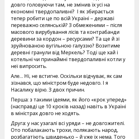
довго головуючи там, не змінив їх усі на
економні твердопаливні? І як збирається
тепер робити це по всій Україні – державі
переважно селянській? З обмеженими – після
масового вирубування лісів та контрабанди
деревини за кордон – ресурсами? Та ще й зі
зруйнованою вугільною галуззю? Возитиме
деревні гранули від Меркель? Тоді ще хай і
котельні чи принаймні твердопаливні котли у
неї випросить.
Але… Ні, не встигне. Оскільки відчуває, як сам
зізнався, що міністром буде недовго. І я
Насалику вірю. З двох причин.
Перша: з такими ідеями, як його «крок уперед»
(насправді це 10 кроків назад) навіть в Україні
в міністрах довго не ходять.
Друга: у нас узагалі всі уряди – не довгожителі.
Ото побалакають трохи, полякають народ,
розбагатіють швиденько – й уже їх нема. Того