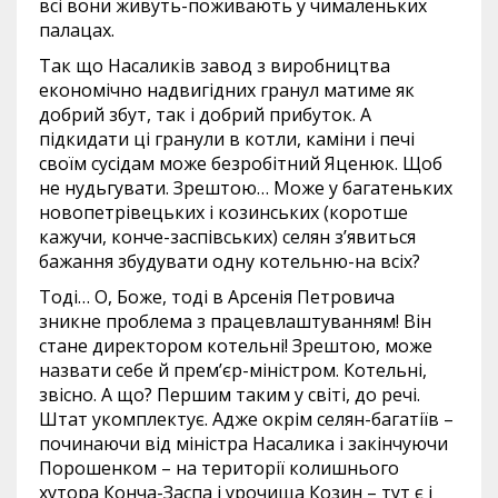
всі вони живуть-поживають у чималеньких
палацах.
Так що Насаликів завод з виробництва
економічно надвигідних гранул матиме як
добрий збут, так і добрий прибуток. А
підкидати ці гранули в котли, каміни і печі
своїм сусідам може безробітний Яценюк. Щоб
не нудьгувати. Зрештою… Може у багатеньких
новопетрівецьких і козинських (коротше
кажучи, конче-заспівських) селян з’явиться
бажання збудувати одну котельню-на всіх?
Тоді… О, Боже, тоді в Арсенія Петровича
зникне проблема з працевлаштуванням! Він
стане директором котельні! Зрештою, може
назвати себе й прем’єр-міністром. Котельні,
звісно. А що? Першим таким у світі, до речі.
Штат укомплектує. Адже окрім селян-багатіїв –
починаючи від міністра Насалика і закінчуючи
Порошенком – на території колишнього
хутора Конча-Заспа і урочища Козин – тут є і