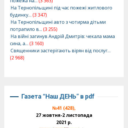
пожежа на…
(3 363)
На Тернопільщині під час пожежі житлового
будинку…
(3 347)
На Тернопільщині авто з чотирма дітьми
потрапило в…
(3 255)
На війні загинув Андрій Дмитрів: чекала мама
сина, а…
(3 160)
Священники застерігають вірян від послуг…
(2 968)
Газета “Наш ДЕНЬ” в pdf
№41 (428),
27 жовтня-2 листопада
2021 р.