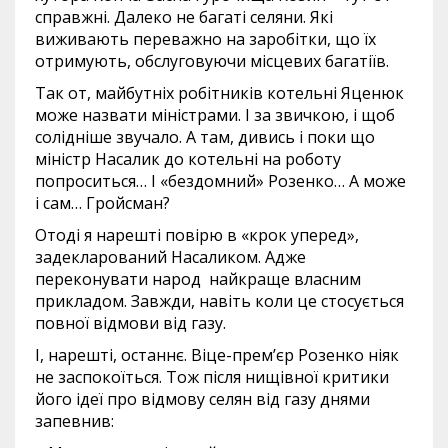
справжні. Далеко не багаті селяни. Які
виживають переважно на заробітки, що їх
отримують, обслуговуючи місцевих багатіїв.
Так от, майбутніх робітників котельні Яценюк
може назвати міністрами. І за звичкою, і щоб
солідніше звучало. А там, дивись і поки що
міністр Насалик до котельні на роботу
попроситься… І «бездомний» Розенко… А може
і сам… Гройсман?
Отоді я нарешті повірю в «крок уперед»,
задекларований Насаликом. Адже
переконувати народ найкраще власним
прикладом. Завжди, навіть коли це стосується
повної відмови від газу.
І, нарешті, останнє. Віце-прем’єр Розенко ніяк
не заспокоїться. Тож після нищівної критики
його ідеї про відмову селян від газу днями
запевнив: