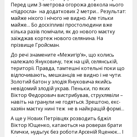
Перед цим 3-метрова огорожа довкола нього
«підросла» на додаткових 2 метри… Результат:
майже нікого і нічого не видно. Але тільки
майже… Бо доскіпливі простолюдини вже
кілька разів помічали, як до нового маєтку
заїжджав кортеж нового селянина. На
прізвище Гройсман.
До речі знамените «Межигір’я», що колись
належало Януковичу, теж на цій, селянській,
території. Правда, тамтешні котельні поки що
відпочивають, мешканців не видно і не чути.
Золотий батон у злодія Януковича якийсь
невідомий злодій украв. Пеньки, по яких
Віктор Федорович вистрибував, струхлявіли –
навіть на гранули не годяться. Зрештою, екс-
хазяїн маєтку нині теж не в найкращій формі…
А ще у Нових Петрівцях розводить бджіл
Віктор Ющенко, катаються на роверах брати
Клички, нудьгує без роботи Арсеній Яценюк… І