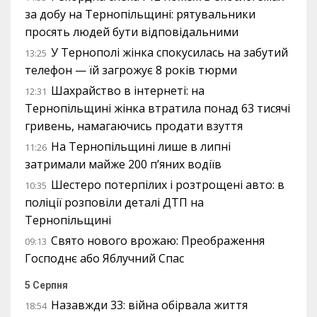
за добу на Тернопільщині: рятувальники
просять людей бути відповідальними
У Тернополі жінка спокусилась на забутий
13:25
телефон — їй загрожує 8 років тюрми
Шахрайство в інтернеті: на
12:31
Тернопільщині жінка втратила понад 63 тисячі
гривень, намагаючись продати взуття
На Тернопільщині лише в липні
11:26
затримали майже 200 п’яних водіїв
Шестеро потерпілих і розтрощені авто: в
10:35
поліції розповіли деталі ДТП на
Тернопільщині
Свято нового врожаю: Преображення
09:13
Господнє або Яблучний Спас
5 Серпня
Назавжди 33: війна обірвала життя
18:54