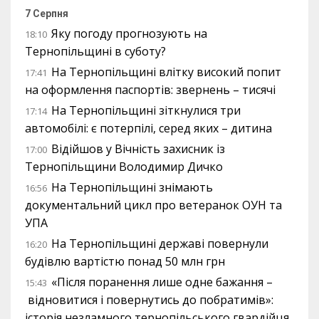
7 Серпня
Яку погоду прогнозують на
18:10
Тернопільщині в суботу?
На Тернопільщині влітку високий попит
17:41
на оформлення паспортів: звернень – тисячі
На Тернопільщині зіткнулися три
17:14
автомобілі: є потерпілі, серед яких – дитина
Відійшов у Вічність захисник із
17:00
Тернопільщини Володимир Дичко
На Тернопільщині знімають
16:56
документальний цикл про ветеранок ОУН та
УПА
На Тернопільщині державі повернули
16:20
будівлю вартістю понад 50 млн грн
«Після поранення лише одне бажання –
15:43
відновитися і повернутись до побратимів»:
історія незламного тернопільського гвардійця