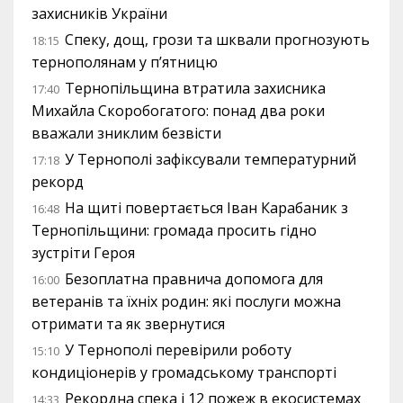
захисників України
Спеку, дощ, грози та шквали прогнозують
18:15
тернополянам у п’ятницю
Тернопільщина втратила захисника
17:40
Михайла Скоробогатого: понад два роки
вважали зниклим безвісти
У Тернополі зафіксували температурний
17:18
рекорд
На щиті повертається Іван Карабаник з
16:48
Тернопільщини: громада просить гідно
зустріти Героя
Безоплатна правнича допомога для
16:00
ветеранів та їхніх родин: які послуги можна
отримати та як звернутися
У Тернополі перевірили роботу
15:10
кондиціонерів у громадському транспорті
Рекордна спека і 12 пожеж в екосистемах
14:33