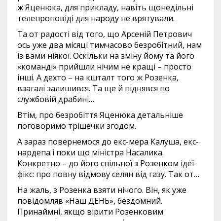
ж Яценюка, для прикладу, навіть щонедільні
телепроповіді для народу не врятували.
Та от радості від того, що Арсеній Петрович
ось уже два місяці тимчасово безробітний, нам
із вами ніякої. Оскільки на зміну йому та його
«команді» прийшли нічим не кращі – просто
інші. А дехто – на кшталт того ж Розенка,
взагалі залишився. Та ще й піднявся по
службовій драбині…
Втім, про безробіття Яценюка детальніше
поговоримо трішечки згодом.
А зараз повернемося до екс-мера Калуша, екс-
нардепа і поки що міністра Насалика.
Конкретно – до його спільної з Розенком ідеї-
фікс: про повну відмову селян від газу. Так от…
На жаль, з Розенка взяти нічого. Він, як уже
повідомляв «Наш ДЕНЬ», бездомний.
Принаймні, якщо вірити Розенковим