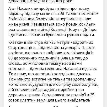
деклараціям за два останніх роки.
А от Насалик випробувати ідею про повну
відмову від газу може на собі. Та яке там може?
Зобов’язаний! Бо хоч він тепер і міністр, але
живе у селі. Називається воно Козин, оскільки
розташоване на річці Козинці. Поруч – Дніпро.
І до Києва з Козина буквально рукою подати.
«Хатка» в міністра на 725 метрів квадратних.
Стартова ціна – від мільйона доларів. Плюс 9
автівок, включно з кабріолетом, і колекція із
80 дороженних годинників. Але це так, до
слова… Бо ж головна тема у нас з вами
сьогодні – відмова селянина Насалика від газу.
Тим паче, що до осінніх холодів ще далеко.
Тож міністр встигне не тільки твердопаливну
котельню збудувати для обігріву своєї халупки,
а й невеличкий заводик з виробництва
деревних гранул. Сподіваюся, на подвір’ї в 25
соток клаптик землі для цього знайдеться?