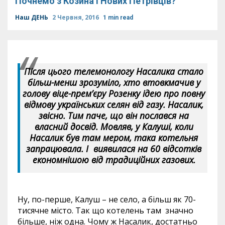
Почнемо з Козина і Нових Петрівців?
Наш ДЕНЬ
2 Червня, 2016
1 min read
Після цього телемонологу Насалика стало
більш-менш зрозуміло, хто втовкмачив у
голову віце-прем’єру Розенку ідею про повну
відмову українських селян від газу. Насалик,
звісно. Тим паче, що він послався на
власний досвід. Мовляв, у Калуші, коли
Насалик був там мером, така котельня
запрацювала. І виявилася на 60 відсотків
економнішою від традиційних газових.
Ну, по-перше, Калуш – не село, а більш як 70-
тисячне місто. Так що котелень там значно
більше, ніж одна. Чому ж Насалик, достатньо