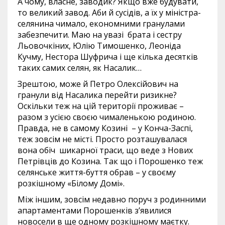
А чому, власне, заводик? Якщо вже будувати,
то великий завод. Аби й сусідів, а їх у міністра-
селянина чимало, економними гранулами
забезпечити. Маю на увазі брата і сестру
Льовочкіних, Юлію Тимошенко, Леоніда
Кучму, Нестора Шуфрича і ще кілька десятків
таких самих селян, як Насалик…
Зрештою, може й Петро Олексійович на
гранули від Насалика перейти ризикне?
Оскільки теж на цій території проживає –
разом з усією своєю чималенькою родиною.
Правда, не в самому Козині – у Конча-Заспі,
теж зовсім не місті. Просто розташувалася
вона обіч шикарної траси, що веде з Нових
Петрівців до Козина. Так що і Порошенко теж
селянське життя-буття обрав – у своєму
розкішному «Білому Домі».
Між іншим, зовсім недавно поруч з родинними
апартаментами Порошенків з’явилися
новосели в ще одному розкішному маєтку.