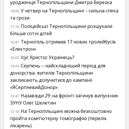
уродженця Тернопільщини Дмитра Березка
У четвер на Тернопільщині – сильна спека
18:00
та грози
Поліцейські Тернопільщини розшукали
17:16
більше сотні дітей
Тернопіль отримав 17 нових тролейбусів
16:41
«Електрон»
Ісус Христос Українець?
16:03
Серпень – найскладніший період для
14:30
донорства: жителів Тернопільщини
закликають долучитися до кампанії
«ЯСерпневийДонор»
Назавжди 29: на фронті загинув випускник
13:47
ЗУНУ Олег Шелетин
На Тернопільщині можна безкоштовно
13:18
пройти комп’ютерну томографію (перелік
лікарень)