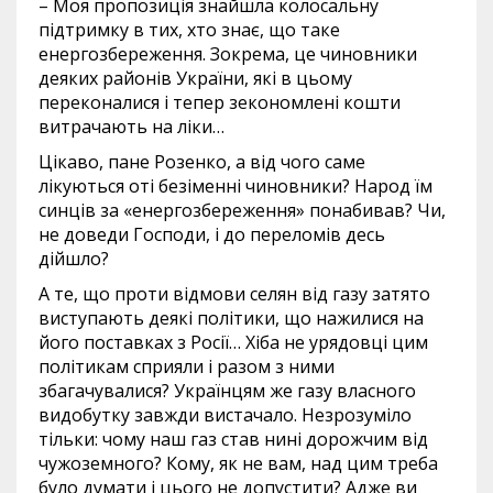
– Моя пропозиція знайшла колосальну
підтримку в тих, хто знає, що таке
енергозбереження. Зокрема, це чиновники
деяких районів України, які в цьому
переконалися і тепер зекономлені кошти
витрачають на ліки…
Цікаво, пане Розенко, а від чого саме
лікуються оті безіменні чиновники? Народ їм
синців за «енергозбереження» понабивав? Чи,
не доведи Господи, і до переломів десь
дійшло?
А те, що проти відмови селян від газу затято
виступають деякі політики, що нажилися на
його поставках з Росії… Хіба не урядовці цим
політикам сприяли і разом з ними
збагачувалися? Українцям же газу власного
видобутку завжди вистачало. Незрозуміло
тільки: чому наш газ став нині дорожчим від
чужоземного? Кому, як не вам, над цим треба
було думати і цього не допустити? Адже ви