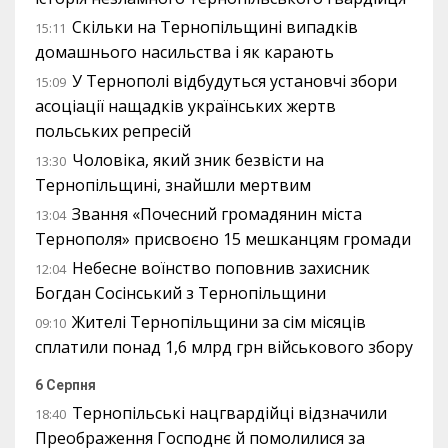
Скільки на Тернопільщині випадків
15:11
домашнього насильства і як карають
У Тернополі відбудуться установчі збори
15:09
асоціації нащадків українських жертв
польських репресій
Чоловіка, який зник безвісти на
13:30
Тернопільщині, знайшли мертвим
Звання «Почесний громадянин міста
13:04
Тернополя» присвоєно 15 мешканцям громади
Небесне воїнство поповнив захисник
12:04
Богдан Сосінський з Тернопільщини
Жителі Тернопільщини за сім місяців
09:10
сплатили понад 1,6 млрд грн військового збору
6 Серпня
Тернопільські нацгвардійці відзначили
18:40
Преображення Господнє й помолилися за