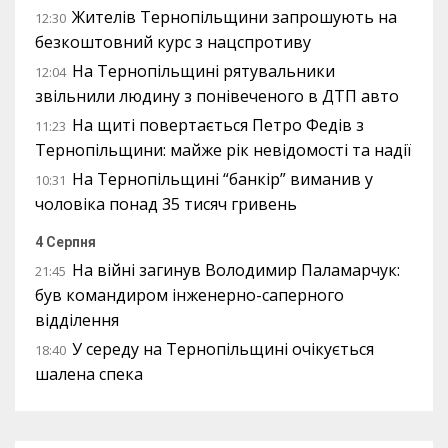
Жителів Тернопільщини запрошують на
12:30
безкоштовний курс з нацспротиву
На Тернопільщині рятувальники
12:04
звільнили людину з понівеченого в ДТП авто
На щиті повертається Петро Федів з
11:23
Тернопільщини: майже рік невідомості та надії
На Тернопільщині “банкір” виманив у
10:31
чоловіка понад 35 тисяч гривень
4 Серпня
На війні загинув Володимир Паламарчук:
21:45
був командиром інженерно-саперного
відділення
У середу на Тернопільщині очікується
18:40
шалена спека